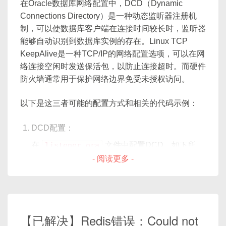
@ServiceActivator
  |                   |
在Oracle数据库网络配置中，DCD（Dynamic
TCPServer
 server 
=
new
TCP
struct
MyHeader
{
public
TcpOutboundGateway
tcpO
Connections Directory）是一种动态监听器注册机
public
byte
[
]
getData
(
)
{
        server
.
run
(
)
;
    uint32_t magic
;
//
Tc
制，可以使数据库客户端在连接时间较长时，监听器
return
 data
;
}
    uint16_t version
;
//
能够自动识别到数据库实例的存在。Linux TCP
}
}
    uint16_t msg_type
;
//
KeepAlive是一种TCP/IP的网络配置选项，可以在网
}
    uint32_t payload_len
;
//
络连接空闲时发送保活包，以防止连接超时。而硬件
这个示例代码展示了如何使用Netty框架来创建一个
四、UDP 编程
}
;
防火墙通常用于保护网络边界免受未授权访问。
这个简单的示例展示了如何使用
基本的TCP长连接服务器。服务器监听8080端口，
// 编译器会按 4 字节对齐，sizeof
MessageToByteEncoder
来编码自定义的消息对
并使用
LengthFieldBasedFrameDecoder
和
以下是这三者可能的配置方式和相关的代码示例：
// 但如果字段顺序不当，比如 uint
4.1 UDP 服务端代码
象。在这个例子中，我们假设
MyMessage
有一个
LengthFieldPrepender
处理帧解码和编码，确
整数字段表示数据的长度和一个字节数组表示实际的
保消息边界被正确识别。同时，它展示了如何添加
DCD配置：
数据内容。在
encode
方法中，我们将消息的长度
StringDecoder
和
StringEncoder
来处理字
import
 socket

在
listener.ora
文件中配置DCD，如下所
和数据写入
ByteBuf
中，以便它可以被发送。这
符串消息，以及如何自定义处理器
如果想强制“紧凑打包”，可使用：
- 阅读更多 -
示：
个编码器可以被用在Netty的编码器链中，与
TCPServerHandler
来处理具体的业务逻辑。这
# 创建 UDP socket
LengthFieldPrepender
一起用于解决TCP粘包
个代码提供了一个简单的模板，可以根据具体需求进
server_socket 
=
 socket
.
socket
(
sock
和拆包问题。
#
pragma
 pack(push, 1)
行扩展和修改。
server_socket
.
bind
(
(
"127.0.0.1"
,
6
struct
MyHeader
{
print
(
"UDP 服务端已启动，等待数据..."
)
    uint32_t magic
;
// 4 B
【已解决】Redis错误：Could not
LISTENER =

    uint16_t version
;
// 2 B