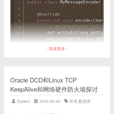
public
class
MyMessageEncoder
exte
义，接收端根据类型派发给不同的处理函数；
ChannelPipeli
import
org
.
springframework
.
context
收到服务端消息: 你好，客户端！
                     pipeline
.
addL
Request ID / Sequence Number
（可选）：用
import
org
.
springframework
.
integra
@Override
                     pipeline
.
addL
于客户端-服务器双向交互模式下的请求/响应映
import
org
.
springframework
.
integra
protected
void
encode
(
ChannelH
                     pipeline
.
addL
射。
import
org
.
springframework
.
integra
TCP 通信模型图解
// 将消息转换为字节，并写入Byte
                     pipeline
.
addL
import
org
.
springframework
.
integra
        out
.
writeInt
(
msg
.
getLength
                     pipeline
.
addL
2.3 常见协议字段与对齐问题
        out
.
writeBytes
(
msg
.
getData
}
@Configuration
客户端               服务端

}
}
)
;
在 C 语言中直接定义结构体时，编译器会对字段进
public
class
TcpClientConfig
{
- 阅读更多 -
  |   connect()       |

}
行对齐（alignment）——默认 32 位系统会按 4 字
  | ----------------> |

ChannelFuture
 f 
=
 b
.
bi
@Bean
  |                   |

节对齐、64 位按 8 字节对齐。若我们直接将结构体
class
MyMessage
{
System
.
out
.
println
(
"服
public
TcpNetClientConnectionF
  |     accept()       |

sizeof
的内存块当作网络报文头部，可能会多出
private
int
 length
;
            f
.
channel
(
)
.
closeFutur
TcpNetClientConnectionFact
  | <---------------- |

“填充字节”（Padding），导致发送的数据与预期格
private
byte
[
]
 data
;
}
finally
{
Oracle DCD和Linux TCP
        factory
.
setSerializer
(
new
  |                   |

式不一致。
            workerGroup
.
shutdownGr
        factory
.
setDeserializer
(
ne
  |     send()         |

KeepAlive和网络硬件防火墙探讨
// 构造函数、getter和setter省略
            bossGroup
.
shutdownGrac
return
 factory
;
  | ----------------> |

示例：结构体默认对齐产生的额外字节
}
}
  |                   |

public
int
getLength
(
)
{
System
2024-09-04
所有
,
数据库
}
  |     recv()         |

return
 length
;
@Bean
  | <---------------- |

}
public
static
void
main
(
String
// 假设在 64 位 Linux 下编译