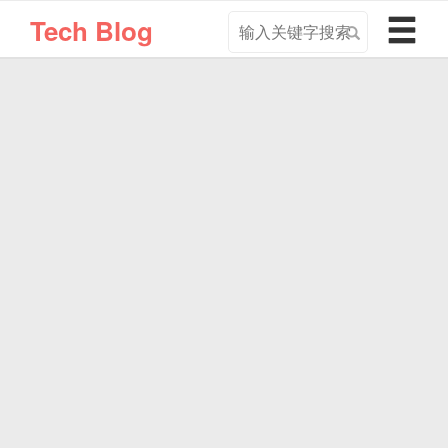
搜
导
Tech Blog
索
航
关
切
键
换
字