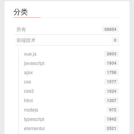
catch
(
Exception
 ex
)
内存地址 ↑

分类
import
{
+--------+--------+--------+----
import
 threading

                Console
.
WriteLine
(
----+

}
所有
58954
| 0x78   | 0x56   | 0x34   | 0x1
# 创建服务端
finally
2   |

server_socket 
=
 socket
.
socket
(
sock
前端技术
0
{
+--------+--------+--------+----
server_socket
.
bind
(
(
"127.0.0.1"
,
6
// 断开连接
----+
server_socket
.
listen
(
5
)
vue.js
2603
if
(
modbusClient
.
C
clients 
=
[
]
{
javascript
1934
大端示例
：
                    modbusClient
.
D
ajax
1758
def
handle_client
(
conn
,
 addr
)
:
}
css
print
(
f"新客户端加入: 
{
addr
}
"
)
1577
内存地址 ↑

}
while
True
:
+--------+--------+--------+----
css3
1524
}
try
:
----+

}
html
1207
            data 
=
 conn
.
recv
(
1024
)
| 0x12   | 0x34   | 0x56   | 0x7
}
nodejs
972
if
not
 data
:
8   |

break
+--------+--------+--------+----
typescript
1942
确保PLC的IP地址、端口和寄存器地址是正确的，并
print
(
f"
{
addr
}
: 
{
data
}
----+
elementui
2521
且你有足够的权限去访问PLC的资源。上述代码中的
for
 client 
in
 clients
: