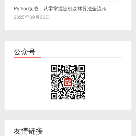
│   2   |   1B   | Version: 0x0
Python实战：从零掌握随机森林算法全流程
1                                  
2025年09月06日
│

│   3   |   1B   | MsgType: 1 o
r 2                                
│

│   4   |   4B   | MsgSeq (uint
公众号
32_t, 网络字节序)                   
│

│   8   |   1B   | UsernameLen 
(uint8_t)                           
│

│   9   | UsernameLen │ Usernam
e (UTF-8, 变长)                   
│

│  9+ULen   │   2B   │ BodyLen 
(uint16_t, 网络字节序)            
友情链接
│
