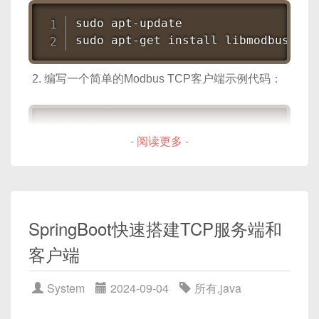
listen(backlog)
在 TCP 中监听连
明确的字段定义与固定/变长设计
，方便快速解
如果上述步骤都不能解决问题，可以尝试重新安
sudo
接
析；
装Redis，并确保按照官方文档进行配置。
sudo
apt-get
install
 libmodbus-dev
accept()
接受客户端连接
可拓展性
，当新功能增加时，可以向后兼容。
connect(address)
客户端连接到服
编写一个简单的Modbus TCP客户端示例代码：
本文以 Linux C 网络编程为切入点，深入剖析从协议
务器
设计到序列化与反序列化实现的全过程，帮助你在
send(data)
发送数据
0-1 之间掌握一套定制化高效协议的开发思路与实践
#
include
<stdio.h>
recv(buffer_size)
接收数据
- 阅读更多 -
细节。
#
include
<modbus/modbus.h>
sendto(data, addr)
向指定地址发送
int
main
(
)
{
数据（UDP）
int
 rc
;
recvfrom(buffer_size)
接收数据
    modbus_t 
*
ctx 
=
modbus_new_tcp
（UDP）
SpringBoot快速搭建TCP服务端和
if
(
ctx 
==
NULL
)
{
2. 自定义协议设计要点
close()
关闭 socket
fprintf
(
stderr
,
"Unable to
客户端
return
-
1
;
2.1 为什么需要自定义协议
}
System
2024-09-04
所有
,
java
性能需求
：在高并发、低延迟场景下，尽量减少
if
(
modbus_connect
(
ctx
)
==
-
1
)