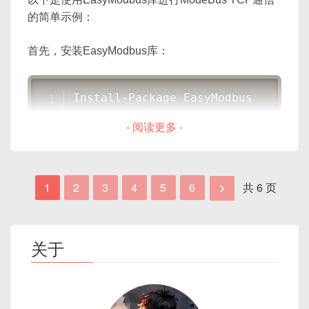
# 在认为连接失效之前发送的包数

原到与发送端完全一致的结构；
net.ipv4.tcp_keepalive_probes = 5
的简单示例：
跨平台一致性
：如果发送端是大端（Big-
UDP 通信模型图解
endian），接收端是小端（Little-endian），需要
首先，安装EasyModbus库：
然后执行
sysctl -p
使配置生效。
统一约定；
高效
：控制序列化后的字节长度，避免冗余；
客户端               服务端

硬件防火墙配置：
Install-Package EasyModbus
  |   sendto()        |

硬件防火墙通常通过其管理界面进行配置，这通
3.2 什么是反序列化
  | ----------------> |

- 阅读更多 -
常涉及定义允许通过的网络流量规则，以及可能
然后，使用以下代码读取PLC的寄存器：
  |                   |

的异常规则。具体配置取决于硬件防火墙的品牌
反序列化（Deserialization）
指的是将接收到的
字节
  |     recvfrom()     |

和型号。
流
还原为程序可用的数据结构（如结构体、数组、字
  | <---------------- |
using
 EasyModbus
;
符串）。具体步骤：
1
2
3
4
5
6
共 6 页
using
 System
;
这些配置通常由网络管理员或IT专家进行，因此不需
using
 System
.
Net
;
要详细的代码示例。然而，对于TCP KeepAlive，可
解析固定长度头部
：根据协议定义，从字节流中
以使用
sysctl
命令来配置Linux系统参数，对于
取出前 N 个字节，将其填充到对应的字段中；
关于
namespace
DCD和监听器注册，需要在Oracle的监听器配置文
根据头部字段值动态分配或读取
：如头部给定
{
件中进行相应设置。硬件防火墙的配置通常在防火墙
五、TCP 与 UDP 的区别
payload_len = 100
，此时就需要从 socket
class
Program
的管理界面上进行。
中再
recv(100)
字节；
{