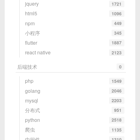
ReadHoldingRegisters
方法用于读取保持寄存
jquery
1721
if
 client 
!=
 conn
:
在网络通信中，
必须统一使用网络字节序（大端）传
器，如果你需要读取输入寄存器或者线圈状态，可以
                    client
.
send
(
f"
html5
1096
输整数
，常用函数：
使用
ReadInputRegisters
或
ReadCoils
方
except
:
npm
449
法。
break
htonl(uint32_t hostlong)
：将主机字节
小程序
345
    conn
.
close
(
)
序（host）转换为网络字节序（network），针对
flutter
    clients
.
remove
(
conn
)
1887
32 位；
react native
2123
htons(uint16_t hostshort)
：针对 16
print
(
"聊天室启动中..."
)
位；
while
True
:
后端技术
0
ntohl(uint32_t netlong)
    conn
,
 addr 
=
 server_socket
、
.
acc
    clients
.
append
(
conn
)
ntohs(uint16_t netshort)
：分别将网络
php
1549
    threading
.
Thread
(
target
=
handle
字节序转换为主机字节序。
golang
2046
mysql
2203
客户端代码
注意
：浮点数没有标准的 “htonf/ntohf”，
分布式
951
如果协议中需要传输浮点数，一般做法
python
2518
是：
import
爬虫
1135
import
 threading

中间件
1310