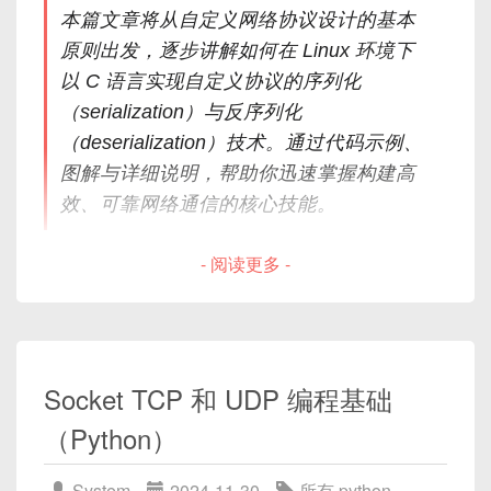
本篇文章将从自定义网络协议设计的基本
原则出发，逐步讲解如何在 Linux 环境下
以 C 语言实现自定义协议的序列化
（serialization）与反序列化
（deserialization）技术。通过代码示例、
图解与详细说明，帮助你迅速掌握构建高
效、可靠网络通信的核心技能。
- 阅读更多 -
目录
Socket TCP 和 UDP 编程基础
引言
（Python）
自定义协议设计要点
System
2024-11-30
所有
,
python