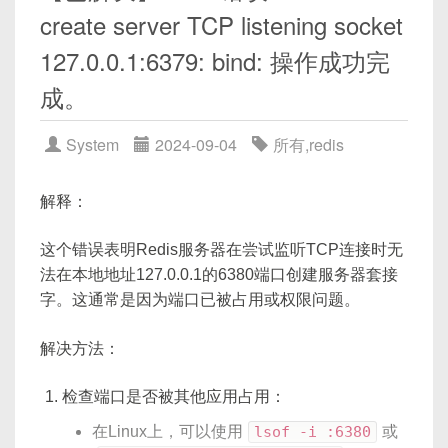
# 接收数据
  (DESCRIPTION_LIST =

create server TCP listening socket
    uint16_t msg_type
;
// 2 B
data
,
 addr 
=
 server_socket
.
recvfro
    (DESCRIPTION =

    uint32_t payload_len
;
// 4 B
print
(
f"收到来自 
{
addr
}
 的消息: 
{
data
127.0.0.1:6379: bind: 操作成功完
      (ADDRESS = (PROTOCOL = TCP)(HOST 
}
;
= myhost.example.com)(PORT = 1521))

成。
#
pragma
 pack(pop)
# 发送响应
      (ADDRESS = (PROTOCOL = IPC)(KEY 
// 通过 #pragma pack(1) 可确保 sizeo
server_socket
.
sendto
(
"你好，客户端！"
= EXTPROC1521))

System
2024-09-04
所有
,
redis
    )

设计要点总结
：
server_socket
.
close
(
)
  )

解释：
明确字段顺序与大小
：可从大到小、或将同类型
SID_LIST_LISTENER =

4.2 UDP 客户端代码
字段放在一起，减少隐式对齐带来的填充；
  (SID_LIST =

这个错误表明Redis服务器在尝试监听TCP连接时无
    (SID_DESC =

使用
#pragma pack(1)
或
法在本地地址127.0.0.1的6380端口创建服务器套接
      (GLOBAL_DBNAME = mydb.example.co
__attribute__((packed))
：编译器指令，
字。这通常是因为端口已被占用或权限问题。
import
 socket

m)

保证结构体按“字节对齐”最小化；
      (ORACLE_HOME = /u01/app/oracle/p
避免直接把结构体整体
memcpy
到网络缓冲
解决方法：
# 创建 UDP socket
roduct/11.2.0/db_1)

区，除非你清楚对齐与端序问题
。
client_socket 
=
 socket
.
socket
(
sock
      (SID_NAME = mydb)

检查端口是否被其他应用占用：
    )

# 发送数据
    (SID_DESC =

在Linux上，可以使用
lsof -i :6380
或
client_socket
.
sendto
(
"你好，服务端！"