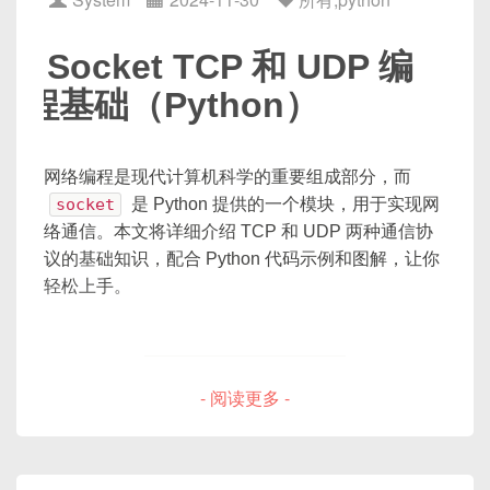
2.1
为什么需要自定义协议
2.2
协议结构的核心组成
Socket TCP 和 UDP 编
2.3
常见协议字段与对齐问题
程基础（Python）
序列化与反序列化基础原理
3.1
什么是序列化
3.2
什么是反序列化
网络编程是现代计算机科学的重要组成部分，而
3.3
端序（Endian）与字节对齐
socket
是 Python 提供的一个模块，用于实现网
络通信。本文将详细介绍 TCP 和 UDP 两种通信协
示例协议定义与数据包结构
议的基础知识，配合 Python 代码示例和图解，让你
4.1
示例场景：简易聊天协议
轻松上手。
4.2
数据包整体结构图解
4.3
字段说明
序列化实现详解（发送端）
- 阅读更多 -
5.1
C 语言结构体定义
一、TCP 和 UDP 概述
5.2
手动填充与字节转换
5.3
示例代码：打包与发送