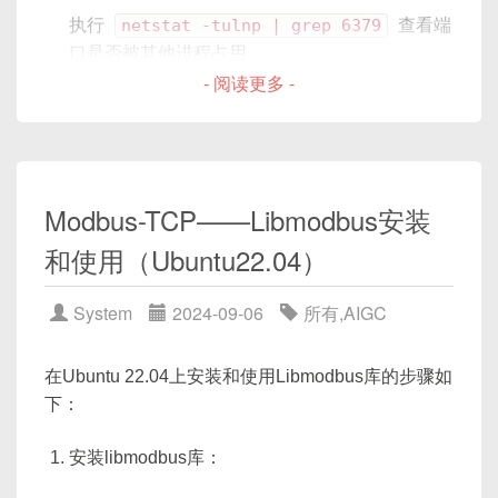
执行
netstat -tulnp | grep 6379
查看端
口是否被其他进程占用。
- 阅读更多 -
如果端口被占用，你需要找到占用进程并终止
1. 引言
它，或者更改Redis配置文件中的端口号。
二、Python Socket 基础
如果是权限问题，确保Redis进程有权限绑定到所
需的端口。通常，低于1024的端口需要特权用户
在现代分布式系统、网络服务中，往往需要在不同组
（如root）才能绑定。你可以尝试使用更高的端
Modbus-TCP——Libmodbus安装
socket
模块是 Python 提供的网络通信接口，可
件之间实现高效、可靠的数据交换。虽然诸如
口号，或者以root用户运行Redis服务。
以实现 TCP 和 UDP 通信。
HTTP、WebSocket、gRPC、Protocol Buffers 等通
和使用（Ubuntu22.04）
检查Redis配置文件（通常名为redis.conf），确
用协议和框架已广泛应用，但在某些性能敏感或定制
2.1 常用方法
保
bind
指令（如果有的话）不会阻止绑定到所
化需求场景下（如游戏服务器、物联网设备、嵌入式
System
2024-09-06
所有
,
AIGC
需接口。
系统等），我们仍需针对业务特点自定义轻量级协
方法
说明
查看Redis日志文件，它可能包含更多关于错误的
议。
在Ubuntu 22.04上安装和使用Libmodbus库的步骤如
信息。
socket()
创建一个新的
下：
如果问题依然存在，可以尝试重启服务器，然后
自定义协议的核心在于：
socket 对象
再次启动Redis服务。
bind(address)
绑定到指定的 IP
安装libmodbus库：
尽可能少的头部开销
，减少单条消息的网络流
如果你在云环境中，确保安全组或网络策略允许
和端口
量；
对应端口的流量。