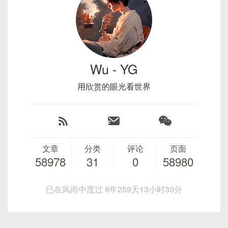
将读取的字节赋值或
memcpy
到结构体字段或
static
void
Main
(
string
[
]
 
特性
TCP
UDP
指针缓冲区
：
{
是否连接
面向连接
无连接
// PLC的IP地址
对于数值（整数、浮点数）需要做“字节序转
数据可靠
高，保证数据按顺序
不可靠，不保证
string
 plcIp 
=
"192.16
换”（htonl/ntohl 等）；
性
到达
顺序
// PLC的端口，ModeBus T
对于字符串/二进制数据可直接
memcpy
；
Wu - YG
int
 port 
=
502
;
速度
较慢，需建立连接和
快，无需连接
// 创建Modbus TCP客户端
确认
如果协议中还包含校验和或签名，需要在“还原完整
用欣赏的眼光看世界
ModbusClient
 modbusCli
结构”后进行一次校验，确保数据未损坏。
应用场景
文件传输、网页浏览
视频流、在线游
try
戏
{
3.3 端序（Endian）与字节对齐
// 连接PLC
                modbusClient
.
Conne
端序
：大端（Big‐Endian）与小端（Little
文章
分类
评论
页面
// 读取起始地址为0的
58978
31
0
58980
‐Endian）。x86/x64 架构一般使用小端存储，即
int
[
]
 registers 
=
 
数值最低有效字节放在内存低地址；而网络规范
for
(
int
 i 
=
0
;
 i 
六、综合练习：多人聊天室
（TCP/IP）更常使用大端（网络字节序）。
{
已在风雨中度过 6年259天13小时30分
                    Console
.
WriteL
小端示例
（0x12345678 存储在连续 4 字节
服务端代码
}
内存）：
}