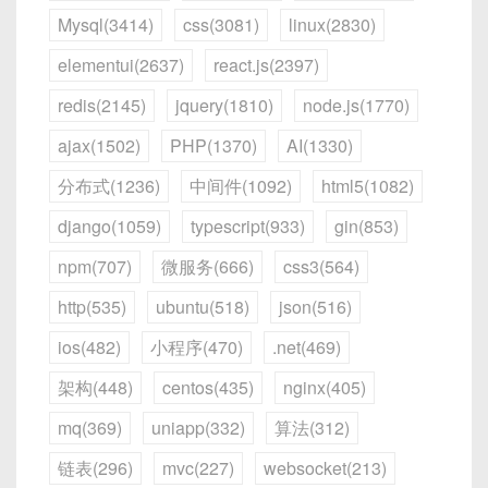
Mysql(3414)
css(3081)
linux(2830)
为了让读者更直观地理解，下文将以“简易聊天协议”
elementui(2637)
react.js(2397)
为例，设计一套完整的二进制协议，包含
文本消息
与
redis(2145)
jquery(1810)
node.js(1770)
心跳包
两种类型。
ajax(1502)
PHP(1370)
AI(1330)
七、总结
4.1 示例场景：简易聊天协议
分布式(1236)
中间件(1092)
html5(1082)
客户端与服务器之间需进行
双向文本通信
，每条
django(1059)
typescript(933)
gin(853)
通过本文，你应该已经掌握了 Python 中基于
消息需携带：
socket
模块进行 TCP 和 UDP 编程的基本方
npm(707)
微服务(666)
css3(564)
法。无论是构建简单的客户端-服务端模型，还是开
消息类型（1=文本消息，2=心跳包）
；
http(535)
ubuntu(518)
json(516)
发复杂的网络应用，都可以从这些基础知识入手。希
消息序号（uint32）
：用于确认；
望你通过练习能够熟练运用这些技术！
用户名长度（uint8）
+
用户名内容
；
ios(482)
小程序(470)
.net(469)
消息正文长度（uint16）
+
消息正文内容
；
架构(448)
centos(435)
nginx(405)
当客户端
无数据发送超时
（例如 30 秒未发任何消
mq(369)
uniapp(332)
算法(312)
息）时，需发送“心跳包”以维持连接；服务器端收
到心跳包后，只需回复一个“心跳响应”（类型
链表(296)
mvc(227)
websocket(213)
=2）即可。