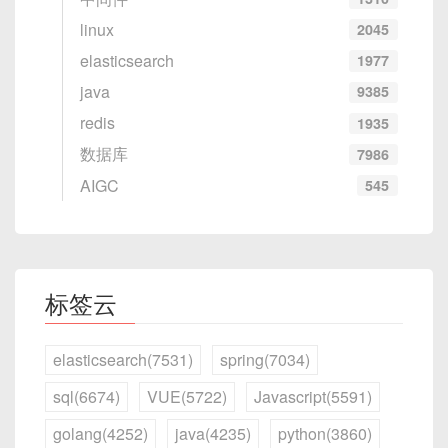
将浮点数
float
或
double
通过
linux
2045
memcpy
拷贝到
uint32_t
/
def
receive_messages
(
client_socket
uint64_t
，
elasticsearch
while
True
:
1977
try
:
再用
htonl
/
htonll
（若平台支
java
9385
            message 
=
 client_socke
持）转换，接收端再逆向操作。
redis
1935
print
(
message
)
数据库
7986
except
:
print
(
"连接已关闭"
)
AIGC
545
字节对齐
：如前文所述，C 语言中的结构体会为
break
了快速访问而在字段之间填充“对齐字节”。若直接
memcpy(&mystruct, buf,
client_socket 
=
 socket
.
socket
(
sock
sizeof(mystruct))
会导致与协议设计不一
client_socket
.
connect
(
(
"127.0.0.1"
致，需手动“紧凑打包”或显式地一个字段一个字段
标签云
地写入/读取。
threading
.
Thread
(
target
=
receive_me
elasticsearch(7531)
spring(7034)
print
(
"加入聊天室！输入消息开始聊天..."
sql(6674)
VUE(5722)
Javascript(5591)
while
True
:
    msg 
=
input
(
)
golang(4252)
java(4235)
python(3860)
4. 示例协议定义与数据包结构
    client_socket
.
send
(
msg
.
encode
(