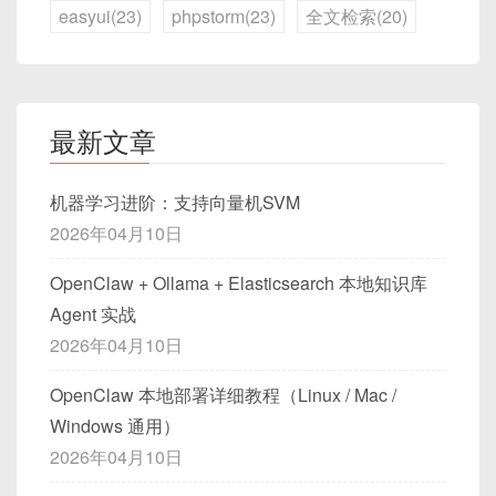
+=====================================
easyui(23)
phpstorm(23)
全文检索(20)
=====================================+
Magic (2B)
：协议标识，如
0xABCD
；
Version (1B)
：协议版本，如
0x01
；
最新文章
MsgType (1B)
：消息类型，1=文本消息；2=心
跳包；
机器学习进阶：支持向量机SVM
MsgSeq (4B)
：消息序号，自增的
2026年04月10日
uint32_t
；
UsernameLen (1B)
：用户名长度，最多 255 字
OpenClaw + Ollama + Elasticsearch 本地知识库
节；
Agent 实战
Username (variable)
：根据
UsernameLen
，
2026年04月10日
存储用户名（UTF-8）；
BodyLen (2B)
：正文长度，
uint16_t
，最多
OpenClaw 本地部署详细教程（Linux / Mac /
65535 字节；
Windows 通用）
Body (variable)
：正文内容，例如聊天文字
2026年04月10日
（UTF-8）；