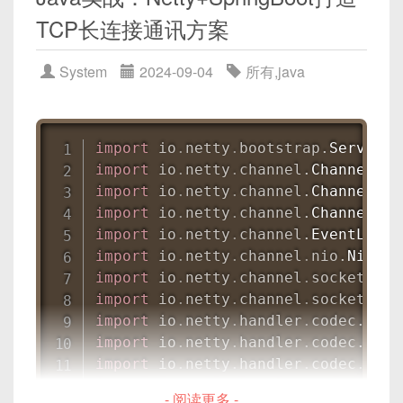
return
0
;
import
org
.
springframework
.
integra
通过包头能够快速判断整条报文长度，从而
print
(
f"收到客户端消息: 
{
data
}
"
)
TCP长连接通讯方案
}
做粘包/拆包处理；
conn
.
send
(
"你好，客户端！"
.
encode
(
"ut
@Configuration
可选的扩展字段（Options/Flags）
System
2024-09-04
所有
,
java
编译示例代码：
public
class
TcpServerConfig
{
# 关闭连接
如果协议需进一步扩展，可以预留若干字节
conn
.
close
(
)
用于标识后续字段含义；
@Bean
server_socket
.
close
(
)
gcc -o modbus-tcp-client modbus-tc
public
TcpNetServerConnectionF
比如支持压缩、加密等标志；
import
io
.
netty
.
bootstrap
.
ServerBo
TcpNetServerConnectionFact
可变长度的消息体（Payload）
import
io
.
netty
.
channel
.
ChannelFut
3.2 TCP 客户端代码
        factory
.
setSerializer
(
new
运行客户端程序：
import
io
.
netty
.
channel
.
ChannelIni
具体业务数据，如聊天内容、指令参数、二
        factory
.
setDeserializer
(
ne
import
io
.
netty
.
channel
.
ChannelPip
进制文件片段等；
return
 factory
;
import
io
.
netty
.
channel
.
EventLoopG
import
 socket

./modbus-tcp-client
}
通常根据包头中的
length
指定其长度；
import
io
.
netty
.
channel
.
nio
.
NioEve
可选的尾部校验（Checksum/MAC）
import
io
.
netty
.
channel
.
socket
.
Soc
# 创建 TCP socket
@Bean
确保Modbus服务器端在运行，并且客户端的IP地址
import
io
.
netty
.
channel
.
socket
.
nio
对整个包（或包头+消息体）做 CRC 校验，
client_socket 
=
 socket
.
socket
(
sock
public
TcpInboundGateway
tcpIn
和端口与服务器端的信息匹配。上述代码示例展示了
import
io
.
netty
.
handler
.
codec
.
Leng
确保数据在传输过程中未被篡改。
client_socket
.
connect
(
(
"127.0.0.1"
TcpInboundGateway
 gateway 
如何创建一个简单的Modbus TCP客户端，连接到服
import
io
.
netty
.
handler
.
codec
.
Leng
        gateway
.
setConnectionFacto
务器，并读取3个寄存器的值。
import
io
.
netty
.
handler
.
codec
.
stri
# 发送数据
return
 gateway
;
图示：协议整体三段式结构
import
io
.
netty
.
handler
.
codec
.
stri
client_socket
.
send
(
"你好，服务端！"
.
e
- 阅读更多 -
}