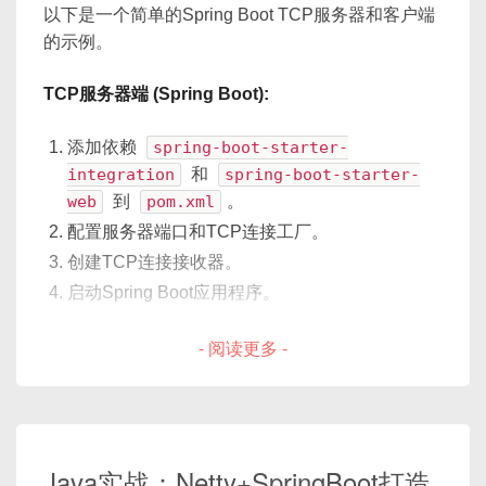
以下是一个简单的Spring Boot TCP服务器和客户端
额外字符与冗余字段，比如在游戏服务器，网络
fprintf
(
stderr
,
"Unable to
三、TCP 编程
的示例。
带宽和处理时延都很敏感；
modbus_free
(
ctx
)
;
return
-
1
;
资源受限
：在嵌入式、物联网设备上，CPU 和内
3.1 TCP 服务端代码
TCP服务器端 (Spring Boot):
}
存资源有限，不能使用过于臃肿的高级库；
协议可控
：最大限度贴合业务需求，高度灵活，
添加依赖
spring-boot-starter-
    uint16_t tab_reg
[
3
]
;
可随时调整；
import
 socket

integration
和
spring-boot-starter-
跨语言/跨平台定制
：在没有统一框架的前提下，
web
到
pom.xml
。
    rc 
=
modbus_read_registers
(
ctx
不同设备需手动实现解析逻辑，自定义协议能使
# 创建 TCP socket
if
(
rc 
==
-
1
)
{
配置服务器端口和TCP连接工厂。
双方达成一致。
server_socket 
=
 socket
.
socket
(
sock
fprintf
(
stderr
,
"%s\n"
,
mo
创建TCP连接接收器。
server_socket
.
bind
(
(
"127.0.0.1"
,
6
return
-
1
;
启动Spring Boot应用程序。
2.2 协议结构的核心组成
server_socket
.
listen
(
5
)
# 最大连接
}
- 阅读更多 -
print
(
"服务端已启动，等待连接..."
)
一个自定义二进制协议，通常包含以下几部分：
printf
(
"Register 0: %d\nRegist
import
org
.
springframework
.
context
conn
,
 addr 
=
 server_socket
.
accept
(
import
org
.
springframework
.
context
print
(
f"连接来自: 
{
addr
}
"
)
固定长度的包头（Header）
modbus_close
(
ctx
)
;
import
org
.
springframework
.
integra
modbus_free
(
ctx
)
;
一般包含：版本号、消息类型、数据总长
import
org
.
springframework
.
integra
# 接收并发送数据
度、消息 ID、校验码/签名等；
import
org
.
springframework
.
integra
Java实战：Netty+SpringBoot打造
data 
=
 conn
.
recv
(
1024
)
.
decode
(
"utf