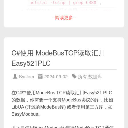
      (SID_NAME = plsextproc)

netstat -tulnp | grep 6380
。
      (ORACLE_HOME = /u01/app/oracle/p
在Windows上，可以使用
netstat -ano |
# 接收响应
roduct/11.2.0/db_1)

3. 序列化与反序列化基础原理
- 阅读更多 -
findstr :6380
。
      (PROGRAM = extproc)

data
,
 addr 
=
 client_socket
.
recvfro
如果端口被占用，请找到占用端口的应用程序并
    )

print
(
f"收到服务端消息: 
{
data
.
decode
(
3.1 什么是序列化
停止它，或者更改Redis配置文件中的端口号。
  )
如果端口未被占用，检查Redis配置文件中的
client_socket
.
close
(
)
序列化（Serialization）
指的是将程序中使用的
内存
bind
指令是否包含127.0.0.1，如果不是，添
Linux TCP KeepAlive配置：
C#使用 ModeBusTCP读取汇川
数据结构
（如结构体、对象）转换为
可在网络中传输
加它或者移除
bind
指令以允许任意地址绑定。
在
/etc/sysctl.conf
文件中配置TCP
Easy521PLC
运行结果
或
存储到磁盘
的
连续字节流
，常见场景：
确保当前用户有权限在该端口上创建套接字。
KeepAlive参数，如下所示：
服务端输出
：
如果更改配置后问题依旧，请检查防火墙设置，
在网络传输场景下，将多个字段、数组、字符串
System
2024-09-02
所有
,
数据库
确保没有阻止Redis的端口。
等进行“打包”后通过 socket
send()
发送；
UDP 服务端已启动，等待数据...

重启Redis服务。
在持久化场景下，将内存中的对象写入文件、数
在C#中使用ModeBus TCP读取汇川Easy521 PLC
收到来自 ('127.0.0.1', 50000) 
据库；
的数据，你需要一个支持ModeBus协议的库，比如
如果以上步骤无法解决问题，请查看Redis日志文件
# 启用TCP KeepAlive

LibUA (开源的ModeBus库) 或者使用第三方库，如
以获取更多信息。
net.ipv4.tcp_keepalive_time = 30

客户端输出
：
序列化的要求
：
EasyModbus。
# 每个包的发送间隔

net.ipv4.tcp_keepalive_intvl = 10

收到服务端消息: 你好，客户端！
可还原（可逆）
：接收端必须能够根据字节流还
以下是使用EasyModbus库进行ModeBus TCP通信