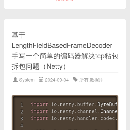
public
class
TCPServer
{
# 接收数据
@ServiceActivator
+----------+-----------------
data 
=
 client_socket
.
recv
(
1024
)
.
de
public
void
clientMessageHandl
private
int
 port
;
| Packet   | Payload         
print
(
f"收到服务端消息: 
{
data
}
"
)
// 处理接收到的消息
| Header   | (Data Body)     
基于
}
public
TCPServer
(
int
 port
)
{
+----------+-----------------
# 关闭连接
}
LengthFieldBasedFrameDecoder
this
.
port 
=
 port
;
| fixed    | variable        
client_socket
.
close
(
)
}
手写一个简单的编码器解决tcp粘包
+----------+-----------------
TCP客户端 (Spring Boot):
拆包问题（Netty）
public
void
run
(
)
throws
Excep
运行结果
添加依赖
spring-boot-starter-
EventLoopGroup
 bossGroup 
=
服务端输出
：
integration
和
spring-boot-starter-
EventLoopGroup
 workerGroup
System
2024-09-04
所有
,
数据库
其中，
Header
中最关键的是：
web
到
pom.xml
。
try
{
ServerBootstrap
 b 
=
ne
服务端已启动，等待连接...

配置服务器地址和端口。
Magic Number
（魔数）或协议版本：用于快速
            b
.
group
(
bossGroup
,
 wor
连接来自: ('127.0.0.1', 50000)

发送消息。
校验是否为本协议；
import
io
.
netty
.
buffer
.
ByteBuf
;
.
channel
(
NioServerSoc
收到客户端消息: 你好，服务端！
启动Spring Boot应用程序。
Payload Length
：指明消息体长度，接收端据此
import
io
.
netty
.
channel
.
ChannelHan
.
childHandler
(
new
Cha
分配缓存并防止粘包；
import
io
.
netty
.
handler
.
codec
.
Mess
@Override
客户端输出
：
Message Type / Command
：指明消息的业务含
public
void
initC
import
org
.
springframework
.
context