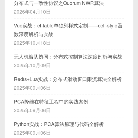
分布式与一致性协议之Quorum NWR算法
Checksum (4B，可选)
：可以使用 CRC32，也
2026年04月10日
可以不加；如果加，则在整个包（从 Magic 到
Body）计算 CRC。
Vue实战：el-table单独列样式定制——cell-style函
数深度解析与实战
示意图（ASCII 版）
2025年10月18日
┌─────────────────────────────
无人机编队协同：分布式控制算法深度剖析与实战
───────────────────────────────
2025年10月09日
────────┐

Redis+Lua实战：分布式滑动窗口限流算法全解析
│  Off  |  Size  | Field                                           
│

2025年09月06日
├──────────────────────────────
PCA降维在特征工程中的实践案例
───────────────────────────────
2025年09月06日
───────┤

│   0   |   2B   | Magic: 0xABC
Python实战：PCA算法原理与代码全解析
D                                  
2025年09月06日
│
