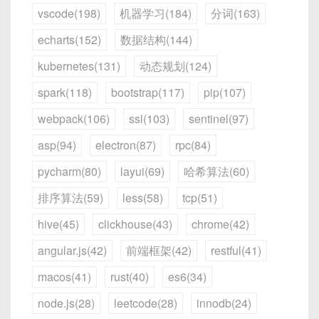
vscode(198)
机器学习(184)
分词(163)
4.2 数据包整体结构图解
echarts(152)
数据结构(144)
kubernetes(131)
动态规划(124)
+==========================  Header 
spark(118)
bootstrap(117)
pip(107)
（固定长度） ==========================+

| Magic (2B) | Version (1B) | MsgType 
webpack(106)
ssl(103)
sentinel(97)
(1B) | MsgSeq (4B) | UsernameLen (1B) 
| 

asp(94)
electron(87)
rpc(84)
+=====================================
pycharm(80)
layui(69)
哈希算法(60)
=====================================+

|   Username (variable, UsernameLen B)                                     

排序算法(59)
less(58)
tcp(51)
+=====================================
hive(45)
clickhouse(43)
chrome(42)
=====================================+

|   BodyLen (2B)   |   Body (variable, 
angular.js(42)
前端框架(42)
restful(41)
BodyLen B)                           

+=====================================
macos(41)
rust(40)
es6(34)
=====================================+

node.js(28)
leetcode(28)
innodb(24)
|   Checksum (4B, 可选)                                                     
