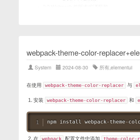
2.2 Webpack 低版本编译瓶颈
优化思路总览
细粒度 Loader 缓存：cache-loader 与 babel-lo
4.1 cache-loader 原理与配置
4.2 babel-loader cacheDirectory 的使用
webpack-theme-color-replac
并行/多线程打包：thread-loader、HappyPack
5.1 thread-loader 基本配置
System
2024-08-30
所有
,
elementui
5.2 HappyPack 示例
5.3 线程池数量与 Node.js 可用核数策略
在使用
webpack-theme-color-replacer
与
e
硬盘缓存：hard-source-webpack-plugin
安装
webpack-theme-color-replacer
和
6.1 安装与配置示例
6.2 与其他缓存插件的兼容性注意
npm
install
 webpack-theme-col
DLLPlugin 分包预构建：加速依赖模块编译
7.1 原理说明
在
webpack
配置文件中添加
theme-color-r