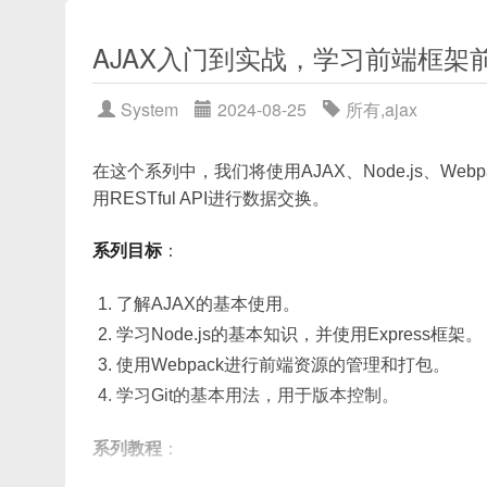
      loader
:
'less-loader'
,
AJAX入门到实战，学习前端框架前必会的（
      options
:
{
npm cache clean --force
        modifyVars
:
{
2.2 Webpack 低版本编译瓶颈
'primary-color'
:
'#
System
2024-08-25
所有
,
ajax
重新安装依赖项：
// 其他自定义less变量
Loader 串行执行
}
,
在这个系列中，我们将使用AJAX、Node.js、W
默认 Webpack 会对每个模块依次从前往后
        javascriptEnabled
:
tr
用RESTful API进行数据交换。
}
,
如一个
.vue
文件需要走
vue-loader
}
,
sass-loader
，每次都要依次执行。
系列目标
：
npm install
]
,
缺少持久化缓存
}
,
了解AJAX的基本使用。
只有
memory-fs
（内存）缓存，Webpa
如果问题依旧，检查package.json中的webp
学习Node.js的基本知识，并使用Express框架。
hard-source-webpack-plugin
在老版
方法：
在你的应用中，你可以通过设置环境变量
VUE_
使用Webpack进行前端资源的管理和打包。
Vendor 模块每次打包
color-replacer
来实现样式的实时替换。
手动指定webpack版本：
学习Git的基本用法，用于版本控制。
大量第三方依赖（如
lodash
、
elemen
请注意，上述代码示例可能需要根据你的项目具体
可借助
DLLPlugin
或
SplitChunksPlugin
系列教程
：
调整配置。
Source Map 生成耗时