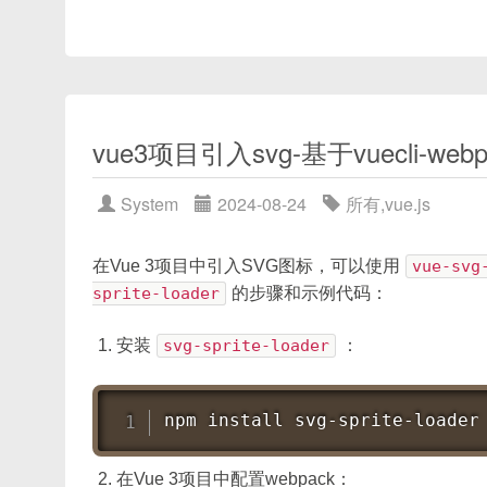
准备工作：安装Node.js和npm，并创建一个
高质量
source-map
每次都要完整生成
npm install webpack@<specific_ver
使用npm初始化Node.js项目，并安装Express
在开发模式下，也应选择更轻量的
cheap-
创建一个简单的RESTful API服务器。
更新element-ui到与当前webpack版本兼
使用Webpack设置开发环境和模块打包。
如果以上步骤无法解决问题，查看npm run d
使用AJAX发送HTTP请求并处理响应。
vue3项目引入svg-基于vuecli-webp
实现前端的用户界面和事件处理。
请确保在进行任何操作之前备份好你的代码和node\
优化思路总览
使用Git进行版本控制。
System
2024-08-24
所有
,
vue.js
部署应用程序到生产环境。
整体思路可分为四个层面：
在Vue 3项目中引入SVG图标，可以使用
vue-svg
示例代码
：
sprite-loader
的步骤和示例代码：
Loader 处理优化
安装
svg-sprite-loader
：
引入
cache-loader
、
babel-loader.
// 安装依赖
复编译次数和利用多核并发；
npm install express webpack w
持久化缓存
npm
install
 svg-sprite-loader
// webpack.config.js
使用
hard-source-webpack-plugin
将
const
 HtmlWebpackPlugin 
=
req
在Vue 3项目中配置webpack：
依赖包分离