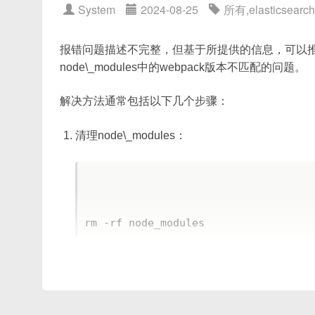
<
template
>
System
2024-08-25
所有
,
elasticsearch
项目依赖多，
node_modules
体积大；
<
el
-
button 
:
theme
=
"'my-cust
修改源码触发热更新，需要对大量文件做关
<
/
template
>
报错问题描述不完整，但基于所提供的信息，可以推测你在使
Loader 链过长，重复计算
rm -rf node_modules

node\_modules中的webpack版本不匹配的问题。
<
script
>
npm install
大量
.vue
文件需要同时走
vue-loade
export
default
{
解决方法通常包括以下几个步骤：
低版本 Webpack 对 Loader 并发处
// ...
或者使用
yarn
如果你的项目使用
yarn
作
第三方库编译
}
;
清理node\_modules：
<
/
script
>
确保你的 Node.js 和 npm/yarn 是最新版
某些库（如 ES6+ 语法、未编译的 UI 组
如果你是在 Windows 系统上，确保路径没有包含
缺少缓存与多线程支持
确保你的
less-loader
配置正确，可以处理
Webpack 3/4 默认只有内存缓存，重启
如果以上方法都不能解决问题，请提供完整的错误
单进程、单线程编译瓶颈严重。
rm -rf node_modules
{
Source Map 选项未优化
  test
:
/\.less$/
,
默认
devtool: 'source-map'
或
che
  use
:
[
清理npm缓存：
都生成大量映射文件。
'style-loader'
,
'css-loader'
,
{