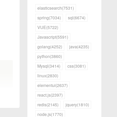
elasticsearch(7531)
spring(7034)
sql(6674)
VUE(5722)
等；
Javascript(5591)
golang(4252)
java(4235)
python(3860)
Mysql(3414)
css(3081)
linux(2830)
elementui(2637)
react.js(2397)
次编译
redis(2145)
jquery(1810)
node.js(1770)