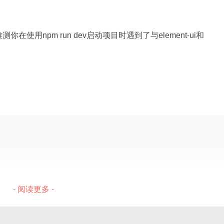
om-theme'"
>
按钮
<
/
el
-
button
>
联编译。
用npm run dev启动项目时遇到了与element-ui和
r
、
babel-loader
、
eslint-loader
、
sass-loader
理不够智能，同文件每次都重新解析。
为包管理器。
本，以避免任何兼容性问题。
件）需要纳入
babel-loader
，增加编译时间。
空格，并且使用的是正确的 Node.js 版本。
主题色替换：
进程后需要重编译；
信息以便进一步分析。
ap-module-eval-source-map
无法兼顾速度与调试，导致每
- 阅读更多 -