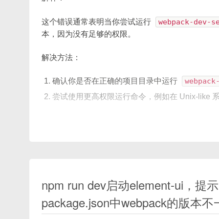
]
,
随着业务不断迭代，很多团队手里依然保留着基于
// ...
这个错误通常表明当你尝试运行
webpack-dev-s
}
;
往往面临：
本，因为没有足够的权限。
开发启动
（
npm run serve
）耗时长，等待编
在你的项目中使用
element-ui
时，你可以通
解决方法：
生产打包
（
npm run build
）编译时间过长
确认你是否在正确的项目目录中运行
webpack
// 在main.js中全局配置element-u
造成开发体验下降、部署发布周期变长。本文将从
import
 Vue 
from
'vue'
;
尝试使用更高权限运行命令，例如在 Unix-like
码
、
图解流程
，帮助你快速提升 Vue 老项目的启
import
 ElementUI 
from
'elemen
import
'element-ui/lib/theme-
Vue
.
use
(
ElementUI
,
{
// 在这里配置主题色
sudo node_modules/.bin/webpack-dev-s
痛点与现状分析
  size
:
'small'
,
// 设置默认的
// 也可以通过less变量来定制主题
npm run dev启动element-ui，
或者在 Windows 系统中，尝试以管理员身份
2.1 Vue 老项目常见痛点
}
)
;
package.json中webpack的版本
如果问题依旧，可以尝试重新安装
node_modu
// 或者在单个组件内部配置
依赖包庞大，二次编译频繁