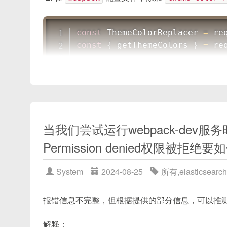
7.2 配置步骤和示例
7.3 每次依赖变动后的重新生成策略
const
 ThemeColorReplacer 
=
re
代码分割与按需加载：SplitChunksPlugin 与
const
{
 getThemeColors 
}
=
re
8.1 SplitChunksPlugin 配置示例
8.2 Vue 异步组件动态 import
module
.
exports 
=
{
// ...
精简 Source Map 与 Devtool 优化
  plugins
:
[
9.1 devtool 选项对比
// ...
9.2 推荐配置
new
ThemeColorReplacer
(
{
当我们尝试运行webpack-dev服务时，报no
总结与实践效果对比
      fileName
:
'css/theme-co
      matchColors
:
getThemeCo
参考资料
Permission denied权限被拒绝
// 可以是Function，默认值
// 每个匹配器都是一个Object
System
2024-08-25
所有
,
elasticsearch
// 例如: `[{ color: '#fff
// 当这个Function被调用时
报错信息不完整，但根据提供的部分信息，可以推
}
)
,
前言
// ...
解释：