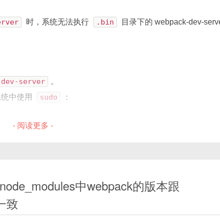
Webpack 3/4
甚至更低版本搭建的
Vue 项目
。时间一长，这些
erver
时，系统无法执行
.bin
目录下的 webpack-dev-serv
辑-编译-热更新过程卡顿；
过全局配置主题色或者在单个组件内配置主题色。
，动不动需要几分钟甚至十几分钟才能完成；
-dev-server
。
i主题色
Webpack 低版本
的特性和限制出发，结合多种
优化方案
，通过
 系统中使用
sudo
：
动和打包速度。
t-ui'
;
chalk/index.css'
;
- 阅读更多 -
erver
组件大小
色
提示node_modules中webpack的版本跟
运行命令提示符。
不一致
les
：