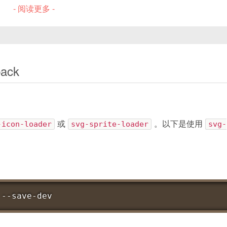
新的项目文件夹。
- 阅读更多 -
.map
文件，造成打包 2\~3 倍时间增长；
sion> --save-dev
框架。
module-eval-source-map
或关闭部分映射细节。
容的版本。
ev的详细错误信息，可能会提供更具体的解决方案。
ack
_modules目录，以防需要回滚到之前的状态。
-icon-loader
或
svg-sprite-loader
。以下是使用
svg-
cacheDirectory
、
thread-loader
、
HappyPack
等，
ebpack
-
cli webpack
-
dev
-
server html
-
webpack
-
pl
 --save-dev
模块编译结果、依赖关系等缓存在磁盘，下次编译时直接读取
uire
(
'html-webpack-plugin'
)
;