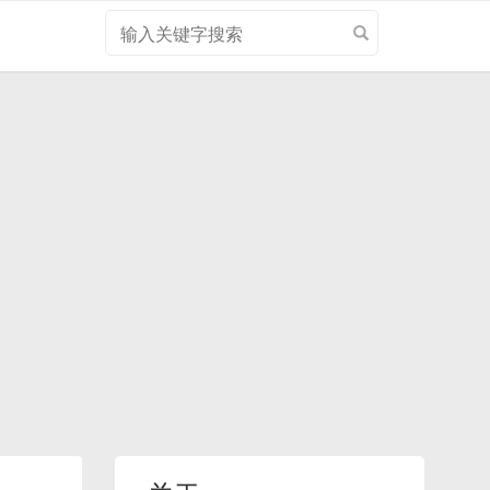
搜
索
关
键
字