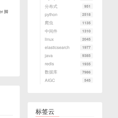
分布式
951
老项目
er 脚
python
2518
爬虫
1135
中间件
1310
linux
2045
示例代
elasticsearch
1977
java
9385
redis
1935
数据库
7986
AIGC
545
标签云