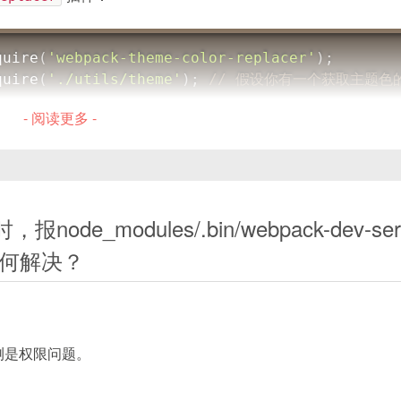
quire
(
'webpack-theme-color-replacer'
)
;
异步组件
quire
(
'./utils/theme'
)
;
// 假设你有一个获取主题色
- 阅读更多 -
de_modules/.bin/webpack-dev-serv
lors.[contenthash:8].css'
,
// 生成的样式文件名
lors
(
process
.
env
.
VUE_APP_THEME_COLOR
)
,
// 需
要如何解决？
是`() => []`，返回一个颜色匹配器数组
，包含`color`（原色值）和`change`（目标色值）
fff', change: '#000000' }]`
，会传入一个`variables`参数，是一个包含了所有less变量
测是权限问题。