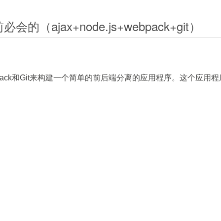
ajax+node.js+webpack+git）
1890ff'
,
// 配置element-ui主题色
ebpack和Git来构建一个简单的前后端分离的应用程序。这个应用
执行 Loader，没有启用并行化机制；
ue
,
→
babel-loader
→
css-loader
→
postcss-loade
ck 进程重启就丢失；
ack版本是否与element-ui的要求相兼容。如果不兼容，可以尝试以
本需额外安装并配置。
APP_THEME_COLOR
来动态更换主题色，并且使用
webpack-t
t-ui
等）每次都重新编译、打包，耗费大量时间；
情况进行调整。如果你的项目结构或者配置与上述示例不同，请
分离常驻依赖。