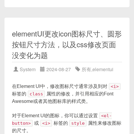
}

}
/* 应用主题样式到全局元素 */

body {

使用LESS深度选择器：
  color: var(--text-color);

elementUI更改icon图标尺寸、圆形
  background-color: var(--backgroun
按钮尺寸方法，以及css修改页面
// 覆盖Element UI的el-button组件的背
  .el-button {

.el-button
{
没变化为题
    background-color: var(--primary
background-color
:
 #3498db
;
    color: var(--text-color);

}
System
2024-08-27
所有
,
elementui
  }

  /* 其他样式 */

使用SCSS深度选择器：
在Element UI中，修改图标尺寸通常涉及到对
<i>
}

</style>
标签的
class
属性的修改，并引用相应的Font
Awesome或者其他图标库的样式类。
// 覆盖Element UI的el-button组件的背景
在这个简化的例子中，我们使用了SCSS的变量来定
.el-button {

对于Element UI的图标，你可以通过设置
<el-
义主题色和背景色，并通过CSS变量在全局范围内
  background-color: #3498db;

button>
或
<i>
标签的
style
属性来修改图标
应用这些主题色。我们还添加了一个
.theme-
}
的尺寸。
transition
类来实现在切换主题时的动画效果。