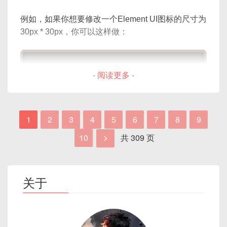
这个例子展示了如何在Vue应用中实现主题切换的基
在这些例子中，我们直接在Element UI组件的类名后
例如，如果你想要修改一个Element UI图标的尺寸为
本方法，并且保持了代码的简洁性。
面使用深度选择器来修改该组件的样式。这样做可以
30px * 30px，你可以这样做：
避免全局样式覆盖的问题，同时保持了样式的可管理
性和可维护性。
<
i
class
=
"
el-icon-edit
"
style
="
fon
- 阅读更多 -
或者使用
<el-button>
组件，并通过
style
属
性修改其尺寸：
1
2
3
4
5
6
7
8
9
10
共 309 页
<
el-button
icon
=
"
el-icon-edit
"
sty
对于圆形按钮，Element UI提供了
circle
类，你
关于
可以通过设置按钮的
style
属性来修改圆的直
径：