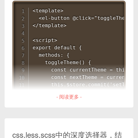
<template>

  <el-button @click="toggleTheme"
<
el-tree
:data
=
"
treeData
"
>
</template>

<
div
class
=
"
custom-tree-node no-
<!-- 节点内容 -->
<script>

</
div
>
export default {

</
el-tree
>
  methods: {

    toggleTheme() {

请注意，这些CSS只是隐藏了选择框，并没有阻止
      const currentTheme = this.$s
节点的选择状态。如果你想要完全禁用节点的选择
      const nextTheme = currentThe
框，你可能需要修改
el-tree
的相关JavaScript代
      this.$store.commit('setTheme
码来实现。
      // 切换主题时，可以添加动画效果

- 阅读更多 -
      document.documentElement.cla
      setTimeout(() => {

        document.documentElement.c
      }, 1000);

    }

css,less,scss中的深度选择器，结
  }
