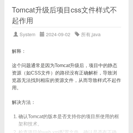
<
servlet-name
>
default
</
servl
}
Tomcat升级后项目css文件样式不
<
url-pattern
>
*.js
</
url-patte
100%
{
</
servlet-mapping
>
起作用
transform
:
translateY
(
-60px
)
;
opacity
:
 0
;
检查Tomcat服务器配置
：如果使用了其他服务器
}
System
2024-09-02
所有
,
java
配置，例如Nginx作为反向代理，确保Nginx配置
}
正确并且能将请求转发给Tomcat。
解释：
@keyframes
 bounce
{
清理缓存
：如果静态资源文件已经部署且路径正
0%, 100%
{
确，但是Tomcat仍然无法加载，尝试清理浏览器
这个问题通常是因为Tomcat升级后，项目中的静态
transform
:
translateY
(
-50%
)
tr
缓存并重新加载页面。
资源（如CSS文件）的路径没有正确解析，导致浏
}
检查权限
：确保Tomcat有权限访问静态资源文件
览器无法找到相应的资源文件，从而导致样式不起作
50%
{
所在的文件夹。
用。
transform
:
translateY
(
-50%
)
tr
检查防火墙设置
：如果防火墙正在运行，确保没
}
有规则阻止Tomcat访问静态资源文件。
解决方法：
}
查看日志
：检查Tomcat日志文件，如
确认Tomcat的版本是否支持你的项目所使用的框
catalina.out
，查看是否有关于资源文件加
这段代码创建了一个带有水滴效果的
div
，水滴
架和技术。
载的错误信息。
是通过伪元素
::after
实现的，水滴下落的动画
检查项目的web.xml配置文件，确认是否有正确