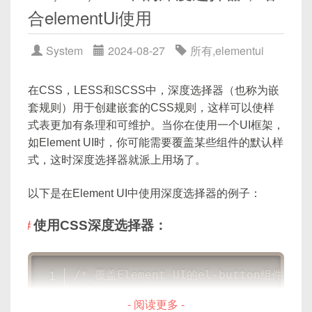
合elementUi使用
}

</script>

System
2024-08-27
所有
,
elementui
<style lang="scss">

:root {

在CSS，LESS和SCSS中，深度选择器（也称为嵌
  --primary-color: #409EFF; /* 默
套规则）用于创建嵌套的CSS规则，这样可以使样
  --background-color: #FFFFFF; /
式表更加有条理和可维护。当你在使用一个UI框架，
  --text-color: #333333; /* 默认文本
如Element UI时，你可能需要覆盖某些组件的默认样
}

式，这时深度选择器就派上用场了。
.theme-dark {

以下是在Element UI中使用深度选择器的例子：
  --primary-color: #FFFFFF; /* 
  --background-color: #333333; 
使用CSS深度选择器：
  --text-color: #FFFFFF; /* 暗色主
}

/* 覆盖Element UI的el-button组件的背
.theme-transition {

.el-button
{
  transition: color 1s, background-
- 阅读更多 -
background-color
:
 #3498db
;