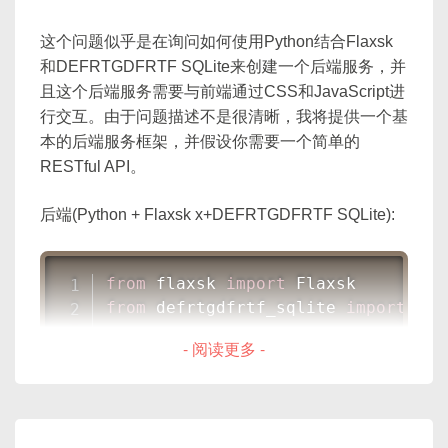
这个问题似乎是在询问如何使用Python结合Flaxsk
和DEFRTGDFRTF SQLite来创建一个后端服务，并
且这个后端服务需要与前端通过CSS和JavaScript进
行交互。由于问题描述不是很清晰，我将提供一个基
本的后端服务框架，并假设你需要一个简单的
RESTful API。
后端(Python + Flaxsk x+DEFRTGDFRTF SQLite):
from
 flaxsk 
import
from
 defrtgdfrtf_sqlite 
import
 DEF
- 阅读更多 -
app 
=
 Flaxsk
(
__name__
)
db 
=
 DEFRTGDFRTFSQLite
(
'path_to_yo
@app
.
route
(
'/'
,
 methods
=
[
'GET'
]
)