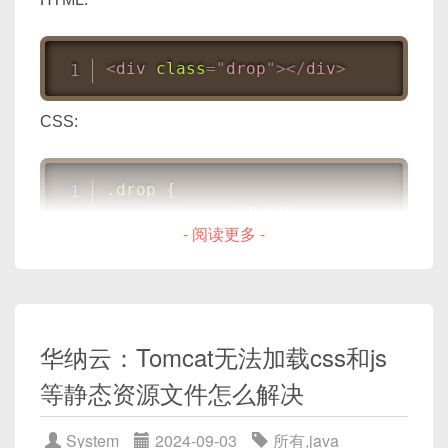
<
/
script
>
<
body
>
最后，添加一些 CSS 样式来美化提示信息：
<
div
id
=
"
todos
"
>
<
div
class
=
"
drop
"
>
</
div
>
<
input
type
=
"
text
"
id
=
"
todo-in
<
button
onclick
=
"
addTodo()
"
>
Ad
<style>

CSS:
<
ul
id
=
"
todo-list
"
>
</
ul
>
#no-data-tip
{
</
div
>
display
:
 none
;
.drop
{
color
:
 #909399
;
<
script
>
position
:
 relative
;
padding
:
 5px
;
function
addTodo
(
)
{
- 阅读更多 -
width
:
 50px
;
}
var
 input 
=
 document
.
getEl
height
:
 50px
;
</style>
var
 todoList 
=
 document
.
ge
background-color
:
 #000
;
if
(
input
.
value
)
{
border-radius
:
 50%
;
在这个示例中，当用户清除
el-autocomplete
var
 newItem 
=
 document
animation
:
 drop 2s infinite
;
中的输入时，
handleClear
方法会被触发，它将
华纳云：Tomcat无法加载css和js
            newItem
.
textContent 
=
 
}
state.noDataTipDisplay
设置为
            todoList
.
appendChild
(
n
等静态资源文件怎么解决
'block'
，这样提示信息就会显示出来。通过监
            input
.
value 
=
''
;
.drop::after
{
}
听
el-autocomplete
的
clear
事件，我们可
content
:
''
;
System
2024-09-03
所有
,
java
}
以在用户清除输入时更改提示信息的显示状态。