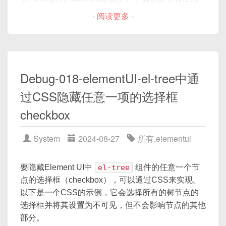
重启Tomcat
：如果以上步骤都没有解决问题，尝
通过
drop
关键帧实现，水滴的摇摆动作通过
的servlet映射配置，以便正确处理静态资源请
试重启Tomcat服务器。
- 阅读更多 -
bounce
关键帧实现。
求。
如果问题依然存在，请提供更详细的错误信息和配置
确认静态资源（如CSS文件）的路径是否正确。
信息以便进一步诊断。
如果你升级了Tomcat，可能需要更新路径规则以
符合新版本的要求。
Debug-018-elementUI-el-tree中通
清除浏览器缓存，有时候是因为浏览器缓存了旧
的资源路径。
过CSS隐藏任意一项的选择框
如果使用了MVC框架（如Spring MVC），确保
checkbox
静态资源的映射配置正确，例如在Spring MVC
中，可以通过配置<mvc:resources />来指定静态
System
2024-08-27
所有
,
elementui
资源的位置。
检查服务器的日志文件，查看是否有关于资源无
要隐藏Element UI中
el-tree
组件的任意一个节
法找到的错误信息，根据错误信息进一步调试。
点的选择框（checkbox），可以通过CSS来实现。
如果问题依然存在，可以尝试重新部署项目，确
以下是一个CSS的示例，它会选择所有的树节点的
保所有的静态资源都已正确部署到服务器上。
选择框并将其设置为不可见，但不会影响节点的其他
部分。
如果上述步骤都不能解决问题，可能需要查看项目的