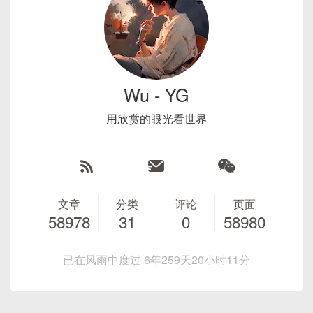
<
el-button
icon
=
"
el-icon-edit
"
cla
请注意，如果你在组件上使用
style
属性而不起
作用，可能是因为该样式被更高优先级的全局样式覆
盖。你可以尝试提高样式的优先级，或者在你自己的
Wu - YG
样式文件中添加更具体的选择器来覆盖默认样式。
用欣赏的眼光看世界
如果你是在Vue组件中使用Element UI，并且CSS修
改没有生效，请确保你的样式是在正确的生命周期钩
子中或者使用了
::v-deep
（Vue 2）或
>>>
（Vue 2）（Vue 3）来穿透组件边界。
文章
分类
评论
页面
例如：
58978
31
0
58980
已在风雨中度过 6年259天20小时11分
/* Vue 2 使用 `>>>` 来穿透组件样式 */
.my-button >>> .el-button
{
width
:
 30px
;
height
:
 30px
;