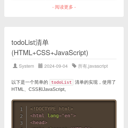
<
template
>
<
meta
name
=
"
viewport
"
content
=
- 阅读更多 -
<
el-autocomplete
<
title
>
Frontend
</
title
>
v-model
=
"
state.search
"
<
style
>
:fetch-suggestions
=
"
querySearc
/* 你的CSS样式 */
placeholder
=
"
请输入内容
"
</
style
>
@clear
=
"
handleClear
"
</
head
>
todoList清单
>
</
el-autocomplete
>
<
body
>
<
div
id
=
"
no-data-tip
"
:
style
="
{
(HTML+CSS+JavaScript)
<
h1
>
Hello, World!
</
h1
>
</
template
>
<
script
>
System
2024-09-04
所有
,
javascript
// 你的JavaScript代码，用于
fetch
(
'/data'
)
然后，在
script
中添加对应的逻辑：
.
then
(
response
=>
 resp
以下是一个简单的
todoList
清单的实现，使用了
.
then
(
data
=>
{
HTML、CSS和JavaScript。
<
script
>
                console
.
log
(
data
)
;
import
{
 reactive
,
 toRefs 
}
from
'
// 处理获取到的数据，
}
)
;
<!DOCTYPE html>
export
default
{
</
script
>
<
html
lang
=
"
en
"
>
setup
(
)
{
</
body
>
<
head
>
const
 state 
=
reactive
(
{
</
html
>