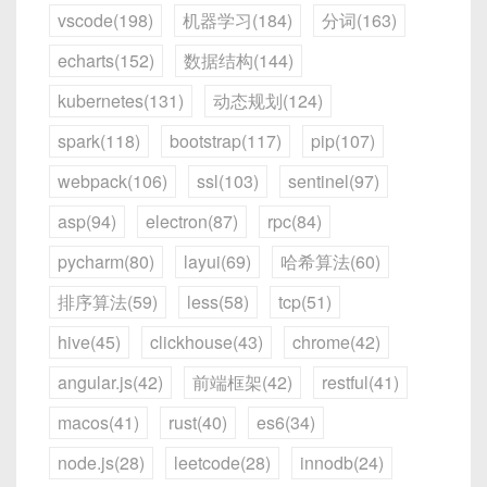
vscode(198)
机器学习(184)
分词(163)
echarts(152)
数据结构(144)
kubernetes(131)
动态规划(124)
spark(118)
bootstrap(117)
pip(107)
webpack(106)
ssl(103)
sentinel(97)
asp(94)
electron(87)
rpc(84)
pycharm(80)
layui(69)
哈希算法(60)
排序算法(59)
less(58)
tcp(51)
hive(45)
clickhouse(43)
chrome(42)
angular.js(42)
前端框架(42)
restful(41)
macos(41)
rust(40)
es6(34)
node.js(28)
leetcode(28)
innodb(24)