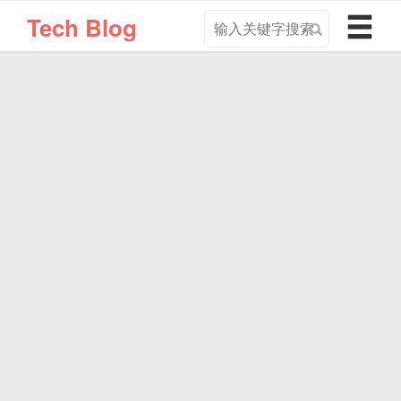
搜
导
Tech Blog
索
航
关
切
键
换
字