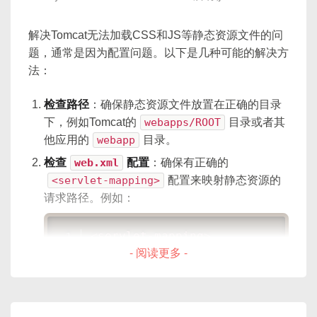
position
:
 absolute
;
</
script
>
top
:
 50%
;
解决Tomcat无法加载CSS和JS等静态资源文件的问
left
:
 50%
;
</
body
>
题，通常是因为配置问题。以下是几种可能的解决方
width
:
 10px
;
</
html
>
法：
height
:
 100px
;
background-color
:
 #000
;
这个实现包括了一个文本输入框和一个按钮，用户可
检查路径
：确保静态资源文件放置在正确的目录
border-radius
:
 50%
;
以在输入框中输入任务，点击按钮后将任务添加到清
下，例如Tomcat的
webapps/ROOT
目录或者其
transform
:
translate
(
-50%
,
 -50%
)
单中。每个任务是一个列表项(
li
)，它们被添加
animation
:
 bounce 2s infinite
;
他应用的
webapp
目录。
}
到无序列表(
ul
)中。使用JavaScript函数
检查
web.xml
配置
：确保有正确的
addTodo
处理添加任务的逻辑。
<servlet-mapping>
配置来映射静态资源的
@keyframes
 drop
{
请求路径。例如：
0%
{
transform
:
translateY
(
0
)
;
<
servlet-mapping
>
opacity
:
 0.8
;
- 阅读更多 -
<
servlet-name
>
default
</
servl
}
<
url-pattern
>
*.css
</
url-patt
50%
{
</
servlet-mapping
>
transform
:
translateY
(
-30px
)
;
<
servlet-mapping
>
opacity
:
 0.5
;