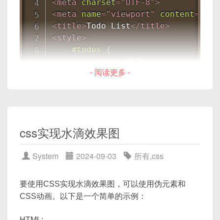
<
meta
charset
=
"
UTF-8
"
>
      search
:
''
,
<
meta
name
=
"
viewport
"
content
=
"
wid
      noDataTipDisplay
:
'none'
,
请注意，
Flaxsk
和
DEFRTGDFRTFSQLite
是假
<
title
>
Todo List
</
title
>
}
)
;
<
style
>
设的库，你需要根据实际情况使用合适的库来替换它
#todos
{
们。此外，你需要安装这些库才能运行上述代码。
const
querySearch
=
(
queryStri
width
:
 300px
;
// 模拟请求数据
- 阅读更多 -
margin
:
 0 auto
;
这个例子提供了一个简单的后端服务，它提供了一个
setTimeout
(
(
)
=>
{
}
API端点
/data
来获取数据，并且一个简单的前端
cb
(
[
]
)
;
// 返回空数组模拟没有
#todos input
{
页面，它通过
fetch
函数向后端API发送请求并处
}
,
100
)
;
width
:
 100%
;
理响应。
}
;
padding
:
 10px
;
css实现水滴效果图
margin-bottom
:
 10px
;
请确保你已经安装了Flaxsk和任何其他你需要的数据
const
handleClear
=
(
)
=>
{
}
库库。如果你需要具体的数据库操作指导，请提供数
      state
.
noDataTipDisplay 
=
'bl
System
2024-09-03
所有
,
css
#todos ul
{
据库库的名称。
}
;
list-style-type
:
 square
;
padding-left
:
 20px
;
要使用CSS实现水滴效果图，可以使用伪元素和
return
{
...
toRefs
(
state
)
,
 que
}
}
,
CSS动画。以下是一个简单的示例：
</
style
>
}
;
</
head
>
HTML: