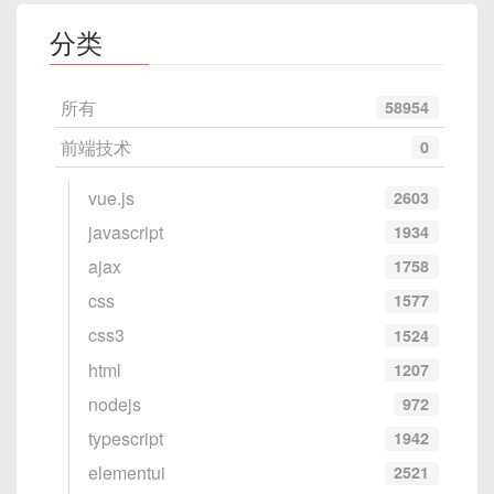
padding
:
 0
;
分类
}
/* Vue 3 使用 `::v-deep` */
所有
58954
::v-deep .el-button
{
前端技术
0
width
:
 30px
;
height
:
 30px
;
vue.js
2603
padding
:
 0
;
javascript
1934
}
ajax
1758
在Vue文件中引用：
css
1577
css3
1524
<
template
>
html
1207
<
div
class
=
"
my-button
"
>
nodejs
972
<
el-button
icon
=
"
el-icon-edit
"
typescript
1942
</
div
>
elementui
2521
</
template
>