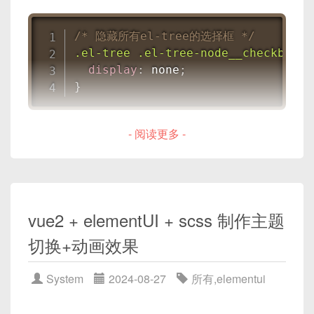
源代码或者资源文件的引用路径，确认是否有代码层
面的问题，或者是资源文件的引用路径有误。
/* 隐藏所有el-tree的选择框 */
.el-tree .el-tree-node__checkbox
{
display
:
 none
;
}
如果你想要隐藏特定的节点的选择框，你可以给该节
- 阅读更多 -
点添加一个特定的类名，然后针对该类名写特定的
CSS规则来隐藏选择框。例如：
/* 隐藏特定节点的选择框 */
vue2 + elementUI + scss 制作主题
.el-tree .no-checkbox .el-tree-nod
切换+动画效果
display
:
 none
;
}
System
2024-08-27
所有
,
elementui
在你的HTML中，你可以像下面这样给特定的节点添
加
no-checkbox
类：