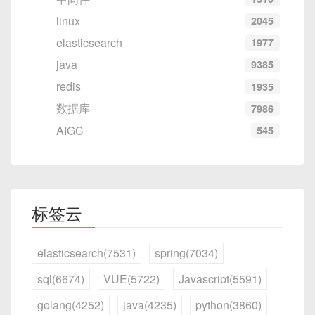
linux
2045
elasticsearch
1977
java
9385
redis
1935
数据库
7986
AIGC
545
标签云
elasticsearch(7531)
spring(7034)
sql(6674)
VUE(5722)
Javascript(5591)
golang(4252)
java(4235)
python(3860)