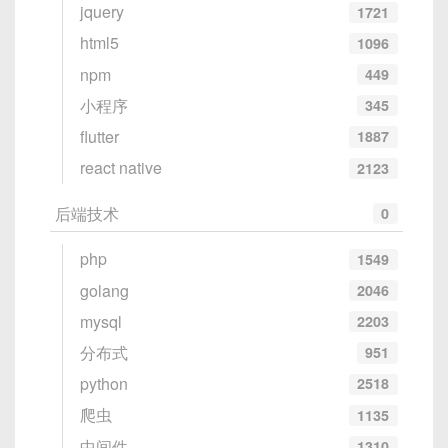
jquery
1721
<
style
scoped
>
html5
1096
/* 引用上面的CSS样式 */
npm
449
</
style
>
小程序
345
请确保你的样式是在正确的选择器下，并且没有被其
flutter
1887
他更具体或更高优先级的CSS规则覆盖。
react native
2123
后端技术
0
php
1549
golang
2046
mysql
2203
分布式
951
python
2518
爬虫
1135
中间件
1310