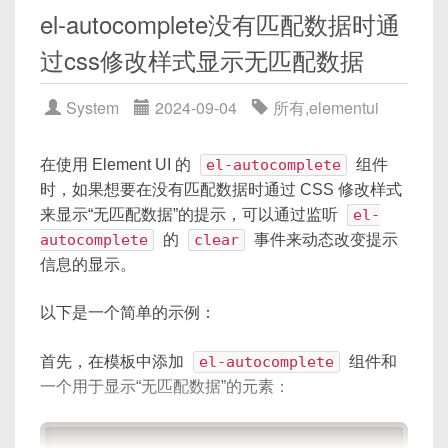
def
index
(
)
:
el-autocomplete没有匹配数据时通
return
'Hello, World!'
过css修改样式显示无匹配数据
@app
.
route
(
'/data'
,
 methods
=
[
'GET'
def
get_data
(
)
:
System
2024-09-04
所有
,
elementui
# 假设你需要从数据库中获取数据
    data 
=
 db
.
query
(
'SELECT * FROM
在使用 Element UI 的
el-autocomplete
组件
return
{
'data'
:
list
(
data
)
}
时，如果想要在没有匹配数据时通过 CSS 修改样式
来显示“无匹配数据”的提示，可以通过监听
el-
if
 __name__ 
==
'__main__'
:
autocomplete
的
clear
事件来动态改变提示
    app
.
run
(
debug
=
True
)
信息的显示。
前端(CSS + JavaScript):
以下是一个简单的示例：
首先，在模板中添加
el-autocomplete
组件和
<!DOCTYPE html>
一个用于显示“无匹配数据”的元素：
<
html
lang
=
"
en
"
>
<
head
>
<
meta
charset
=
"
UTF-8
"
>