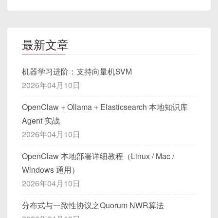
</style>
mp" />

public
class
ChatMessage
{
// 省略 entry/output 等基础配置
        title
:
'自定义标题'
,
      type: Object,

if
(
immediate
)
{
2. 脚本： const childComp = ref(null)

private
String
 user
;
  module
:
{
3.1 常见问题与挑战
        msg
:
'另一个消息'
6.1 Getters（计算属性）的使用场景
      required: true

const
 callNow 
=
!
timer
;
3. 用户点击 “父调用子 increment()” 按钮

特点
：
private
String
 content
;
    rules
:
[
}
    }

      timer 
=
setTimeout
(
(
)
=>
{
九、结合动态主题与 CSS 变量
    │

最新文章
// 构造、getter/setter 省略
{
}
)
;
<script setup>
语法糖让 Composition
  }

在实际项目中，直接在组件里这样写会遇到很多问
用途
：将复杂的计算逻辑从组件中抽离，放在
        timer 
=
null
;
    ▼

}
        test
:
/\.js$/
,
expect
(
wrapper
.
find
(
'h1'
)
.
text
API 更简洁；
}

题：
Store 中统一管理，并保持惟一数据源。
}
,
 wait
)
;
4. 执行 callChildIncrement() { childCom
// 将 cache-loader 插在最前
expect
(
wrapper
.
find
(
'p'
)
.
text
(
</script>
若你项目使用了
暗色模式/亮色模式切换
，可以将样
机器学习进阶：支持向量机SVM
<style scoped>
自动生成作用域选择
if
(
callNow
)
fn
.
apply
(
contex
p.value.increment() }

示例
：假设我们有一个待办列表，需要根据状态
        use
:
[
客户端发送到
/app/chat
的消息，Spring 会
}
)
;
式与 CSS 变量结合。
器，避免样式冲突；
    │

2026年04月10日
}
else
{
计算未完成数量：
{
// 简易示例：放在组件内
}
)
;
调用
handleChatMessage
，并将其广播到所
    ▼

      timer 
=
setTimeout
(
(
)
=>
{
错误提示：
支持
<script setup lang="ts">
，
            loader
:
'cache-loader'
const
 ws 
=
new
WebSocket
(
'wss://ex
有订阅了
/topic/messages
的客户端。
OpenClaw + Ollama + Elasticsearch 本地知识库
[ 子组件实例 ]

fn
.
apply
(
context
,
 args
)
;
TypeScript 体验友好。
            options
:
{
ws
.
onopen
=
(
)
=>
 console
.
log
(
'已连
:root
{
──────────────────────────────────────
mount(HelloWorld, { props })
：渲染组
// src/stores/todoStore.js
}
,
 wait
)
;
Agent 实战
[Vue warn]: Missing required prop: "re
// 缓存目录，建议放在 node
ws
.
onmessage
=
(
ev
)
=>
 console
.
log
--danger-bg
:
 #fde2e2
;
───────────

件
import
{
 defineStore 
}
from
'pinia
}
2026年04月10日
quiredProps"

              cacheDirectory
:
 path
ws
.
onerror
=
(
err
)
=>
 console
.
erro
--danger-color
:
 #f56c6c
;
5. increment() 方法被触发，count++

import
{
 ref
,
 computed 
}
from
'vue
}
;
wrapper.find('h1').text()
：获取元素文
Uncaught TypeError: Cannot read proper
}
ws
.
onclose
=
(
)
=>
 console
.
log
(
'已
}
6. 子组件视图更新，显示新 count
}
OpenClaw 本地部署详细教程（Linux / Mac /
本并断言
ty 'title' of undefined
}
,
前端集成 StompJS
export
const
 useTodoStore 
=
define
Windows 通用）
4.2 React 函数组件 + Hooks
{
// 在组件卸载时要调用 ws.close()
.dark
{
const
 todos 
=
ref
(
[
// 用法示例：
4.3 运行测试并断言
ASCII 图示：
2026年04月10日
            loader
:
'babel-loader'
解决方法：
// 如果有多个组件，需要避免重复创建多个连
--danger-bg
:
 #5a3d3d
;
{
 id
:
1
,
 text
:
'学习 Pinia'
,
 do
const
 onResize 
=
debounce
(
(
)
=>
{
4.1 安装
stompjs
与
sockjs-
            options
:
{
结构
：每个组件用一个或多个文件任选，通常将
--danger-color
:
 #ff8c8c
;
{
 id
:
2
,
 text
:
'写单元测试'
,
 don
  console
.
log
(
'窗口大小改变，执行回调'
在命令行执行：
client
分布式与一致性协议之Quorum NWR算法
Parent (button click)

// 缓存编译结果到 node_mo
传参
：保证父组件使用
<ChildComponent
样式与逻辑分离或使用 CSS-in-JS（如 styled-
}
挑战包括：
]
)
;
}
,
300
)
;
   ↓

              cacheDirectory
:
true