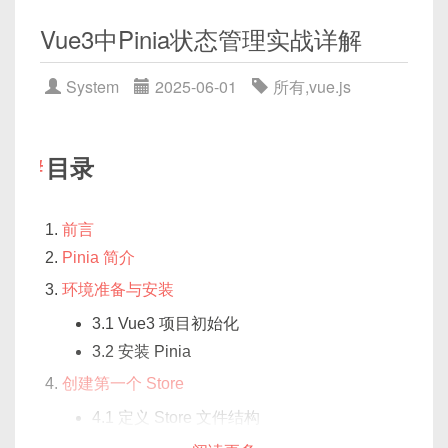
4.1. 访问未定义的
data
/
props
name
class 名称
串
Vue3中Pinia状态管理实战详解‌
4.2. 在
v-for
、
v-if
等指令中的注意
点
cell-style
的调用机制：
System
2025-06-01
所有
,
vue.js
4.3. 图解：模板渲染流程中的错误发生点
解决方案二：在组件内使用
errorCaptured
cell
-
style
(
{
 row
,
 column
,
 rowIndex
钩子捕获子组件错误
目录
5.1.
errorCaptured
的作用与使用方法
返回一个对象形式的 CSS 样式：
5.2. 示例：父组件捕获子组件错误并显示提
前言
示
return
{
Pinia 简介
解决方案三：全局错误处理
  color
:
'red'
,
（
config.errorHandler
）
环境准备与安装
  backgroundColor
:
'#fef0f0'
,
6.1. 在主入口
main.js
中配置全局捕获
  fontWeight
:
'bold'
3.1 Vue3 项目初始化
}
6.2. 示例：将错误上报到服务端或 Logger
3.2 安装 Pinia
方案四：异步操作中的错误捕获（
try…
创建第一个 Store
执行时机：
catch
、Promise 错误处理）
4.1 定义 Store 文件结构
7.1.
async/await
常见漏写
try…
4.2
defineStore
详解