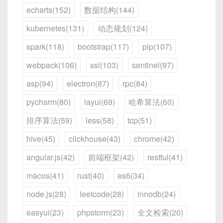
import
org
.
springframework
.
messagi
const counterStore = useCounterStor
// HelloWorld.spec.js
细粒度 Loader 缓存：cache-
echarts(152)
数据结构(144)
<script setup>

  { name: '李四', region: '华南', sal
被父组件访问的方法暴露给外部，
否则
import
org
.
springframework
.
stereot
const { count } = counterStore;

import
{
 mount 
}
from
'@vue/test-u
特性
HTTP 轮询
WebSocket
loader 与 babel-loader 缓存
  import { ref } from 'vue';

  { name: '王五', region: '西北', sal
父组件拿到的 ref.value
并不会包含这
为了理解原理，先手写两个函数。
示例 2：
props
类型不匹配或必填未传
kubernetes(131)
动态规划(124)
import
 HelloWorld 
from
'@/componen
])

建立
每次请求都要新建
单次握手后复用同一
@Controller
些内部函数；
// 监听 count 变化，输出日志

spark(118)
bootstrap(117)
pip(107)
  const count = ref(0);

3.1 手写防抖函数
连接
TCP 连接
TCP 连接
public
class
ChatController
{
4.1 cache-loader 原理与配置
watch(count, (newVal) => {

describe
(
'HelloWorld.vue'
,
(
)
=>
{
childComp.value
就是子组件实
<!-- ParentComponent.vue -->

  function increment() {

const salesCellStyle = ({ row, colu
消息
请求/响应头大，开
握手后头部极小，帧格
webpack(106)
ssl(103)
sentinel(97)
  console.log('count 变为：', newVal
it
(
'渲染默认 title 和传入 msg'
,
(
)
<template>

例，已包含
increment
、
reset
    count.value++;

  if (column.property === 'sales' 
// 当前端发送消息到 /app/chat 
开销
销高
式精简
原理
：
cache-loader
会在首次编译时，把
});

// 不传 title，使用默认值
  <!-- 忘记传递 requiredProps -->

  }

    return { backgroundColor: '#fd
两个可调用方法；
/**

asp(94)
electron(87)
rpc(84)
@MessageMapping
(
"/chat"
)
Loader 处理过的结果存到磁盘（默认
.cache
目
</script>
const
 wrapper 
=
mount
(
HelloWor
  <ChildComponent />

双向
只能客户端发起请
客户端/服务器都可随
</script>

  }

 * debounce(fn, wait, immediate = f
@SendTo
(
"/topic/messages"
)
录），下次编译时如果输入文件没有变化，则直接从
pycharm(80)
layui(69)
哈希算法(60)
      props
:
{
 msg
:
'这是单元测试示例
</template>

通信
求
时推送
  if (column.property === 'rate' &
 * 
@param
{
Function
}
 fn - 需要防抖包
public
ChatMessage
handleChatM
缓存读取结果，跳过实际 Loader 执行。
}
)
;
无论是在
CounterDisplay
还是其他组件里
<style scoped>

    return { backgroundColor: '#e1
 * 
@param
{
Number
}
 wait - 延迟时长（m
排序算法(59)
less(58)
tcp(51)
延迟
取决于轮询间隔
近乎“零”延迟
// 可以在此做保存、过滤、存储等
// 检查 h1 文本
<!-- ChildComponent.vue -->

调用
increment()
，
CounterLogger
中
.counter {

  }

 * 
@param
{
Boolean
}
 immediate - 
return
 message
;
// 返回的内
适用
简单场景，实时性
聊天、游戏、协同编
expect
(
wrapper
.
find
(
'h1'
)
.
text
示例配置
（Webapck 4）：
hive(45)
clickhouse(43)
chrome(42)
<template>

的
count
都会随着变化而自动触发
  text-align: center;

  if (column.property === 'region'
 * 
@return
{
Function
}
 debounced 函数
}
场景
要求不高
辑、高频数据
// 检查 p 文本
  <p>{{ requiredProps.title }}</p>

3.3 图解：父调子流程示意
}

watch
。
    return { backgroundColor: '#fd
 */
angular.js(42)
前端框架(42)
restful(41)
}
expect
(
wrapper
.
find
(
'p'
)
.
text
(
</template>

button {

  }

function
debounce
(
fn
,
 wait
,
 immedi
// build/webpack.config.js（示例）
}
)
;
macos(41)
rust(40)
es6(34)
  width: 40px;

}

let
 timer 
=
null
;
[ ParentComposition.vue ]

<script>

  height: 40px;

</script>
return
function
(
...
args
)
{
node.js(28)
leetcode(28)
innodb(24)
// src/main/java/com/example/model
──────────────────────────────────────
const
 path 
=
require
(
'path'
)
;
it
(
'渲染自定义 title'
,
(
)
=>
{
export default {

  border-radius: 50%;

const
 context 
=
this
;
package
com
.
example
.
model
;
───────────

const
 wrapper 
=
mount
(
HelloWor
  props: {

easyui(23)
phpstorm(23)
全文检索(20)
}

if
(
timer
)
clearTimeout
(
timer
)
高效使用的必要性
Getters 与 Actions 深度解析
1. 模板：<ChildComposition ref="childCo
module
.
exports 
=
{
      props
:
{
    requiredProps: {
