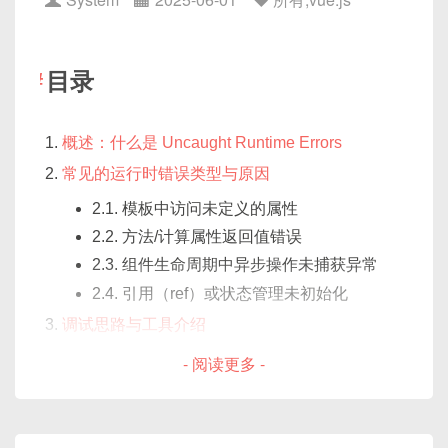
二、基本原理概览
目录
<el-table>
提供了几个与样式相关的函数钩子
属性：
概述：什么是 Uncaught Runtime Errors
属性名
作用
返回类型
常见的运行时错误类型与原因
cell-style
控制单元格样
对象或函数返
2.1. 模板中访问未定义的属性
式
回对象
2.2. 方法/计算属性返回值错误
header-cell-
控制表头单元
对象或函数返
2.3. 组件生命周期中异步操作未捕获异常
style
格样式
回对象
2.4. 引用（ref）或状态管理未初始化
row-style
控制整行样式
对象或函数返
调试思路与工具介绍
回对象
3.1. 浏览器控制台与 Source Map
- 阅读更多 -
header-row-
控制表头整行
对象或函数返
3.2. Vue DevTools 的使用
style
样式
回对象
解决方案一：检查并修复模板语法错误
cell-class-
控制单元格
函数返回字符