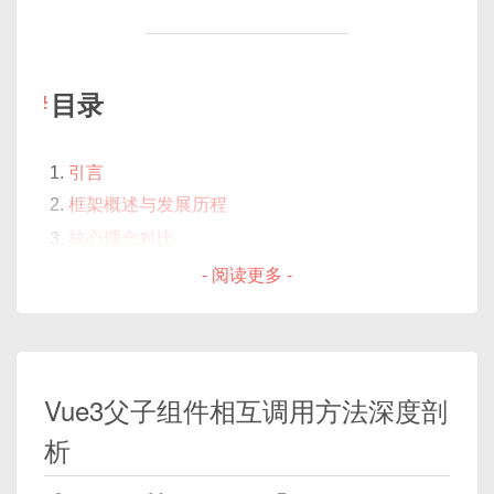
总结
测试带有事件和回调的组件
      return { backgroundColor: '
用户体验：一旦出现未捕获错误，组件渲染或交
    }

6.1 创建带事件的组件
Counter.vue
互会中断，UI 显示可能崩塌。
  }

6.2 编写测试：触发点击、监听自定义事件
业务稳定：错误没被记录，会导致难以排查线上
目录
  return {}

问题。
测试异步行为与 API 请求
}

可维护性：及时捕获并处理异常，有助于快速定
前言
</script>
7.1 创建异步组件
FetchData.vue
位 BUG。
引言
7.2 使用
jest.mock
模拟 API
框架概述与发展历程
🟢
运行效果：
7.3 编写测试：等待异步更新并断言
在 Vue3 中，Pinia 已经正式取代了 Vuex，成为官方
核心理念对比
推荐的状态管理工具。Pinia 以“轻量、直观、类型安
测试带有依赖注入与 Pinia 的组件
当成绩 ≥ 90 时，单元格变绿色；
- 阅读更多 -
全”为目标，通过 Composition API 的方式定义和使
3.1 响应式 vs. 虚拟 DOM
8.1 配置 Pinia 测试环境
当成绩 < 60 时，单元格变红；
用 Store，不仅上手更快，还能借助 TypeScript 获得
3.2 模板语法 vs. JSX
2. 常见的运行时错误类型与原因
8.2 测试依赖注入（
provide
/
良好体验。本文将从
安装与配置
入手，结合
代码示例
其他情况保持默认。
组件开发与语法特性
inject
）
与
图解
，深入讲解 Pinia 各项核心功能，帮助你在实
4.1 Vue 单文件组件（SFC）
下面列举几种典型场景，并配以示例说明其成因。
高级技巧与最佳实践
际项目中快速掌握状态管理全流程。
Vue3父子组件相互调用方法深度剖
4.2 React 函数组件 + Hooks
9.1 使用
beforeEach
和
afterEach
2.1. 模板中访问未定义的属性
析‌
数据驱动与状态管理
重置状态
四、cell-style 的函数参数详解
9.2 测试组件生命周期钩子
5.1 Vue 的响应式系统