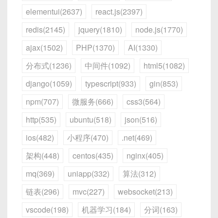
模块编译结果、依赖关系等缓存在磁盘，下
setApplicationDestinationPrefixes("/a
<script setup>

  |<----------------------------------
data
(
)
{
地区为 “华南” → 黄色高亮。
节流用来
“限制”
高频触发使得函数
匀速执行
。
elementui(2637)
react.js(2397)
读取 Store 中的响应式值；
次编译时直接读取缓存；
pp")
：前端发送到
/app/...
的消息将被标
---|

import { ref } from 'vue';

return
{
<style scoped>

典型：滚动监听时，若用户持续滚动，确保回调
点击按钮时，调用
increment()
或
记为需路由到
@MessageMapping
处理。
  |                                      
import ChildComposition from './Ch
redis(2145)
jquery(1810)
node.js(1770)
    user
:
{
依赖包分离
实现代码：
.hello {

每 100ms 只执行一次。
组件开发与语法特性
incrementBy(5)
修改状态，UI 自动更新。
|

      name
:
''
,
enableSimpleBroker("/topic")
：启用基
  text-align: center;

ajax(1502)
PHP(1370)
AI(1330)
借助
DLLPlugin
或
SplitChunksPlugin
，将
  |<========== WebSocket 双向数据 ======
const childComp = ref(null);

      age
:
null
,
于内存的消息代理，向所有订阅了
}

不常改动的第三方库预先打包，避免每次编
5.3 响应式更新示例
流程图示
（固定步伐执行）：
====>|

<template>

分布式(1236)
中间件(1092)
html5(1082)
// ……
/topic/...
的客户端广播消息。
4.1 Vue 单文件组件（SFC）
</style>
译都重新处理；
  |                                      
function callChildIncrement() {

  <el-table :data="sales" :cell-st
}
django(1059)
typescript(933)
gin(853)
|
当另一个组件也引用同一 Store：
Source Map 与 Devtool 调优
  childComp.value.increment();

|---100ms---|---100ms---|---100ms---|

    <el-table-column prop="name" l
}
结构
：
<template>
、
<script>
、
title
带有默认值
触发频率：|a|a|a|a|a|a|a|a|a|a|...

}

    <el-table-column prop="region"
}
npm(707)
微服务(666)
css3(564)
在开发环境使用更快的
cheap-module-
<style>
三合一，官方推荐。
执行时刻：|  fn  |  fn  |  fn  |  fn  |
msg
是必填的 props
    <el-table-column prop="sales"
客户端发起一个 HTTP 请求，头部包含
eval-source-map
；生产环境使用
<!-- src/components/CounterLogger.v
http(535)
ubuntu(518)
json(516)
示例
：
function callChildReset() {

    <el-table-column prop="rate" 
Upgrade: websocket
，请求将协议升级为
3.2 STOMP 端点与消息处理
模板中增加空值判断
：使用可选链（Vue 3+）或
hidden-source-map
或关闭；
<template>

4.2 编写测试文件
  childComp.value.reset(200);

  </el-table>

WebSocket。
ios(482)
小程序(470)
.net(469)
每隔 100ms，触发一次执行。若在这段时间内多
三元运算简化判断：
HelloWorld.spec.js
  <div>最新 count：{{ count }}</div>
}

<template>

</template>

次触发，均被忽略。
服务器返回
101 Switching Protocols
，确
下文将
代码示例
与
图解
结合，逐一落地这些优化方
</template>

架构(448)
centos(435)
nginx(405)
</script>
  <div class="counter">

// src/main/java/com/example/contr
认切换。
案。
<!-- Vue 3 可选链写法 -->

在
tests/HelloWorld.spec.js
或者
    <p>Count: {{ count }}</p>

<script setup>

mq(369)
uniapp(332)
算法(312)
package
com
.
example
.
controller
;
从此，客户端与服务器通过同一个连接可以随时
<div>{{ user?.name }}</div>

<script setup>

src/components/__tests__/HelloWorld.spe
    <button @click="increment">+
import { ref } from 'vue'

互发消息，无需每次都重新建立 TCP 连接。
import { watch } from 'vue';

说明：
链表(296)
mvc(227)
websocket(213)
c.js
：
  </div>

import
com
.
example
.
model
.
ChatMessa
<!-- 或三元运算 -->

import { useCounterStore } from '@
</template>

const sales = ref([

import
org
.
springframework
.
messagi
vscode(198)
机器学习(184)
分词(163)
2.2 与 HTTP 长轮询对比
手写实现：Vanilla JS 版本
<div>{{ user && user.name ? use
defineExpose({ ... })
：将需要
  { name: '张三', region: '华东', sal