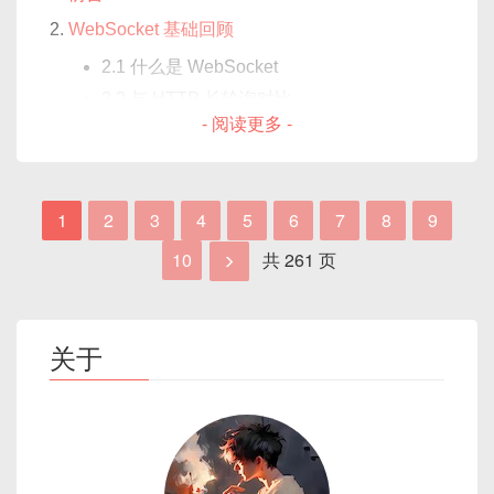
  client
.
subscribe
(
'/topic/chat'
,
性
│         开发者编写或修改 Vue 组件            
})
：第一个参数为 Store 唯一
    return { count: 0 };

    console
.
log
(
'收到消息：'
,
 messag
undefined
。
6.2
debounceTime
用法示例
WebSocket 基础回顾
│

更
仅追踪被引用的数据
每次状态更新会重新执
造成开发体验下降、部署发布周期变长。本文将从
id（
counter
），第二个参数是一个“setup 函
  },

}
)
;
6.3
throttleTime
用法示例
│  例如： HelloWorld.vue                      
3️⃣ 根据业务状态动态样式
新
属性，精确触发更新
行 render 并 Diff 匹配
2.1 什么是 WebSocket
Webpack 低版本
的特性和限制出发，结合多种
优
  methods: {

数”，返回需要暴露的状态、计算属性和方法。
  client
.
send
(
'/app/chat'
,
{
}
,
JSO
│

6.4 对比与转换：
debounce
vs
粒
差异
化方案
，通过
示例代码
、
图解流程
，帮助你快速提升
2.2 与 HTTP 长轮询对比
    increment() {

}
)
;
状态
count
：使用
ref
定义，组件读取时
└─────────────────────────────────────
度
auditTime
vs
sampleTime
假设我们有订单状态表：
- 阅读更多 -
Vue 老项目的启动和打包速度。
      this.count++;

高效使用的必要性
可直接响应。
────────┘

vueuse/core 中的 useDebounce 与 useThrottle
    },

学
需要理解依赖收集与
需理解 JSX 与虚拟
                ↓

3. 调试思路与工具介绍
计算属性
doubleCount
：使用
3.1 常见问题与挑战
    reset(val) {

习
Proxy 原理
DOM 及生命周期
┌─────────────────────────────────────
7.1 vueuse 安装与引入
computed
，自动根据
count
更新。
<el-table :data="orders" :cell-sty
3.2 心跳、重连、订阅管理
      this.count = val;

成
────────┐

1
2
3
4
5
6
7
8
9
  <el-table-column prop="orderId"
7.2
useDebounce
示例
方法
increment
、
incrementBy
：对状态
    }

本
Vue 项目初始化与依赖准备
在解决 Uncaught runtime errors 之前，需要先掌握
│      编写对应单元测试文件 HelloWorld.spe
  <el-table-column prop="status" l
进行更改。
7.3
useThrottle
示例
10
共 261 页
痛点与现状分析
  }

c.js │

一些基本的调试手段。
2.2 项目环境与依赖安装
性
Vue3 Proxy 性能优
React 需注意避免不必
</el-table>
4.1 创建 Vue 3 + Vite 项目
7.4 与 Vue 响应式配合实战
};

│  使用 Vue Test Utils mount/shallowMou
能
异；Vue2 需谨防深
要的
render
调用
4.3 ASCII 图解：响应式状态流动
4.2 安装 Pinia（或 Vuex，可选）
3.1. 浏览器控制台与 Source Map
</script>
nt     │

性能对比与最佳实践
层监听
2.2.1 后端（Spring Boot）
2.1 Vue 老项目常见痛点
└─────────────────────────────────────
WebSocket 服务封装：
关于
const
orderCellStyle
=
(
{
 row
,
 col
8.1 原生 vs Lodash vs RxJS vs vueuse
────────┘

JDK 8+
websocketService.js
┌───────────────────────────┐

控制台（Console）
：出现运行时错误时，浏览
if
(
column
.
property 
===
'status'
依赖包庞大，二次编译频繁
8.2 选择建议与组合使用
                ↓

│     useCounterStore()     │

<!-- ParentOptions.vue -->

Spring Boot 2.x
器会输出堆栈（Stack Trace），其中会显示出错
5.1 单例模式设计
switch
(
row
.
status
)
{
┌─────────────────────────────────────
│ ┌────────┐  ┌───────────┐ │

<template>

图解与数据流示意
项目依赖多，
node_modules
体积大；
文件、行号以及调用栈信息。
添加依赖：
case
'已支付'
:
5.2 连接、断开、重连与心跳
────────┐

│ │ count  │→ │ increment │ │

  <div>

修改源码触发热更新，需要对大量文件做关
Source Map
：在开发环境下，一般会启用
return
{
 color
:
'#67c23a'
,
9.1 防抖流程图解
│          运行 Jest 测试命令 npm run te
3.2 模板语法 vs. JSX
5.3 事件订阅与广播机制
│ │  ref   │  └───────────┘ │

    <ChildOptions ref="childComp" /
联编译。
Source Map，将编译后的代码映射回源代码。打
case
'未支付'
:
<
dependency
>
st     │

9.2 节流流程图解