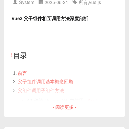
System
2025-05-31
所有
,
vue.js
<template>

9.3 测试路由组件（
vue-router
）
5.2 React 的状态与 Hooks
Pinia 简介
  <div>{{ user.name }}</div> <!
Element Plus 源码中，
cell-style
的回调参数
总结
5.3 对比分析：易用性与灵活性
</template>

Vue3 父子组件相互调用方法深度剖析
如下：
生命周期与副作用处理
什么是 Pinia
：Pinia 是 Vue3 的状态管理库，类
<script>

6.1 Vue 生命周期钩子
似于 Vuex，但接口更简洁，使用 Composition
export default {

{

API 定义 Store，无需繁重的模块结构。
6.2 React useEffect 及其他 Hook
  data() {

  row,          // 当前行数据

前言
6.3 图解生命周期调用顺序
核心特点
：
    return {

  column,       // 当前列信息（含 pro
目录
模板与渲染流程
      // user: { name: 'Alice' }
  rowIndex,     // 当前行索引

基于 Composition API
：使用
    }

  columnIndex   // 当前列索引

defineStore
定义，返回函数式 API，易
在前端开发中，组件化带来了更高的可维护性，而
单
7.1 Vue 模板编译与虚拟 DOM 更新
  }

}
前言
于逻辑复用；
元测试
是保证组件质量的重要手段。对于 Vue3 项
7.2 React JSX 转译与 Diff 算法
}

父子组件调用基本概念回顾
目，
Jest
与
Vue Test Utils
是最常用的测试工具组
响应式状态
：Store 内部状态用
7.3 性能对比简析
</script>
合。本文将带你从零开始，逐步搭建测试环境，了解
ref
/
reactive
管理，组件通过直接引
父组件调用子组件方法
参数说明表：
路由与生态与脚手架
Jest 与 Vue Test Utils 的核心用法，并通过丰富的
代
用或解构获取响应式值；
3.1 传统 Options API 中使用
$ref
错误提示：
8.1 Vue-Router vs React-Router
码示例
与
ASCII 流程图
，手把手教你如何为 Vue3 组
轻量快速
：打包后体积小，无复杂插件系
- 阅读更多 -
参数名
类型
说明
3.2 Vue3 Composition API 中使用
ref
+
件编写测试用例，覆盖 Props、事件、异步、依赖注
8.2 CLI 工具：Vue CLI/Vite vs Create React
统；
expose
row
Object
当前行的完整数据对
入等常见场景。
App/Vite
[Vue warn]: Error in render: "TypeErro
类型安全
：与 TypeScript 一起使用时，可自
象
3.3 图解：父调子流程示意
r: Cannot read property 'name' of unde
8.3 插件与社区生态对比
动推导 state、getters、actions 的类型；