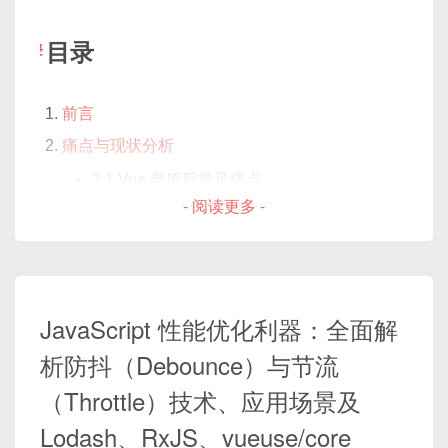
  testEnvironment
:
'jsdom'
,
首次发布：2014 年
                │

彻底搞懂 Vue3 中父子组件相互调用的各种姿势。
原因：计算属性直接对
null
或
// 文件扩展名
7.1 连接状态监控
                ▼

核心特点：轻量、易上手、渐进式框架，模板语
目录
安装完成后，即可在 Vue 应用中引入并使用。
  moduleFileExtensions
:
[
'js'
,
'js
undefined
调用字符串方法，没有做空值校
7.2 心跳与自动重连策略
     返回 style 对象 → 绑定到 <td> 的 sty
法更接近 HTML。
// 转换规则，针对 vue 单文件组件和 js
验。
le 属性
订阅管理与消息处理
版本演进：
  transform
:
{
前言
常见问题与优化建议
2.3. 组件生命周期中异步操作未捕获异常
'^.+\\.vue$'
:
'vue-jest'
,
Vue 1.x：基础响应式和指令系统
从源码角度看（简化版）：
总结
父子组件调用基本概念回顾
痛点与现状分析
'^.+\\.js$'
:
'babel-jest'
Vue 2.x（2016 年）：虚拟 DOM、组件化、
}
,
创建第一个 Store
2.1 Vue 老项目常见痛点
生态扩展（Vue Router、Vuex）
<script>

// 解析 alias，如果在 vite.conf
- 阅读更多 -
const
 style 
=
getCellStyle
(
{
2.2 Webpack 低版本编译瓶颈
组件实例与 DOM 节点区分
Vue 3.x（2020 年）：Composition API、性
export default {

  moduleNameMapper
:
{
  row
,
优化思路总览
能优化、Tree Shaking
4.1 定义 Store 文件结构
  async mounted() {

'^@/(.*)$'
:
'<rootDir>/src/$1'
在 Vue 中，一个组件的“实例”与它对应的
  column
,
    // 假设 fetchUser 是一个抛出异常
细粒度 Loader 缓存：cache-loader 与 babel-
前言
}
,
DOM 元素是分离的。要调用组件内部的方
  rowIndex
,
React
建议在
src
下新建
stores
或
store
目
    const data = await fetchUs
// 测试匹配的文件
loader 缓存
法，必须先拿到那个组件实例——在模板里
    this.userInfo = data;

录，用于集中存放所有 Store 文件。例如：
  testMatch
:
[
'**/__tests__/**/*.s
JavaScript 性能优化利器：全面解
就是用
ref="compRef"
，然后在父组件
}
)
4.1 cache-loader 原理与配置
作者：Facebook（Jordan Walke）
在现代前端开发中，借助
WebSocket
可以实现客户
  }

// 覆盖报告
脚本里通过
const comp = ref(null)
4.2 babel-loader cacheDirectory 的使用
析防抖（Debounce）与节流
端和服务器的双向实时通信，而
STOMP（Simple
首次发布：2013 年
}

  collectCoverage
:
true
,
src/

拿到。
<
td 
:
style
=
"style"
>
...
<
/
td
>
Text Oriented Messaging Protocol）
则为消息传
</script>
并行/多线程打包：thread-loader、HappyPack
  coverageDirectory
:
'coverage'
,
核心特点：以组件为中心，使用 JSX，借助虚拟
（Throttle）技术、应用场景及
├─ stores/

comp.value
指向的是组件实例，而非它
递定义了更高层次的约定，便于我们管理主题订阅、
}
;
DOM 实现高效渲染。
│  └─ counterStore.js

5.1 thread-loader 基本配置
最外层的 DOM 节点。内部定义在
Lodash、RxJS、vueuse/core
消息广播等功能。
StompJS
是一款流行的
├─ main.js

错误提示：
版本演进：