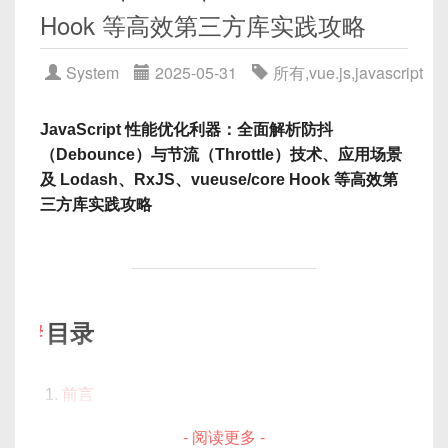
methods
（Options）或
setup
返回的
5.2 HappyPack 示例
JavaScript STOMP 客户端库，配合
SockJS
能在浏
├─ App.vue

Hook 等高效第三方库实践攻略
2.3 配置 Babel 与 Vue 支持
函数才能被调用。
5.3 线程池数量与 Node.js 可用核数策略
React 0.x/14.x：基本组件与生命周期
览器中可靠地与后端进行 WebSocket 通信。
...
Uncaught (in promise) Error: Request f
Vue2 vs Vue3 的差异
React 15.x：性能优化、Fiber 架构雏形
硬盘缓存：hard-source-webpack-plugin
System
2025-05-31
所有
,
vue.js
,
javascript
ailed with status code 500
六、进阶实战：条件样式与动态计
在项目根目录添加
babel.config.js
，使 Jest
本文将以
Vue 3
为例，演示如何利用 StompJS +
React 16.x（2017 年）：Fiber 重构、Error
4.2
defineStore
详解
在 Vue2 中，父组件用
6.1 安装与配置示例
算
能够处理现代语法：
WebSocket 实现一个最基础的实时聊天室场景，涵
Boundaries、Portals
$refs.compRef.someMethod()
调用子
6.2 与其他缓存插件的兼容性注意
原因：
await fetchUser()
抛出的错误未被
JavaScript 性能优化利器：全面解析防抖
盖后端 Spring Boot+WebSocket 配置、以及 Vue 前
组件中定义的
someMethod
; 而子组件则
React 17.x/18.x：新特性 Concurrent
在
src/stores/counterStore.js
编写第一个
try…catch
捕获，也没有在 Promise 链上加
（Debounce）与节流（Throttle）技术、应用场景
DLLPlugin 分包预构建：加速依赖模块编译
端如何封装连接服务、组件化实现消息订阅与发布。
1️⃣ 条件样式 - 多列判断
$emit('eventName', payload)
触发
Mode、Hooks（2019 年）
简单计数 Store：
// babel.config.js
.catch
，因此变成了未捕获的 Promise 异
及 Lodash、RxJS、vueuse/core Hook 等高效第
通过
代码示例
、
流程图解
与
详细说明
，帮助你快速掌
7.1 原理说明
自定义事件，父组件在模板上写
<child
module
.
exports 
=
{
常。
三方库实践攻略
握实战要点。
两者都采纳虚拟 DOM 技术，但 Vue 着重借助响应
@eventName="handleEvent"/>
监听。
7.2 配置步骤和示例
  presets
:
[
const
setCellStyle
=
(
{
 row
,
 colum
// src/stores/counterStore.js
式系统使模板与数据自动绑定；React 的 JSX 让
[
'@babel/preset-env'
,
{
 target
在 Vue3 Composition API 中，建议在子组件
7.3 每次依赖变动后的重新生成策略
2.4. 引用（
ref
）或状态管理未初始化
if
(
column
.
property 
===
'age'
&&
import
{
 defineStore 
}
from
'pinia
]
JavaScript 与模板相融合，以函数式思维构建组件。
内使用
defineExpose({ someMethod
代码分割与按需加载：SplitChunksPlugin 与异步
return
{
 color
:
'#409EFF'
,
 fon
import
{
 ref
,
 computed 
}
from
'vue
}
;
})
明确暴露给父组件；父组件依旧用
组件
}
<template>

ref
引用组件实例并调用；子组件触发事
if
(
column
.
property 
===
'score'
目录
export
const
 useCounterStore 
=
def
技术选型与环境准备
8.1 SplitChunksPlugin 配置示例
  <input ref="usernameInput" />

件时仍可用
emit('eventName',
同时确保
package.json
中的
scripts
包
return
{
 backgroundColor
:
'#fd
// 1. state：使用 ref 定义响应式变量
8.2 Vue 异步组件动态 import
  <button @click="focusInput">Focus
payload)
或直接通过
props
回调方式
含：
}
const
 count 
=
ref
(
0
)
;
核心理念对比
</template>

调用。
2.1 WebSocket 与 STOMP 简介
前言
精简 Source Map 与 Devtool 优化
}
原理与概念解析
// 2. getters：定义计算属性
9.1 devtool 选项对比
- 阅读更多 -
{
<script>

WebSocket
：在单个 TCP 连接上实现双向通信