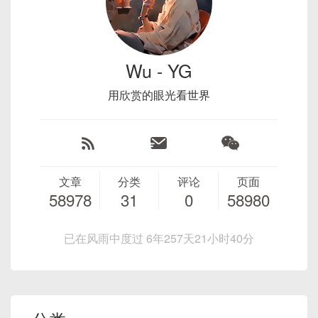
│ └────────┘   ┌──────────┐ │

    <button @click="callChildIncr
Vue 组件实战示例：简易实时聊天室
开 Chrome DevTools → “Sources” 面板，能定位
return
{
 color
:
'#e6a23c'
├─────────────────────────────────────
Loader 链过长，重复计算
<
groupId
>
org.springframework.b
│               │ double  │ │

常见误区与调试技巧
Vue 模板
：
    <button @click="callChildRese
case
'已取消'
:
到
.vue
源文件的具体错误行。
6.1 目录结构与组件划分
────────┤

<
artifactId
>
spring-boot-starte
│               │ Count   │ │

  </div>

总结
大量
.vue
文件需要同时走
vue-
基于 HTML 语法，通过指令（
v-if
,
v-
return
{
 color
:
'#909399'
,
│    Jest 根据 jest.config.js 加载测试文
</
dependency
>
│               └──────────┘ │

6.2 ChatManager 组件：管理连接与会话
</template>

loader
、
babel-loader
、
eslint-
for
,
v-bind:
等）绑定动态行为，结构
}
件    │

Wu - YG
└───────────────────────────┘

6.3 MessageList 组件：显示消息列表
图示：浏览器 Console 查看错误堆栈（示
loader
、
sass-loader
等；
清晰。
│    将 .vue 文件由 vue-jest 转译为 JS 模
}
<script>

6.4 MessageInput 组件：输入并发送消息
意图）
用欣赏的眼光看世界
低版本 Webpack 对 Loader 并发处理不够智
块    │

}
2.2.2 前端（Vue 3）
组件 ←─── 读取 count / doubleCount ───→ 
示例：
import ChildOptions from './ChildO
6.5 数据流动图解
能，同文件每次都重新解析。
│    Babel 将 ES6/ESNext 语法转换为 Comm
自动更新

export default {

前言
onJS   │

组件 ── 调用 increment() ──▶ count.value
多组件/模块共享同一个 WebSocket 连接
第三方库编译
+-----------------------------
# 1. 初始化 Vue 3 项目（使用 Vite 或 V
<template>

  components: { ChildOptions },

└─────────────────────────────────────
++
--------------+

npm
  <div>

7.1 在 Pinia 中维护状态
  methods: {

某些库（如 ES6+ 语法、未编译的 UI 组件）
────────┘

| Console                                   
cd
    <p>{{ message }}</p>

在开发表现要求较高的 Web 应用时，我们经常会遇
    callChildIncrement() {

需要纳入
babel-loader
，增加编译时
7.2 通过
provide/inject
或全局属性共
                ↓

文章
分类
评论
页面
|

组件
挂载
时，调用
useCounterStore()
拿到
npm
install
    <button @click="sayHello
      this.$refs.childComp.incremen
到
频繁触发事件
导致性能问题的情况，比如用户持
┌─────────────────────────────────────
58978
31
0
58980
间。
享实例
七、与 cell-class-name 的区别与
|------------------------------
同一个 Store 实例，读取
count
或
  </div>

    },

续滚动触发
scroll
、持续输入触发
input
、
────────┐

缺少缓存与多线程支持
心跳检测与自动重连实现
配合
# 2. 安装 StompJS 与 SockJS 依赖
-------------|

doubleCount
时会自动收集依赖；
</template>

    callChildReset() {

│    测试用例执行：                          
窗口大小实时变动触发
resize
等。此时，若在
已在风雨中度过 6年257天21小时40分
npm
install
 stompjs sockjs-client 
| Uncaught TypeError: Cannot re
Webpack 3/4 默认只有内存缓存，重启进程
8.1 心跳机制原理
<script>

      this.$refs.childComp.reset(10
│

当调用
increment()
修改
回调中做较重的逻辑（如重新渲染、频繁 API 调
ad property  |

export default {

后需要重编译；
│    1. mount 组件，得到 wrapper/vnode        
    }

count.value
，Vue 的响应式系统会通知所有
8.2 在
websocketService
中集成心跳与
用），就会造成卡顿、阻塞 UI 或请求过载。
防抖
属性
返
控制方式
使用场景
│

  data() {

  }

|     'name' of undefined                   
目录结构示例：
单进程、单线程编译瓶颈严重。
依赖该值的组件重新渲染。
重连
（Debounce）与
节流
（Throttle）技术为此提供了
回
│    2. 执行渲染，产生 DOM 片段                
    return { message: 'Hello 
};

| ← 错误类型与描述

优雅的解决方案，通过对事件回调做“延迟”“限频”处
8.3 防抖/节流发送心跳
Source Map 选项未优化
类
│

  },

</script>
|     at render (App.vue:12)                
理，确保在高频率触发时，能以可控的速率执行逻
vue-stomp-chat/
