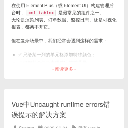
在使用 Element Plus（或 Element UI）构建管理后
台时，
<el-table>
是最常见的组件之一。
无论是渲染列表、订单数据、监控日志、还是可视化
报表，都离不开它。
但在复杂场景中，我们经常会遇到这样的需求：
✅ 只给某一列的单元格添加特殊颜色；
✅ 根据某个值动态调整字体或背景；
- 阅读更多 -
✅ 对特定条件的行或列设置警告样式；
✅ 自定义 hover 效果、边框或图标。
此时，
cell-style
函数属性就是核心入口。
它能让我们对每一个单元格实现精确的样式控制。
Vue中Uncaught runtime errors错
误提示的解决方案‌
System
2025-06-01
所有
,
vue.js