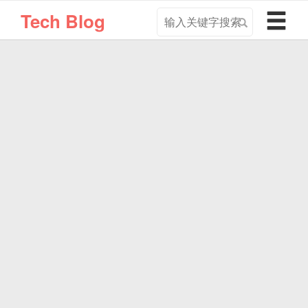
搜
导
Tech Blog
索
航
关
切
键
换
字