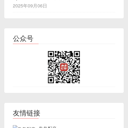
}

<template>

// src/stores/todoStore.js
{
监听。
因为
cell-style
会在每次渲染时对每个单元格
import
{
 Client 
}
from
'stompjs'
;
 * 
@param
{
Function
}
 fn - 需要节流包
2025年09月06日
  <ul>

import
{
 defineStore 
}
from
'pinia
        test
:
/\.scss$/
,
import
 SockJS 
from
'sockjs-client'
执行。
 * 
@param
{
Number
}
 wait - 最小时间间
全局单例
：整个应用只维护一个 WebSocket 实
export default Counter;
    <li v-for="(item, index) in 
import
{
 ref
,
 computed 
}
from
'vue
        use
:
[
Options API 示例
 * 
@param
{
Object
}
 options - 
{
 lea
例，消息通过发布/订阅或状态管理分发给各组
      {{ item.name }}

{
// STOMP 客户端实例
✅
优化策略
：
 * 
@return
{
Function
}
 throttled 函数
测试带有 Props 的组件
件。
    </li>

export
const
 useTodoStore 
=
define
            loader
:
'cache-loader'
let
 stompClient 
=
null
;
 */
<!-- ChildEmitOptions.vue -->

/* Counter.css */
心跳机制
：定期（如 30 秒）向服务器发送“ping”
  </ul>

公众号
const
 todos 
=
ref
(
[
]
)
;
            options
:
{
提前计算标记字段；
function
throttle
(
fn
,
 wait
,
 option
<template>

.counter
{
</template>

消息，若一定时间内未收到“pong” 或服务端响
5.1 创建带 Props 的组件
              cacheDirectory
:
 path
// 订阅回调列表：{ topic: [ callback,
let
 timer 
=
null
;
  <button @click="notifyParent"
使用缓存或 computed 属性；
text-align
:
 center
;
Greeting.vue
应，认为断线并触发重连。
function
addTodo
(
text
)
{
}
const
 subscriptions 
=
new
Map
(
)
;
let
 lastArgs
,
 lastThis
;
</template>

避免在函数内创建过多对象。
}
<script>

    todos
.
value
.
push
(
{
 id
:
 Date
.
no
}
,
自动重连
：连接断开后，间隔（如 5 秒）重试，
let
 lastInvokeTime 
=
0
;
button
{
export default {

}
'style-loader'
,
在
src/components/Greeting.vue
：
直到成功。
/**

const
{
 leading 
=
true
,
 trailing
<script>

width
:
 40px
;
  data() {

function
removeTodo
(
id
)
{
'css-loader'
,
 * 初始化并连接 STOMP

订阅管理
：对于需要向服务器“订阅频道”的场景，
export default {

height
:
 40px
;
    return {

    todos
.
value 
=
 todos
.
value
.
filt
'postcss-loader'
,
 * 
@param
{
Function
}
 onConnect -
可在封装里记录已订阅频道列表，断线重连后自
const
invoke
=
(
time
)
=>
{
  methods: {

border-radius
:
 50%
;
<template>

      // items: []  // 如果这里忘
}
'sass-loader'
 * 
@param
{
Function
}
 onError - 连
    lastInvokeTime 
=
 time
;
动恢复订阅。
    notifyParent() {

}
  <div>

    }

function
toggleTodo
(
id
)
{
2️⃣
合理使用 class 与 style 混合策略
]
,
 */
fn
.
apply
(
lastThis
,
 lastArgs
)
;
      // 子组件向父组件发送 'childClic
错误处理与退避策略
：若短时间内多次重连失
    <p v-if="name">你好，{{ name }}!
  }

const
 item 
=
 todos
.
value
.
find
(
        include
:
 path
.
resolve
(
__di
export
function
connect
(
onConnect
,
    lastThis 
=
 lastArgs 
=
null
;
      this.$emit('childClicked',
败，可采用指数退避，避免服务器或网络被压
    <p v-else>未传入姓名</p>

}

if
(
item
)
 item
.
done 
=
!
item
.
do
}
对于大数据量表格（>5000行）：
特点
：
// 如果已存在连接，直接返回
}
;
    }

垮。
友情链接
  </div>

</script>
}
]
if
(
stompClient 
&&
 stompClient
.
c
  }

Hooks
（
useState
,
useEffect
,
</template>

}
优先使用
cell-class-name
；
onConnect
(
)
;
return
function
(
...
args
)
{
};

useContext
等）让函数组件具备状态与
const
 incompleteCount 
=
computed
}
;
解决
：初始化
items: []
。
cell-style
仅用于少量动态样式。
return
;
const
 now 
=
 Date
.
now
(
)
;