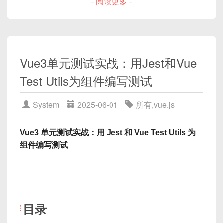
- 阅读更多 -
每次渲染表格时（初次或更新数据后）都会被触
catch
4.3 ASCII 图解：响应式状态流动
发；
7.2.
Promise.then/catch
未链式处理
每个单元格都会独立调用一次；
在组件中使用 Pinia
7.3. 示例：封装一个通用请求函数并全局捕
可根据 row/column 进行条件判断。
5.1 根应用挂载 Pinia
获
Vue3单元测试实战：用Jest和Vue
5.2 组件内调用 Store
方案五：第三方库与插件的注意事项
5.3 响应式更新示例
Test Utils为组件编写测试‌
8.1. Vue Router 异步路由钩子中的错误
Getters 与 Actions 深度解析
8.2. Vuex Action 中的错误
System
2025-06-01
所有
,
vue.js
三、最小可运行示例
6.1 Getters（计算属性）的使用场景
8.3. 图解：插件调用链条中的异常流向
6.2 Actions（方法）的使用场景
小结与最佳实践
Vue3 单元测试实战：用 Jest 和 Vue Test Utils 为
6.3 异步 Action 与 API 请求
让我们从一个最小 Vue 示例开始。
组件编写测试
模块化与多 Store 管理
示例1：基础用法
7.1 多个 Store 的组织方式
7.2 互相调用与组合 Store
1. 概述：什么是 Uncaught
<template>

插件与持久化策略
Runtime Errors
  <el-table :data="tableData" :cel
目录
8.1 Pinia 插件机制简介
    <el-table-column prop="name" l