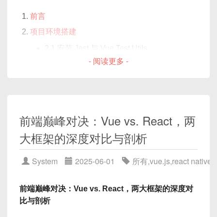
8.2 使用
pinia-plugin-
    <el-table-column prop="age" la
Uncaught runtime errors
（未捕获的运
前言
persistedstate
实现持久化
    <el-table-column prop="score" 
行时错误）指的是在页面渲染或代码执行
  </el-table>

8.3 自定义简单持久化方案示例
项目环境搭建
过程中发生的异常，且未被任何错误处理
</template>

Pinia Devtools 调试
2.1 安装 Jest 与 Vue Test Utils
逻辑捕获，最终抛到浏览器控制台并导致
- 阅读更多 -
2.2 配置
jest.config.js
9.1 安装与启用
<script setup>

页面交互中断或部分功能失效。
2.3 配置 Babel 与 Vue 支持
import { ref } from 'vue'

9.2 调试示意图
测试基本流程图解
实战示例：Todo List 应用
const tableData = ref([

在 Vue 应用中，运行时错误通常来自于：
第一个测试示例：测试简单组件
10.1 项目目录与功能描述
  { name: '张三', age: 18, score: 95
前端巅峰对决：Vue vs. React，两
模板里访问了
undefined
或
null
的
4.1 创建组件
HelloWorld.vue
  { name: '李四', age: 22, score: 65
10.2 编写
useTodoStore
属性；
大框架的深度对比与剖析‌
  { name: '王五', age: 25, score: 45
4.2 编写测试文件
HelloWorld.spec.js
10.3 组件实现：添加、删除、标记完成
生命周期钩子中执行异步操作未加错误捕
])

4.3 运行测试并断言
10.4 整体数据流动图解
获；
System
2025-06-01
所有
,
vue.js
,
react native
测试带有 Props 的组件
高级用法：组合 Store 与插件扩展
组件间传参/事件通信出错；
const setCellStyle = ({ row, column
  if (column.property === 'score') 
5.1 创建带 Props 的组件
Greeting.vue
11.1 组合式 Store：
useCounter
调用
Vue 插件或第三方库中未正确处理异常。
前端巅峰对决：Vue vs. React，两大框架的深度对
    if (row.score >= 90) {

useTodo
5.2 编写对应测试
Greeting.spec.js
比与剖析
      return { backgroundColor: '#
为什么要关注运行时错误？
11.2 自定义插件示例：日志打印插件
5.3 覆盖默认值、传入不同值的场景
    } else if (row.score < 60) {
