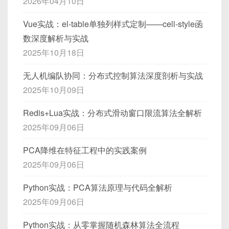
2026年04月10日
:requiredProps="{ title: 'Hello' }"
components）。
parentRef.childComp.increment()

}
/>
。
重复连接
：若多个组件各自创建 WebSocket，会
示例
：
// 计算属性：未完成条目
window
.
addEventListener
(
'resize'
,
 
npm
 run 
test
npm
install
 stompjs sockjs-client 
   ↓

Vue实战：el-table单独列样式定制——cell-style函
}
const
setCellStyle
=
(
{
 row
,
 colum
造成端口被占用、服务器负载过高，且消息处理
非必填并设置默认值
：
const
 incompleteCount 
=
computed
Child.increment() → count.value++

]
,
数深度解析与实战
if
(
column
.
property 
===
'score'
分散。
    todos
.
value
.
filter
(
(
t
)
=>
!
t
.
d
// Counter.jsx

   ↓

timer
：保留上一次定时器引用，若再次触发
若一切正常，将看到类似：
        include
:
 path
.
resolve
(
__di
stompjs
包含
Stomp
客户端核心；
sockjs-
2025年10月18日
return
{
)
;
意外断开
：网络波动、服务器重启会导致连接断
import React, { useState } from 
Child 重新渲染
props
:
{
则清除。
}
,
client
用于兼容不同浏览器。
      backgroundColor
:
'var(--dang
import './Counter.css'; // 外部样
开，需要
自动重连
。
  requiredProps
:
{
{
immediate
（可选）：若为
true
，则在第
无人机编队协同：分布式控制算法深度剖析与实战
 PASS  src/components/HelloWorld.spec.
      color
:
'var(--danger-color)'
return
{
 todos
,
 incompleteCount 
    type
:
 Object
,
心跳检测
：服务器通常需要客户端周期性发送“心
        test
:
/\.vue$/
,
一次触发时立即调用一次，然后在等待期间不再
js

2025年10月09日
}
}
)
;
function Counter() {

default
:
(
)
=>
(
{
 title
:
'默
跳”消息以断定客户端是否在线，客户端也要监测
        use
:
[
  HelloWorld.vue

触发；等待期结束后再次触发时会重复上述流
}
  const [count, setCount] = useS
}
{
服务器响应。
    ✓ 渲染默认 title 和传入 msg (20 ms)

Redis+Lua实战：分布式滑动窗口限流算法全解析
程。
}
  function increment() {

}
组件中直接读取
incompleteCount
即可，且
    ✓ 渲染自定义 title (5 ms)

            loader
:
'cache-loader'
消息订阅管理
：某些频道消息只需订阅一次，避
子组件调用父组件方法
2025年09月06日
4.2 封装 WebSocket 服务
    setCount(prev => prev + 1);

当
todos
更新时会自动重新计算。
            options
:
{
（
stompService.js
）
免重复订阅导致“重复消息”
  }

Test Suites: 1 passed, 1 total

              cacheDirectory
:
 path
PCA降维在特征工程中的实践案例
资源清理
：组件卸载时，需解绑事件、关闭连
4.2. 在
v-for
、
v-if
等指令中的注
6.2 Actions（方法）的使用场景
  return (

4.1 通过
$emit
触发自定义事件
Tests:       2 passed, 2 total

}
意点
2025年09月06日
在
src/services/stompService.js
中统一管
接，防止内存泄漏和无效消息监听。
    <div className="counter">

Snapshots:   0 total
}
,
3.2 手写节流函数
理 STOMP 连接、订阅、发送、断开等逻辑：
      <p>Count: {count}</p>

用途
：封装修改 state 或执行异步逻辑的函数。
这是最常见的方式，无论 Options API 还是
'vue-loader'
Python实战：PCA算法原理与代码全解析
3.2 心跳、重连、订阅管理
十、性能优化与注意事项
v-for
迭代时，若数组为
undefined
，也
      <button onClick={increment
]
,
Composition API，都遵循同样的思路。子组件通过
同步 Action 示例
：添加/删除待办项
至此，你已成功编写并运行了第一个 Vue3 单元测
2025年09月06日
会报错。
    </div>

        include
:
 path
.
resolve
(
__di
emit('eventName', payload)
向上触发事
// src/services/stompService.js
试。
/**

为了满足以上需求，我们需要将 WebSocket 的逻辑
  );

}
,
件，父组件在模板里以
@eventName="handler"
1️⃣
尽量避免复杂计算
Python实战：从零掌握随机森林算法全流程
 * throttle(fn, wait, options = 
{
 
进行集中封装，做到：