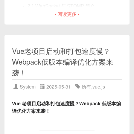
    return {

引言
npm
install
为 Jest 可执行的模块
五、图解执行流程
2.1 WebSocket 与 STOMP 简介
      text: null, // 但在计算属性中直
babel-jest
,
@babel/core
,
- 阅读更多 -
    }

2.2 项目环境与依赖安装
此时项目目录类似：
@babel/preset-env
：用于支持 ES 模块与
在现代前端生态中，
Vue
与
React
以其高性能、易
  },

前言
后端示例（Spring Boot + WebSocket）
以下是
el-table
渲染过程中
cell-style
的
最新语法
用性和丰富生态占据了主导地位。本文将从核心理
  computed: {

调用流程：
vue3-pinia-demo/

3.1 WebSocket 配置
念、组件开发、状态管理、生命周期、模板渲染、生
    reversedText() {

如果你使用 TypeScript，则再安装：
├─ index.html

态工具、常见实践到实战示例，进行全面深度对比。
3.2 STOMP 端点与消息处理
      // 当 this.text 为 null 或 u
在 Vue3 开发中，父组件与子组件之间的双向调用几
├─ package.json

Vue老项目启动和打包速度慢？
┌──────────────────────────────┐

      return this.text.split('').r
通过
代码示例
、
图解
与
详细说明
，帮助你在“Vue vs
乎是最常见的需求之一：
父组件需要主动调用子组件
前端集成 StompJS
├─ src/

│         渲染 el-table        │

    }

React”之争中做出更明智的选择。
的内置方法或更新子组件状态
；同时，
子组件也常常
Webpack低版本编译优化方案来
npm
install
 --save-dev ts-jest @ty
│  ├─ main.js

└───────────────┬──────────────┘

4.1 安装
stompjs
与
sockjs-client
  }

需要告诉父组件“我这边发生了一件事”
，触发父组件
│  ├─ App.vue

                │

袭！‌
4.2 封装 WebSocket 服务
}

做出反应。Vue2 时期我们主要靠
$ref
、
│  └─ assets/

                ▼

2.2 配置
jest.config.js
（
stompService.js
）
</script>
$emit
和
props
来完成这类交互，而 Vue3 推
└─ vite.config.js
      每列渲染 el-table-column

System
2025-05-31
所有
,
vue.js
Vue 组件实战：消息发布与订阅
出了 Composition API、
defineExpose
、
                │

在项目根目录创建
jest.config.js
：
框架概述与发展历程
错误提示：
setup
中可注入
emit
等机制，使得父子之间
                ▼

3.2 安装 Pinia
5.1 ChatRoom.vue：聊天室主组件
的方法调用更灵活、更类型安全。
Vue 老项目启动和打包速度慢？Webpack 低版本编
    渲染每个单元格 <td> 内容

5.2 MessageList.vue：消息列表展示组件
                │

译优化方案来袭！
Uncaught TypeError: Cannot read proper
Vue
在项目根目录运行：
// jest.config.js
5.3 MessageInput.vue：消息发送组件
                ▼

本文将从底层原理和多种实战场景出发，
深度剖析父
ty 'split' of null

module
.
exports 
=
{
数据流示意图解
 调用 cell-style({ row, column, rowInde
组件调用子组件方法、子组件调用父组件方法
的所
    at Proxy.reversedText (App.vue:11)
// 表示运行环境为 jsdom（用于模拟浏览
作者：尤雨溪（Evan You）
x, columnIndex })

有常见套路，并配上
代码示例
与
ASCII 图解
，帮助你
连接管理与断线重连
npm
install
 pinia