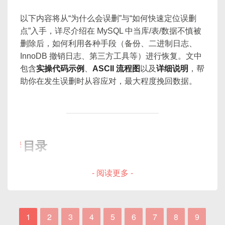
        jedis 
=
new
Jedis
(
REDIS_HO
会生成大量 Undo Log，回滚时代价更高。
STORAGE ENGINE=InnoDB
或
MyISAM
Event 的基本语法与分类
                     v

  title   
VARCHAR
(
200
)
,
|   mytable 表                      |

始终在 UPDATE/DELETE 中加 WHERE 过滤
，
        conn 
=
DriverManager
.
getCo
指定；
      +-----------------------------+

以下内容将从“为什么会误删”与“如何快速定位误删
  content 
TEXT
,
|  ┌────────────┐                   |

创建一次性 Event（ONETIME）
并在执行前先
SELECT
确认受影响行数是否符
DML（Data Manipulation Language）
}
如果 DML 性能不佳，可能导致业务“写不动”，后台
      |  Snowflake ID 生成器 (本地) |

InnoDB
：事务型引擎，支持行锁、崩溃恢
点”入手，详尽介绍在 MySQL 中当库/表/数据不慎被
|  │ 意向锁层   │    ← 在此层检查    |

  FULLTEXT 
INDEX
 idx_ft_content 
(
c
合预期：
创建周期性 Event（RECURRING）
队列堆积、延迟攀升，进而影响用户体验和系统稳定
      +-----------------------------+

用于
修改
数据库中已有的数据，包括：
复、外键；
删除后，如何利用各种手段（备份、二进制日志、
|  └────────────┘                   |

)
ENGINE
=
InnoDB
;
/**

常用选项详解
性。
                     |

INSERT
、
UPDATE
、
DELETE
、
|  ┌────────────┐                   |

InnoDB 撤销日志、第三方工具等）进行恢复。文中
MyISAM
：非事务型，使用表级锁，适合读
     * 读取操作：先查缓存，未命中则查库并
-- 一步验证：先查询
                     v

Event 的管理与监控
|  │ 行锁层     │    ← 真正加锁层    |

REPLACE
、
TRUNCATE
等。
SELECT
 id
,
MATCH
(
content
)
 AGAINST
(
包含
实操代码示例
、
ASCII 流程图
以及
详细说明
，帮
密集型；
     */
        +-------------------------+

SELECT
*
FROM
 users 
WHERE
 user_i
|  └────────────┘                   |

FROM
主要关注“如何将数据写入/修改/删除”，是业
助你在发生误删时从容应对，最大程度挽回数据。
查看已有 Event
Memory
：将数据保存在内存，仅适合缓存
public
String
getUserById
(
Stri
        |  Sharding JDBC / MyCat  |

+-----------------------------------+
WHERE
MATCH
(
content
)
 AGAINST
(
'数据
务写操作的核心。
或临时表；
String
 cacheKey 
=
"user:"
        +-------------------------+

修改 Event
-- 再更新
            |        |       |

// 1. 先查询 Redis 缓存
DQL（Data Query Language）
UPDATE
启用/禁用 Event
2. 表结构与存储引擎选择
当事务 A 在
mytable
某行上加 X 锁时，会先
            v        v       v

String
 userJson 
=
 jedis
.
ge
本篇重点围绕 InnoDB 引擎的存储原理，以及上层查
SET
 email 
=
'new_email@example.c
2.4 空间索引（Spatial）
删除 Event
用于
查询
数据库中的数据，最常用的语句是
在**意向排他锁层（IX）**标记；
         DB0.User DB1.User DB2.User
if
(
userJson 
!=
null
)
{
询与优化逻辑展开。
WHERE
 user_id 
=
5
;
SELECT
。
实战示例与应用场景
目录
2.1 合适的数据类型与列设计
return
 userJson
;
// 
若事务 B 想对整表加共享锁（S），在意向锁层
用于
几何类型
（如
GEOMETRY
、
POINT
、
主要关注“如何高效地从数据库中获取数据”，
}
发现已有 IX，就会阻塞；
示例：定期清理过期数据
流程：
开启 MySQL 安全模式
（在客户端或会话级别）
LINESTRING
、
POLYGON
）的索引；
是业务读操作的核心。
// 2. 缓存未命中，查询 MySQL
使用“最窄”字段类型
- 阅读更多 -
示例：每日汇总统计并写入日志表
阻止无 WHERE 的 DML 操作：
在 MySQL 5.7+ 中 InnoDB 已支持空间索引；
误删常见场景与基础概念
String
 sql 
=
"SELECT id, n
意向锁对开发者透明，但了解其作用能帮助你理解为
应用启动本地 Snowflake 生成器（分配
示例：月末自动生成对账报表
如无符号（
UNSIGNED
）的整型用于 ID、
适合地理信息系统（GIS）场景下的面积、距
维度
DML 操作
DQL 操作
try
(
PreparedStatement
 ps 
常见误删场景
什么某些操作会在表级阻塞。
2. 存储引擎架构：以 InnoDB 为
datacenterId 和 workerId）
计数等。避免用过大的
BIGINT
（8 字
SET
 sql_safe_updates 
=
1
;
Event 执行流程与锁机制
离、包含、交叠等查询。
            ps
.
setString
(
1
,
 userId
数据恢复的基本原理
例
主要目
写入、更新、删除数
读取、筛选、聚合
插入数据时生成全局唯一 ID
节）代替
INT
（4 字节），除非确实会超
-- 此时，若不带 WHERE 或 LIMIT 的 U
1
2
3
4
5
6
7
8
9
ResultSet
 rs 
=
 ps
.
exec
Event 调度与执行架构（ASCII 图解）
的
据
数据
恢复前的准备与思考