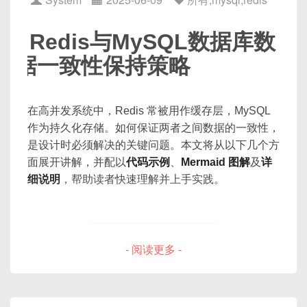
解决方案之一就是使用
Snowflake 雪花算法
生成全
局唯一 ID。
Redis与MySQL数据库数
据一致性保持策略
在高并发系统中，Redis 常被用作缓存层，MySQL
2. 分库分表的主键重复问题
作为持久化存储。如何保证两者之间数据的一致性，
是设计时必须解决的关键问题。本文将从以下几个方
面展开讲解，并配以
代码示例
、
Mermaid 图解
及
详
假设我们将用户表
user
分成 4 张表：
细说明
，帮助读者快速理解并上手实践。
user_0, user_1, user_2, user_3
每张表用 MySQL 自增主键：
- 阅读更多 -
1. 引言
CREATE
TABLE
 user_0 
(
    id 
BIGINT
AUTO_INCREMENT
PRIMA