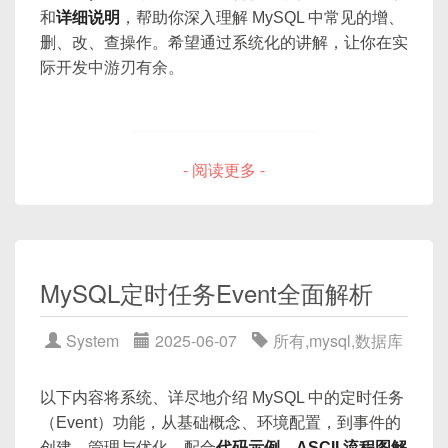
|  |

    subgraph 写请求（延迟双删）

// 毫秒内序列用尽，等
和
详细说明
，帮助你深入理解 MySQL 中常见的增、
LOAD DATA INFILE 高速导入
这些
实战案例
，帮助你在编写或维护 SQL 时“心中有
记录锁（Record Lock）
|  +----------------------------------
        A2[应用] -->|DEL K| B2[Redis
2.1 B+Tree 索引
                timestamp 
=
tilNex
删、改、查操作。希望通过系统化的讲解，让你在实
数”，及时发现并改正问题。
分批 UPDATE/DELETE
--------------------+  |

锁定具体的索引记录，仅阻塞对该行的并发
        B2 -->|执行| C2[MySQL: UPDAT
}
际开发中游刃有余。
使用临时表或表交换技巧
|  +----------------------------------
写操作；
        C2 --> D2[等待 ∆t (如 50ms)]
}
else
{
默认索引类型
：InnoDB 和 MyISAM 在大多数场
--------------------+  |

架构与分区：减小单表负担
        D2 --> E2[Redis: DEL K]

            sequence 
=
0L
;
间隙锁（Gap Lock）
合下都会使用 B+Tree（即 B+ 树）结构；
|  |                    Executor                          
    end
}
水平分表（Sharding）与分库
适用场景
：大多数 DML/DQL 操作，如等值查询
|  |

锁定索引记录之间的间隙，用于防止插入幻
- 阅读更多 -
2. DML 常见错误及解决方法
表分区（Partitioning）
|  +----------------------------------
（
=
、
IN
）、范围查询（
<
、
>
、
读；
        lastTimestamp 
=
 timestamp
;
目录
--------------------+  |

BETWEEN
）、前缀模糊（
LIKE 'abc%'
）
配置优化：InnoDB 参数与硬件配置
临键锁（Next-Key Lock）
+-------------------------------------
等；
2.1 忘记 WHERE 导致全表更新/删除
return
(
(
timestamp 
-
 twepo
InnoDB Buffer Pool 大小
图示说明
-----------------------+

组合了记录锁 + 间隙锁，锁定某条记录及其
特征
：
|
(
datacenterId 
<<
概述：DML 与 DQL 的定位与区别
|                  Storage Engine 层
Redo Log 与 Flush 策略
左侧间隙；防止幻读和范围更新冲突；
|
(
workerId 
<<
12
)
错误示例：UPDATE 忘记 WHERE
MySQL定时任务Event全面解析‌
（可插拔）               |

节点高度平衡，查找、插入、删除、更新均
DML（Data Manipulation Language）语言精髓
批量提交与日志合并
上图展示了读请求和写请求的主要流程，其中写
意向锁（Intention Lock）
|
 sequence
;
|  +-------------+   +-------------+   
为对数级别；
硬件层面：SSD、内存与 CPU
请求使用了“延迟双删”策略：先删缓存、更新数据
INSERT：插入数据
}
+------------------+  |

辅助锁，用于表层面声明
事务将要对某些行
System
2025-06-07
所有
,
mysql
,
数据库
-- 错误：原本只想更新 user_id=5 的邮
叶子节点通过指针串联，可高效做范围扫
库、最后再删一次缓存。
进阶技巧与注意事项
UPDATE：更新数据
|  |  InnoDB     |   |  MyISAM     |   
加何种锁
，避免上层锁与下层行锁冲突。
UPDATE
描。
private
long
tilNextMillis
(
lon
|  Memory / Others |  |

DELETE：删除数据
禁用不必要的触发器与外键检查
SET
 email 
=
'new_email@example.com
4.4 代码示例（Java + Jedis + JDBC）
以下内容将系统、详尽地介绍 MySQL 中的定时任务
|  +-------------+   +-------------+   
long
 timestamp 
=
System
.
cu
2.2 哈希索引
REPLACE 与 TRUNCATE：替换与清空
使用带条件的 DML 语句减少扫描
（Event）功能，从基础概念、环境配置，到事件的
+------------------+  |

while
(
timestamp 
<=
 lastTi
-- 会话 A 执行后：
事务与并发控制
避免大事务带来的副作用
以下示例代码演示如何在 Java 中使用 Jedis 操作
+-------------------------------------
创建、管理与优化，配合
代码示例
、
ASCII 流程图解