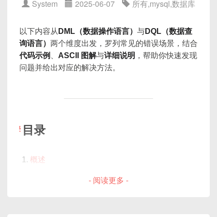
| 5bit worker | 12bit sequence
System
2025-06-07
所有
,
mysql
,
数据库
外 InnoDB 还引入
意向锁
以配合 MVCC。下面逐一
虚拟列与函数索引
下面依次展开。
查询与执行架构
介绍这些概念。
分区表与分表框架下的索引策略
例如：
SQL 到执行计划的演进
以下内容从
DML（数据操作语言）
与
DQL（数据查
全文检索优化案例
2.1 表级锁（Table-level Locks）
优化器（Optimizer）的角色
询语言）
两个维度出发，罗列常见的错误场景，结合
并发写入场景下的索引设计
0  00000000000000000000000000000000000
代码示例
、
ASCII 图解
与
详细说明
，帮助你快速发现
执行引擎（Executor）的分工
000000  

表级锁是 MyISAM 引擎的主要锁机制，也可以在
性能监控与诊断工具
问题并给出对应的解决方法。
查询缓存与缓存淘汰
4. Cache Aside 模式
   00001 00001 000000000001
InnoDB 中使用
LOCK TABLES
手动加表锁。表级
SHOW INDEX
与
SHOW ENGINE INNODB
索引原理与优化
锁分为：
STATUS
4.1 概述
B+Tree 索引结构详解
Performance Schema 索引相关指标
共享锁（S Lock）
哈希索引与全文索引
pt-index-usage
等第三方工具
核心思想
目录
覆盖索引与索引下推
锁定整张表，仅允许读操作，其他事务只能
小结
5. Java 实现 Snowflake 算法
索引选择与常见误区
业务
先操作数据库
，再删除/更新缓存。
读取，不能写入。
读取时：先查 Redis 缓存，若命中则直接返
DML & DDL 性能优化实践
排他锁（X Lock）
概述
回；若未命中，再从 MySQL 读取，并将结果
批量插入与 LOAD DATA INFILE
DML 常见错误及解决方法
锁定整张表，禁止任何其他事务的读或写操
- 阅读更多 -
回写到 Redis。
public
class
SnowflakeIdGenerator
作。
分区表与分表策略
忘记 WHERE 导致全表更新/删除
private
final
long
 workerId
;
优点
1. 为什么要关注索引？
事务隔离与长事务拆分
主键冲突（Duplicate Key）
private
final
long
 datacenterI
优缺点
简单易懂，适用广泛。
表结构设计最佳实践