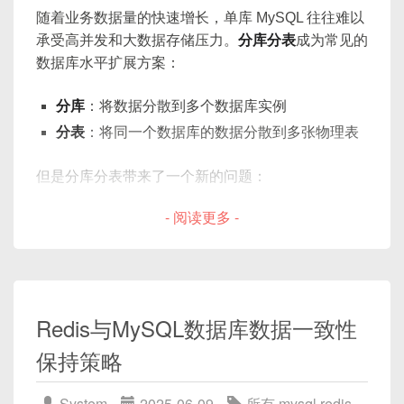
随着业务数据量的快速增长，单库 MySQL 往往难以
承受高并发和大数据存储压力。
分库分表
成为常见的
数据库水平扩展方案：
分库
：将数据分散到多个数据库实例
分表
：将同一个数据库的数据分散到多张物理表
但是分库分表带来了一个新的问题：
- 阅读更多 -
如何保证全局主键唯一性？
在单表中我们可以直接用
AUTO_INCREMENT
自增
ID 作为主键，但在分库分表场景下：
Redis与MySQL数据库数据一致性
保持策略‌
每个表自增 ID 独立，容易产生重复
分布式系统需要全局唯一的主键标识
System
2025-06-09
所有
,
mysql
,
redis