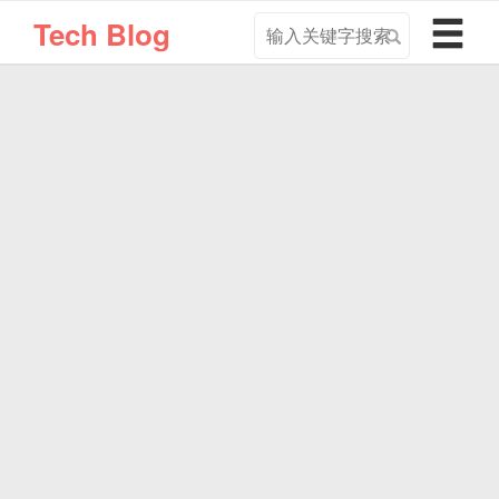
搜
导
Tech Blog
索
航
关
切
键
换
字