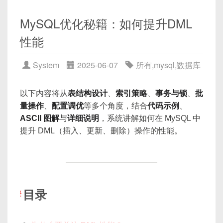
private
long
 sequence 
=
0L
;
插入数据列与列类型不匹配
读多写少场景下，能极大提升读性能。
优点
提高查询效率
：在没有索引时，MySQL 需要做全
参数调优与系统监控
事务与锁：死锁及长事务
MySQL优化秘籍：如何提升DML
// 起始时间戳
表扫描，随着数据量增长，查询延迟线性上升；
缺点
实现简单，锁粒度粗，一次锁定全表即可保
外键约束（FOREIGN KEY）错误
核心参数：Buffer Pool、Redo Log 等
private
final
long
 twepoch 
=
1
性能
减少 IO 成本
：合理利用索引能让数据库仅从磁盘
证一致性，适合小规模或低并发场景；
写操作存在短暂的不一致窗口（数据库提交
NULL 与默认值误处理
监控指标与诊断工具
或缓冲池读取少量页，而非整表逐行扫描；
到缓存删除/更新之间）。
缺点
性能调优示例
private
final
long
 workerIdBit
DQL 常见错误及解决方法
System
2025-06-07
所有
,
mysql
,
数据库
支持多种查询模式
：如范围查找、排序、分组
需要结合“延迟双删”或“分布式锁”来进一步缩
private
final
long
 datacenterI
实战案例：高并发写入场景优化
并发性能差，读写冲突严重时会导致大量等
缺少 JOIN 条件导致笛卡尔积
（
ORDER BY
、
GROUP BY
）甚至全文检
短不一致时间。
private
final
long
 sequenceBit
待或阻塞；
小结
索，都依赖索引；
索引失效：在索引列上使用函数
以下内容将从
表结构设计
、
索引策略
、
事务与锁
、
批
4.2 延迟双删防止并发写导致脏数据
并发场景下缓解锁竞争
：行级索引配合 InnoDB
GROUP BY 使用不当导致非预期结果
量操作
、
配置调优
等多个角度，结合
代码示例
、
private
final
long
 maxWorkerId
示例：表级锁使用
的 MVCC，可以让大部分
SELECT
操作无需加
ASCII 图解
与
详细说明
，系统讲解如何在 MySQL 中
LIMIT 与 ORDER BY 搭配错误
private
final
long
 maxDatacent
锁，提升并发性能。
当并发写操作发生时，单纯的“先删除缓存，再写数
提升 DML（插入、更新、删除）操作的性能。
private
final
long
 sequenceMas
子查询返回多行导致错误
-- 会话 A：
据库”并不能完全消除脏数据。常见的
延迟双删
策略
数据类型不匹配导致无法查询
LOCK
TABLES
 mytable 
WRITE
;
1. MySQL 架构概览
示例对比
：
private
long
 lastTimestamp 
=
-
如下：
小结
-- 此时其他会话无法读写 mytable
public
SnowflakeIdGenerator
(
lo
线程 A / B 都准备更新 key=K：
MySQL 的整体架构大致包括三层：
-- 执行写操作
-- 创建示例表，1亿行用户
if
(
workerId 
>
 maxWorkerId
目录
先删除缓存：
DEL K
UPDATE
 mytable 
SET
 col 
=
1
WHERE
 i
CREATE
TABLE
 users 
(
throw
new
IllegalArgum
+-------------------------------------
更新数据库
  user_id   
INT
AUTO_INCREMENT
PRI
}
-- 释放锁
-----------------------+
