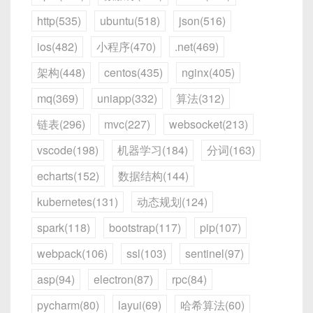
读写均在缓存层完成，读速度非常快。
从备份恢复
┐

-- 错误：
槽数组（Slot Array）
：每条记录在页中的偏
                ┌───────────┴─────────
或跨服务器的联合任务。
阻止其他事务修改当前记录，也阻止插入到锁定
http(535)
ubuntu(518)
json(516)
保证了缓存与数据库数据几乎同时更新，若
│ [ 1 ] [ 2 ] [ 3 ] [ 4 ] [ 5 ] 
-- ERROR 1292 (22007): Incorrect d
移，用于快速定位和扫描；
物理备份（Physical Backup）
：直接恢复
──┐

范围内，彻底避免幻读。
INSERT
INTO
 users 
(
user_id
,
 user
Event 定义保存在
mysql.event
表中，一旦
写数据库失败（回滚），需要同步将缓存回
│  ← 顺序插入，新记录追加到右侧，不分
ios(482)
小程序(470)
.net(469)
            [5 | 7]                [15 
MySQL 数据目录（
ibdata1
、
.ibd
文
数据区（Data Area）
：实际存放记录；
VALUES
(
1
,
'alice_new'
,
'alice_n
误操作清空该表可能丢失所有 Event。
滚或删除。
裂

| 18 | 22]        中间页

原因
：
'2023-13-01'
不是合法日期（月份
件、二进制日志等）到某个时间点的状态。
ASCII 图解：临键锁示意
ON
DUPLICATE
KEY
UPDATE
架构(448)
centos(435)
nginx(405)
对调度条件的灵活性不如专业调度器，如依赖某
└──────────────────────────────
            /    \                 /       
缺点
13 无效）。
在插入记录时，若该页空间不足，B+Tree 会触发
页
逻辑备份（Logical Backup）
：通过
  username 
=
VALUES
(
username
)
,
个业务状态触发任务等需额外编码。
对于叶子节点顺序
[10] – gap – [20] – gap –
\

┘

mq(369)
uniapp(332)
算法(312)
面分裂（Page Split）
，将一半记录移动到新页，并
mysqldump
导出的
.sql
文件恢复。
  email    
=
VALUES
(
email
)
;
写操作的吞吐量受 Redis & MySQL 并发写性
   Leaf A  Leaf B              Leaf C   
[30]
，如果对
20
加临键锁，则锁定
错误示例：列数不对
调整父节点索引项。
能影响，通常写延迟较高。
链表(296)
mvc(227)
websocket(213)
从二进制日志（Binlog）恢复
Leaf D        叶子页

(10,20]
范围：
随机插入：

当
user_id = 1
已存在时，改为对该行
写失败时，需要考虑保证缓存与数据库回滚
(5,7)   (15,16) (18,19)   (22,23)

┌──────────────────────────────
binlog 记录了所有会改变数据库状态的
vscode(198)
机器学习(184)
分词(163)
-- 注意：orders 有 4 列（order_i
执行
UPDATE username
,
UPDATE
一致，否则会出现脏数据。
┐

DML/DDL 操作。可以通过
mysqlbinlog
  10    20    30

INSERT
INTO
 orders 
VALUES
(
NULL
,
5
echarts(152)
数据结构(144)
若 Leaf C 空间不足，分裂后：

email
。
2. 环境配置与前提
│ [ 2 ] [ 4 ] [ 6 ] [ 8 ] [ 10 
回放或导出到某个时间点之前，结合备份进
   │     │     │

-- 错误：
5.2 工作流程图（Mermaid 图解）
      [10 | 20]                根

  / \   / \   / \

] │

行增量恢复。
kubernetes(131)
动态规划(124)
-- ERROR 1136 (21S01): Column coun
2.3 聚簇索引与二级索引
   ┌─────┴─────┐

    [锁定 (10,20]]  
└──────────────────────────────
InnoDB Undo Log 恢复
 [5 | 7]     [15 | 18]       中间页

在使用 MySQL Event 之前，需要确认以下几点。
spark(118)
bootstrap(117)
pip(107)
┘

 /   \      /      \

flowchart LR

聚簇索引（Clustered Index）
原因
：
INSERT INTO table VALUES(...)
InnoDB 在事务提交前，先将修改内容写入
webpack(106)
ssl(103)
sentinel(97)
  ↑新插入 7，需要在中间插，触发页面分
2.1 Event Scheduler 开关
LeafA LeafB LeafC   LeafD  叶子页
任何尝试插入在 (10,20] 范围内的新值（如 15、
    A[应用] -->|SET K->V| B[Redis: S
时，值的个数必须与列的个数完全一样。
Undo Log。通过第三方工具，可读取 Undo
2.2 UPDATE：更新数据
InnoDB 要求每张表定义一个
聚簇索引
裂

20）都会被阻塞。
    B -->|OK| C[MySQL: INSERT/UPDA
asp(94)
electron(87)
rpc(84)
Log 来恢复“被删除”的行数据。
（Clustered Index），默认使用
主键
（PRIMARY
┌─────┬─────┐    ┌─────┬─────┐

    C -->|失败?| D{失败？}

修正方案
MySQL 在默认安装后，Event Scheduler 可能是
关
查找（Search）
2.2.1 基本更新
KEY）作为聚簇索引；
MyISAM 文件恢复
pycharm(80)
layui(69)
哈希算法(60)
│ [2] │ [4] │    │ [7] │ [8] │

示例：临键锁演示
    D -- 是 --> E[Redis: DEL K 或 
闭状态
（
OFF
），需要在配置文件或运行时显式