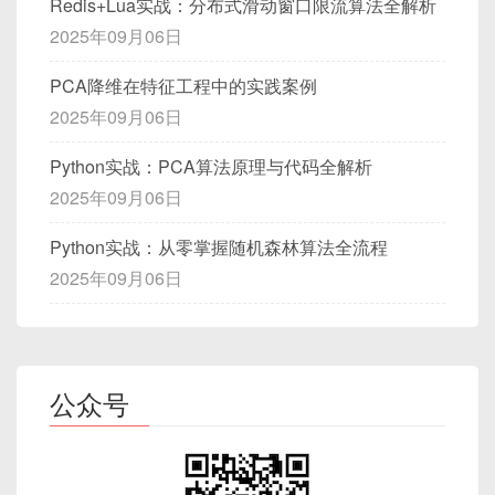
Redis+Lua实战：分布式滑动窗口限流算法全解析
此后 MySQL 启动时会自动开启 Event Scheduler。
    v  （应用增量 binlog）

 Leaf: (id=10, col1, col2…)
执行联接得到中间结果，然后对
u.avatar
逐
  acc_id  
INT
PRIMARY
KEY
,
}
建议
：
二级索引检索时，若需要访问除索引列之外的其
大多数情况下，开发者无需显式关注锁升级，但应了
2025年09月06日
+--------------------------+

行更新。
  balance 
DECIMAL
(
10
,
2
)
他字段，则必须“回表”（再根据主键到聚簇索引查
解在极端情况下，过多的行级锁可能影响系统性能。
2.2 权限要求
二级索引只创建在 DQL 常用的查询列上，避
| 恢复到 Time=T (增量回放) |

)
ENGINE
=
InnoDB
;
public
void
close
(
)
{
优势：范围查询按主键检索时，无需回表；
一次）。
PCA降维在特征工程中的实践案例
免冗余索引。
+--------------------------+

2.2.3 带子查询的更新
        jedis
.
close
(
)
;
缺点：插入散列主键（如 UUID）会导致频繁页
创建 Event
：需要拥有
EVENT
权限，或拥有
2025年09月06日
当 DML 写性能要求高时，审慎评估是否需要
    |

INSERT
INTO
 accounts 
VALUES
(
1
,
10
try
{
 conn
.
close
(
)
;
}
catc
面分裂。
┌─────────────────────────────────────
SUPER
权限。
创建过多二级索引。
    v

}
-- 将所有未设置 email 的用户更新为“no-rep
Python实战：PCA算法原理与代码全解析
──────────┐

+--------------------------+

UPDATE
会话 A
：
二级索引（Secondary Index）
│      二级索引 B+Tree (idx_col1 on col
4. 典型锁场景与代码示例
2025年09月06日
3.3 覆盖索引与索引下推
GRANT
 EVENT 
ON
 your_database
.
*
T
| InnoDB Undo Log / 工具    |

public
static
void
main
(
String
SET
 email 
=
'no-reply@example.com'
1)      │

FLUSH 
PRIVILEGES
;
叶子节点仅存储
索引列 + 聚簇索引的主键
，形成
+--------------------------+

WriteThroughExample
 exampl
WHERE
 user_id 
NOT
IN
(
SELECT
 user_
│    +--------------------------------
START
TRANSACTION
;
Python实战：从零掌握随机森林算法全流程
覆盖索引（Covering Index）
“索引键→主键→回表”的访问链：
    |

        example
.
saveUser
(
"1002"
,
下面通过常见事务场景，演示锁的类型和效果，并配
----+     │

-- 锁定 acc_id=1
2025年09月06日
    v

        example
.
close
(
)
;
管理 Event
（ALTER、DROP）：同样需要
│    |    Internal Node (keys: 'abc', 
合 ASCII 图解加深理解。
当查询所需列都包含在同一索引中，MySQL
如果子查询可能返回大量 ID，性能会受影响。
SELECT
*
FROM
 accounts 
WHERE
 a
}
+--------------------------+

EVENT
权限。
'xyz')  │

B+Tree (二级索引 on col_x)

可以直接从索引页读取数据，无需访问聚簇
-- 此时仅锁定 acc_id=1
推荐使用
LEFT JOIN
方式替代子查询：
}
4.1 使用
SELECT … FOR UPDATE
演示
| 数据恢复（行级或表级）    |

│    +--------------------------------
   ┌─────────┐

执行 Event 内部 SQL
：Event 运行时以
创建者身
索引的表页（回表）。
排他锁
----+     │

   │ Internal│

+--------------------------+
份
执行 SQL，需确保该用户对涉及表拥有合适的
-- 模拟业务延迟
比如：
UPDATE
公众号
│           /           \             
   │ Node    │

权限（如 SELECT、INSERT、UPDATE、
-- 例如：调用远程接口、复杂计算等
代码说明
LEFT
JOIN
 user_profile p 
ON
 u
.
us
/         │

   └─┬─────┬─┘

场景：保证某行被修改过程中的一致性
DELETE 等）。
-- SLEEP(5);
CREATE
INDEX
 idx_user_status_
SET
 u
.
email 
=
'no-reply@example.
│  +-----------+  +------------+  +---
     ▼     ▼

先写 Redis
：确保缓存层保存了最新数据，后续
ON
 orders
(
user_id
,
status
,
 
WHERE
 p
.
user_id 
IS
NULL
;
--------+  │

 Leaf: (col_x='abc', PK=5)

2.3 查看 MySQL 版本与 Event 支持情况
-- 再锁定 acc_id=2
CREATE
TABLE
 accounts 
(
读操作会从缓存命中。