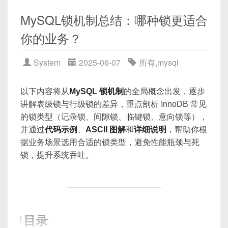
背景
    name 
VARCHAR
(
100
)
MySQL锁机制总结：哪种锁更适合
Redis：高性能内存缓存，读写速度极快。
)
;
你的业务？
MySQL：可靠的关系型数据库，负责持久化
存储。
如果每张表的自增 ID 都从 1 开始：
System
2025-06-07
所有
,
mysql
挑战
user_0.id: 1,2,3...

当数据在 Redis（缓存）和 MySQL（数据
user_1.id: 1,2,3...

以下内容将从
MySQL 锁机制
的全局概念出发，逐步
库）之间存在更新操作时，如果操作顺序或
user_2.id: 1,2,3...
讲解表级锁与行级锁的差异，重点剖析 InnoDB 常见
策略不当，就可能导致“脏数据”或“缓存击穿”
的锁类型（记录锁、间隙锁、临键锁、意向锁等），
等问题。
并通过
代码示例
、
ASCII 图解
和
详细说明
，帮助你根
典型场景：应用先修改数据库，再同步/删除
问题
：全局范围内会出现大量重复 ID，无
据业务场景选用合适的锁类型，避免性能瓶颈与死
缓存；或先删除缓存，再修改数据库；中间
法唯一标识一条记录。
锁，提升系统吞吐。
一旦出现异常或并发，就会出现一致性问
题。
目标
介绍主流的缓存一致性模式：Cache Aside、
Write Through、Write Behind、延迟双删
目录
3. 分布式全局唯一 ID 生成方案