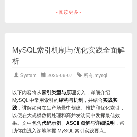
等。
用代码示例体现核心思想，并通过 Mermaid
- 阅读更多 -
为什么要了解锁机制？
在分布式系统中，常见的全局唯一 ID 生成方案包
图解展示整体数据流。
括：
锁分类与基本概念
表级锁（Table-level Locks）
UUID
行级锁（Row-level Locks）
MySQL索引机制与优化实践全面解
优点：简单，不依赖数据库
意向锁（Intention Locks）
2. 数据一致性挑战
缺点：长度长（128bit），无序，索引性能差
析
InnoDB 行级锁详解
数据库号段（Hi/Lo）
记录锁（Record Locks）
2.1 缓存与数据库的常见不一致场景
System
2025-06-07
所有
,
mysql
优点：自增，有序
间隙锁（Gap Locks）
缺点：依赖数据库，扩展性一般
临键锁（Next-Key Locks）
先写缓存，后写数据库，写数据库失败
以下内容将从
索引类型与原理
切入，详细介绍
雪花算法（Snowflake）
✅
锁升级与锁合并
MySQL 中常用索引的
结构与机制
，并结合
实战实
现象：缓存已更新，但数据库写入出错，导
优点：高性能、本地生成、趋势递增、有序
典型锁场景与代码示例
践
，讲解如何在生产场景中创建、维护和优化索引，
致数据库中仍是旧值，一旦缓存失效，读取
可读
以便在大规模数据处理和高并发访问中发挥最佳效
到旧值。
使用
SELECT … FOR UPDATE
演示排他锁
缺点：需要时钟正确性保证
果。文中包含
代码示例
、
ASCII 图解
与
详细说明
，帮
先写数据库，后删除缓存，删除失败
幻读场景：间隙锁与临键锁示意
助你由浅入深地掌握 MySQL 索引实践要点。
意向锁示例：并发更新同表不同记录
现象：缓存仍存旧值，业务读取到脏数据。