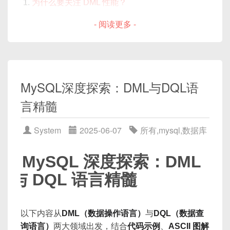
1. 概述
  username  
VARCHAR
(
50
)
,
等待一定时间（例如 50ms）
为什么要关注 DML 性能？
if
(
datacenterId 
>
 maxData
|                      应用层 / 客户端                        
UNLOCK
TABLES
;
  email     
VARCHAR
(
100
)
,
再次删除缓存：
DEL K
throw
new
IllegalArgum
表结构与存储引擎选择
|

- 阅读更多 -
  created_at 
DATETIME
,
}
+-------------------------------------
在日常开发中，DML（INSERT、UPDATE、
-- 会话 B（此时才能访问）：
合适的数据类型与列设计
INDEX
 idx_email 
(
email
)
this
.
workerId 
=
 workerId
;
通过两次删除，尽量避免另一线程在数据库更新完成
-----------------------+

DELETE）与 DQL（SELECT）是使用最频繁的两
SELECT
*
FROM
 mytable
;
)
ENGINE
=
InnoDB
;
InnoDB vs MyISAM：权衡与选择
this
.
datacenterId 
=
 datace
后把旧值重新写入缓存。
|  Connector（JDBC/ODBC）、客户端库（libm
类 SQL 操作。然而，一点小小的疏忽往往会导致
数
}
索引策略：少而精的原则
ysqlclient）         |

据损坏
、
性能问题
，甚至产生
死锁
与
全表扫描
。本文
-- 查询示例：找特定 email 的用户
表级锁是最粗粒度的锁，只要存在写锁就会阻塞所有
4.3 工作流程图（Mermaid 图解）
+-------------------------------------
MySQL深度探索：DML与DQL语
主键与聚簇索引的影响
将聚焦以下几类常见错误：
EXPLAIN
SELECT
*
FROM
 users 
WHERE
 
其他访问，除非你的业务本身并发量极低，一般仅作
public
synchronized
long
nextI
-----------------------+

二级索引的维护开销
言精髓‌
临时维护或备份时使用。
long
 timestamp 
=
System
.
cu
|                       Server 层                             
对写操作（DML）而言：容易遗漏 WHERE、主
flowchart LR

覆盖索引与索引下推
若有
idx_email
，MySQL 仅需扫描 B+Tree
|

键冲突、插入类型或列匹配错误、事务与锁冲
    subgraph 读请求

// 时钟回拨处理
定位该行并回表；
避免索引失效：常见误区
|  +------------------------+  +------
System
2025-06-07
所有
,
mysql
,
数据库
突、外键约束问题、NULL/默认值误用等。
        A1[应用] -->|get(K)| B1[Redi
if
(
timestamp 
<
 lastTimest
---------------------+  |

若无索引，MySQL 会做全表扫描，读取上千万行
事务与并发控制
对查询操作（DQL）而言：常见缺少 JOIN 条件
        B1 -->|命中| C1[返回数据]

|  |   SQL Parser           |  |   安
throw
new
RuntimeExcep
后才能找到匹配。
MySQL 深度探索：DML
合理控制事务范围
        B1 -->|未命中| D1[MySQL: SEL
导致笛卡尔积、索引失效、GROUP BY 使用不
全/权限管理 (Privilege) |  |

}
2.2 行级锁（Row-level Locks）
与 DQL 语言精髓
        D1 --> E1[返回结果]

|  +------------------------+  +------
当、LIMIT 与 ORDER BY 混用错误、子查询返回
批量提交 vs 单次提交
---------------------+  |

        E1 -->|SET K ...| B1

多行、数据类型不匹配等。
if
(
lastTimestamp 
==
 times
行级锁与锁等待示意
行级锁由 InnoDB 引擎实现，能够对
单条记录或记录
|  +----------------------------------
        E1 --> F1[返回数据]

// 同毫秒内递增
间隙
进行加锁。行级锁细粒度高，在高并发写场景下
批量 DML 操作优化
--------------------+  |

    end

以下内容从
DML（数据操作语言）
与
DQL（数据查
            sequence 
=
(
sequence 
+
对于每种错误，先展示导致问题的“错误示例”，再给
更能提升并行度。主要有以下几种：
2. 索引类型概述
|  |                    Optimizer                         
多行插入（Bulk Insert）
if
(
sequence 
==
0
)
{
询语言）
两大领域出发，结合
代码示例
、
ASCII 图解
出“修正方案”，并用
ASCII 图解
辅助理解。希望通过