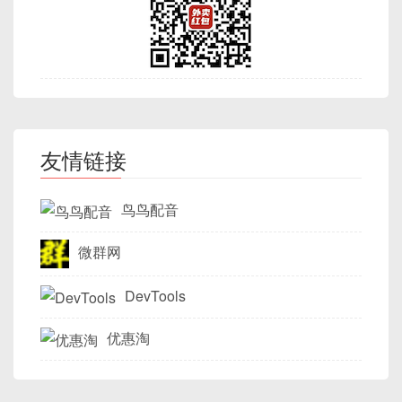
│  | Leaf Page |  | Leaf Page  |  | Le
 Leaf: (col_x='def', PK=10)
UPDATE
 accounts 
SET
 balance 
=
 
  acc_id  
INT
PRIMARY
KEY
,
再写 MySQL
：若插入/更新 MySQL 成功，流程
af...  |  │

-- 查询时只访问 user_id、status、
COMMIT
;
Event 功能自 MySQL 5.1.6
开始引入，如果使用
  balance 
DECIMAL
(
10
,
2
)
结束；若失败则删除缓存，避免数据不一致。
2.2.4 批量与分批更新
│  | ('abc',1) |  | ('def',5)  |  |           
SELECT
status
,
SUM
(
total_amt
)
2. 恢复前的准备与思考
二级索引检索到
col_x='abc'
时，通过聚簇
)
ENGINE
=
InnoDB
;
更早版本，将不支持 Event。
|  │

FROM
 orders

主键
PK=5
再到聚簇索引中查找完整行。
会话 B
（与 A 几乎同时启动）：
场景：对大表进行更新时，避免长事务、
│  | ('ghi',2) |  | ('mno',7)  |  |           
执行以下语句查看版本：
WHERE
 user_id 
=
5
注意事项
INSERT
INTO
 accounts 
VALUES
|  │

GROUP
BY
status
;
高并发锁等待。
在实际误删发生后，第一步是
迅速冷静分析
，评估可
(
1
,
1000.00
)
,
│  +-----------+  +------------+  +---
START
TRANSACTION
;
SELECT
 VERSION
(
)
;
用的恢复资源与最佳策略，切忌盲目执行任何写操
事务原子性：若存在复杂逻辑，需要确
(
2
,
500.00
)
;
--------+  │

-- 锁定 acc_id=2
友情链接
作。下面分几步展开。
这时 MySQL 可以只扫描索引
保 Redis 和 MySQL 的写操作要么同时
└─────────────────────────────────────
SELECT
*
FROM
 accounts 
WHERE
 a
idx_user_status_amount
，无需回表，
如果版本 >= 5.1.6，即可使用 Event。
-- 假设要给 orders 表中 2022 年以前
-- 会话 A：
3.4 ASCII 图解：B+Tree 索引结构
──────────┘
成功，要么同时失败。
2.1 不要对生产环境执行写操作
-- 再锁定 acc_id=1
效率更高。
CREATE
TABLE
 orders 
(
START
TRANSACTION
;
鸟鸟配音
UPDATE
 accounts 
SET
 balance 
=
 
在高并发场景下，Write Through 会降
  order_id   
BIGINT
AUTO_INCREMENT
SELECT
 balance 
FROM
 accounts 
WHERE
索引下推（Index Condition Pushdown，ICP）
以下 ASCII 图示演示一个简化 B+Tree：
例如，在
idx_col1
范围查到
COMMIT
;
误删后应立即：
低写性能，因为必须等待两端都写完才
  order_date 
DATE
,
-- 对 acc_id=1 加排他锁 (X Lock)
微群网
(col1='def', PK=5)
，若要读取该行全部
在 MySQL 5.6+，执行范围查询或复合索引查
能返回。
status
VARCHAR
(
20
)
,
列，还需跳到聚簇索引中去检索
PK=5
的行。
停止所有可写入的进程/应用
询时，会将部分过滤条件在索引层过滤，减
  flag_old   
TINYINT
DEFAULT
0
,
-- 会话 B：
3. Event 的基本语法与分类
DevTools
此时 A 锁定了记录 1，B 锁定了记录 2；接着 A 等待
[ 50 ]

少回表行数。
INDEX
 idx_order_date
(
order_date
)
START
TRANSACTION
;
如果可能，将生产库变为只读模式，或者关
锁 2，B 等待锁 1，形成死锁。
)
ENGINE
=
InnoDB
;
SELECT
 balance 
FROM
 accounts 
WHERE
优惠淘
例如：
闭应用写入入口。
|

MySQL Event 的定义语法与创建存储过程类似，主
-- 读取旧值 1000.00，可读到快照（MVC
以防止后续写入将可恢复的 Undo Log、
                     ┌────────────────
要关键字有
CREATE EVENT
、
ON SCHEDULE
、
-- 不要一次性执行：UPDATE orders SET fla
会话 A                会话 B

CREATE
INDEX
 idx_date_status

binlog、数据页等覆盖。
─┴─────────────────┐

2.4 表空间文件与表分区
6. Write Behind 模式
DO
等。根据调度类型可分为“一次性事件
-- 而是分批次更新，每次 1000 条
UPDATE
 accounts 
SET
 balance 
=
 bala