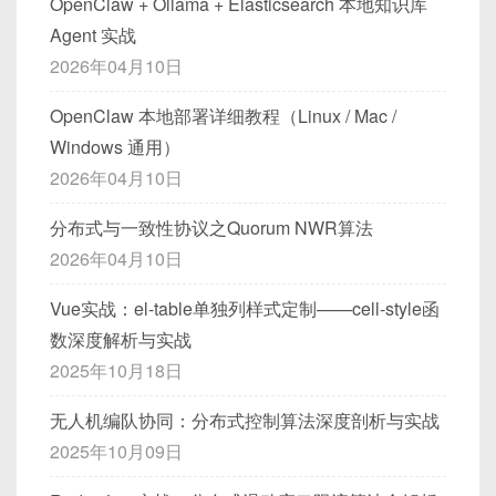
OpenClaw + Ollama + Elasticsearch 本地知识库
             |

ps
.
setInt
(
1
,
5
)
;
public
void
saveUser
(
String
 us
20 LOCK IN SHARE MODE;
或在
READ
│  +------------+  +-------------+  +-
orders 表有主键(order_id)，二级索
CREATE
TABLE
 user_profile 
(
3.3 聚簇索引与二级索引架构
Agent 实战
ps
.
setDate
(
2
,
 java
.
sql
.
Date
.
valu
    ┌────────┴────────┐

String
 cacheKey 
=
"user:"
--------+ │

COMMITTED
隔离级别下，用
FOR UPDATE
引 (user_id)  

  profile_id   
INT
AUTO_INCREMENT
2.1.2 永久开启（配置文件）
ps
.
setBigDecimal
(
3
,
new
BigDecim
2026年04月10日
    |                 |

String
 userJson 
=
String
.
f
│  | Leaf Page  |  | Leaf Page   |  | 
只加记录锁。
  user_id      
INT
NOT
NULL
,
聚簇索引（Clustered Index）
ps
.
executeUpdate
(
)
;
    v                 v

Leaf... | │

在 MySQL 配置文件（
my.cnf
或
my.ini
）中
  avatar_url   
VARCHAR
(
255
)
,
orders:

OpenClaw 本地部署详细教程（Linux / Mac /
+--------+       +-------------
// 1. 写 Redis 缓存
│  | Records:   |  | Records:    |  |         
添加：
InnoDB 强制每个表必须有聚簇索引
；默认使用
  bio          
TEXT
,
┌───────────────────┐

Windows 通用）
        jedis
.
setex
(
cacheKey
,
300
,
+

| │

PRIMARY KEY
；若无主键，则 InnoDB 隐式创
FOREIGN
KEY
(
user_id
)
REFERENCES
│ order_id (PK)     │

│  | id: 1,2,3  |  | id: 5,6,7,8 |  | 
| 备份   |       | Binlog      |

2026年04月10日
)
ENGINE
=
InnoDB
;
建一个隐藏的聚簇索引（BIGINT 类型）作为主
│ user_id (KEY)     │

// 2. 写 MySQL
...      | │

[mysqld]

|(Physical/|      |(增量/回放)   
键。
3.4 锁升级与锁合并
│ total_amt         │

分布式与一致性协议之Quorum NWR算法
│  +------------+  +-------------+  +-
String
 sql 
=
"REPLACE INTO
event_scheduler = ON
|

-- 需要将 user_profile 中的 avatar
└───────────────────┘

叶子节点存储完整行数据
，按主键顺序排列：
2.4 事务与锁：死锁及长事务
--------+ │

try
(
PreparedStatement
 ps 
2026年04月10日
| Logical) |      +------------
ALTER
TABLE
 users 
ADD
COLUMN
 avata
当某个范围锁定的行数过多，InnoDB 可能会
升级
└─────────────────────────────────────
            ps
.
setString
(
1
,
 userId
-+

然后重启 MySQL Server：
插入一行 (order_id=101, user_id=
为表级锁
。不过 InnoDB 通常不会自动将行锁升
──────────┘
            ps
.
setString
(
2
,
 name
)
;
Vue实战：el-table单独列样式定制——cell-style函
B+Tree (聚簇索引 on PK)

示例场景：简单死锁
+--------+           |

-- 根据 user_profile 更新 users.ava
5):

级成表锁，而是由意向锁与元数据保护机制来控
            ps
.
setInt
(
3
,
 age
)
;
   ┌─────────┐

数深度解析与实战
    |                |

UPDATE
 1. 聚簇索引插入 order_id=101

制大范围锁竞争。
   │ Internal│

            ps
.
executeUpdate
(
)
;
二级索引（Secondary Index）
逻辑：要在两个事务中分别对同两条记录
# Linux
2025年10月18日
    v                v

JOIN
 user_profile p 
ON
 u
.
user_id 
=
 2. 二级索引插入 user_id=5, point
   │ Node    │

}
catch
(
SQLException
 e
)
{
锁合并（Lock Consolidation）
：如果一个事务
交叉更新，容易产生死锁。
+--------------------------+

SET
 u
.
avatar 
=
 p
.
除了聚簇索引，InnoDB 支持
二级索引
（Non-
   └─┬─────┬─┘

er=101
// 3. 如果写数据库失败，
需要锁定同一页上多条记录，InnoDB 可能会将多
# 或者
无人机编队协同：分布式控制算法深度剖析与实战
WHERE
 p
.
avatar_url 
IS
NOT
NULL
;
| 恢复到 Time=T-Δ (快照)   |

clustered Index）。
     ▼     ▼

            jedis
.
del
(
cacheKey
)
;
个锁合并为针对该页的锁，以减少内存和管理开
service
 mysql restart
2025年10月09日
+--------------------------+

 Leaf: (id=1, col1, col2…)  

在二级索引的叶子节点，只存储
索引列 + 聚簇索
throw
new
RuntimeExcep
销。
    |

上述语句中，
JOIN
连接两张表，MySQL 首先
 Leaf: (id=5, col1, col2…)

CREATE
TABLE
 accounts 
(
引主键
，而不是完整行。
}