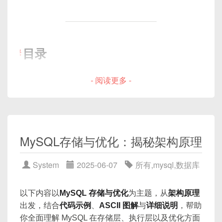
死锁示例：交叉更新导致死锁
并发更新导致的“脏写”
哪种锁更适合你的业务？
两个线程同时更新某条数据，线程 A 先删除
4. Snowflake 雪花算法原理
只需粗粒度控制：表级锁适用场景
缓存、更新数据库；线程 B 读取数据库写入
目录
缓存，导致 A 的更新被 B 的旧值覆盖。
高并发写入：InnoDB 行级锁优势
Snowflake 是 Twitter 开源的
分布式唯一 ID 生成算
防止幻读：何时使用间隙锁与临键锁
2.2 常见一致性指标
- 阅读更多 -
法
，生成 64 位整型 ID（
long
）。
为什么要关注索引？
最小化死锁风险：事务设计要点
最佳实践与调优建议
索引类型概述
4.1 ID 结构
强一致性
：对所有客户端而言，读到的数据与最
小结
B+Tree 索引
新写操作保持一致。
哈希索引
最终一致性
：允许短暂的不一致，但经过一定时
| 1bit 符号位 | 41bit 时间戳 | 10bit 机
MySQL存储与优化：揭秘架构原理‌
间后，缓存与数据库最终会达到一致。
全文索引（Fulltext）
器ID | 12bit 自增序列 |
弱一致性
：对并发操作不作保证，不一致窗口可
空间索引（Spatial）
System
2025-06-07
所有
,
mysql
,
数据库
能较长。
详细结构：
B+Tree 索引底层原理
1. 为什么要了解锁机制？
页（Page）与节点结构
以下内容以
MySQL 存储与优化
为主题，从
架构原理
在绝大多数业务场景里，我们追求
最终一致性
，并通
符号位 (1bit)
出发，结合
代码示例
、
ASCII 图解
与
详细说明
，帮助
插入、查找与删除示意
过设计将不一致窗口尽可能缩短。
在数据库系统中，
锁
用于控制并发访问，维护数据的
永远为 0（保证正数）
你全面理解 MySQL 在存储层、执行层以及优化方面
聚簇索引与二级索引架构
一致性与隔离性。随着业务规模增大，并发访问压力