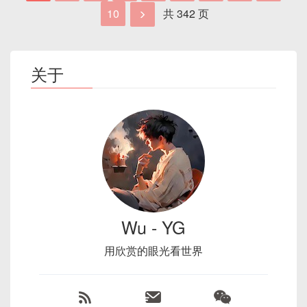
-- ERROR 1175 (HY000): You are u
过 21 亿。
Sharding-JDBC 根据分片键路由到指定库表
if
(
rs
.
next
(
)
)
{
10
共 342 页
并发与锁机制
CREATE
TABLE
 places 
(
常见语
INSERT、
SELECT
全局主键不冲突
// 假设将用户信息转换为
不要对生产环境执行写操作
InnoDB 是 MySQL 默认的事务型存储引擎，其设计
错误处理与重试策略
  id    
INT
PRIMARY
KEY
AUTO_INCRE
句
UPDATE、DELETE
-- 如果用户数量预计 < 4 亿，可用 IN
注意
：只适用于交互式客户端，生产脚本中
                userJson 
=
String
.
目标包括：事务 ACID、MVCC（多版本并发控
检查备份策略与可用资源
3. InnoDB 行级锁详解
  name  
VARCHAR
(
100
)
,
最佳实践与常见坑
user_id 
INT
UNSIGNED
NOT
NULL
                        rs
.
getStri
要手动检查。
事务影
会生成事务日志、持
只读操作（可生成
制）、行级锁、崩溃恢复等。下面从行格式、页结
定位误删时间点与范围
  geo   
POINT
NOT
NULL
,
关于
// 3. 回写 Redis
响
有锁
共享锁）
构、索引组织到日志与锁等方面进行剖析。
使用事务做“审查”
：将更新放在事务中，先
控制并发与事务边界
  SPATIAL 
INDEX
 idx_geo 
(
geo
)
基于物理备份恢复（文件级）
                jedis
.
setex
(
cacheK
在 InnoDB 中，真正控制并发的是
行级锁
。结合
日期/时间类型：用
DATE
存储日期即可，
SELECT，确认再 COMMIT，否则
性能关
并发写冲突、事务回
查询优化、索引利
合理设置调度间隔
)
ENGINE
=
InnoDB
;
return
 userJson
;
2.1 字段与行的物理存储
6.2 插入数据示例
何为物理备份？
MVCC，多版本读可以避免大多数读锁。下面详细介
当无需时分秒；减少
DATETIME
8 字节占
ROLLBACK：
注点
滚
用
备份 Event 定义
}
else
{
绍 InnoDB 的行锁类型。
用。
常见物理备份场景：XtraBackup、LVM 快照
-- 查询距离某点 5 公里内的地点（需结合 Hav
跨库或跨服务器调度建议
return
null
;
InnoDB 中，每个表对应一个或多个
表空间
等
精确选择字符类型
START
TRANSACTION
;
3.1 记录锁（Record Locks）
}
小结
long
 userId 
=
 snowflake
.
nextId
(
)
;
（Tablespace）文件
，默认
ibdata1
存放共
恢复流程示例（Percona XtraBackup）
-- 先预览即将更新的行
}
VARCHAR(n)
：按需设定长度，避免过度
享表空间，另外若启用
SELECT
*
FROM
 users 
WHERE
 user
恢复后的验证与替换
}
jdbcTemplate
.
update
(
"INSERT INTO u
浪费。
记录锁（Record Lock）即对单条索引记录加锁，
innodb_file_per_table
，每张表会有单独
2. DML（Data Manipulation
基于逻辑备份恢复（SQL 导出）
保证其他事务无法对该行做写操作。
如果字段长度固定，可使用
CHAR(n)
，在
的
.ibd
文件。
UPDATE
 users

Language）语言精髓
/**

Wu - YG
少量列、且高查询频次场景下略优于
典型场景：
SELECT … FOR UPDATE
、
何为逻辑备份？
SET
 email 
=
'new_email@example
**行（Record）**以固定或可变长度存储，包
3. B+Tree 索引底层原理
     * 写操作：延迟双删策略

1. MySQL Event 概述
VARCHAR
。
UPDATE
、
DELETE
都会对涉及到的记录加
使用
mysqldump
进行恢复
WHERE
 user_id 
=
5
;
含：
用欣赏的眼光看世界
     */
X 锁。
对于只需存布尔值，可使用
TINYINT(1)
DML 主要处理对表中数据的插入、更新与删除。下
部分表／部分数据恢复示例
public
void
updateUser
(
String
 
事务 ID（Trx ID）
：用于 MVCC 版本控制；
3.1 页（Page）与节点结构
而不是
VARCHAR(5)
。
-- 确认后
面分别展开讲解。
1.1 什么是 MySQL Event
恢复后与生产环境合并
String
 cacheKey 
=
"user:"
6.3 优势
回滚指针（Rollback Pointer）
：指向 Undo
示例：记录锁
COMMIT
;
避免冗余列、拆分宽表
// 1. 删除缓存
基于二进制日志（Binary Log）恢复