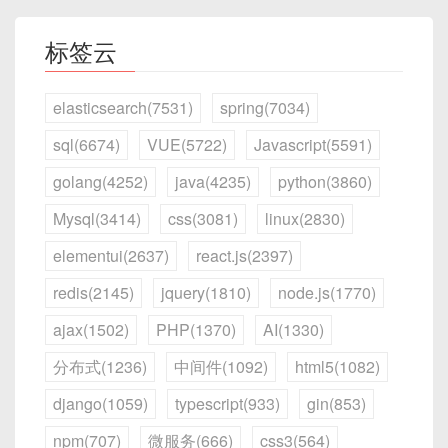
定位。
UPDATE products SET price = 0;
而
| Free Space                                     

-- 对 (10,20) 和 (20,30) 加间隙锁 (Ga
视
SQL 操
Web 管理界面
2.1.4 INSERT IGNORE 与 ON DUPLICATE KEY
另一个线程将“旧值”写入缓存。
本意只是修改某类商品，导致所有商品价格
|  (动态分配下，新插入的记录放在这里)             

UPDATE
化
作）
-- 推荐做法：顺序自增主键
标签云
3.2 插入、查找与删除示意
变为 0。
|-------------------------------------
-- 会话 B：
界
CREATE
TABLE
 t1 
(
-----------|

INSERT IGNORE
误删除分区或误 DROP 分区表
START
TRANSACTION
;
面
  id   
BIGINT
UNSIGNED
AUTO_INCREM
| Record N                                       
插入（Insert）
elasticsearch(7531)
spring(7034)
2.3 插入数据列与列类型不匹配
如果插入时违反唯一约束（如主键、唯一索
INSERT
INTO
 t 
(
a
)
VALUES
(
18
)
;
data
VARCHAR
(
255
)
对分区表执行
ALTER TABLE t DROP
|

引），不会报错，而是跳过冲突行并给警
定位页
：从根节点开始，根据索引键值判断应该
-- B 阻塞，因为 18 属于 (10,20) 间隙
)
ENGINE
=
InnoDB
;
sql(6674)
VUE(5722)
Javascript(5591)
PARTITION p2021;
，物理删除了该分区所
优点
|-------------------------------------
5. Write Through 模式
告。
插入哪个叶子页；
错误示例：数据类型不匹配
-----------|

有数据。
golang(4252)
java(4235)
python(3860)
-- 非推荐：随机主键（易导致页面分裂）
在叶子页中查找空闲位置
：通过 Slot Array 查找
| Record 2                                       
如果隔离级别为
READ COMMITTED
，则不会加
部署运维简单：不需要创建脚本文件、设置系统
CREATE
TABLE
 t2 
(
-- 如果 email 列有唯一索引，则重复时
|

合适位置，如果当前页有足够空闲区，则将记录
Mysql(3414)
css(3081)
linux(2830)
间隙锁，仅加记录锁，因此会允许插入 18。
Crontab、配置额外的代理；只需在数据库内部创
CREATE
TABLE
 orders 
(
5.1 概述
以上操作往往是因为缺少备份、在生产环
  id 
BINARY
(
16
)
PRIMARY
KEY
,
-- 
ALTER
TABLE
 users 
ADD
UNIQUE
IND
|-------------------------------------
插入并更新 Slot 数组；
建 Event。
  order_id   
INT
AUTO_INCREMENT
PR
elementui(2637)
react.js(2397)
境直接操作、未做事务回滚、或对 SQL 不
data
VARCHAR
(
255
)
-----------|

  user_id    
INT
NOT
NULL
,
页面分裂（Page Split）
：若页内空间不足，
与数据紧密耦合：可以直接操作数据库表、视
核心思想
)
ENGINE
=
InnoDB
;
| Record 1                                       
够谨慎。出现误删后，
第一时间
应停止对
INSERT
IGNORE
INTO
 users 
(
userna
redis(2145)
jquery(1810)
node.js(1770)
  order_date 
DATE
NOT
NULL
,
InnoDB 会将当前页拆分为两页，将部分记录移动
图、存储过程等，无需跨系统调用。
|

(
'eve'
,
'eve@example.com'
)
,
应用对数据的
写操作先写入 Redis 缓存
，然
生产实例的任何写操作，防止后续写入覆
  total_amt  
DECIMAL
(
10
,
2
)
到新页，然后将中间键插入父节点，必要时递归
支持事务：在 Event 内部可开启事务，确保多步
ajax(1502)
PHP(1370)
AI(1330)
+-------------------------------------
(
'frank'
,
'alice@example.com'
)
后再写入 MySQL。
盖可恢复的旧数据页或日志。
)
ENGINE
=
InnoDB
;
3.3 临键锁（Next-Key Locks）
分裂父节点。
ASCII 图解：顺序 vs 随机插入
业务逻辑的一致性。
-----------+
同时也可将写操作封装在一个统一接口中，
分布式(1236)
中间件(1092)
html5(1082)
保证读写一致性。
ON DUPLICATE KEY UPDATE
-- 错误：将字符串赋给 DATE 列
临键锁（Next-Key Lock）是
记录锁 + 间隙锁
的组
插入 18:

缺点
django(1059)
typescript(933)
gin(853)
1.2 数据恢复的基本原理
聚簇索引 B+ Tree 叶子节点：

页头（Page Header）
：存储页类型、LSN、事
INSERT
INTO
 orders 
(
user_id
,
 order
优点
合，锁定某条记录及其左侧的间隙。
                             [10 | 20]                   
如果插入时遇到键冲突，则执行 UPDATE 操
┌──────────────────────────────
务信息等 metadata；
VALUES
(
5
,
'2023-13-01'
,
100.00
)
;
npm(707)
微服务(666)
css3(564)
根

仅能操作当前 MySQL 实例：不适用于跨数据库
作，可实现“插入或更新”的功能。
目的是在
REPEATABLE READ
隔离级别下，既