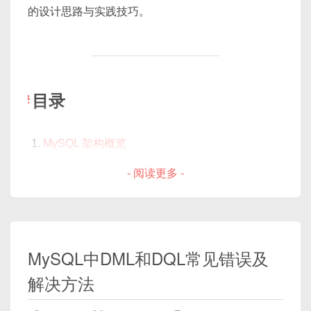
的设计思路与实践技巧。
时间戳 (41bit)
越来越高，如果锁机制使用不当，常见的问题包括：
ASCII 图解：B+Tree 索引结构
单位毫秒
创建与使用索引的基本实践
性能瓶颈
：过度加锁导致并发吞吐下降；
可使用约 69 年（2^41 / (1000
60
60
24
365)）
单列索引示例
3. 基本缓存策略概述
死锁
：不同事务相互等待，系统回滚部分事务；
机器ID (10bit)
复合索引与最左前缀原则
幻读 / 不可重复读
：隔离级别不足时，可能读到
目录
覆盖索引与索引下推
可支持 1024 个节点
不一致数据；
Redis 与 MySQL 保持一致性，通常依赖以下几种模
利用
EXPLAIN
检查索引使用
一般拆为
5bit数据中心ID + 5bit机器ID
式：
因此，深入理解 MySQL 提供的各类锁，才能根据业
索引优化实践
序列号 (12bit)
MySQL 架构概览
务场景选用合适的策略，在
一致性
与
性能
之间找到
Cache Aside（旁路缓存，懒加载 + 延迟双删）
存储引擎架构：以 InnoDB 为例
合理选择索引列与类型
每毫秒最多生成 4096 个 ID
- 阅读更多 -
平衡。
Write Through（写缓存同时写数据库）
避免索引失效的常见误区
字段与行的物理存储
Write Behind（写缓存后异步落库）
索引碎片与维护：
ANALYZE
、
页与页格式：B+Tree 组织
Read Through（先读缓存，缓存未命中则读库
OPTIMIZE
聚簇索引与二级索引
并回写缓存）
统计信息（Cardinality）与选择性评估
表空间文件与表分区
MySQL中DML和DQL常见错误及
4.2 ID 组成图解
分布式锁 + 事务补偿/事务消息
2. 锁分类与基本概念
索引合并与覆盖率计算
缓冲池（Buffer Pool）与内存管理
两阶段提交 / TCC 方案
（对于强一致性要求极高
解决方法
删除冗余索引与监控慢查询
Redo Log / Undo Log 与崩溃恢复
的场景）
0 | 41bit timestamp | 5bit datacenter 
高级索引用法与案例分析
MySQL 中常见的锁，主要分为
表级锁
和
行级锁
，另
锁与并发控制