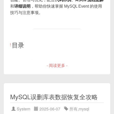
            timestamp 
=
System
.
cur
SELECT
 user_id
,
 username
,
 email 
FR
Memory 引擎
提供哈希索引；InnoDB 仅在自增
DQL（Data Query Language）语言精髓
Redis，并使用 JDBC 操作 MySQL，实现 Cache
-----------------------+

监控与诊断工具
}
和
详细说明
，帮助你快速掌握 MySQL Event 的使用
2.3 意向锁（Intention Locks）
+
---------+----------+------------
聚簇索引的插入缓冲中使用哈希加速；
|                  文件系统 / 操作系统 / 
Aside + 延迟双删。
return
 timestamp
;
技巧与注意事项。
小结
SELECT 基础与筛选
|
 user_id 
|
 username 
|
 email      
适用场景
：仅限等值查询（
=
、
IN
），对范
磁盘                 |

}
+
---------+----------+------------
排序与分页（ORDER BY、LIMIT）
当 InnoDB 对某行加**共享锁（S Lock）
或
排他锁
+-------------------------------------
围查询、排序、前缀匹配不支持；
}
|
1
|
 alice    
|
 new_email
@e
聚合与分组（GROUP BY、HAVING）
（X Lock）**时，会同时在该表的表级锁结构中设置
import
redis
.
clients
.
jedis
.
Jedis
;
-----------------------+
特征
：插入与查找速度非常快，但会导致哈希冲
|
2
|
 bob      
|
 new_email
@e
import
java
.
sql
.
*
;
对应的意向锁：
连接查询（JOIN）
突，且无法做范围扫描。
|
3
|
 carol    
|
 new_email
@e
import
java
.
time
.
Duration
;
子查询（Subquery）
Server 层
目录
1. 为什么要关注 DML 性能？
|
4
|
 dave     
|
 new_email
@e
意向共享锁（IS Lock）
：表示事务将要对某些行
2.3 全文索引（Fulltext）
集合操作（UNION、UNION ALL）
|
5
|
 eve      
|
 new_email
@e
SQL Parser
：解析 SQL 文本，生成抽象语
public
class
CacheAsideExample
{
加共享锁；
执行计划与索引优化
+
---------+----------+------------
法树（AST）；
private
static
final
String
 RE
意向排他锁（IX Lock）
：表示事务将要对某些行
MySQL Event 概述
业务写入压力
：在高并发场景下，大量的插入、
**适用于长文本（
TEXT
、
VARCHAR
）**场
6. MySQL 分库分表应用方案
综合案例：DML 与 DQL 协同应用
- 阅读更多 -
private
static
final
int
 REDIS
Optimizer
：基于统计信息，选择最佳执行计
加排他锁；
更新、删除操作会直接影响系统响应与吞吐。
景；
什么是 MySQL Event
小结
private
static
final
String
 JD
原因
：
UPDATE
语句中漏写了
WHERE
划（选择索引、JOIN 顺序等）；
磁盘与 IO 限制
：每次写操作都需要将数据写入磁
在 InnoDB 中从 MySQL 5.6 开始支持全文索引；
Event 与其它定时任务工具对比
6.1 业务架构图
private
static
final
String
 JD
user_id = 5
，导致对
users
表中的所有行
Executor
：按照执行计划逐步执行，包括访
作用
：如果已存在其他事务对整表加了排他锁（X）
盘，如何减少磁盘写入次数、避免不必要的随机
使用场景
：全文检索、自然语言模式、布尔模式
private
static
final
String
 JD
生效。
环境配置与前提
问存储引擎、执行联接、聚合等；
或共享锁（S），在加行锁之前就能在意向锁层面
IO 是核心问题。
等；通过倒排索引结构实现。
private
Jedis
 jedis
;
后果
：大量数据被误改，难以回滚（若无备份或
detect 并阻塞，避免盲目尝试加行锁而被阻塞在更深
Security / Privilege
：权限控制、审计；
           +-----------------------+

Event Scheduler 开关
MySQL误删库表数据恢复全攻略‌
锁竞争与死锁
：并发的写操作会引发锁等待甚至
private
Connection
 conn
;
binlog）。
层次。
           |   应用服务 (Java)      |

Storage Engine 层
死锁，进一步拖慢事务完成速度。
权限要求
1. 概述：DML 与 DQL 的定位与
           +-----------------------+

CREATE
TABLE
 articles 
(
public
CacheAsideExample
(
)
thr
System
2025-06-07
所有
,
mysql
长事务与回滚开销
：大事务不仅持有更多锁，还
查看 MySQL 版本与 Event 支持情况
MySQL 支持多种存储引擎，可通过
区别
修正方案
                     |

  id      
INT
PRIMARY
KEY
AUTO_INC
+-----------------------------------+
