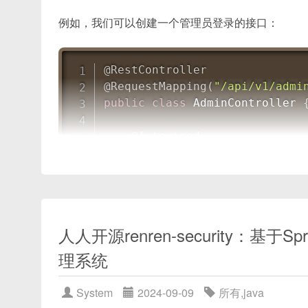
<el-table

完整代码示例：视频上传并插入
  :data="tableData"

例如，我们可以创建一个管理员登录的接口：
ASCII 流程图：视频上传 & 插入
  :span-method="spanMethod"

富文本内容获取与保存
  style="width: 100%">

@RestController
监听 Quill 内容变化
  <el-table-column

@RequestMapping
(
"/api/v1/admi
    prop="category"

将富文本内容（HTML）提交到后端
public
class
AdminController
    label="类别">

后端示例接口：接收与存储
  </el-table-column>

综合示例：完整页面源码
@Autowired
  <el-table-column

常见问题与注意事项
private
AdminService
 admi
    prop="name"

总结与扩展思路
    label="名称">

@PostMapping
(
"/login"
)
  </el-table-column>

public
ResponseResult
log
  <el-table-column

return
 adminService
.
l
    prop="status"

​人人开源renren-security：基于S
}
    label="状态">

}
  </el-table-column>

1. 项目环境与依赖安装
理系统
</el-table>
在这个接口中，我们使用了
@RestController
System
2024-09-09
所有
,
java
在开始之前，假定你已经安装了以下环境：
@PostMapping
注解来定义一个POST请求的接