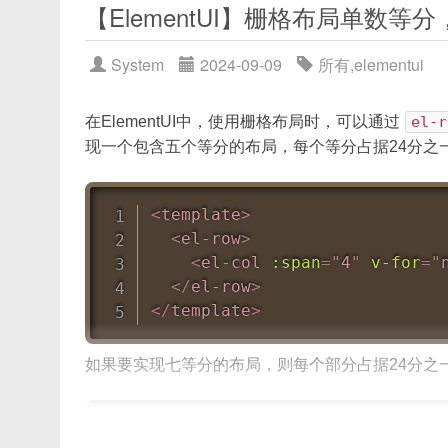
}
【ElementUI】栅格布局单数等分
# 4. 安装 axios（用于上传请求）
启动完成后，访问
http://localhost:8080
npm
install
 axios --save
type SpanMethodParams = {

在Service层，我们使用了
@Service
注解来定义
System
2024-09-09
所有
,
elementui
注意：确保你的开发环境中已安装了Java、MySQL、
  /** 当前行的数据对象 */

element-ui
：饿了么团队开源的组件库，用于
  row: Record<string, any>;

最后，我们需要在Mapper层定义数据库的操作：
在ElementUI中，使用栅格布局时，可以通过
el-r
由于renren-security是一个完整的项目，
  /** 当前列的配置对象 */

quill
+
vue-quill-editor
：Quill 
现一个包含五个等分的布局，每个等分占据24分之
能，可以参考其代码，学习其中的设计和实现。
  column: {

quill-image-resize-module
：Quill
@Mapper
    property: string;

axios
：发送 HTTP 上传请求。
public
interface
AdminMapper
    label: string;

<
template
>
    [key: string]: any;

<
el-row
>
@Select
(
"SELECT * FROM ad
  };

<
el-col
:span
=
"
4
"
v-for
=
"
Admin
selectByName
(
@Param
  /** 当前行在 tableData 中的索引
</
el-row
>
}
  rowIndex: number;

2. 基础集成：Vue + Element-UI +
</
template
>
  /** 当前列在 columns 数组中的索
  columnIndex: number;

在Mapper层，我们使用了
@Mapper
注解来定义一个
};
如果要实现七等分的布局，则每个部分占据24分之
2.1 Vue 项目初始化
句。
该方法必须返回一个
[rowspan, colspan]
数
以上就是一个简单的登录接口的定义过程，其他的
若你已经在上一步创建了 Vue 项目，则直接跳到
<
template
>