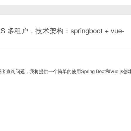
不合并。
能会涉及到更多的接口和更复杂的业务逻辑。
n in 7
"
:key
=
"
n
"
>
第{{ n }}部分
</
el-col
>
3 列。
，不再渲染。
租户，技术架构：springboot + vue-
示一列。
:span="4"
表示每个
el-col
占据24分之一的四
el-col
组件。类似地，对于七等分的情况，每个
el-col
占
l
组件。
colspan
，都只针对当前层级进行合并，其它嵌套 header、
问题，我将提供一个简单的使用Spring Boot和Vue.js创
column>
上同时设置了固定的
rowspan
，
span-method
, 0]
或
[0, n]
或
[m, 0]
，它都会处于“被合并状态”
创建该组件
