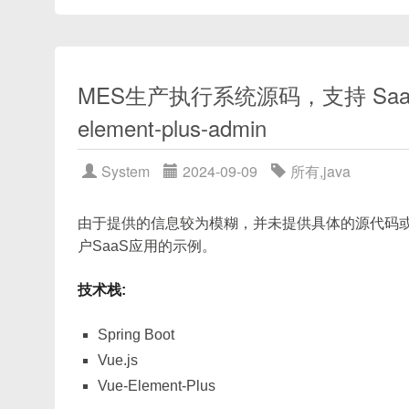
<
el-row
>
[2, 1]
：表示此单元格向下合并 2 行、横向
注意：这只是一个接口定义的例子，实际项目中可
<
el-col
:span
=
"
8
"
v-for
=
"
[1, 3]
：表示此单元格向下不合并、向右合并 
</
el-row
>
# 选择需要的预设
[0, 0]
：表示此单元格已被上方或左方合并
</
template
>
cd
 vue-quill-element-uploader
MES生产执行系统源码，支持 SaaS 多
未命中任何合并条件时，建议返回
[1, 1]
。
element-plus-admin
在上述例子中，
el-row
表示一行，
el-col
表
项目目录结构示例（简化）：
注意点：
一，而
v-for="n in 5"
表示循环五次生成五个
分之一的三分之一，通过循环七次生成七个
el-co
System
2024-09-09
所有
,
java
vue-quill-element-uploader/

只对单元格一级处理
：无论是
rowspan
还是
├── node_modules/

头中的跨行合并要另行考虑。
├── public/

由于提供的信息较为模糊，并未提供具体的源代码或者查询
覆盖默认的
rowspan
：若你在
<el-table-
├── src/

户SaaS应用的示例。
执行，并覆盖该属性。
│   ├── App.vue

返回 0 表示被合并单元格
：当某单元格返回
[0
│   ├── main.js

技术栈:
藏，不占据渲染空间。
│   └── components/

│       └── RichEditor.vue  # 接下来将
Spring Boot
├── package.json

Vue.js
└── vue.config.js
Vue-Element-Plus