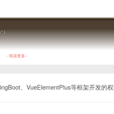
n"
)
{
- 阅读更多 -
nService
;
in
(
@RequestBody
Admin
 admin
,
HttpSession
 sess
ogin
(
admin
,
 session
)
;
pringBoot、VueElementPlus等框架开发
和
@RequestMapping
注解来定义控制器和路由信息，使用
口，并且使用
@RequestBody
注解来接收前端传递的数据。