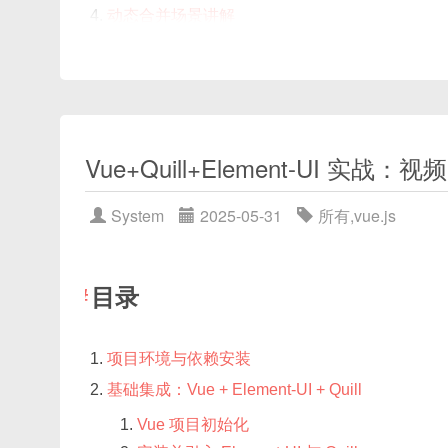
动态合并场景讲解
4.1 按某列相同值合并行
4.2 多条件合并（行与列）
完整示例：基于“类别+状态”分组合并
5.1 数据结构与需求分析
Vue+Quill+Element-UI
5.2 代码实现（模板 + 脚本）
5.3 运行效果图解
System
2025-05-31
所有
,
vue.js
常见坑与优化建议
总结
目录
项目环境与依赖安装
前言
基础集成：Vue + Element-UI + Quill
Vue 项目初始化
在使用 Element Plus 的
时，我们经