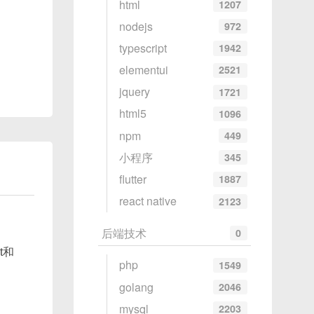
html
1207
an-
nodejs
972
、图解
typescript
1942
合并逻
elementui
2521
jquery
1721
html5
1096
npm
449
小程序
345
flutter
1887
react native
2123
时调用
的用例
后端技术
0
t和
php
1549
golang
2046
mysql
2203