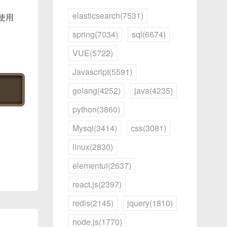
elasticsearch(7531)
何使用
spring(7034)
sql(6674)
VUE(5722)
Javascript(5591)
golang(4252)
java(4235)
单元格
python(3860)
1
，则
Mysql(3414)
css(3081)
linux(2830)
ord
(
)
)
)
{
elementui(2637)
react.js(2397)
redis(2145)
jquery(1810)
node.js(1770)