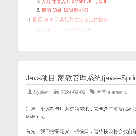
<el-table>
安装并引入 Element-UI 与 Quill
如：当多条数据在“类别”或“组别”字段完全相同时，合并
最简 Quill 编辑器示例
method
属性，让我们以函数方式动态控制某个单
配置 Quill 工具栏与自定义上传按钮
等多个角度讲解如何使用
span-method
，并在一
Quill 工具栏配置项说明
辑与实现方式。
添加自定义“图片上传”与“视频上传”按钮
代码示例：自定义上传按钮集成
图片上传与缩放功能实现
使用 Element-UI 的
el-upload
组件进行
span-method 介绍
Java项目:家教管理系统(java+SpringB
后台接口示例与上传流程
图片缩放：Quill Image Resize 模块集成
在 Element Plus 的
<el-table>
中，设置
:sp
System
2024-09-09
所有
,
elementui
完整代码示例：图片上传并可缩放
yourMethod
方法，并通过它返回的
[rowspan
ASCII 流程图：图片上传 & 缩放
是“相邻行相同值时，合并对应行单元格”。
这是一个家教管理系统的需求，它包含了前后端的技术栈。前端
视频上传与插入实现
MyBatis。
典型语法示例：
Element-UI
el-upload
配置与提示
插入 Quill 视频节点的逻辑
首先，我们需要定义一些接口，这些接口将会被前