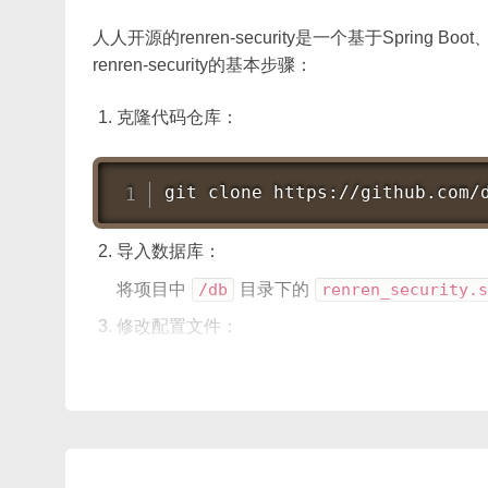
methods
:
{
Node.js v12+
人人开源的renren-security是一个基于Spring 
spanMethod
(
{
 row
,
 column
,
 r
然后，我们需要在Service层处理具体的业务逻辑：
renren-security的基本步骤：
Vue CLI v4+
// 这里需要返回一个 [rowspan,
return
[
1
,
1
]
;
克隆代码仓库：
接下来，我们创建一个新的 Vue 项目并安装所需依
@Service
}
public
class
AdminService
{
}
git
 clone https://github.com/
# 1. 使用 Vue CLI 创建项目
@Autowired
上面例子中，
spanMethod
会在渲染每个单元格时
private
AdminMapper
 admin
的
rowspan
、
colspan
。若都为 1 则表示不
# 选择“默认 (babel, eslint)”
导入数据库：
向右合并多列；若任意一项为 0，则表示该单元格处
public
ResponseResult
log
将项目中
/db
目录下的
renren_security.s
cd
 vue-quill-element-uploader

Admin
 adminDB 
=
 admin
修改配置文件：
if
(
adminDB 
!=
null
&
# 2. 安装 Element-UI
            session
.
setAttrib
在
renren-security-dev
模块中的
applic
npm
install
 element-ui --save

return
ResponseRe
API 详解与参数说明
启动项目：
}
# 3. 安装 Quill 及相关依赖
return
ResponseResult
使用IDE（如IntelliJ IDEA或Eclipse）打开项
npm
install
 quill vue-quill-ed
}
span-method
函数签名与参数：
访问项目：