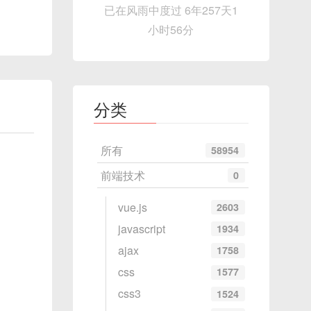
已在风雨中度过 6年257天1
小时56分
分类
所有
58954
前端技术
0
vue.js
2603
javascript
1934
ajax
1758
css
1577
css3
1524
。例