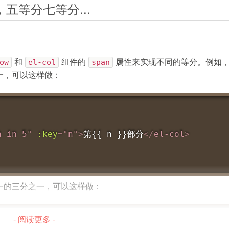
，五等分七等分...
，使用默认账号密码
admin/123456
登录系统。
一个服务，并且使用
@Autowired
注解来自动注入Mapper层
Node.js以及相关的构建工具。
各种 UI 控件（按钮、对话框、上传组件等）。
ow
和
el-col
组件的
span
属性来实现不同的等分。例如
包含前后端代码，因此你可以直接运行并体验。如果你想了解其中的权限
富文本编辑器及其 Vue 封装。
一，可以这样做：
 的一个插件，用于实现编辑器中图片的拖拽缩放。
{
min WHERE name = #{name}"
)
n in 5
"
:key
=
"
n
"
>
第{{ n }}部分
</
el-col
>
(
"name"
)
String
 name
)
;
，从 0 开始 */

 Quill
引，从 0 开始 */

MyBatis的Mapper接口，并且使用
@Select
注解来定义SQ
一的三分之一，可以这样做：
组，例如：
接口定义也可以参照这个方式来进行。
下一步。否则可参考如下命令重新创建：
- 阅读更多 -