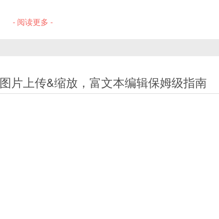
- 阅读更多 -
 实战：视频图片上传&缩放，富文本编辑保姆级指南
常会遇到需要“合并单元格”以提升数据可读性或分组效果的场景