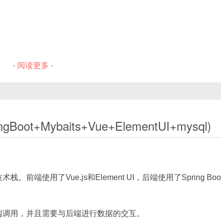
对应行，让表格更紧凑、更直观。Element Plus 提供了
sp
元格的
rowspan
和
colspan
。本文将从原理、参数、示例
个“基于 类别 + 状态 分组合并”的综合示例中，手把手演示动态
- 阅读更多 -
文件选择
oot+Mybaits+Vue+ElementUI+mysql)
an-method="yourMethod"
后，组件会在渲染每一个单元格
, colspan]
数组，去控制当前单元格的合并状态。其最典型
使用了Vue.js和Element UI，后端使用了Spring Boo
端调用，并且需要与后端进行数据的交互。