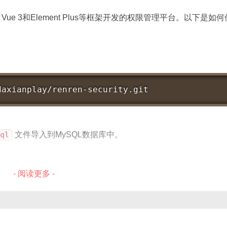
Boot、Vue 3和Element Plus等框架开发的权限管理平台。以下是如
owIndex
,
 columnIndex 
}
)
{
 colspan] 数组
赖。
daxianplay/renren-security.git
被调用，接收参数信息后，返回一个长度为 2 的数组，表示该
Mapper
;
合并；若
rowspan > 1
，则向下合并多行；若
colspan > 
或其他你熟悉的配置
于被“合并态”中，渲染时被省略不可见。
in
(
Admin
 admin
,
HttpSession
 session
)
{
ql
文件导入到MySQL数据库中。
Mapper
.
selectByName
(
admin
.
getName
(
)
)
;
&
 adminDB
.
getPassword
(
)
.
equals
(
admin
.
getPassw
ute
(
"admin"
,
 adminDB
)
;
ation-dev.yml
配置文件中，修改数据库连接信息。
- 阅读更多 -
sult
.
SUCCESS
(
"登录成功"
)
;
.
FAILED
(
"登录失败"
)
;
目后，启动
RenrenApplication
类。
itor quill-image-resize-module --save
