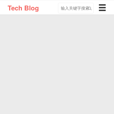
搜
导
Tech Blog
索
航
关
切
键
换
字