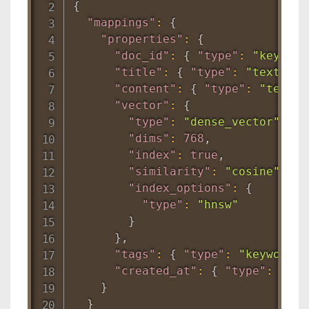
{
"mappings"
:
{
"properties"
:
{
"doc_id"
:
{
"type"
:
"keyword
"title"
:
{
"type"
:
"text"
}
,
"content"
:
{
"type"
:
"text"
"vector"
:
{
"type"
:
"dense_vector"
,
"dims"
:
768
,
"index"
:
true
,
"similarity"
:
"cosine"
,
"index_options"
:
{
"type"
:
"hnsw"
}
}
,
"tags"
:
{
"type"
:
"keyword"
"created_at"
:
{
"type"
:
"dat
}
}