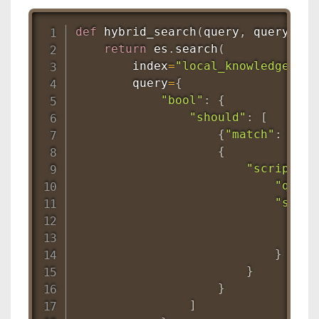
def
hybrid_search
(
query
,
 query_vec
return
 es
.
search
(
        index
=
"local_knowledge"
,
        query
=
{
"bool"
:
{
"should"
:
[
{
"match"
:
{
"co
{
"script_sc
"query
"scrip
"s
"p
}
}
}
]