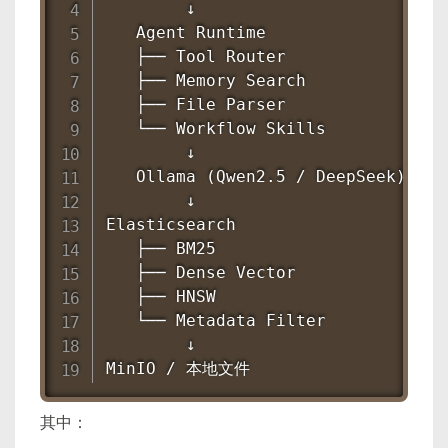
        ↓

   Agent Runtime

   ├── Tool Router

   ├── Memory Search

   ├── File Parser

   └── Workflow Skills

        ↓

   Ollama (Qwen2.5 / DeepSeek)

        ↓

Elasticsearch

   ├── BM25

   ├── Dense Vector

   ├── HNSW

   └── Metadata Filter

        ↓

MinIO / 本地文件
其中：