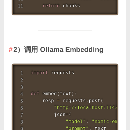
return
 chunks
2）调用 Ollama Embedding
import
 requests

def
embed
(
text
)
:
    resp 
=
 requests
.
post
(
"http://localhost:11434/ap
        json
=
{
"model"
:
"nomic-embed-
"prompt"
:
 text
