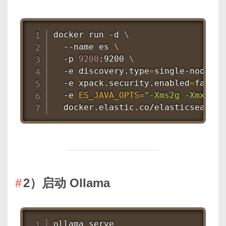
docker run -d 
\
  --name es 
\
  -p 
9200
:9200 
\
  -e discovery.type
=
single-node 
\
  -e xpack.security.enabled
=
false 
  -e 
ES_JAVA_OPTS
=
"-Xms2g -Xmx2g"
  docker.elastic.co/elasticsearch/
2）启动 Ollama
ollama serve
