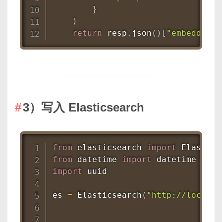
}
)
return
 resp
.
json
(
)
[
"embedding"
3）写入 Elasticsearch
from
 elasticsearch 
import
from
 datetime 
import
import
 uuid

es 
=
 Elasticsearch
(
"http://localho