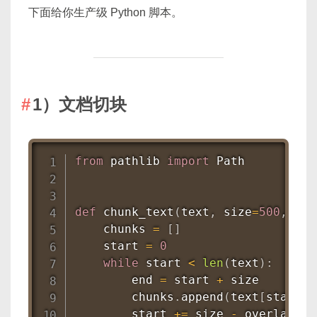
下面给你生产级 Python 脚本。
1）文档切块
from
 pathlib 
import
 Path

def
chunk_text
(
text
,
 size
=
500
,
 ove
    chunks 
=
[
]
    start 
=
0
while
 start 
<
len
(
text
)
:
        end 
=
 start 
+
 size

        chunks
.
append
(
text
[
start
:
e
        start 
+=
 size 
-
 overlap
