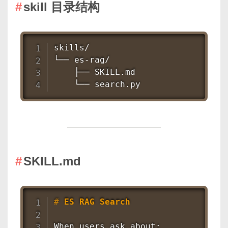
skill 目录结构
skills/

└── es-rag/

    ├── SKILL.md

    └── search.py
SKILL.md
#
 ES RAG Search