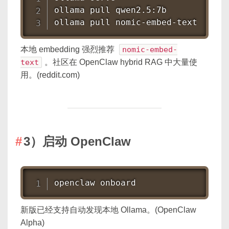
ollama pull qwen2.5:7b

ollama pull nomic-embed-text
本地 embedding 强烈推荐
nomic-embed-
text
。社区在 OpenClaw hybrid RAG 中大量使
用。(reddit.com)
3）启动 OpenClaw
openclaw onboard
新版已经支持自动发现本地 Ollama。(OpenClaw
Alpha)