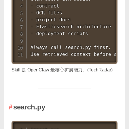
-
-
-
-
-
 deployment scripts

Always call search.py first.

Use retrieved context before answe
Skill 是 OpenClaw 最核心扩展能力。(TechRadar)
search.py