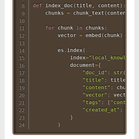
def
index_doc
(
title
,
 content
)
:
    chunks 
=
 chunk_text
(
content
)
for
 chunk 
in
 chunks
:
        vector 
=
 embed
(
chunk
)
        es
.
index
(
            index
=
"local_knowledge
            document
=
{
"doc_id"
:
str
(
uuid
"title"
:
 title
,
"content"
:
 chunk
,
"vector"
:
 vector
,
"tags"
:
[
"contract
"created_at"
:
 date
}
)