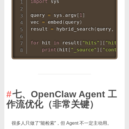
import
 sys

query 
=
 sys
.
argv
[
1
]
vec 
=
 embed
(
query
)
result 
=
 hybrid_search
(
query
,
 vec
)
for
 hit 
in
 result
[
"hits"
]
[
"hits"
]
:
print
(
hit
[
"_source"
]
[
"content"
七、OpenClaw Agent 工
作流优化（非常关键）
很多人只做了“能检索”，但 Agent 不一定主动用。