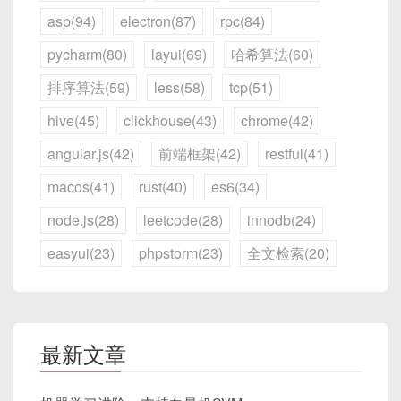
PROT_EXEC
：可执行
perror
(
"madvise(MADV_SEQUE
htons(uint16_t hostshort)
：针对 16
减少手动维护工作
：新主机/设备上线时无需人工
当主节点不可用时，可手动或自动切换 Standby
asp(94)
electron(87)
rpc(84)
恶意程序希望窥探敏感数据（如内核内存、其他
操作系统：Ubuntu 20.04 LTS
}
PROT_NONE
：无访问权限，仅保留地址
位；
填写 IP、主机名、手动绑定模板，借助发现即可
为 Primary。
以下示例演示了一个简单的 TCP 服务器，使用
进程的隐私信息）。
// MADV_WILLNEED：告诉内核稍后
内存：至少 8GB
若想实现读写，则写作
PROT_READ |
pycharm(80)
layui(69)
哈希算法(60)
ntohl(uint32_t netlong)
、
自动入库。
select
监听多个客户端连接。
if
(
madvise
(
addr
,
 length
,
 MADV
在高并发应用中，很容易在
mmap
后
毫无意识
PROT_WRITE
。
硬盘：至少 50GB 可用空间
3.2. 安装依赖与用户准备
ntohs(uint16_t netshort)
：分别将网络
避免遗漏
：运维人员即便忘记“手动添加”，发现规
排序算法(59)
less(58)
tcp(51)
perror
(
"madvise(MADV_WILLN
地读取未初始化缓冲区，导致数据外泄。
安装了 Git、Python3、curl、wget、gcc、
flags
：映射类型与行为，常见标志如下：
字节序转换为主机字节序。
则也能及时捕获，减少监控盲区。
}
hive(45)
clickhouse(43)
chrome(42)
g++ 等基本开发工具
#
include
<arpa/inet.h>
两台机器都需要创建同名用户
gsadm
，用于运行
MAP_SHARED
：映射区域与底层文件（或
统一管理
：定期扫描、批量操作，且与“自动动作
}
#
include
<netinet/in.h>
openGauss：
嵌入式板卡 (Device)
：
angular.js(42)
前端框架(42)
restful(41)
设备）共享，写入后会修改文件且通知其他
（Action）”配合，可实现“发现即启用模板→自动
注意
：浮点数没有标准的 “htonf/ntohf”，
#
include
<stdio.h>
映射该区域的进程。
分组→通知运维”全流程自动化。
如果协议中需要传输浮点数，一般做法
处理器：ARM Cortex-A53/A72（例如
MADV_SEQUENTIAL
：告诉内核访问模式是顺
macos(41)
rust(40)
es6(34)
#
include
<stdlib.h>
MAP_PRIVATE
：私有映射，写入仅在写时
3.2 MAP\_FIXED 误用导致任意地址覆盖
RK3399）
序的，内核会在缺页时
少量
预读后续页面。
是：
# 以下以 CentOS/Ubuntu 通用方式示例
#
include
<string.h>
2.4. 图解：自动发现架构示意
node.js(28)
leetcode(28)
innodb(24)
复制（Copy-On-Write），不修改底层文件。
系统：基于 Yocto/Buildroot 构建的
sudo
useradd
MADV_WILLNEED
：告诉内核后续会访问该区
#
include
<sys/select.h>
MAP_ANONYMOUS
：匿名映射，不关联任何
echo
"请为 gsadm 设定密码："
Embedded Linux，内核版本 ≥ 4.19
漏洞示例
域，内核可
立即
把对应的文件页拉入 Page
easyui(23)
phpstorm(23)
全文检索(20)
#
include
<sys/socket.h>
将浮点数
float
或
double
通过
以下 ASCII 图展示了 Zabbix 网络发现与主机发现的
文件，
fd
和
offset
必须分别设为
sudo
passwd
 gsadm
Cache。
#
include
<unistd.h>
已集成 DRM/KMS 驱动（带有 EGL 支持）
memcpy
拷贝到
uint32_t
/
某程序错误地使用
MAP_FIXED
将映射地址硬编
并列架构：
-1
与
0
。
已准备好可与 Host 互通的网络环境（SSH、
uint64_t
，
码，导致覆盖了堆区或全局数据区，使得攻击者可以
效果对比（ASCII 图示）
#
define
 SERV_PORT 8888
MAP_FIXED
：强制将映射放在
addr
指
登录到两台机器，并切换到
gsadm
用户：
SCP）
调整映射位置，写入任意内存。
再用
htonl
/
htonll
（若平台支
┌─────────────────────────────────────
#
define
 MAX_CLIENT 1024
定的位置，若冲突则会覆盖原有映射，使用
最新文章
──────────────────────────┐

持）转换，接收端再逆向操作。
映射后未 madvise：            映射后 mad
需谨慎。
3.2 交叉编译工具链
│                       Zabbix Server                          
su
 - gsadm
vise：

int
main
(
)
{
fd
：要映射的文件描述符，如果
// fixed_mmap_override.c
│
