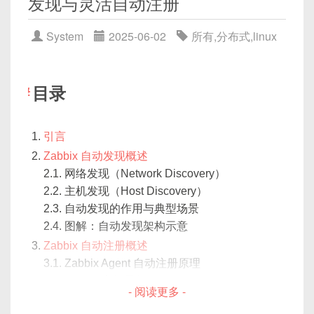
发现与灵活自动注册‌
GC
遍历检测
：用户线程遍历
FD_ISSET
判断到底
的
安全性
放在与性能并重的位置，既要发挥其高效特
VMA 记录，并未分配实际物理页 / 建立页
[浏览器访问 /manager/html]

图解：从 Host 到 Device
在 C 语言中直接定义结构体时，编译器会对字段进
3.1. 架构概览
件、随机访问时往往具有更高的性能。
哪个 FD 又变得可读/可写，针对不同事件进行
查询高并发
降低 Xss，提升线程并发数
性，也要杜绝潜在风险。本文将深入揭示常见的
表。
     ↓

示例工程详解
行对齐（alignment）——默认 32 位系统会按 4 字
3.2. 安装依赖与用户准备
System
2025-06-02
所有
,
分布式
,
linux
accept
/
read
/
write
等操作；
mmap
安全问题，并给出详实的
应对策略
。
Tomcat 验证 tomcat-users.xml

避免频繁 GC
提高 Eden 区大小，或手动触发
首次访问触发缺页（Page Fault）
节对齐、64 位按 8 字节对齐。若我们直接将结构体
3.3. 安装 openGauss 软件包
本文将从以下几个角度对 mmap 进行深度剖析：
9.1 目录结构
循环执行
：处理完所有就绪事件后，返回步骤
     ↓

FullGC 检查泄漏
sizeof
的内存块当作网络报文头部，可能会多出
3.4. 配置主节点（Primary）
CPU 检测到对应虚拟地址的 PTE 为“未映射”
2，重新设置集合，继续监听。
9.2 关键文件剖析
401 或 200
“填充字节”（Padding），导致发送的数据与预期格
mmap 本身的
参数与使用方式
；
3.5. 配置备节点（Standby）
或“不存在”，触发缺页异常（Page Fault）。
目录
调试与性能优化
式不一致。
3.6. 启动集群并验证
mmap 在内核层面的
映射流程与页表管理
；
由于每次
select
调用都需要将整个 fd 集合在用
内核对照 VMA 知道是匿名映射还是文件映
3.7. 常见故障排查
10.1 日志输出与调试技巧
通过
代码示例
演示文件映射、共享内存场景的用
户态和内核态之间复制，并且在内核态内部进行一次
射。
二、mmap 安全风险概览
引言
openLooKeng 一键部署
10.2 帧率监控与 GPU 帧分析
法；
示例：结构体默认对齐产生的额外字节
线性遍历，且每次返回后还要进行一次线性遍历检
匿名映射
：分配空白物理页（通常通过
六、JVM 调试与监控工具推荐
Zabbix 自动发现概述
4.1. 架构概览
查，就绪状态，这导致
select
的效率在文件描
10.3 常见问题与解决方案
通过
ASCII 图解
辅助理解用户态调用到内核处理
伙伴系统），清零后映射。
2.1. 网络发现（Network Discovery）
4.2. 下载与环境准备
以下是与
mmap
相关的主要安全风险分类，并在
述符数量较大时急剧下降。
的全过程；
总结与后续拓展
文件映射
：从 Page Cache 读取对应文
2.2. 主机发现（Host Discovery）
4.3. 修改配置文件
后文中逐一展开深入剖析及代码示例。
// 假设在 64 位 Linux 下编译
🧪 1. jstat
五、Nginx 漏洞与弱口令防范
总结 mmap 在不同场景下的
性能与注意事项
。
件页（若缓存未命中则从磁盘读取），
2.3. 自动发现的作用与典型场景
3.2 数据结构与调用方式
4.4. 启动 openLooKeng 并验证
struct
MyHeader
{
2.1 权限提升漏洞（Privilege
再映射。
2.4. 图解：自动发现架构示意
4.5. 使用示例：查询 openGauss
    uint32_t magic
;
//
希望通篇阅读后，你能对 mmap 的底层原理与最佳
Escalation）
1. 常见漏洞
4.6. 常见故障排查
更新页表，重试访问。
Zabbix 自动注册概述
jstat -gc 
<
pid
>
1000
    uint16_t version
;
//
实践有一个清晰而深入的认知。
#
include
<sys/select.h>
3.1. Zabbix Agent 自动注册原理
图解：整体架构与流程
后续访问走内存映射
前言
    uint16_t msg_type
;
//
利用 SetUID 可执行文件的映射
：攻击者将
#
include
<sys/time.h>
缓冲区溢出
（CVE-2019-20372）
3.2. Zabbix 主机元数据（Host Metadata）
总结与建议
监控内存区域分布与 GC 次数。
    uint32_t payload_len
;
//
- 阅读更多 -
数据直接在用户态通过指针访问，无需再走
SetUID 二进制可执行文件（如
#
include
<unistd.h>
HTTP/2 漏洞
3.3. 利用动作（Action）实现自动注册
}
;
read
/
write
系统调用，只要在页表中
/usr/bin/passwd
）通过
mmap
映射为可
#
include
<stdio.h>