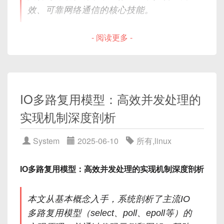
效、可靠网络通信的核心技能。
$ES_HOME
/config/jvm.options
二、IIS 漏洞与弱口令防范
- 阅读更多 -
内容类似：
1. 常见漏洞
目录
-Xms4g

SMB 远程代码执行
（如 MS17-010）
-Xmx4g

IO多路复用模型：高效并发处理的
-XX:+UseG1GC

目录遍历
（CVE-2017-7269）
引言
实现机制深度剖析‌
-XX:MaxDirectMemorySize
=
2g
Windows 身份验证绕过
自定义协议设计要点
System
2025-06-10
所有
,
linux
2. 防范要点
可在启动时动态指定：
2.1
为什么需要自定义协议
2.2
协议结构的核心组成
及时更新
：通过 Windows Update 安装安全补
IO多路复用模型：高效并发处理的实现机制深度剖析
2.3
常见协议字段与对齐问题
ES_JAVA_OPTS
=
"-Xms8g -Xmx8g"
 ./bin
丁。
序列化与反序列化基础原理
关闭不必要功能
：禁用 WebDAV、FTP 服务。
本文从基本概念入手，系统剖析了主流IO
3.1
什么是序列化
最小化角色
：仅安装 Web Server (IIS) 角色，移
多路复用模型（select、poll、epoll等）的
除默认样例网站。
3.2
什么是反序列化