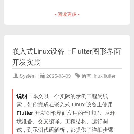
免符号链接攻击
    AuthUserFile /etc/apache2/.htpa
5.1 确保
offset
与
length
按页对齐
跨语言/跨平台定制
：在没有统一框架的前提下，
或多个变为可读/可写状态，然后一次或多次地去处
5.3 对比文件 fd 与路径：确保映射目标不可
5.2 分段映射避免超大 VMA
-XX:MaxMetaspaceSize
=
256m
不同设备需手动实现解析逻辑，自定义协议能使
- 阅读更多 -
理它们”。从API角度来看，最常见的几种模型是在不
<
/Directory
>
被替换
目录
双方达成一致。
5.3 ASCII 图解
同操作系统上以不同名称出现，但核心思想一致：
事
用户空间与内核空间的安全隔离
Metaspace 取代 JDK7 的 PermGen
优化技巧四：异步 I/O 与 Direct I/O 结合
件驱动
。
2.2 协议结构的核心组成
图解：Apache 基本认证流程
存储类信息、反射缓存等
6.1 SELinux / AppArmor 策略限制 mmap 行
引言
6.1 O\_DIRECT 与 mmap 的冲突与解决方案
事件驱动
：只在IO事件（可读、可写、异常）发
为
默认无限大，可能导致内存溢出
mmap 基本概念
6.2 使用 io\_uring/
AIO
结合 mmap
一个自定义二进制协议，通常包含以下几部分：
嵌入式Linux设备上Flutter图形界面
生时才去调用对应的操作，从而避免了无谓的阻
6.2 seccomp-BPF 限制 mmap 相关系统调用
[HTTP 请求 → /secure] 

6.3 代码示例
2.1 什么是内存映射？
塞与轮询。
生产建议设置上限：128m \~ 512m。
开发实战‌
参数
     ↓

固定长度的包头（Header）
2.2 mmap 系统调用原型
优化技巧五：减少写时复制开销（Copy-On-
单/少量线程
：往往只需一个主循环（或少数线程/
Apache 检查 .htpasswd

6.3 /proc/[pid]/maps 监控与审计
一般包含：版本号、消息类型、数据总长
Write）
2.3 内存映射 vs 传统 read/write
进程）即可处理海量并发连接，避免了线程/进程
System
2025-06-03
所有
,
linux
,
flutter
     ↓

实战案例：修复一个 mmap 漏洞
度、消息 ID、校验码/签名等；
切换开销。
mmap 参数详解
7.1
MAP_PRIVATE
vs
MAP_SHARED
选
401 Unauthorized 或 200 OK
7.1 漏洞演示：TOCTOU 结合 MAP\_FIXED
通过包头能够快速判断整条报文长度，从而
择
3.1 常见参数含义
的本地提权
做粘包/拆包处理；
✅ 5. Direct Memory 设置
说明
：本文以一个实际的示例工程为线
常见的IO多路复用模型：
7.2 只读映射场景的优化
3.2 映射类型：
MAP_SHARED
vs
（NIO/ZeroCopy）
7.2 修复思路与安全加强代码
索，带你完成在嵌入式 Linux 设备上使用
可选的扩展字段（Options/Flags）
7.3 代码示例
MAP_PRIVATE
select
：POSIX 标准，跨平台，但在大并发
7.3 验证与对比测试
Flutter
开发图形界面应用的全过程。从环
如果协议需进一步扩展，可以预留若干字节
优化技巧六：Page Cache 调优与
3.3 保护标志：
PROT_READ
、
场景下效率低；
总结
境准备、交叉编译、工程结构、运行调
用于标识后续字段含义；
-XX:MaxDirectMemorySize
=
2g
fsync
/
msync
策略
PROT_WRITE
、
PROT_EXEC
poll
：也是 POSIX 标准，对比
select
，
试，到示例代码解析，都提供了详细步骤
比如支持压缩、加密等标志；
mmap 的底层机制
8.1 延迟写回与脏页回写策略