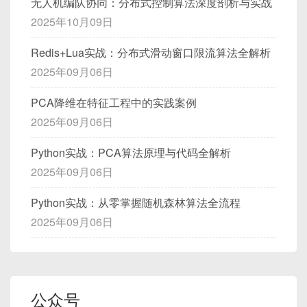
3.3 Flutter SDK 与必要源码
无人机编队协同：分布式控制算法深度剖析与实战
tar
│             │

    serv_addr
.
sin_family 
=
 AF_INET
写时复制（Copy-On-Write）：子/父进程对
munmap
(
map
,
4096
)
;
通过
MADV_WILLNEED
，在访问
Page0
时，
mv
 openGauss-3.2.0 openGauss
2025年10月09日
│                   ┌─────┴─────┐            
客户端与服务器之间需进行
双向文本通信
，每条
    serv_addr
.
sin_addr
.
s_addr 
=
ht
同一块物理页的写入会触发
拷贝
，修改仅对
close
(
fd
)
;
就已经预读了
Page1
，减少下一次访问的缺页
下载 Flutter SDK（Host）：
┌─────┴─────┐       │

    serv_addr
.
sin_port 
=
htons
(
SER
消息需携带：
该进程可见，不影响底层文件。
return
0
;
开销。
Redis+Lua实战：分布式滑动窗口限流算法全解析
│                   │ Zabbix    │            
同样在备节点执行相同命令，保证两节点的软件包路
if
(
bind
(
listen_fd
,
(
struct
so
}
适合需要读入大文件、进行内存中修改，但
消息类型（1=文本消息，2=心跳包）
；
│ Zabbix    │       │

2025年09月06日
cd
$HOME
径、版本一致。
perror
(
"bind error"
)
;
又不想修改磁盘上原始文件的场景。
3.2
MAP_POPULATE
选项预先填充页表
│                   │ Agent     │            
消息序号（uint32）
：用于确认；
git
exit
(
1
)
;
│ Agent     │       │

预期
：将
data.bin
的前 4KB 映射到
示例：从大文件快速读取数据并在进程内部
PCA降维在特征工程中的实践案例
用户名长度（uint8）
+
用户名内容
；
export
PATH
=
"
$PATH
:
$HOME
/flutter
安装后目录示例：
}
│                   │ on Host A │            
0x400000。
修改，但不想写回磁盘。
Linux 特定版本（2.6.18+）支持
2025年09月06日
flutter doctor
消息正文长度（uint16）
+
消息正文内容
；
│ on Host B │       │

MAP_POPULATE
，在调用
mmap
时就立即对整
风险
：如果 0x400000 正好是程序的
.text
段
// 监听
当客户端
无数据发送超时
（例如 30 秒未发任何消
/home/gsadm/openGauss

│                   └───────────┘            
图示：MAP\_SHARED 与 MAP\_PRIVATE 对比
Python实战：PCA算法原理与代码全解析
个映射区域触发预读，分配对应页面并填充页表，避
或全局变量区，
MAP_FIXED
会强制覆盖已有
if
(
listen
(
listen_fd
,
10
)
<
0
)
息）时，需发送“心跳包”以维持连接；服务器端收
确保
flutter doctor
未发现明显问题。
├── bin

└───────────┘       │

免后续缺页。
2025年09月06日
映射（页表条目），导致程序代码或关键数据区
perror
(
"listen error"
)
;
│   ├── gaussdb

到心跳包后，只需回复一个“心跳响应”（类型
└─────────────────────────────────────
我们并不在 Host 上跑完整的 Flutter
假设文件“data.bin”映射到虚拟地址 0x1000 
被替换为文件内容，攻击者可借此注入恶意代码
exit
(
1
)
;
│   ├── gsql

=2）即可。
──────────────────────────┘
Desktop，只需要下载 SDK、命令行工具，
处，内容为： [A][B][C][D]

Python实战：从零掌握随机森林算法全流程
或修改变量。
}
│   └── gs_probackup

以及用于编译 Engine 的源代码。
void
*
map 
=
mmap
(
NULL
,
 length
,
 PRO
2025年09月06日
├── data       # 初始化后生成

4.2 数据包整体结构图解
if
(
map 
==
 MAP_FAILED
)
{
1. MAP_SHARED:

左侧“网络发现”由 Zabbix Server 直接对网段扫
获取 Flutter Engine 源码：
漏洞剖析
// 初始化客户端fd数组为 -1
├── etc

   物理页 X 存放 [A][B][C][D]

perror
(
"mmap with MAP_POPULATE
描；
│   ├── postgresql.conf

for
(
i 
=
0
;
 i 
<
 MAX_CLIENT
;
 i
+
MAP_FIXED
告诉内核“无视现有映射，直接将
   进程1虚拟页0x1000 ↔ 物理页X

exit
(
EXIT_FAILURE
)
;
+==========================  Header 
│   └── pg_hba.conf

右侧“主机发现”由部署在已有主机上的 Zabbix
        client_fds
[
i
]
=
-
1
;
cd
$HOME
   进程2虚拟页0x2000 ↔ 物理页X

虚拟地址 0x400000 – 0x400FFF 重新映射到文
}
（固定长度） ==========================+

├── lib

Agent 执行脚本探测其他主机；
}
git
 clone https://github.com/flu
公众号
件”。
// 此时所有页面已被介入物理内存并填充页表
| Magic (2B) | Version (1B) | MsgType 
└── share
二者的发现结果都会反馈到 Zabbix Server，再由