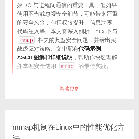
7.1
服务器端实现要点
| |  Young Gen   | | ⬅ Eden + Survivor

效 I/O 与进程间通信的重要工具，但如果
优缺点分析
| +--------------+ |

7.2
客户端实现要点
图解：IIS 安全防御流程
使用不当或忽视安全细节，可能带来严重
| |  Old Gen     | |

poll模型详解
7.3
示意图：客户端 ↔ 服务器 流程
的安全风险，包括权限提升、信息泄露、
| +--------------+ |

工作流程与区别
常见注意事项与优化建议
+------------------+
[客户端] → 请求管理界面 → [IIS]

代码注入等。本文将深入剖析 Linux 下与
代码示例
                      │

8.1
网络不定长包的处理
mmap
相关的典型安全问题，并给出实
优缺点分析
              ↳ 校验 Windows 凭
8.2
缓冲区管理与内存对齐
Young GC 处理短期对象（如查询请求）
战级应对策略。文中配有
代码示例
、
据

epoll模型详解（Linux 专有）
8.3
心跳包与超时重连机制
Old GC 处理长生命周期对象（缓存、segment）
ASCII 图解
和
详细说明
，帮助你快速理解
                      │

8.4
使用高层序列化库
并掌握安全使用
设计思路与优势
mmap
的最佳实践。
         ┌────────────┴────────
（Protobuf/FlatBuffers）简介
核心数据结构与系统调用
────┐

总结
示意图说明
         │ 有效 → 访问管理面板       
- 阅读更多 -
代码示例
│ 无效 → 访问拒绝 (401)

✅ 2. GC 算法设置
         └─────────────────────
边缘触发（Edge-Triggered）与水平触发
────┘
目录
（Level-Triggered）
优缺点分析
-XX:+UseG1GC
1. 引言
mmap机制在Linux中的性能优化方
其他系统IO多路复用模型简述
背景：为什么关注 mmap 的安全问题
默认推荐使用 G1（Garbage-First）GC，原因：
法
kqueue（BSD/macOS）
mmap 安全风险概览