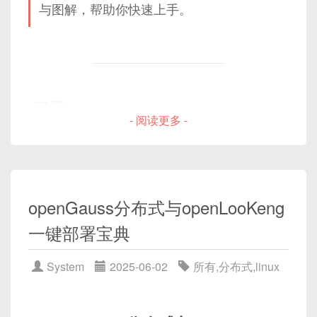
四、Tomcat 漏洞与弱口令防范
避免了最大文件描述符数限制
与图解，帮助你快速上手。
用于 Elasticsearch 的 Lucene 底层 ZeroCopy 文件
可变长度的消息体（Payload）
（
FD_SETSIZE
），但仍需遍历阻塞；
8.2 合理使用
msync
指令确保一致性
4.1 进程地址空间与虚拟内存布局
读写，默认等于堆大小。建议：
epoll
：Linux 专有，基于内核事件通知机制
具体业务数据，如聊天内容、指令参数、二
8.3 代码示例
1. 常见漏洞
4.2 匿名映射与文件映射的区别
一、背景：为什么关注 mmap 的
设计，性能优异；
进制文件片段等；
实战案例：大文件随机读写 vs 顺序扫描性能对比
4.3 页表结构与缺页中断
设置为堆大小的 0.5\~1 倍
安全问题
kqueue
：FreeBSD/macOS 专有，类似于
通常根据包头中的
length
指定其长度；
AJP Ghost
（CVE-2020-1938）：AJP 协议反序
避免直接内存泄漏
代码示例：文件映射
9.1 顺序扫描优化示例
epoll
；
列化
可选的尾部校验（Checksum/MAC）
目录
9.2 随机访问优化示例
5.1 简单示例：读写映射文件
IOCP
：Windows 平台专用，基于完成端口。
默认管理账号
：
admin/admin
- 阅读更多 -
Linux 下，
mmap
系统调用允许进程将一个文件
对整个包（或包头+消息体）做 CRC 校验，
9.3 性能对比与测试方法
5.2 共享内存示例：进程间通信
Manager 组件信息泄露
（或匿名内存）直接映射到自身的虚拟地址空间，替
确保数据在传输过程中未被篡改。
总结与最佳实践
本文将重点讲解 Linux 下的
select
、
poll
、
图解：mmap 映射过程
前言
代传统的
read
/
write
方式，实现零拷贝
epoll
三种模型（由于它们演进关系最为典
2. 防范要点
方案概览与架构图
四、垃圾回收器（GC）选择与原
I/O、按需加载、进程间共享内存等高效操作。然
6.1 用户态调用到内核处理流程
图示：协议整体三段式结构
型），并结合图解与代码示例，帮助读者深入理解工
理分析
而，正是这种
直接操作底层内存映射
的特性，一旦使
环境准备
6.2 Page Cache 与页表同步关系
openGauss分布式与openLooKeng
作原理与性能差异。
禁用 AJP 连接器
：在
server.xml
注释或移
用不当，就有可能打破用户态与内核态之间、不同权
mmap 常见应用场景
3.1 硬件与系统要求
除 AJP 段
一键部署宝典‌
限域之间的安全隔离，留出可被利用的
攻击面
：
一、回顾：mmap 的基本原理
+----------+-----------------
3.2 交叉编译工具链
GC 类型
优点
缺点
推荐版本
7.1 大文件随机读写
| Packet   | Payload         
3.3 Flutter SDK 与必要源码
权限提升
：恶意进程或非特权用户通过精心构造
<!--

7.2 数据库缓存（如 SQLite、Redis）
G1GC
并发收
整体吞吐
✅ ES 默
System
2025-06-02
所有
,
分布式
,
linux
| Header   | (Data Body)     
<Connector port="8009" protocol=
的
mmap
参数或竞态条件，获得对根目录、系
集，停顿
略低
认
在正式谈性能优化之前，我们先快速回顾
mmap
Flutter 在嵌入式 Linux 上的移植原理
7.3 进程间共享内存（POSIX 共享内存）
3. select模型详解
+----------+-----------------
-->
统库、SetUID 可执行文件等重要区域的写访问或
可控
的关键流程：
mmap 注意事项与调优
4.1 Flutter Engine 架构简介
| fixed    | variable        
执行能力。