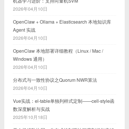
机器学习进阶：支持向量机SVM
Page Fault on demand          Page Fau
int
 listen_fd
,
 conn_fd
,
 sock_f
#
include
<stdio.h>
MAP_ANONYMOUS
，则设为
-1
。
安装 ARM 64 位交叉编译工具链：
│                                                               
字节对齐
：如前文所述，C 语言中的结构体会为
lt + 预读下一页 → 减少下一次缺页

int
 client_fds
[
MAX_CLIENT
]
;
2026年04月10日
确保
gsadm
用户具备 sudo 权限（如果需要执行
#
include
<stdlib.h>
offset
：映射文件时的起始偏移量，必须按
│

了快速访问而在字段之间填充“对齐字节”。若直接
struct
sockaddr_in
 serv_addr
,
 
系统级命令）：
#
include
<sys/mman.h>
页面大小对齐（例如 4096 的整数倍），否则会
│  ┌──────────────┐   ┌───────────────
sudo
apt
┌────────┐                     ┌──────
memcpy(&mystruct, buf,
OpenClaw + Ollama + Elasticsearch 本地知识库
    socklen_t cli_len
;
#
include
<fcntl.h>
┐   ┌───────────────────┐   │

sudo
apt
install
 -y gcc-aarch64-
被截断到所在页面边界。
────┐

sizeof(mystruct))
会导致与协议设计不一
    fd_set all_set
,
 read_set
;
Agent 实战
#
include
<unistd.h>
│  │  网络发现规则  │──▶│   扫描网段     │
│ Page0  │◀──访问────────       │ Page0    
致，需手动“紧凑打包”或显式地一个字段一个字段
char
 buf
[
1024
]
;
# 下面两行在 root 下执行
2026年04月10日
3.2 映射类型：
MAP_SHARED
vs
──▶│   发现新 IP      │   │

│◀──访问───────┐

检查交叉编译器版本：
地写入/读取。
sudo
usermod
 -aG wheel gsadm    
# 
MAP_PRIVATE
int
main
(
)
{
│  └──────────────┘   └───────────────
│ Not    │   缺页中断            │ In Ca
// 创建监听套接字
sudo
usermod
 -aG 
sudo
 gsadm     
# 
OpenClaw 本地部署详细教程（Linux / Mac /
int
 fd 
=
open
(
"data.bin"
,
 O_RD
┘   └─────────┬─────────┘   │

che │                │

if
(
(
listen_fd 
=
socket
(
AF_INE
│                                                
Windows 通用）
ftruncate
(
fd
,
4096
)
;
MAP_SHARED
│ Present│                     └──────
perror
(
"socket error"
)
;
# 应输出类似：gcc (Ubuntu 9.4.0) 9.
│             │

// 直接将文件映射到 0x400000 
2026年04月10日
────┘                │

3.3. 安装 openGauss 软件包
对映射区的写操作会立即反映到底层文件
exit
(
1
)
;
│  ┌──────────────┐   ┌───────────────
void
*
addr 
=
(
void
*
)
0x400000
;
└────────┘                     ┌──────
（即写回到页面缓存并最终写回磁盘）。
}
4. 示例协议定义与数据包结构
┐           │             │

char
*
map 
=
mmap
(
addr
,
4096
,
 P
分布式与一致性协议之Quorum NWR算法
────┐                │

以 openGauss 3.2 为例（请根据官网最新版本下
进程间可通过该映射区通信：若进程 A 对映
│  │ 主机发现规则  │──▶│ Agent 执行脚本 │─
if
(
map 
==
 MAP_FAILED
)
{
                               │ Page1    
说明
：如果你使用 Yocto SDK，可以直接
2026年04月10日
载）：
// 端口重用
─▶│   发现子主机     │   │

射区写入，进程 B 如果也映射同一文件并使
perror
(
"mmap"
)
;
│◀──预读────    │

使用 Yocto 提供的交叉编译环境。本文以
为了让读者更直观地理解，下文将以“简易聊天协议”
int
 opt 
=
1
;
│  └──────────────┘   └───────────────
用
MAP_SHARED
，就能看到修改。
                               │ In Ca
exit
(
EXIT_FAILURE
)
;
Vue实战：el-table单独列样式定制——cell-style函
Ubuntu 自带
gcc-aarch64-linux-
为例，设计一套完整的二进制协议，包含
文本消息
与
setsockopt
(
listen_fd
,
 SOL_SOCK
┘   └─────────┴─────────┘   │

che │──(无需缺页)────┘

}
示例：共享库加载、数据库文件缓存、多个
数深度解析与实战
# 以主节点为例
gnu
为例，进行手动交叉编译。
│                         ▲                        
心跳包
两种类型。
                               └──────
// 写入映射区
进程访问同一文件。
cd
2025年10月18日
▲             │

// 绑定
────┘
strcpy
(
map
,
"Injected!"
)
;
wget
MAP_PRIVATE
4.1 示例场景：简易聊天协议
│                         │                        
memset
(
&
serv_addr
,
0
,
sizeof
(
s
printf
(
"写入完成\n"
)
;