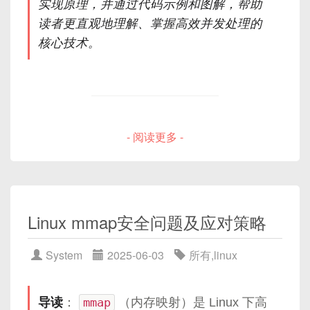
实现原理，并通过代码示例和图解，帮助
3.3
端序（Endian）与字节对齐
读者更直观地理解、掌握高效并发处理的
3. 弱口令防范
三、核心参数详解与图解
示例协议定义与数据包结构
核心技术。
4.1
示例场景：简易聊天协议
在 Windows 域或本地策略中开启复杂密码和最短长
✅ 1. 堆内存设置
度策略。
4.2
数据包整体结构图解
4.3
字段说明
序列化实现详解（发送端）
# PowerShell：设置本地密码策略

-Xms4g

- 阅读更多 -
目录
Import-Module SecurityPolicyDsc

-Xmx4g
5.1
C 语言结构体定义
5.2
手动填充与字节转换
SecurityPolicyPasswordPolicy Defau
表示最小与最大堆大小均为 4GB，推荐两者保持一
5.3
示例代码：打包与发送
背景与挑战
{

致以避免内存碎片与动态伸缩。
什么是IO多路复用
反序列化实现详解（接收端）
  Complexity                = 'Enab
Linux mmap安全问题及应对策略
  MinimumPasswordLength     = 12

select模型详解
6.1
读到原始字节流后的分包逻辑
🔍 堆内存结构图：
  PasswordHistorySize       = 24

6.2
解析头部与有效载荷
工作流程
System
2025-06-03
所有
,
linux
  MaximumPasswordAgeDays    = 60

+------------------+

6.3
示例代码：接收与解析
数据结构与调用方式
  MinimumPasswordAgeDays    = 1

|      Heap        |

示意图说明
实战：完整客户端与服务器示例
}
| +--------------+ |

导读
：
mmap
（内存映射）是 Linux 下高
代码示例