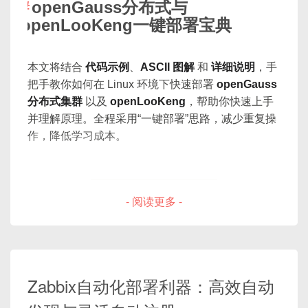
openGauss分布式与
CMS
并发标记
停止使用
❌ 弃用
4.2 图形子系统：EGL + DRM / Wayland
+----------+-----------------
8.1 对齐要求与页面大小
3.1 工作流程
用户态调用
最小化部署
：移除
examples
、
docs
、
信息泄露
：未经初始化的匿名映射或跨用户/跨进
清理，低
openLooKeng一键部署宝典
4.3 运行时与宿主层对接
8.2 内存回收与 munmap
manager
组件（如不需要）。
程的共享映射，可能泄露内存中的敏感数据（如
延迟
创建并配置 Flutter 项目
口令、密钥、私有 API、其他进程遗留的内存内
建立监听
：首先，服务器创建一个或多个套接字
8.3 性能坑：Page Fault、TLB 和大页支持
void
*
addr 
=
mmap
(
NULL
,
 length
,
 
ZGC /
超低延迟
需
✅ 大堆
3. 强化用户配置
本文将结合
代码示例
、
ASCII 图解
和
详细说明
，手
容）。
（socket），绑定地址、监听端口；
mmap 与文件 I/O 性能对比
5.1 新建 Flutter 应用模板
Shenandoah
GC
JDK11+/
（>16G）
其中，
Header
中最关键的是：
把手教你如何在 Linux 环境下快速部署
openGauss
代码注入与执行
：在只读段或库段意外映射成可
初始化fd\_set
：在每一次循环中，使用
addr = NULL
：让内核选地址。
总结
5.2 调整
pubspec.yaml
与依赖
红帽 JVM
编辑
conf/tomcat-users.xml
，定义安全角色
分布式集群
以及
openLooKeng
，帮助你快速上手
写可执行后，攻击者可以注入 shellcode 并跳转
FD_ZERO
清空读/写/异常集合，然后通过
length
：映射长度，内核会向上对齐到页
Magic Number
（魔数）或协议版本：用于快速
5.3 简单 UI 代码示例：
main.dart
与强密码：
并理解原理。全程采用“一键部署”思路，减少重复操
执行。
FD_SET
将所有需要监视的描述符（如监听
大小（通常 4KB）。
校验是否为本协议；
构建交叉编译环境
作，降低学习成本。
socket
、客户端
socket
）加入集合；
竞态条件（TOCTOU）
：在打开文件到
mmap
prot
：访问权限（
PROT_READ
、
Payload Length
：指明消息体长度，接收端据此
6.1 获取并编译 Flutter Engine（Linux ARM
映射之间，如果目标文件或路径被替换，就可能
调用 select
：调用
select(maxfd+1,
PROT_WRITE
）。
<
tomcat-users
>
分配缓存并防止粘包；
版）
导致将恶意文件映射到安全路径下，造成提权或
一、引言
&read_set, &write_set, &except_set,
<!-- 强密码示例：S3rv!ceAdm1n#2025
五、实战优化建议与场景拆解
flags
：
MAP_SHARED
/
Message Type / Command
：指明消息的业务含
数据劫持。
6.2 编写交叉编译 CMake 脚本
timeout)
；
<
role
rolename
=
"
manager-gui
"
/>
- 阅读更多 -
MAP_PRIVATE
/
MAP_ANONYMOUS
/
义，接收端根据类型派发给不同的处理函数；
旁路与内核攻击
：虽然不直接由
mmap
引起，
<
user
username
=
"
svc_admin
"
passw
6.3 构建生成可执行文件（Target）
MAP_HUGETLB
等。
内核会将这些集合从用户空间复制到内核空
Request ID / Sequence Number
（可选）：用
在 Linux 系统中，
mmap（内存映射）
是将文件或
目录
但通过内存映射可以实现对 Page Cache、
</
tomcat-users
>
场景
建议
部署与运行
fd
/
offset
：文件描述符与文件偏移
间，然后进行阻塞等待；
于客户端-服务器双向交互模式下的请求/响应映
设备直接映射到进程的虚拟地址空间的一种手段。它
TLB、Side-Channel 状态的分析，间接开启对内
中型集群
-Xms16g -Xmx16g + G1GC
量，同样需按页对齐。
射。
不仅可以将磁盘上的文件内容 “懒加载” 到内存，还
当任一文件描述符就绪（可读、可写或异
7.1 打包必要的库与资源
核态或其他进程数据的攻击。
概述
（32GB内存）
能利用
页面缓存（Page Cache）
实现高效的 I/O，
常）时返回，并将对应集合（read\_set，
图解：Tomcat 管理访问控制
内核插入 VMA（Virtual Memory Area）
7.2 将二进制和资源拷贝到设备
Zabbix自动化部署利器：高效自动
2.3 常见协议字段与对齐问题
环境与前置准备
同时支持多个进程共享同一块物理内存区域。相比传
write\_set）中“可用”的描述符位置标记；
大型写多场景
加大 DirectMemory + 提前触发
因此，在设计与审计 Linux 应用时，务必将
mmap
7.3 启动方式示例（Systemd 服务 / 脚本）
内核在该进程的虚拟内存空间中创建一条
openGauss 分布式集群部署
统的
read
/
write
方式，mmap 在处理大文