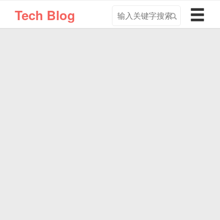
搜
导
Tech Blog
索
航
关
切
键
换
字