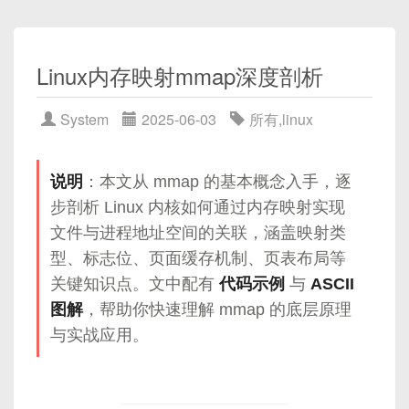
安全使用 mmap 的最佳实践
✅ 3. 线程栈大小
0-1 之间掌握一套定制化高效协议的开发思路与实践
目录
系统资源（内存、文件描述符表）耗尽
细节。
4.1 严格控制权限与标志：PROT\_* 与
最小权限运行
：用非 root 用户启动服务。
性能瓶颈明显
MAP\_*
Linux内存映射mmap深度剖析
-Xss1m
3. 基本认证与强密码
回顾：mmap 的基本原理
4.2 避免 MAP\_FIXED，优先使用非强制地
IO多路复用（I/O Multiplexing）的提出，正是为了在
性能瓶颈与优化思路
址映射
System
2025-06-03
所有
,
linux
单个线程/进程中“同时监控多个文件描述符
每个线程的栈大小，默认 1MB。ES 是 I/O 密集型系
使用
.htpasswd
管理用户，并在
.htaccess
4.3 使用 mlock / mlockall 防止页面被换出敏
优化技巧一：控制缺页中断——预取与预加载
（socket、管道、文件等）的可读可写状态”，一旦
2. 自定义协议设计要点
统，线程数众多，设置过大会导致：
中启用基本认证。
感数据
某个或多个文件描述符就绪，才去执行对应的读/写
3.1 使用
madvise
提示访问模式
说明
：本文从 mmap 的基本概念入手，逐
4.4 使用 MADV\_DONTFORK /
操作。它大幅降低了线程/进程数量，极大提高了系
内存浪费
3.2
MAP_POPULATE
选项预先填充页表
2.1 为什么需要自定义协议
步剖析 Linux 内核如何通过内存映射实现
MADV\_NOHUGEPAGE 避免子进程继承敏
统并发处理能力与资源利用率。
# 安装工具并生成用户
Native Stack OOM
3.3 代码示例
感映射
文件与进程地址空间的关联，涵盖映射类
sudo
apt-get
install
 apache2-utils

优化技巧二：页大小与 TLB 利用
性能需求
：在高并发、低延迟场景下，尽量减少
4.5 及时解除映射与使用 msync 保证数据一
型、标志位、页面缓存机制、页表布局等
推荐值：512k\~1m。
额外字符与冗余字段，比如在游戏服务器，网络
致性
# 系统会提示输入强密码，例如：P@ssw0rd!2
4.1 小页 vs 大页（Huge Page）
关键知识点。文中配有
代码示例
与
ASCII
带宽和处理时延都很敏感；
4.2
MAP_HUGETLB
与 Transparent Huge
防范 TOCTOU 与缓解竞态条件
图解
，帮助你快速理解 mmap 的底层原理
资源受限
：在嵌入式、物联网设备上，CPU 和内
2. 什么是IO多路复用
# 在虚拟主机配置或 .htaccess 中启用
Pages
与实战应用。
5.1 原子性地打开与映射：
存资源有限，不能使用过于臃肿的高级库；
<
Directory 
"/var/www/secure"
>
4.3 代码示例
open+O\_CLOEXEC 与 fstat 一致性检查
    AuthType Basic

协议可控
：最大限度贴合业务需求，高度灵活，
✅ 4. Metaspace 设置（JDK8+）
优化技巧三：对齐与分段映射
IO多路复用通俗地说，就是“一个线程（或进程）监
5.2 使用 trusted directory 与路径白名单来避
    AuthName 
"Protected Area"
可随时调整；
视多个IO句柄（文件描述符），等待它们中任何一个