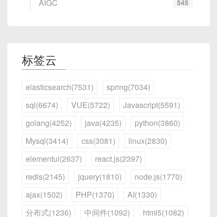
AIGC
整。
545
#
include
<stdio.h>
──────┐│

│         │

强制写回并可指定
MS_SYNC
/
结构”后进行一次校验，确保数据未损坏。
多
需要显式 IPC（管
多进程可共享同一段
 │  │Kernel    │──▶│DRM/EGL     │◀──│H
#
include
<stdlib.h>
│                                               
MS_ASYNC
。
典型用途
：
DMI   ││

▼         │

进
道、消息队列、共享
映射
#
include
<sys/mman.h>
对无需立即同步的场景，可依赖操作系统后
3.3 端序（Endian）与字节对齐
对数据中心服务器实时检测，自动发现新上
 │  │+Rootfs   │   │渲染层      │   │显
│            内核空间：                               
程
内存等）
（
MAP_SHARED
）
#
include
<unistd.h>
台写回，避免阻塞。
线或下线的主机；
示屏  ││

│

共
标签云
避免 Page Cache 冲突
端序
：大端（Big‐Endian）与小端（Little
 │  └──────────┘   └────────────┘   └─
对网络设备（如交换机、路由器）进行
│  ┌──────────────────────────────────
享
int
main
(
)
{
3. openGauss 分布式集群部署
‐Endian）。x86/x64 架构一般使用小端存储，即
──────┘│

──────────────────┐│

SNMP 探测，自动入库；
    size_t len 
=
4096
;
// 一页
避免同时对同一文件既
read
又
缓
操作系统页面缓存控
直接映射页缓存，内
 │       ▲                                      
│  │ 内核复制read_fds集合 & write_fds集合
数值最低有效字节放在内存低地址；而网络规范
// 匿名映射，申请可读可写
对云环境（AWS、Azure、OpenStack）中
elasticsearch(7531)
spring(7034)
mmap
；若必须，可考虑使用
存
制读写，额外步骤
核保证一致性
│

到内存           ││

（TCP/IP）更常使用大端（网络字节序）。
char
*
buf 
=
mmap
(
NULL
,
 len
,
 PR
的实例网段进行定期扫描。
3.1. 架构概览
posix_fadvise
做预读/丢弃提示。
一
sql(6674)
VUE(5722)
Javascript(5591)
 │       │                                      
│  │ 并遍历这些文件描述符，等待任何一个就绪                
if
(
buf 
==
 MAP_FAILED
)
{
小端示例
（0x12345678 存储在连续 4 字节
致
│

││

2.2. 主机发现（Host Discovery）
perror
(
"mmap"
)
;
golang(4252)
java(4235)
python(3860)
下面我们逐一介绍具体优化技巧。
内存）：
性
本示例采用
双节点主备高可用
架构，数据通过 built-
 │  ┌──────────┐   ┌──────────┐   ┌───
│  │ 若超时或FD就绪，则select() 返回                         
exit
(
EXIT_FAILURE
)
;
in 的
streaming replication
方式同步：
────────┐│

││

Mysql(3414)
css(3081)
linux(2830)
}
定义
：Zabbix Agent（或自定义脚本）在某些已
 │  │        Flutter 可执行      │ App        
│  └──────────────────────────────────
内存地址 ↑

从上表可见，对于
大文件随机访问
、
进程间共享
、需
// 忘记初始化，直接读取
有主机或集群中执行一组命令，探测其他主机
elementui(2637)
react.js(2397)
││

──────────────────┘│

+--------+--------+--------+----
要减少内存拷贝的场景，mmap 往往效率更高。但对
┌───────────────────┐     ┌───────────
printf
(
"buf[0] = 0x%02x\n"
,
 bu
（如 Docker 容器、Kubernetes 节点），并将发
 │  │     (Engine + assets)   │ ◀──│按
│                                               
----+

────────┐

小文件、一次性顺序读写，传统的
redis(2145)
jquery(1810)
node.js(1770)
// ...
现结果上报给 Zabbix Server，由 Server 执行后
键/触摸   ││

│         │

三、优化技巧一：控制缺页中断
| 0x78   | 0x56   | 0x34   | 0x1
│   Primary Node    │     │   Standby 
read
/
write
也足够且更简单。
munmap
(
buf
,
 len
)
;
续动作。
 │  └──────────┘   └──────────┘   └───
│                                               
ajax(1502)
PHP(1370)
AI(1330)
2   |

——预取与预加载
Node    │

return
0
;
────────┘│

▼         │

+--------+--------+--------+----
│ 192.168.1.10      │     │ 192.168.1.
实现方式
：
分布式(1236)
中间件(1092)
html5(1082)
}
 └────────────────────────────────────
│  ┌──────────┐        ┌──────────┐       
----+