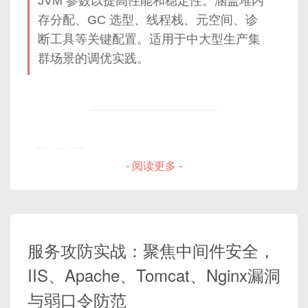
JVM 参数以提高性能和稳定性。涵盖堆内
存分配、GC 选型、线程栈、元空间、诊
断工具等关键配置。适用于中大型生产集
群场景的调优实践。
📘 目录
- 阅读更多 -
为什么关注 Elasticsearch 的 JVM 参数？
Elasticsearch 启动时 JVM 配置位置说明
核心参数详解与图解
服务攻防实战：聚焦中间件安全，
垃圾回收器（GC）选择与原理分析
IIS、Apache、Tomcat、Nginx漏洞
实战优化建议与场景拆解
与弱口令防范‌
JVM 调试与监控工具推荐