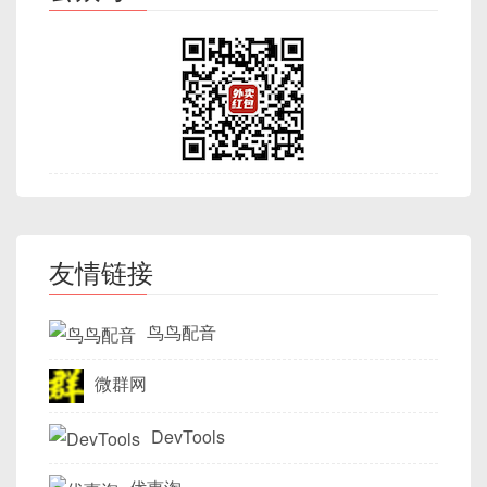
   进程1写入 0x1000+1 = 'Z'  → 写到物理页
(1B) | MsgSeq (4B) | UsernameLen (1B) 
如果该地址正被程序或动态链接库使用，原有映
    max_fd 
=
 listen_fd
;
“自动动作”实现后续入库、模板绑定等操作。
（Engine 源码较多，整个克隆可能需要几分
X：物理页X 变为 [A][Z][C][D]

| 

射立即失效，
不同于
mmap(NULL, ...)
，后
优点
：首次访问时不会再触发 Page Fault。
FD_ZERO
(
&
all_set
)
;
3.4. 配置主节点（Primary）
钟）。
   进程2能立即读取到 'Z'。

+=====================================
者由内核选取不会覆盖已有区域。
FD_SET
(
listen_fd
,
&
all_set
)
;
缺点
：如果映射很大，调用
mmap
时会阻塞较
=====================================+

安装 Ninja、Dep等依赖：
恶意构造的
data.bin
可以包含 shellcode、
长时间，适合启动时就需遍历大文件的场景。
2. MAP_PRIVATE:

3.4.1. 初始化数据库集群
|   Username (variable, UsernameLen B)                                     

printf
(
"服务器启动，监听端口 %d...
变量偏移值等，一旦写入并 mprotect 可写可执
   物理页 Y 存放 [A][B][C][D]

+=====================================
以
gsadm
用户执行初始化脚本：
sudo
apt
install
3.3 代码示例
行，就可直接执行恶意代码。
   进程1虚拟页0x1000 ↔ 物理页Y (COW 未发生
=====================================+

Zabbix 自动注册概述
sudo
apt
install
 -y 
curl
 python3
while
(
1
)
{
前)

|   BodyLen (2B)   |   Body (variable, 
        read_set 
=
 all_set
;
// 
ASCII 图解
   进程2虚拟页0x2000 ↔ 物理页Y

下面示例演示对 100MB 文件进行顺序读取，分别使
BodyLen B)                           

cd
        nready 
=
select
(
max_fd 
+
1
自动注册属于「Agent 主动推送 → Server 动作触
用普通
mmap
与加
MAP_POPULATE
、
+=====================================
# 初始化集群，指定数据目录 /home/gsadm/op
if
(
nready 
<
0
)
{
   进程1写入 0x1000+1 → 触发 COW，将物理页
原始进程地址空间：

发」范畴，当新主机启动并加载 Zabbix Agent 后，
=====================================+

提示
：后面我们会用到
gn
、
ninja
madvise
的方式进行对比。
友情链接
# -D 指定数据目录，-p 指定监听端口，-w
Y 复制到物理页Z（[A][B][C][D]）

perror
(
"select error"
)
  ┌─────────────────────────────┐

|   Checksum (4B, 可选)                                                     

通过 Agent 将自己的元数据（Host Metadata）告知
来编译 Engine，如果缺少工具，会导致编
./bin/gs_initdb -D ~/openGauss/dat
   进程1 虚拟页指向物理页Z，写入修改使其变为 
break
;
  │ 0x00400000 ──┐             │

+=====================================
Zabbix Server，Server 根据预设动作（Action）进
译失败。
鸟鸟配音
[A][Z][C][D]

}
  │               │  .text 段  │

// mmap_prefetch_example.c
=====================================+
行自动添加、分组、模板绑定等操作。
   进程2仍指向物理页Y，读取到原始 [A][B][C]
完成后，你会看到类似：
  │               └─────────────┤

#
include
<fcntl.h>
[D]
微群网
  │   ……                        │

// 如果监听套接字可读，表示有新
#
include
<stdio.h>
3.1. Zabbix Agent 自动注册原理
Magic (2B)
：协议标识，如
0xABCD
；
  │ 0x00600000 ──┐             │

if
(
FD_ISSET
(
listen_fd
,
&
r
#
include
<stdlib.h>
[INFO ] ... initdb 完成
Version (1B)
：协议版本，如
0x01
；
DevTools
  │               │  .data 段  │

3.3 保护标志：
PROT_READ
、
            cli_len 
=
sizeof
(
cli_a
#
include
<sys/mman.h>
Agent 上报流程
：
MsgType (1B)
：消息类型，1=文本消息；2=心
PROT_WRITE
、
PROT_EXEC
  │               └─────────────┤

            conn_fd 
=
accept
(
liste
#
include
<sys/stat.h>
Flutter 在嵌入式 Linux 上的移植
3.4.2. 修改配置文件
Zabbix Agent 启动时读取配置，若
  └─────────────────────────────┘

跳包；