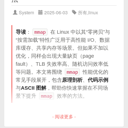
在现代分布式系统、网络服务中，往往需要在不同组
IOCP（Windows）
件之间实现高效、可靠的数据交换。虽然诸如
2.1 权限提升漏洞（Privilege Escalation）
支持并发回收（低延迟）
System
2025-06-03
所有
,
linux
真实场景中的应用与性能对比
HTTP、WebSocket、gRPC、Protocol Buffers 等通
2.2 信息泄漏（Information Disclosure）
增量收集，适合大堆场景（>4GB）
三、Apache 漏洞与弱口令防范
总结与实践建议
用协议和框架已广泛应用，但在某些性能敏感或定制
2.3 代码注入与执行（Code Injection &
替代 CMS（Java 9 起官方弃用 CMS）
化需求场景下（如游戏服务器、物联网设备、嵌入式
参考资料
导读
：
mmap
在 Linux 中以其“零拷贝”与
Execution）
1. 常见漏洞
系统等），我们仍需针对业务特点自定义轻量级协
📊 G1 GC 内部区域：
“按需加载”特性广泛用于高性能 I/O、数据
2.4 竞态条件与 TOCTOU（Time-Of-Check
议。
库缓存、共享内存等场景。但如果不加以
to Time-Of-Use）漏洞
路径穿越
（CVE-2021-41773）
+----------+----------+----------+

优化，同样会出现大量缺页（page
2.5 旁路攻击与内核态攻击（Side-Channel &
自定义协议的核心在于：
| Eden     | Survivor | Old Gen  |

信息泄露
：mod\_status、mod\_info 默认开启
Kernel Exploits）
fault）、TLB 失效率高、随机访问效率低
1. 背景与挑战
+----------+----------+----------+

内存溢出
（如 HTTP/2 漏洞 CVE-2019-0211）
等问题。本文将围绕
mmap
性能优化的
常见漏洞示例与剖析
尽可能少的头部开销
，减少单条消息的网络流
    |             |        |

量；
常见手段展开，包含
原理剖析
、
代码示例
    v             v        v

2. 防范要点
3.1 匿名映射与未初始化内存读取
在网络编程或高并发服务器设计中，经常会遇到“用
G1 GC 统一管理内存区域（Region），按对象寿命
明确的字段定义与固定/变长设计
，方便快速解
与
ASCII 图解
，帮助你快速掌握在不同场
3.2 MAP\_FIXED 误用导致任意地址覆盖
一个线程/进程如何同时处理成百上千个网络连接”这
划分
析；
景下提升
mmap
效率的方法。
关闭不必要模块
：
3.3 文件映射中 TOCTOU 漏洞示例
样的问题。传统的阻塞式IO（Blocking IO）需要为
可拓展性
，当新功能增加时，可以向后兼容。
3.4 共享映射（MAP\_SHARED）导致的数
每个连接都分配一个独立线程或进程，这在连接数骤
# 只保留核心模块
据竞争与向下权限写入
增时会导致：
- 阅读更多 -
本文以 Linux C 网络编程为切入点，深入剖析从协议
a2dismod status info autoindex

3.5 只读映射到可写段的保护绕过示例
设计到序列化与反序列化实现的全过程，帮助你在
systemctl restart apache2
线程/进程上下文切换开销巨大