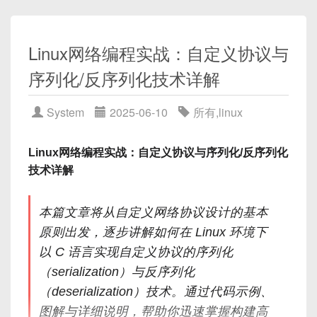
🚨 常见性能问题来源：
问题
原因
Linux网络编程实战：自定义协议与
一、中间件安全总体防御思路
查询延迟高
老年代 GC 频繁，FullGC 抖动
序列化/反序列化技术详解‌
堆外内存爆炸
Page Cache 没有保留
及时打补丁
：关注官方安全通告，第一时间升级
System
2025-06-10
所有
,
linux
OOM
堆设置过小 or Metaspace 无限制
至最新稳定版本。
ES 启动慢
初始化栈大 or JIT 编译负担
最小化安装
：仅启用必要模块/组件，减少攻击
Linux网络编程实战：自定义协议与序列化/反序列化
面。
技术详解
强密码策略
：在所有管理接口、基本认证、用户
数据库中施行强密码规则。
本篇文章将从自定义网络协议设计的基本
访问控制
：结合防火墙、WAF、IP 白名单限制管
二、Elasticsearch 启动时 JVM
原则出发，逐步讲解如何在 Linux 环境下
理端口访问。
配置位置说明
以 C 语言实现自定义协议的序列化
安全审计与监控
：部署 IDS/IPS，定期渗透测试
（serialization）与反序列化
和日志审计。
（deserialization）技术。通过代码示例、
Elasticsearch 的 JVM 配置文件：
图解与详细说明，帮助你迅速掌握构建高