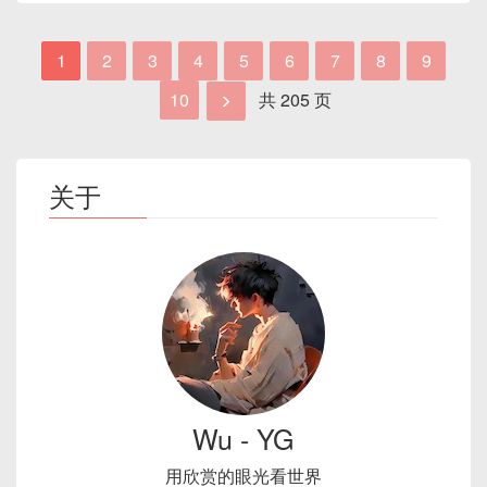
Flutter 作为 Google 出品的跨平台 UI 框架，除了手
🔍 2. jvisualvm / Java Mission Control
3.4. API 自动注册：更灵活的方案
信息泄露
：默认
stub_status
、错误页面泄
// 编译器会按 4 字节对齐，sizeof
即可找到物理页。
写区，再修改局部数据或跳转表，从而在内存中
机与桌面端，还可以运行在 Linux 平台上。然而，嵌
3.5. 图解：自动注册流程示意
露路径
二、mmap 基本概念
// 但如果字段顺序不当，比如 uint
int
select_example
(
int
 listen_fd
)
注入提权代码。
写时复制（COW）
（针对
MAP_PRIVATE
）
入式 Linux（例如基于 ARM Cortex-A 的开发板）并
1
2
3
4
5
6
7
8
9
可视化 JVM 内存使用、线程、GC 压力、类加载信
实战：网络发现与自动添加主机
    fd_set read_fds
;
匿名映射覆盖关键结构
：利用
MAP_FIXED
将
2. 防范要点
不自带完整的桌面环境，尤其缺少 X11/Wayland、
息。
4.1. 前置准备：Zabbix Server 与 Agent 网络连通
1. 概述
首次写入时触发 Page Fault，内核复制原始
10
共 205 页
struct
timeval
 timeout
;
2.1 什么是内存映射？
关键系统内存页（如 GOT、PLT、glibc 数据段）
完整的打包工具。因此，要在嵌入式设备上跑
4.2. 创建网络发现规则
页面到新物理页，更新 PTE 并标记为可写，
int
 maxfd
,
 nready
;
映射到可写空间，修改函数指针或全局变量，实
🐞 3. GC 日志分析（建议开启）
Flutter，需要自定义编译 Flutter Engine、部署最小
更新核心模块
：使用官方稳定版或受信任发行
4.3. 配置自动动作（Action）自动添加新主机
不影响底层文件。
如果想强制“紧凑打包”，可使用：
现
Root 权限
操作。
内存映射（Memory Mapping）
是指将一个文件或
openGauss
是华为主导的开源关系型数据库，
化的运行时依赖，并将 Flutter 应用打包成能够在裸
版。
4.4. 代码示例：使用 API 创建网络发现规则与动
// 假设只监听一个listen_fd，或再加若
解除映射
关于
一段设备内存直接映射到进程的虚拟地址空间中。通
兼容 PostgreSQL 生态，支持主备高可用和分布
机 Linux 环境下启动的可执行文件。
禁用不必要指令
：移除
autoindex
、
作
while
(
1
)
{
2.2 信息泄漏（Information Disclosure）
-Xlog:gc*:file
=
gc.log:time,uptime,
过 mmap，用户程序可以像访问普通内存一样，直接
式部署。
#
pragma
 pack(push, 1)
server_tokens on
。
实战：Zabbix Agent 自动注册示例
FD_ZERO
(
&
read_fds
)
;
munmap
(
addr
,
 length
)
;
对文件内容进行读写，而无需显式调用
本文以“Rockchip RK3399 + Yocto 构建的
openLooKeng
（前称 LooKeng）是一款轻量
struct
MyHeader
{
FD_SET
(
listen_fd
,
&
read_fd
5.1. Zabbix Agent 配置
匿名映射后未经初始化的读取
：由于 Linux
read
/
write
。
Embedded Linux”为例，演示如何完成这一流程。你
用
GCViewer
或 GCEasy 分析。
级、兼容多种数据源（包括 openGauss）的分布
    uint32_t magic
;
// 4 B
        maxfd 
=
 listen_fd
;
（
zabbix_agentd.conf
）
mmap
对
MAP_ANONYMOUS
区域会分配零
http
{
内核删除对应 VMA，清除页表。
可以根据自己的板卡型号和操作系统分发版本，做相
    uint16_t version
;
// 2 B
式 SQL 查询引擎。
5.2. 指定
HostMetadata
与
页，而快速访问可能会暴露
先前未被清零的物理
优势包括：
server_tokens
 off
;
# 禁
应替换或微调。
    uint16_t msg_type
;
// 2 B
若为
MAP_SHARED
且页面被修改过，则会
// 如果有多个client_fd，此处
HostMetadataItem
页
，尤其在内存重用场景下，会读取到其他进程
autoindex
 off
;
# 关
    uint32_t payload_len
;
// 4 B
本宝典旨在帮助你在最短时间内完成以下两项工作：
在后台逐步将脏页写回磁盘（或在
msync
5.3. Zabbix Server 配置自动注册动作
遗留的数据。
零拷贝 I/O
：数据直接通过页面缓存映射到进程地
}
}
;
时同步）。
// 设置超时时间，比如1秒
5.4. 代码示例：Agent 模板绑定与主机自动分组
址空间，不需要一次文件内容从内核拷贝到用户
#
pragma
 pack(pop)
共享映射（MAP\_SHARED）
：多个进程映射同
部署一个简单的 openGauss 分布式集群
，包含
七、示例：优化后的
        timeout
.
tv_sec 
=
1
;
进阶：通过 Zabbix API 进行灵活自动注册
Wu - YG
空间再拷贝到应用缓冲区。
// 通过 #pragma pack(1) 可确保 sizeo
一文件，若未充分验证文件读写权限，被映射进
1 个主节点
和
1 个备节点
。
Elasticsearch jvm.options 文件
        timeout
.
tv_usec 
=
0
;
3. 基本认证与强密码
6.1. 场景说明：动态主机池与标签化管理
程 A 的敏感数据（如配置文件内容、用户口令）
随机访问效率高
：对于大文件，跳跃读取时无需
方案概览与架构图
一键部署 openLooKeng
，通过 openLooKeng
用欣赏的眼光看世界
6.2. Python 脚本示例：查询、创建、更新主机
可能被进程 B 读取。
频繁 seek 与 read，直接通过指针访问即可。