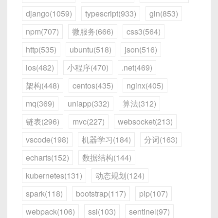
11      │

3.1 使用
madvise
提示访问模式
Zabbix Agent 运行脚本
：在 Agent 配置文件
───────┘
┌───────────┐   │

django(1059)
typescript(933)
gin(853)
│ ┌───────────────┐ │     │ ┌─────────
中指定
UserParameter
或
│  │ FD_ISSET │        │ 处理事件  │       
预期
：匿名映射会分配清零页，应输出
──────┐ │

大端示例
：
三、mmap 参数详解
npm(707)
微服务(666)
css3(564)
│ 继续循环   │   │

HostMetadataItem
，负责探测子宿主的
当映射一个大文件，如果没有任何提示，内核会默认
0x00
。
│ │ openGauss     │ │     │ │ openGaus
描述
：Host 上编译得到的可执行文件在 Device
│  └──────────┘        └──────────┘       
地址/服务列表；
按需加载（On-Demand Paging），这导致首次访问
s     │ │

实际风险
：如果系统内存页因快速重用而未真正
http(535)
ubuntu(518)
json(516)
上运行后，会调用 Linux Kernel 提供的
└───────────┘   │

内存地址 ↑

│ │  Port:5432    │ │     │ │  Port:54
每个新页面都要触发缺页中断。对顺序扫描场景，可
Discovery 规则
：在 Zabbix UI 中定义“主机
3.1 常见参数含义
清零（某些旧内核版本或特定配置下），
DRM/EGL 接口，直接在 HDMI 或 LCD 上渲染
└─────────────────────────────────────
+--------+--------+--------+----
ios(482)
小程序(470)
.net(469)
32    │ │

以通过
madvise
向内核提示访问模式，从而提前
发现规则”，指定 Discover 方式（Item
buf[0]
可能为其他进程使用过的数据片段，
Flutter UI。触摸或按键事件通过
─────────────────────┘
----+

│ └───────────────┘ │     │ └─────────
预加载或将页面放到后台读。
Key）、过滤条件，以及后续的动作。
架构(448)
centos(435)
nginx(405)
造成
信息泄漏
。
/dev/input/eventX
传入 Flutter Engine，
| 0x12   | 0x34   | 0x56   | 0x7
──────┘ │

void
*
ptr 
=
mmap
(
addr
,
 length
,
 pro
典型用途
：
驱动应用逻辑。
8   |

└───────┬───────────┘     └───┬───────
mq(369)
uniapp(332)
算法(312)
用户态将关心的 FD 放入
fd_set
；
漏洞剖析
+--------+--------+--------+----
────────┘

容器化环境：在宿主机自动发现运行的容
#
include
<sys/mman.h>
调用
select
，内核会复制集合并阻塞；
链表(296)
mvc(227)
websocket(213)
addr
：映射基址（很少手动指定，通常填
----+
        │ Streaming Replication │

mmap 创建 VMA，但物理页可能从空闲页池中
#
include
<errno.h>
器，批量生成监控项并关联对应模板；
内核检查每个 FD 的状态，若有就绪则返回；
NULL
）。
        │  WAL 日志 + PlaceLog  │

分配
。
#
include
<stdio.h>
vscode(198)
机器学习(184)
分词(163)
虚拟化平台：在 Hypervisor 主机上探测虚拟
用户态遍历判断哪个 FD 就绪，执行相应的 IO 操
        ▼                      ▼
length
：映射长度，必须大于 0，会被向上取
#
include
<unistd.h>
在网络通信中，
必须统一使用网络字节序（大端）传
如果系统未强制清零（例如在启用了大页、性能
机列表，自动注册并分配监控模板；
echarts(152)
数据结构(144)
作；
环境准备
整到页面边界（如 4KB）。
输整数
，常用函数：
优化模式下），内核可能直接分配已被释放但尚
微服务集群：在应用节点探测微服务实例列
处理完成后，用户态再次构造新的
fd_set
循
// 在 mmap 后，对映射区域使用 madvise
kubernetes(131)
动态规划(124)
prot
：映射内存区域的访问权限，常见组合：
Primary Node
负责写入操作，产生 WAL 日志。
未清零的物理页。
表，自动添加服务监控。
环往复。
void
hint_sequential
(
void
*
addr
,
 s
htonl(uint32_t hostlong)
：将主机字节
3.1 硬件与系统要求
Standby Node
通过
pg_basebackup
拉取
用户进程读取时就会看到旧数据。
PROT_READ
：可读
spark(118)
bootstrap(117)
pip(107)
// MADV_SEQUENTIAL：顺序访问，
序（host）转换为网络字节序（network），针对
2.3. 自动发现的作用与典型场景
Primary 数据，并使用
recovery.conf
进行
PROT_WRITE
：可写
3.4 代码示例：服务器端多路复用
if
(
madvise
(
addr
,
 length
,
 MADV
32 位；
webpack(106)
ssl(103)
sentinel(97)
攻击场景
日志接收，保持数据一致。
主机 (Host)
：
（select）