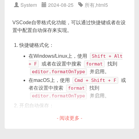
<
body
>
System
2024-08-25
所有
,
html5
            source
.
onmessage
=
fun
<
div
id
=
"
container
"
style
="
height
:
                document
.
getElemen
<
div
id
=
"
tip
"
>
</
div
>
var
 canvas 
=
new
fabric
.
Canvas
(
'c'
}
;
VSCode自带格式化功能，可以通过快捷键或者在设
</
body
>
var
 circle 
=
new
fabric
.
Circle
(
{
}
else
{
</
html
>
置中配置自动保存来实现。
  radius
:
20
,
            document
.
getElementByI
  fill
:
'green'
,
}
快捷键格式化：
在这段代码中，我们首先引入了高德地图API，并在
  left
:
100
,
</
script
>
head
标签内包含了地图初始化和定位的
在Windows/Linux上，使用
Shift + Alt
  top
:
100
</
body
>
JavaScript代码。在
body
标签内，我们有一个id
+ F
或者在设置中搜索
format
找到
}
)
;
</
html
>
为
container
的div，这是地图将要渲染的容器。
editor.formatOnType
并启用。
circle
.
hasControls 
=
true
;
onError
函数用于在定位失败时显示错误信息，
circle
.
hasBorders 
=
true
;
在macOS上，使用
Cmd + Shift + F
或
以下是服务器端的PHP示例代码，假设服务器端支
而
onComplete
函数则用于解析定位数据，并在定
canvas
.
add
(
circle
)
;
者在设置中搜索
format
找到
持SSE：
位成功时将地图中心设置为定位所得的位置。这个示
canvas
.
setActiveObject
(
circle
)
;
editor.formatOnType
并启用。
例展示了如何在网页中集成高德地图API并实现定位
开启自动保存：
功能。
<?php
移动对象：
打开设置(
File > Preferences >
- 阅读更多 -
header
(
'Content-Type: text/event-s
Settings
或
Code > Preferences >
header
(
'Cache-Control: no-cache'
)
;
Settings
)。
var
 canvas 
=
new
fabric
.
Canvas
(
'c'