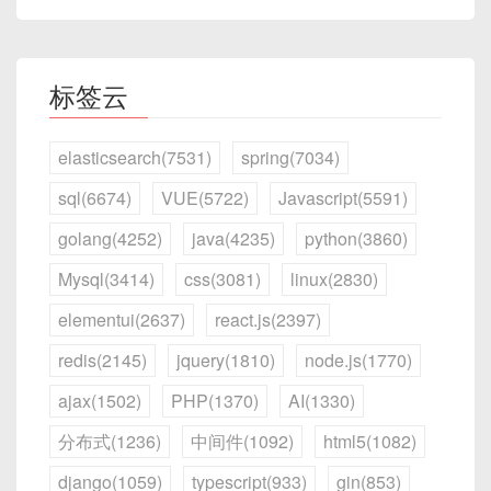
标签云
elasticsearch(7531)
spring(7034)
sql(6674)
VUE(5722)
Javascript(5591)
golang(4252)
java(4235)
python(3860)
Mysql(3414)
css(3081)
linux(2830)
elementui(2637)
react.js(2397)
redis(2145)
jquery(1810)
node.js(1770)
ajax(1502)
PHP(1370)
AI(1330)
分布式(1236)
中间件(1092)
html5(1082)
django(1059)
typescript(933)
gin(853)