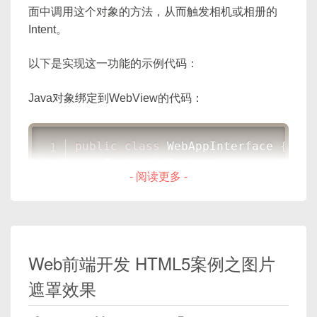
面中调用这个对象的方法，从而触发相机或相册的
// 绘制旋转后的图像
Intent。
  ctx
.
drawImage
(
image
,
 canvas
.
widt
以下是实现这一功能的示例代码：
// 恢复之前保存的状态
  ctx
.
restore
(
)
;
Java对象绑定到WebView的代码：
}
;
image
.
src 
=
'path_to_your_image.jp
public
class
WebAppInterface
{
Context
 mContext
;
在这个例子中，图像会以其自身的中心点为旋转中心
- 阅读更多 -
进行原地旋转。首先，我们保存了Canvas的状态，
WebAppInterface
(
Context
 c
)
{
然后移动坐标系，进行旋转，再将坐标系恢复，最后
        mContext 
=
 c
;
绘制图像。这样图像就会原地旋转，而不会移动。
}
Web前端开发 HTML5案例之图片
@JavascriptInterface
public
void
openCamera
(
)
{
遮罩效果
Intent
 takePictureIntent 
=
if
(
takePictureIntent
.
reso