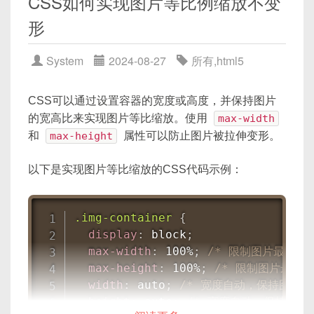
CSS如何实现图片等比例缩放不变
for
(
var
 i 
=
0
;
 i 
<
 petals
;
 i
+
var
 radians 
=
(
i 
/
 petals
)
形
var
 newX 
=
 centerX 
+
 Math
.
var
 newY 
=
 centerY 
+
 Math
.
System
2024-08-27
所有
,
html5
        ctx
.
lineTo
(
newX
,
 newY
)
;
}
CSS可以通过设置容器的宽度或高度，并保持图片
    ctx
.
closePath
(
)
;
的宽高比来实现图片等比缩放。使用
max-width
    ctx
.
fillStyle 
=
 color
;
和
max-height
属性可以防止图片被拉伸变形。
    ctx
.
fill
(
)
;
}
以下是实现图片等比缩放的CSS代码示例：
// 调用函数绘制花卉
drawFlower
(
125
,
125
,
50
,
5
,
'pink'
.img-container
{
</
script
>
display
:
 block
;
max-width
:
 100%
;
/* 限制图片最大宽
</
body
>
max-height
:
 100%
;
/* 限制图片最大
</
html
>
width
:
 auto
;
/* 宽度自动，保持图片原
height
:
 auto
;
/* 高度自动，保持图片
这段代码定义了一个
drawFlower
函数，它接受中