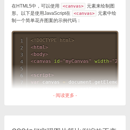
ws
.
onerror
=
function
(
event
)
{
在HTML5中，可以使用
<canvas>
元素来绘制图
    console
.
error
(
'WebSocket 通信
形。以下是使用JavaScript在
<canvas>
元素中绘
}
;
制一个简单花卉图案的示例代码：
// 当你需要关闭WebSocket连接时，可以调用
// ws.close();
<!DOCTYPE html>
<
html
>
<
body
>
这段代码演示了如何创建一个WebSocket连接，并
<
canvas
id
=
"
myCanvas
"
width
=
"
250
"
为连接、接收消息、关闭连接以及通信错误定义了处
理函数。这是实现WebSocket实时通信的基本用
<
script
>
法。
var
 canvas 
=
 document
.
getElementBy
var
 ctx 
=
 canvas
.
getContext
(
'2d'
)
;
- 阅读更多 -
// 绘制花卉
function
drawFlower
(
centerX
,
 cente
    ctx
.
beginPath
(
)
;
    ctx
.
moveTo
(
centerX
,
 centerY
)
;