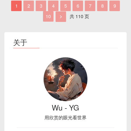
var
 circle 
=
new
fabric
.
Circle
(
{
在搜索框中输入
auto save
。
$time
=
date
(
'r'
)
;
1
2
3
4
5
6
7
8
9
  radius
:
20
,
echo
"data: The server time is: 
{
$
选择
editor.formatOnSave
并启用。
  fill
:
'green'
,
10
共 110 页
flush
(
)
;
  left
:
100
,
如果你想要在保存文件时自动格式化CSS，可以在
  top
:
100
VSCode的设置中添加以下配置：
在这个例子中，浏览器打开一个到服务器的SSE连
}
)
;
接，然后服务器源源不断地发送时间更新。这个过程
关于
canvas
.
add
(
circle
)
;
是持久的，直到连接关闭。这种方式可以用来实现实
circle
.
set
(
{
 left
:
200
,
 top
:
200
}
{
时更新的应用，比如实时新闻，实时股票价格等。
canvas
.
renderAll
(
)
;
"editor.formatOnSave"
:
true
,
"editor.codeActionsOnSave"
:
{
"source.fixAll"
:
true
缩放对象：
}
}
var
 canvas 
=
new
fabric
.
Canvas
(
'c'
var
 circle 
=
new
fabric
.
Circle
(
{
这样，每次保存文件时，VSCode都会自动应用格式
Wu - YG
  radius
:
20
,
化和代码修复。如果你使用的是CSS预处理器如
  fill
:
'green'
,
用欣赏的眼光看世界
SCSS或LESS，确保你安装了相应的扩展，如
  left
:
100
,
Sass
或
LESS
，这样VSCode才能识别文件格
  top
:
100