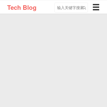
搜
导
Tech Blog
索
航
关
切
键
换
字