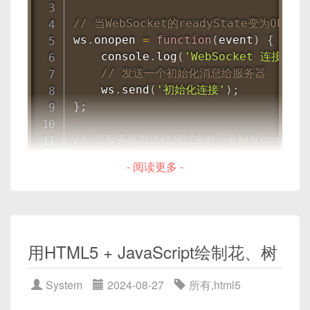
// 当WebSocket的readyState变为O
ws
.
onopen
=
function
(
event
)
{
    console
.
log
(
'WebSocket 连接已打
// 发送一个初始化消息给服务器
    ws
.
send
(
'初始化连接'
)
;
}
;
// 当服务器发送信息过来时，会触发onmessa
ws
.
onmessage
=
function
(
event
)
{
- 阅读更多 -
    console
.
log
(
'收到消息: '
+
 even
}
;
// 当WebSocket的连接关闭时，会触发oncl
ws
.
onclose
=
function
(
event
)
{
用HTML5 + JavaScript绘制花、树
    console
.
log
(
'WebSocket 连接已关
}
;
System
2024-08-27
所有
,
html5
// 当WebSocket通信发生错误时，会触发one