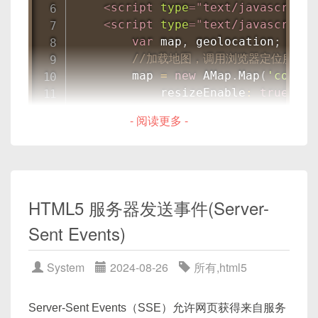
片，使用CSS的mask属性进行遮罩处理。第二个
<
script
type
=
"
text/javascript
"
canvas
.
add
(
circle
)
;
img
元素是遮罩图片，通过class="masked"与原
<
script
type
=
"
text/javascript
"
始图片一起进行遮罩。
var
 map
,
 geolocation
;
添加文本：
//加载地图，调用浏览器定位服务
        map 
=
new
AMap
.
Map
(
'contai
            resizeEnable
:
true
var
 canvas 
=
new
fabric
.
Canvas
(
'c'
}
)
;
var
 text 
=
new
fabric
.
Text
(
'Hello 
- 阅读更多 -
        map
.
plugin
(
'AMap.Geolocati
  left
:
100
,
            geolocation 
=
new
AMap
  top
:
100
,
                enableHighAccuracy
  fontSize
:
20
                timeout
:
10000
}
)
;
}
)
;
canvas
.
add
(
text
)
;
HTML5 服务器发送事件(Server-
            geolocation
.
getCurrent
Sent Events)
            AMap
.
event
.
addListener
添加图片：
            AMap
.
event
.
addListener
}
)
;
System
2024-08-26
所有
,
html5
//解析定位结果
var
 canvas 
=
new
fabric
.
Canvas
(
'c'
function
onComplete
(
data
)
fabric
.
Image
.
fromURL
(
'my_image.png
Server-Sent Events（SSE）允许网页获得来自服务
var
 str 
=
[
'定位成功'
]
;