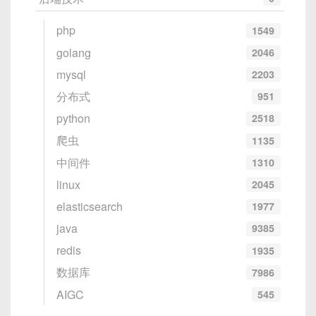
php
1549
golang
2046
mysql
2203
分布式
951
python
2518
爬虫
1135
中间件
1310
linux
2045
elasticsearch
1977
java
9385
redis
1935
数据库
7986
AIGC
545