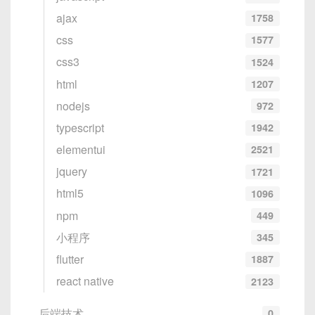
ajax
1758
删除对象：
css
1577
css3
1524
var
 canvas 
=
new
fabric
.
Canvas
(
'c'
html
1207
var
 circle 
=
new
fabric
.
Circle
(
{
  radius
:
20
,
nodejs
972
  fill
:
'green'
,
typescript
1942
  left
:
100
,
elementui
2521
  top
:
1
jquery
1721
html5
1096
npm
449
小程序
345
flutter
1887
react native
2123
后端技术
0