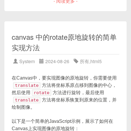
- 阅读更多 -
}
心点坐标
centerX
,
centerY
，花瓣半径
radius
，花瓣数量
petals
，以及颜色
HTML中使用该样式：
color
作为参数，并绘制出一个五角星形的花
卉。你可以根据需要调整参数来绘制不同大小和形状
canvas 中的rotate原地旋转的简单
的花卉。
<
div
class
=
"
img-container
"
>
<
img
src
=
"
path/to/your/image.jpg
实现方法
</
div
>
System
2024-08-26
所有
,
html5
在这个例子中，
.img-container
是一个包裹图
片的容器，它将限制图片的最大宽度和高度，不超过
在Canvas中，要实现图像的原地旋转，你需要使用
自身的尺寸，并且保持图片原始的宽高比。当你调整
translate
方法将坐标系原点移到图像的中心，
.img-container
的大小时，图片会自动调整大
然后使用
rotate
方法进行旋转，最后使用
小以保持其等比例。
translate
方法将坐标系恢复到原来的位置，并
绘制图像。
以下是一个简单的JavaScript示例，展示了如何在
Canvas上实现图像的原地旋转：