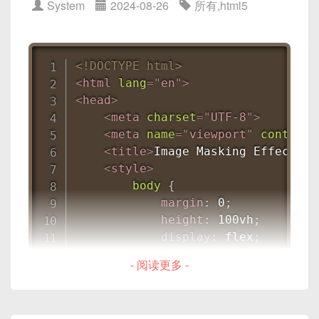
System
2024-08-26
所有
,
html5
startActivityForResult
}
}
<!DOCTYPE html>
<
html
lang
=
"
en
"
>
@JavascriptInterface
<
head
>
public
void
openGallery
(
)
{
<
meta
charset
=
"
UTF-8
"
>
Intent
 intent 
=
new
Intent
<
meta
name
=
"
viewport
"
content
=
        intent
.
setType
(
"image/*"
)
;
<
title
>
Image Masking Effect
</
t
startActivityForResult
(
int
<
style
>
}
body
{
}
margin
:
 0
;
height
:
 100vh
;
webView
.
addJavascriptInterface
(
new
display
:
 flex
;
justify-content
:
 cente
在H5页面中调用：
- 阅读更多 -
align-items
:
 center
;
background
:
 #2e2e2e
;
}
function
openCamera
(
)
{