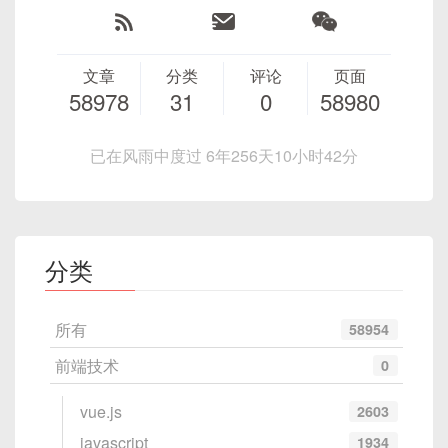
式并进行格式化。
}
)
;
canvas
.
add
(
circle
)
;
circle
.
set
(
{
 scaleX
:
2
,
 scaleY
:
2
文章
分类
评论
页面
canvas
.
renderAll
(
)
;
58978
31
0
58980
旋转对象：
已在风雨中度过 6年256天10小时42分
var
 canvas 
=
new
fabric
.
Canvas
(
'c'
var
 circle 
=
new
fabric
.
Circle
(
{
  radius
:
20
,
分类
  fill
:
'green'
,
  left
:
100
,
所有
58954
  top
:
100
}
)
;
前端技术
0
canvas
.
add
(
circle
)
;
circle
.
set
(
{
 angle
:
45
}
)
;
vue.js
2603
canvas
.
renderAll
(
)
;
javascript
1934