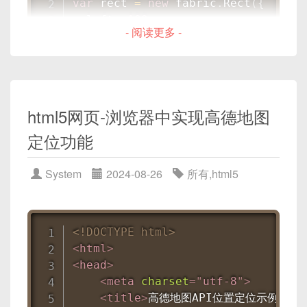
var
 rect 
=
new
fabric
.
Rect
(
{
width
:
 100%
;
  left
:
100
,
height
:
 100%
;
- 阅读更多 -
  top
:
100
,
mix-blend-mode
:
 multip
  fill
:
'red'
,
}
  width
:
20
,
</
style
>
  height
:
20
</
head
>
}
)
;
<
body
>
html5网页-浏览器中实现高德地图
canvas
.
add
(
rect
)
;
<
div
class
=
"
container
"
>
定位功能
<
img
src
=
"
image.jpg
"
alt
=
"
创建一个圆形：
<
img
src
=
"
mask.png
"
alt
=
"
M
System
2024-08-26
所有
,
html5
</
div
>
</
body
>
var
 canvas 
=
new
fabric
.
Canvas
(
'c'
</
html
>
var
 circle 
=
new
fabric
.
Circle
(
{
<!DOCTYPE html>
  radius
:
20
,
这个代码实例展示了如何使用CSS的mask属性和
<
html
>
  fill
:
'green'
,
mix-blend-mode属性创建一个简单的图片遮罩效
<
head
>
  left
:
100
,
果。
.container
是一个相对定位的容器，其中包
<
meta
charset
=
"
utf-8
"
>
  top
:
100
含了两个
img
元素。第一个
img
元素是原始图
<
title
>
高德地图API位置定位示例
</
ti
}
)
;