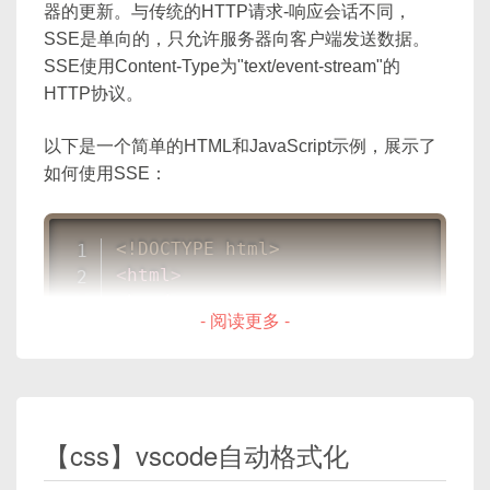
  img
.
set
(
{
 left
:
100
,
 top
:
100
,
 w
器的更新。与传统的HTTP请求-响应会话不同，
            str
.
push
(
'经度：'
+
 dat
  canvas
.
add
(
img
)
;
SSE是单向的，只允许服务器向客户端发送数据。
            str
.
push
(
'纬度：'
+
 dat
}
)
;
SSE使用Content-Type为"text/event-stream"的
if
(
data
.
accuracy
)
{
HTTP协议。
                str
.
push
(
'精度：'
+
设置对象的交互性：
}
以下是一个简单的HTML和JavaScript示例，展示了
//如为IP定位结果则无经纬度
如何使用SSE：
if
(
data
.
position
.
getL
var
 canvas 
=
new
fabric
.
Canvas
(
'c'
                map
.
setCenter
(
data
var
 circle 
=
new
fabric
.
Circle
(
{
}
else
{
  radius
:
20
,
<!DOCTYPE html>
                str
.
push
(
'IP定位成功
  fill
:
'green'
,
<
html
>
}
  left
:
100
,
<
head
>
}
- 阅读更多 -
  top
:
100
<
title
>
Server-Sent Events Exam
//返回定位出错信息
}
)
;
</
head
>
function
onError
(
data
)
{
circle
.
hasControls 
=
true
;
<
body
>
            document
.
getElementByI
circle
.
hasBorders 
=
true
;
<
div
id
=
"
message
"
>
</
div
>
}
canvas
.
add
(
circle
)
;
<
script
>
</
script
>
【css】vscode自动格式化
if
(
typeof
(
EventSource
)
!==
</
head
>
var
 source 
=
new
Event
设置对象的选择边框：