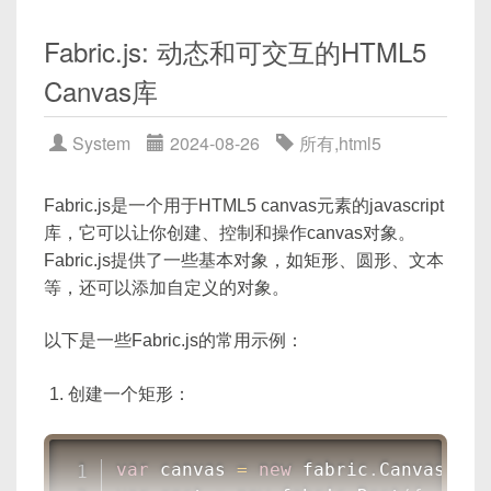
.container
{
    Android
.
openCamera
(
)
;
position
:
 relative
;
}
Fabric.js: 动态和可交互的HTML5
width
:
 800px
;
Canvas库
height
:
 600px
;
function
openGallery
(
)
{
display
:
 flex
;
    Android
.
openGallery
(
)
;
justify-content
:
 cente
}
System
2024-08-26
所有
,
html5
align-items
:
 center
;
}
确保在AndroidManifest.xml中添加了相应的权限：
Fabric.js是一个用于HTML5 canvas元素的javascript
.container img
{
库，它可以让你创建、控制和操作canvas对象。
position
:
 absolute
;
Fabric.js提供了一些基本对象，如矩形、圆形、文本
width
:
 100%
;
<
uses-permission
android:
name
=
"
and
等，还可以添加自定义的对象。
height
:
 100%
;
<
uses-permission
android:
name
=
"
and
mask-image
:
linear-gra
以下是一些Fabric.js的常用示例：
mask-size
:
 200%
,
 200%
;
以上代码中
REQUEST_IMAGE_CAPTURE
和
mask-repeat
:
 no-repeat
REQUEST_IMAGE_PICK
是你用于识别Activity结果
创建一个矩形：
mask-position
:
 -100px 
的回调代码，需要在Activity中重写
}
onActivityResult
方法来处理拍照或者从相册
.container .masked
{
var
 canvas 
=
new
fabric
.
Canvas
(
'c'
中选择图片后的回传。
position
:
 absolute
;