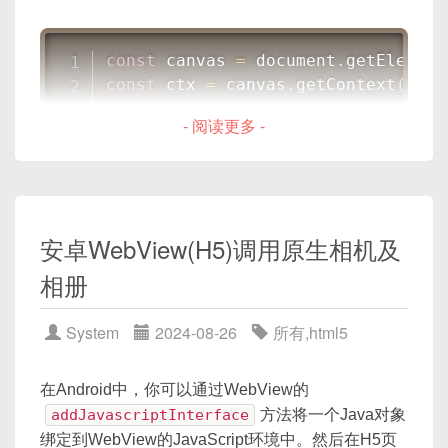
const
 canvas 
=
 document
.
getElement
const
 ctx 
=
 canvas
.
getContext
(
'2d'
const
 image 
=
new
Image
(
)
;
- 阅读更多 -
image
.
onload
=
function
(
)
{
// 保存当前状态
  ctx
.
save
(
)
;
安卓WebView(H5)调用原生相机及
// 将坐标系原点移到图像中心
  ctx
.
translate
(
canvas
.
width 
/
2
,
 
相册
// 旋转图像
System
2024-08-26
所有
,
html5
  ctx
.
rotate
(
Math
.
PI
/
4
)
;
// 旋转
在Android中，你可以通过WebView的
// 将坐标系恢复到旋转前的位置
addJavascriptInterface
方法将一个Java对象
  ctx
.
translate
(
-
canvas
.
width 
/
2
,
绑定到WebView的JavaScript环境中。然后在H5页