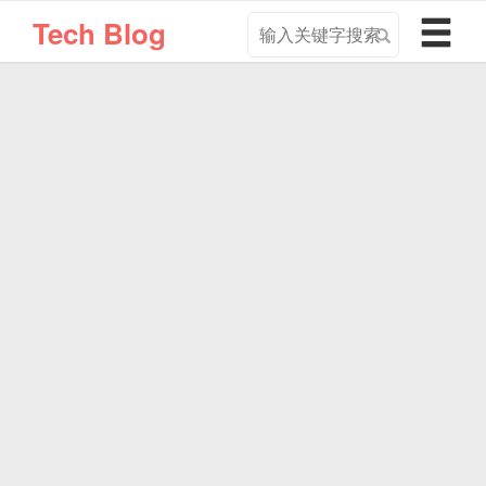
搜
导
Tech Blog
索
航
关
切
键
换
字