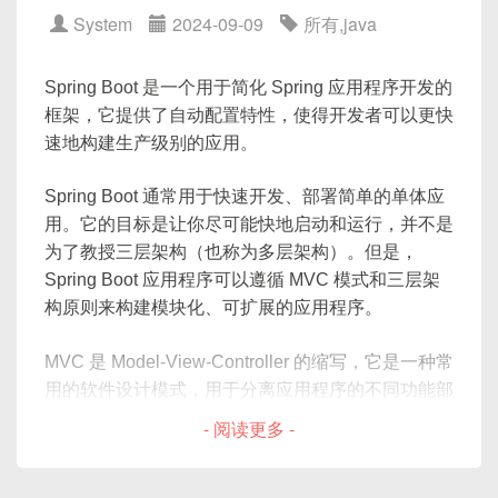
<
groupId
>
org.springframewo
System
2024-09-09
所有
,
java
def
__init__
(
self
,
 image_only
=
<
artifactId
>
spring-cloud-s
        self
.
image_only 
=
 image_onl
</
dependency
>
        self
.
upload_to 
=
 upload_to

Spring Boot 是一个用于简化 Spring 应用程序开发的
</
dependencies
>
super
(
)
.
__init__
(
**
kwargs
)
框架，它提供了自动配置特性，使得开发者可以更快
速地构建生产级别的应用。
class
Media
:
配置路由
        js 
=
(
Spring Boot 通常用于快速开发、部署简单的单体应
'ueditor/ueditor.confi
在
application.yml
中配置Gateway的路由规
用。它的目标是让你尽可能快地启动和运行，并不是
'ueditor/ueditor.all.j
则：
为了教授三层架构（也称为多层架构）。但是，
)
Spring Boot 应用程序可以遵循 MVC 模式和三层架
构原则来构建模块化、可扩展的应用程序。
spring:

class
UEditorFormField
(
forms
.
CharF
  cloud:

def
__init__
(
self
,
 image_only
=
MVC 是 Model-View-Controller 的缩写，它是一种常
    gateway:

        self
.
image_only 
=
 image_onl
用的软件设计模式，用于分离应用程序的不同功能部
      routes:

        self
.
upload_to 
=
 upload_to

分。
        - id: after_route

super
(
)
.
__init__
(
**
kwargs
)
- 阅读更多 -
          uri: http://localhost:808
三层架构通常指的是 UI（用户界面）层、业务逻辑
          predicates:

def
widget_attrs
(
self
,
 widget
)