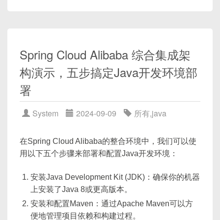
录、权限验证等操作。
public
class
ExampleController
{
租户服务(Tenant Service):
管理租户数据，确保
@GetMapping
(
"/data"
)
每个租户拥有独立的数据库或命名空间。
public
String
getData
(
)
{
// 业务逻辑
核心业务服务(Core Business Service):
提供核
Spring Cloud Alibaba 综合集成架
return
"Data"
;
心业务逻辑，与租户数据分离。
}
构演示，五步搞定Java开发环境部
}
代码示例:
署
认证服务(Auth Service):
使用Apache Kafka传输消息：
System
2024-09-09
所有
,
java
@RestController
// 生产者
在Spring Cloud Alibaba的整合环境中，我们可以使
@RequestMapping
(
"/api/auth"
)
kafkaTemplate
.
send
(
"topic"
,
 data
)
;
用以下五个步骤来部署和配置Java开发环境：
public
class
AuthController
{
// 用户登录接口
// 消费者
安装Java Development Kit (JDK)：确保你的机器
@PostMapping
(
"/login"
)
@KafkaListener
(
topics 
=
"topic"
,
 g
上安装了Java 8或更高版本。
public
ResponseEntity
<
?
>
login
public
void
listen
(
String
 data
)
{
安装和配置Maven：通过Apache Maven可以方
// 登录逻辑...
// 处理消息
便地管理项目依赖和构建过程。
}