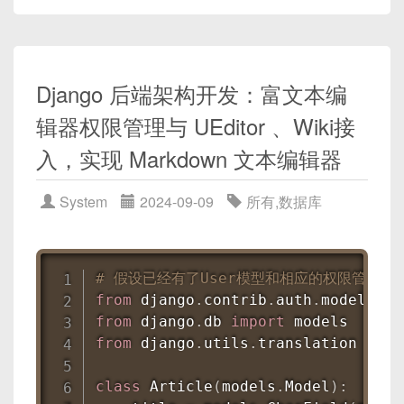
login
(
)
{
客户端负载均衡——Spring Cloud的Ribbon可以
// 发送登录请求...
实现客户端的负载均衡。
}
}
Django 后端架构开发：富文本编
}
;
@Bean
</
script
>
辑器权限管理与 UEditor 、Wiki接
public
RestTemplate
restTemplate
(
R
return
 builder
.
build
(
)
;
入，实现 Markdown 文本编辑器
以上代码仅为示例，实际应用中需要根据具体需求进
}
行详细设计和编码。
System
2024-09-09
所有
,
数据库
断路器——Spring Cloud的Hystrix提供了断路器
注意:
实际SaaS应用还需要考虑更多因素，如租户
的功能，能够防止服务雪崩效应。
数据隔离、权限管理、支付计费、部署管理等。
# 假设已经有了User模型和相应的权限管理
@HystrixCommand
(
fallbackMethod 
=
"
from
 django
.
contrib
.
auth
.
models 
im
public
String
getRemoteData
(
String
from
 django
.
db 
import
// ...
from
 django
.
utils
.
translation 
impo
}
class
Article
(
models
.
Model
)
: