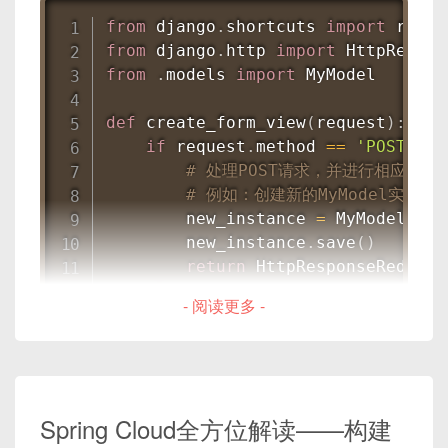
</
connection
>
from
 django
.
shortcuts 
import
</
connections
>
<!-- Spring Cloud Alibaba Naco
核心业务服务(Core Business Service):
from
 django
.
http 
import
<
dependency
>
from
.
models 
import
 MyModel

<
groupId
>
com.alibaba.cloud
使用Apache Atlas实现数据治理：
@RestController
<
artifactId
>
spring-cloud-s
def
create_form_view
(
request
)
:
@RequestMapping
(
"/api/core-busines
</
dependency
>
if
 request
.
method 
==
'POST'
:
public
class
CoreBusinessControlle
// 注册类型
# 处理POST请求，并进行相应的数
// 核心业务接口
typeDef
.
setName
(
"EmployeeData"
)
;
<!-- 其他依赖... -->
# 例如：创建新的MyModel实例
@GetMapping
(
"/data"
)
typeDef
.
setCategory
(
"DataSet"
)
;
</
dependencies
>
        new_instance 
=
 MyModel
(
nam
public
ResponseEntity
<
?
>
getCo
typeDef
.
setVersion
(
1
)
;
        new_instance
.
save
(
)
// 核心业务逻辑...
typeDef
.
setAttributeDefs
(
attribute
在这个示例中，我们添加了Spring Cloud Alibaba的
return
 HttpResponseRedirec
}
typeDefRegistry
.
create
(
typeDef
)
;
Nacos发现和配置服务的依赖。
else
:
}
- 阅读更多 -
# 如果不是POST请求，则渲染一个
// 创建实体
这样，你就可以在Java开发环境中使用Spring Cloud
return
 render
(
request
,
'my
EntityEnum
 entityType 
=
EntityEnum
前端(Vue.js):
Alibaba进行微服务开发了。
String
 dbName 
=
"EmployeeDB"
;
def
edit_form_view
(
request
,
 pk
)
:
String
 tableName 
=
"Employee"
;
# 获取一个MyModel实例
<!-- 登录页面 -->
Spring Cloud全方位解读——构建
String
 qualifiedName 
=
AtlasPathEx
    instance 
=
 MyModel
.
objects
.
get
<
template
>