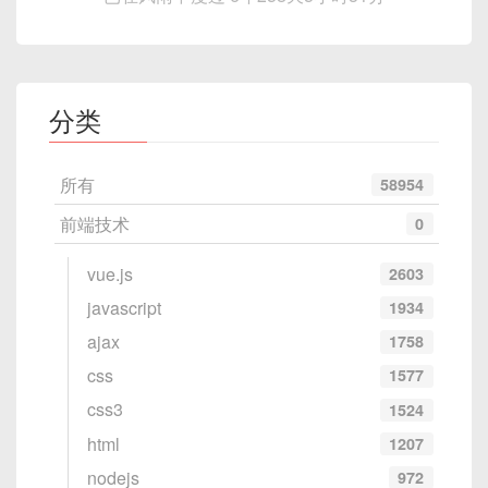
public
static
void
main
(
String
SpringApplication
.
run
(
Eure
}
}
分类
以上代码创建了一个简单的Eureka服务器，它可以
用作服务注册中心。在微服务架构中，服务注册和发
所有
58954
现是核心组件之一，Spring Cloud通过Eureka实现
前端技术
0
了这一功能。
vue.js
2603
javascript
1934
ajax
1758
css
1577
css3
1524
html
1207
nodejs
972