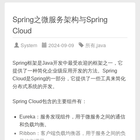
层和数据访问层。
            - Path=/foo/**

        attrs 
=
super
(
)
.
widget_att
        - id: before_route

        attrs
.
update
(
{
以下是一个简单的 Spring Boot 应用程序的例子，它
          uri: http://localhost:808
'image_only'
:
 self
.
ima
Spring之微服务架构与Spring
          predicates:

遵循 MVC 模式和三层架构原则：
'upload_to'
:
 self
.
uplo
Cloud
            - Path=/bar/**
}
)
return
 attrs

// 模型（Model）
System
2024-09-09
所有
,
java
在这个配置中，我们定义了两条路由规则：
public
class
MyModel
{
# 存储接口，需要实现ueditor_storage函
// 属性和方法
def
ueditor_storage
(
)
:
当请求的路径为
/foo/**
时，转发到
Spring框架是Java开发中最受欢迎的框架之一，它
}
# 返回定制的存储系统
http://localhost:8081
提供了一种简化企业级应用开发的方法。Spring
Cloud是Spring的一部分，它提供了一些工具来简化
当请求的路径为
/bar/**
时，转发到
// 视图（View）
# 权限管理装饰器
分布式系统的开发。
http://localhost:8082
@Controller
def
require_permission
(
permission
)
public
class
MyViewController
{
def
decorator
(
view_func
)
:
Spring Cloud包含的主要组件有：
启动类
// 处理网页的请求
def
_wrapped_view
(
request
,
}
Eureka：服务发现组件，用于微服务之间的通信
在Spring Boot的启动类中，添加
和负载均衡。
@EnableCircuitBreaker
注解（如果需要使用
// 控制器（Controller）
Ribbon：客户端负载均衡器，用于服务之间的负
断路器等）：
@RestController