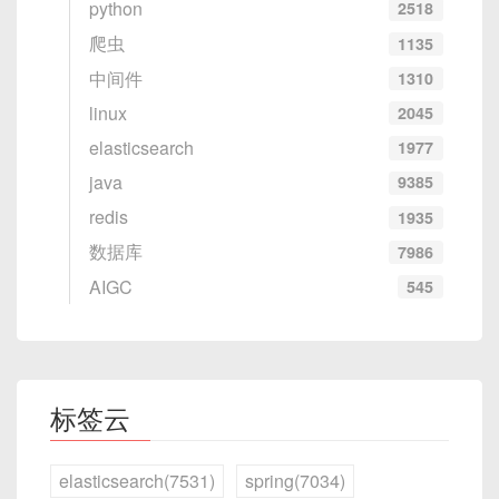
python
2518
爬虫
1135
中间件
1310
linux
2045
elasticsearch
1977
java
9385
redis
1935
数据库
7986
AIGC
545
标签云
elasticsearch(7531)
spring(7034)