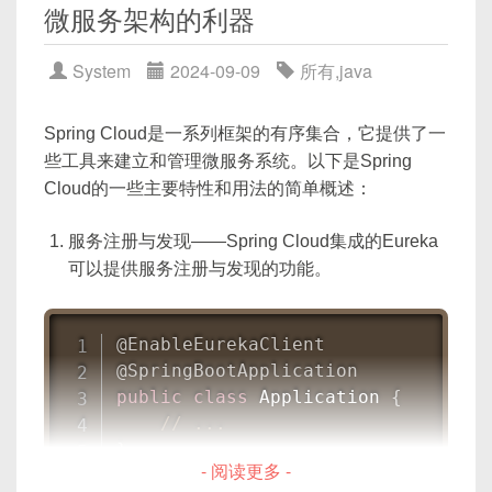
微服务架构的利器
if
 request
.
method 
==
'POST'
:
<
div
>
Referenceable
 instance 
=
new
Refer
# 使用提交的数据更新实例
<
input
type
=
"
text
"
v-model
Collections
.
singletonMap
(
A
        instance
.
name 
=
 request
.
PO
System
2024-09-09
所有
,
java
<
input
type
=
"
password
"
v-m
Collections
.
singletonMap
(
"
        instance
.
description 
=
 req
<
button
@click
=
"
login
"
>
Log
Collections
.
singletonMap
(
"
        instance
.
save
(
)
</
div
>
Spring Cloud是一系列框架的有序集合，它提供了一
return
 HttpResponseRedirec
</
template
>
entityStore
.
createOrUpdate
(
new
Ent
些工具来建立和管理微服务系统。以下是Spring
else
:
Cloud的一些主要特性和用法的简单概述：
# 如果不是POST请求，则使用实例
<
script
>
这些代码仅为示例，实际应用中需要根据具体需求进
return
 render
(
request
,
'my
export
default
{
服务注册与发现——Spring Cloud集成的Eureka
行调整。
data
(
)
{
可以提供服务注册与发现的功能。
这个简单的示例展示了如何在Django中创建一个通
return
{
用的表单视图，它可以用于创建和编辑数据。这个视
            loginForm
:
{
图可以接收GET请求来渲染表单，并接收POST请求
                username
:
''
,
@EnableEurekaClient
                password
:
''
来处理表单提交。这种方法可以减少视图的数量，并
@SpringBootApplication
}
使得代码更加简洁和可维护。
public
class
Application
{
}
;
// ...
}
,
}
- 阅读更多 -
    methods
:
{