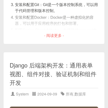
}
安装和配置Git：Git是一个版本控制系统，可以用
于代码管理和版本控制。
// 用户注册接口
使用Apache NiFi管理数据流：
@PostMapping
(
"/register"
)
安装和配置Docker：Docker是一种虚拟化的容
public
ResponseEntity
<
?
>
regis
器，可以用于应用程序的打包和部署。
// 注册逻辑...
<!-- nifi template -->
配置Spring Cloud Alibaba：在项目的pom.xml文
}
- 阅读更多 -
<
processors
>
件中添加Spring Cloud Alibaba的依赖，并进行相
}
<
id
>
generate-data
</
id
>
关配置。
<
id
>
process-data
</
id
>
<
id
>
publish-data
</
id
>
租户服务(Tenant Service):
以下是一个简化的pom.xml文件示例，展示了如何添
</
processors
>
加Spring Cloud Alibaba的依赖：
Django 后端架构开发：通用表单
<
connections
>
@Service
<
connection
>
视图、组件对接、验证机制和组件
public
class
TenantService
{
<
source
>
generate-data
</
sou
<
dependencies
>
开发
// 为租户创建数据库或者命名空间
<
destination
>
process-data
<
<!-- Spring Cloud Alibaba Naco
public
void
createTenant
(
Strin
</
connection
>
<
dependency
>
// 创建租户逻辑...
<
connection
>
System
2024-09-09
所有
,
数据库
<
groupId
>
com.alibaba.cloud
}
<
source
>
process-data
</
sour
<
artifactId
>
spring-cloud-s
}
<
destination
>
publish-data
<
</
dependency
>