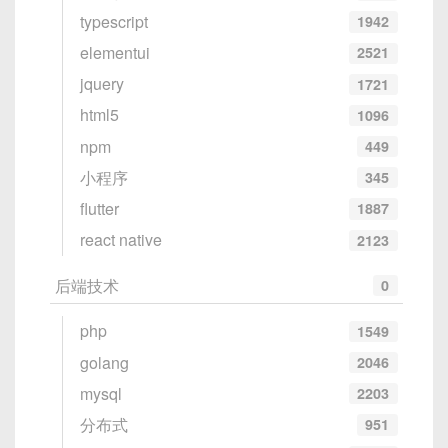
typescript
1942
elementui
2521
jquery
1721
html5
1096
npm
449
小程序
345
flutter
1887
react native
2123
后端技术
0
php
1549
golang
2046
mysql
2203
分布式
951