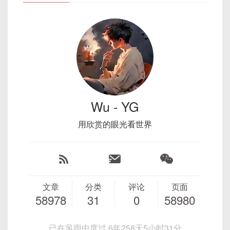
MyRepository
。我们还定义了一个实现类
Zuul：API网关，提供路由，过滤等功能，实现
MyRepositoryImpl
来实现这个接口。控制器
spring.application.name=eureka-serv
API的管理和安全。
MyController
调用服务
MyService
来处理
server.port=8761

Archaius：配置管理组件，支持动态配置变更。
业务逻辑。
eureka.client.register-with-eureka=
eureka.client.fetch-registry=false

Spring Cloud Netflix的架构设计如下：
这个例子展示了如何在 Spring Boot 应用程序中遵循
eureka.client.serviceUrl.defaultZo
MVC 模式和三层架构原则。在实际的应用程序中，
你可能需要根据具体的需求来设计模型、视图和控制
启动类添加
@EnableEurekaServer
注解：
Wu - YG
器，以及服务和仓库的接口和实现。
Spring Cloud Netflix架构图
用欣赏的眼光看世界
import
org
.
springframework
.
boot
.
Sp
以上是Spring Cloud Netflix的基本概述和架构图，它
import
org
.
springframework
.
boot
.
au
们展示了Spring Cloud Netflix如何帮助开发者构建可
import
org
.
springframework
.
cloud
.
n
靠的、可伸缩的微服务架构。
@EnableEurekaServer
文章
分类
评论
页面
@SpringBootApplication
58978
31
0
58980
public
class
EurekaServerApplicati
已在风雨中度过 6年258天5小时31分