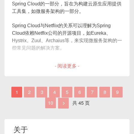
<
groupId
>
org.springframewo
Spring Cloud的一部分，旨在为构建云原生应用提供
return
"Hello, "
+
 myRepos
Predicate等功能。
<
artifactId
>
spring-cloud-s
}
工具集，如微服务架构的一部分。
</
dependency
>
}
</
dependencies
>
Spring Cloud与Netflix的关系可以理解为Spring
// 仓库（Repository）
Cloud依赖Netflix公司的开源项目，如Eureka、
<
dependencyManagement
>
public
interface
MyRepository
{
Hystrix、Zuul、Archaius等，来实现微服务架构的一
<
dependencies
>
String
findMessage
(
)
;
些常见问题的解决方案。
<
dependency
>
}
<
groupId
>
org.springfra
Spring Cloud Netflix的组件包括：
- 阅读更多 -
<
artifactId
>
spring-clo
@Repository
<
version
>
Finchley.SR2
<
public
class
MyRepositoryImpl
impl
Eureka：服务发现组件，提供服务注册与发现机
<
type
>
pom
</
type
>
public
String
findMessage
(
)
{
制。
<
scope
>
import
</
scope
>
return
"World!"
;
1
2
3
4
5
6
7
8
9
Hystrix：服务熔断器，用于防止系统雪崩，提供
</
dependency
>
}
服务的容错处理。
10
共 45 页
</
dependencies
>
}
Ribbon：客户端负载均衡器，用于客户端的负载
</
dependencyManagement
>
均衡，请求分配。
在这个例子中，我们定义了一个简单的服务
Feign：声明式服务调用组件，简化HTTP客户端
配置application.properties：
关于
MyService
，它依赖于一个仓库接口
的开发。