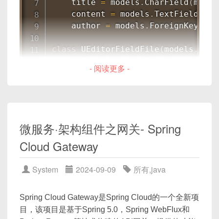
    title 
=
 models
.
CharField
(
max_l
服务网关——Spring Cloud的Zuul提供了服务路
    content 
=
 models
.
TextField
(
)
由和过滤的功能。
    author 
=
 models
.
ForeignKey
(
Use
class
UEditorFieldFile
(
models
.
File
@EnableZuulProxy
def
__init__
(
self
,
*
args
,
**
kw
@SpringBootApplication
- 阅读更多 -
        kwargs
[
'storage'
]
=
 uedito
public
class
Application
{
super
(
)
.
__init__
(
*
args
,
**
// ...
}
class
UEditorField
(
models
.
Field
)
:
def
__init__
(
self
,
**
kwargs
)
:
分布式配置管理——Spring Cloud Config能够为
微服务·架构组件之网关- Spring
        self
.
max_length 
=
255
微服务系统提供一个配置管理的服务。
Cloud Gateway
        self
.
upload_to 
=
 kwargs
.
ge
        self
.
image_only 
=
 kwargs
.
g
super
(
)
.
__init__
(
**
kwargs
)
@EnableConfigServer
System
2024-09-09
所有
,
java
@SpringBootApplication
def
deconstruct
(
self
)
:
public
class
ConfigServerApplicati
Spring Cloud Gateway是Spring Cloud的一个全新项
        name
,
 path
,
 args
,
 kwargs 
=
// ...
目，该项目是基于Spring 5.0，Spring WebFlux和
        kwargs
[
'upload_to'
]
=
 self
}