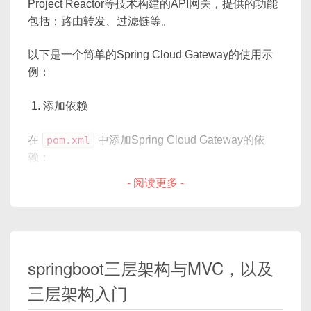
Project Reactor等技术构建的API网关，提供的功能
        kwargs
[
'image_only'
]
=
 sel
包括：路由转发、过滤链等。
return
 name
,
 path
,
 args
,
 k
消息总线——Spring Cloud Bus能够使得微服务
系统中的消息传递变得简单。
以下是一个简单的Spring Cloud Gateway的使用示
def
get_internal_type
(
self
)
:
例：
return
"UEditorField"
@EnableBus
添加依赖
def
formfield
(
self
,
**
kwargs
)
:
@SpringBootApplication
        defaults 
=
{
public
class
Application
{
在
pom.xml
中添加Spring Cloud Gateway的依
'form_class'
:
 UEditorF
// ...
赖：
'widget'
:
 UEditorWidge
}
                image_only
=
self
.
im
- 阅读更多 -
                upload_to
=
self
.
upl
以上代码片段仅展示了如何在Spring Boot应用中使
<
dependencies
>
)
,
用Spring Cloud组件的基本方法，实际使用时需要配
<
dependency
>
}
置详细的参数和属性。Spring Cloud为微服务架构提
<
groupId
>
org.springframewo
        defaults
.
update
(
kwargs
)
供了一套完整的解决方案，使得开发者能够更加高效
<
artifactId
>
spring-cloud-s
return
super
(
)
.
formfield
(
*
springboot三层架构与MVC，以及
</
dependency
>
地构建和维护微服务系统。
三层架构入门
<!-- 如果需要使用到Gateway的Pred
# 权限管理相关的函数和类
<
dependency
>
class
UEditorWidget
(
widgets
.
Textar