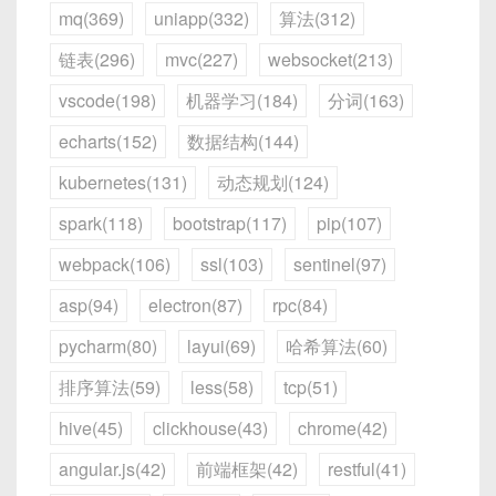
mq(369)
uniapp(332)
算法(312)
链表(296)
mvc(227)
websocket(213)
vscode(198)
机器学习(184)
分词(163)
echarts(152)
数据结构(144)
kubernetes(131)
动态规划(124)
spark(118)
bootstrap(117)
pip(107)
webpack(106)
ssl(103)
sentinel(97)
asp(94)
electron(87)
rpc(84)
pycharm(80)
layui(69)
哈希算法(60)
排序算法(59)
less(58)
tcp(51)
hive(45)
clickhouse(43)
chrome(42)
angular.js(42)
前端框架(42)
restful(41)