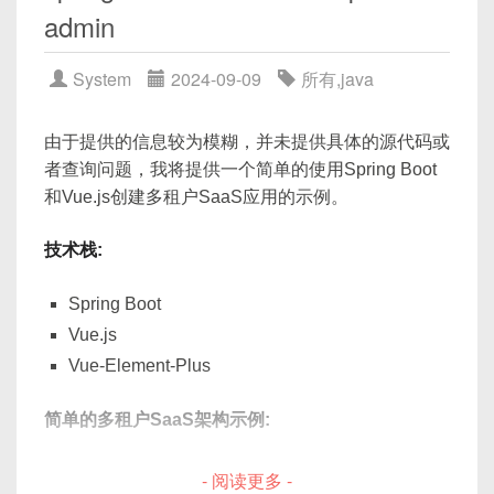
Governance
admin
在这个图中，Spring Boot和微服务架构用于构建和
System
2024-09-09
所有
,
java
部署应用程序，而大数据治理则用于保证数据质量和
管理数据生命周期。
由于提供的信息较为模糊，并未提供具体的源代码或
解决方案可能涉及使用Spring Boot创建微服务，微
者查询问题，我将提供一个简单的使用Spring Boot
服务可以利用Apache Kafka等消息传递系统进行通
和Vue.js创建多租户SaaS应用的示例。
信，并使用AWS S3、Google Cloud Storage等云服
务存储大数据。同时，可以使用Apache NiFi等工具
技术栈:
进行数据流的管理，以及Apache Atlas等工具实现数
据治理。
Spring Boot
Vue.js
代码示例可能包括：
Vue-Element-Plus
使用Spring Boot创建微服务：
简单的多租户SaaS架构示例:
认证服务(Auth Service):
用于处理用户注册、登
- 阅读更多 -
@RestController