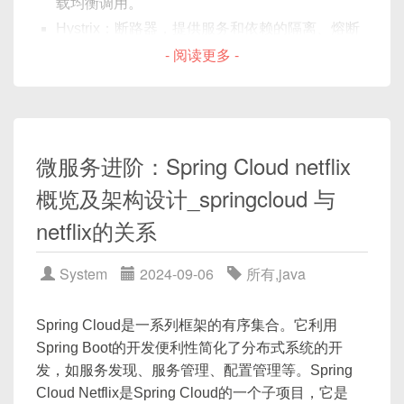
载均衡调用。
public
class
MyController
{
// 业务逻辑
Hystrix：断路器，提供服务和依赖的隔离、熔断
@SpringBootApplication
@Autowired
和降级等机制。
- 阅读更多 -
@EnableCircuitBreaker
private
MyService
 myService
;
Feign：声明式服务调用组件，用于简化服务之间
public
class
GatewayApplication
{
的HTTP调用。
public
static
void
main
(
String
@GetMapping
(
"/greet"
)
Config：分布式配置管理工具，用于集中管理微
SpringApplication
.
run
(
Gate
public
String
greet
(
)
{
服务的配置信息。
}
return
 myService
.
greet
(
)
;
微服务进阶：Spring Cloud netflix
}
Bus：消息总线，用于集成消息代理，实现服务
}
概览及架构设计_springcloud 与
与服务之间的消息通信。
}
运行
netflix的关系
以下是一个使用Spring Cloud的Eureka服务发现的
// 服务（Service）
简单示例：
@Service
启动Spring Cloud Gateway服务，然后通过访问
System
2024-09-06
所有
,
java
public
class
MyService
{
http://localhost:8080/foo/...
或
添加依赖到
pom.xml
：
// 业务逻辑
http://localhost:8080/bar/...
来测试配置
Spring Cloud是一系列框架的有序集合。它利用
@Autowired
是否生效。
Spring Boot的开发便利性简化了分布式系统的开
private
MyRepository
 myReposit
<
dependencies
>
发，如服务发现、服务管理、配置管理等。Spring
以上就是一个简单的Spring Cloud Gateway的使用
<
dependency
>
Cloud Netflix是Spring Cloud的一个子项目，它是
public
String
greet
(
)
{
示例，实际使用中可以根据需要添加过滤器、路由