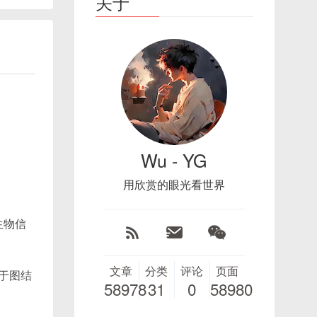
关于
Wu - YG
用欣赏的眼光看世界
生物信
文章
分类
评论
页面
于图结
58978
31
0
58980