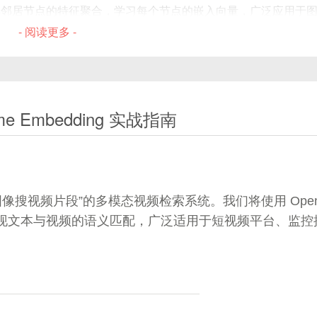
其邻居节点的特征聚合，学习每个节点的嵌入向量，广泛应用于
- 阅读更多 -
GCN）是GNN的一种核心架构，由Thomas Kipf和Max Welling于20
me Embedding 实战指南
分解定义卷积操作，极大地推动了图深度学习领域的发展。
，解决了谱方法计算复杂度高、扩展性差的问题。GCN不仅能捕
于社交网络分析、推荐系统、生物信息分析等领域。
搜视频片段”的多模态视频检索系统。我们将使用 Open
，实现文本与视频的语义匹配，广泛适用于短视频平台、监控
节，帮助读者从零开始理解并掌握GCN的核心技术。内容涵盖：