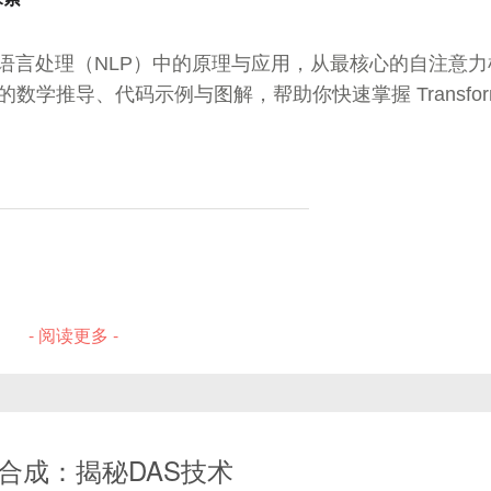
f，其中f是特征维度。
tic Models）关键公式
型在自然语言处理（NLP）中的原理与应用，从最核心的自注意力
学推导、代码示例与图解，帮助你快速掌握 Transform
--------------+

量编码器       |

--------------+

率
直接用于节点表示学习。
- 阅读更多 -
基础，将图信号转到频域处理。
图
成：揭秘DAS技术‌
n）