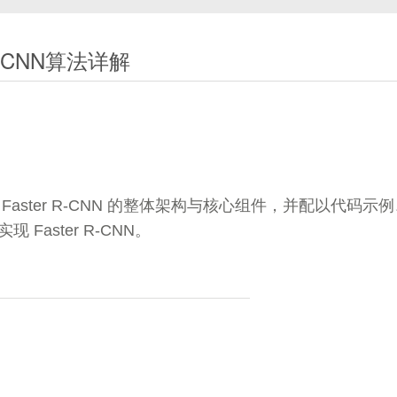
生成图像”（Text-to-Image）的研究快速升温。DALL·E 1 能
-CNN算法详解‌
有限。2022 年问世的
DALL·E 2
将生成分辨率提升到 1024×10
于：
规则的二维网格数据（如图像），通过卷积核滑动实现局部特征
目的是在节点及其邻居之间进行信息聚合和传递，从而学习节点
文本提示”与“图像特征”在同一语义空间对齐；
随机噪声中“生长”出图像；
整生成方向，以更忠实地符合文本提示。
居节点的特征加权求和得到，实现邻域信息的聚合。
ster R-CNN 的整体架构与核心组件，并配以代码示例
心代码实现与关键图示，让你在理解数学背景的同时，掌握动手实践思
aster R-CNN。
 Sentiment Analysis）
marization）
斯矩阵的特征分解：
T
L = U \Lambda U^T
=
Λ
L
U
U
on）