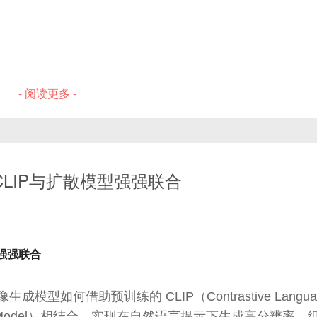
，帮助你全面掌握GCN技术。
- 阅读更多 -
LIP与扩散模型强强联合‌
型强强联合
成模型如何借助预训练的 CLIP（Contrastive Langua
常表示实体，比如社交网络中的用户。
ffusion Model）相结合，实现在自然语言提示下生成高分辨率、