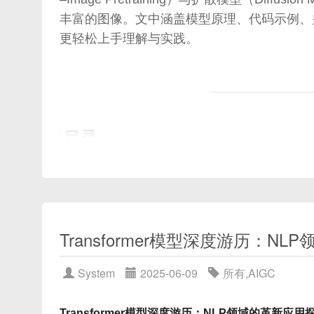
边（Edge）
：连接两个节点的关系，可以是有
一、背景介绍与核心思路
丰富的图像。文中涵盖模型原理、代码示例、
邻接矩阵（Adjacency Matrix，A）
：用一个矩
更轻松上手理解与实践。
中元素A\_ij表示节点i和j是否有边相连（1表
❓ 为什么要做视频检索？
举例：
传统视频检索方式：
节点数 n=3

❌ 依赖元数据（标题、标签）
目录
A = [[0, 1, 0],

❌ 无法通过“自然语言”直接搜索画面
     [1, 0, 1],

     [0, 1, 0]]
❌ 不支持图文交叉查询
引言
DALL·E 2 技术背景
✅ 目标：通过 CLIP 实现语义级视频检索
表示节点1和节点2相连，节点2和节点3相连。
预训练 CLIP：文本与图像的语义桥梁
Transformer模型深度游历：NL
2.2 图的表示方法
文本：“一个戴帽子的女孩在海边跑步”
CLIP 的训练目标与架构
→ 返回匹配该语义的视频片段
CLIP 在 DALL·E 2 中的作用
System
2025-06-09
所有
,
AIGC
邻接矩阵（A）
：如上所示，清晰表达节点之间
扩散模型简介与数学原理
度矩阵（D）
：对角矩阵，D\_ii表示节点i的度
扩散模型的正向与反向过程
Transformer模型深度游历：NLP领域的革新应用