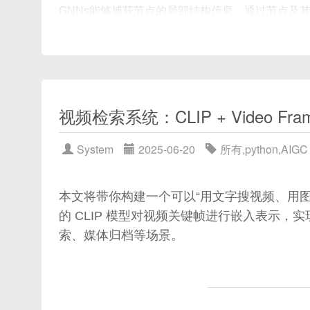
GNNs能够捕获节点的局部结构信息，通过节点及
节点分类、链接预测等任务。
1.2 GCN的提出与意义
图卷积网络（Graph Convolutional Network，
视频检索系统：CLIP + Video Fra
出。GCN基于谱图理论，通过图拉普拉斯矩阵的谱
System
2025-06-20
所有
,
python
,
AIGC
GCN的重要贡献是提出了简洁高效的近似卷积方法
自身信息，还能有效整合邻居节点信息，广泛应用
本文将带你构建一个可以“用文字搜视频、用图像
1.3 文章目标与结构
的 CLIP 模型对视频关键帧进行嵌入表示
索、媒体归档等场景。
本文旨在系统、深入地介绍GCN算法原理及实现细
图神经网络基础与图卷积概念
GCN数学推导与模型实现