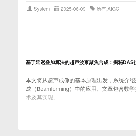
        视频源帧（每x秒1帧） → 存储帧路径
自注意力机制深度剖析
System
2025-06-09
所有
,
AIGC
CLIP 文本-图像对齐示意图
图拉普拉斯矩阵L定义为：
4.1
打破序列顺序的限制
扩散模型正/反向流程图
4.2
Scaled Dot-Product Attention 数学推导
CLIP Guidance 机制示意图
4.3
Multi-Head Attention 详解
训练与推理流程详解
4.4
位置编码（Positional Encoding）
三、关键技术组件
其中D是度矩阵，A是邻接矩阵。L用于描述图的结
预训练阶段：CLIP 与扩散网络
完整 Transformer 架构解析
微调阶段：联合优化
归一化拉普拉斯矩阵为：
基于延迟叠加算法的超声波束聚焦合成：揭秘DAS
5.1
Encoder（编码器）结构
推理阶段：文本→图像生成
模块
工具
5.2
Decoder（解码器）结构
实践建议与技巧
L
视频帧提取
OpenCV
n
or
5.3
残差连接与层归一化（LayerNorm）
本文将从超声成像的基本原理出发，系统介绍延迟叠
总结
向量编码
CLIP 模型
5.4
前馈全连接网络（Feed-Forward Netwo
成（Beamforming）中的应用。文章包含数学
参考文献与延伸阅读
其中I是单位矩阵。
向量索引
Faiss / Elasticsearch
术及其实现。
代码示例：从零实现简化版 Transformer
检索方式
cosine 相似度
6.1
环境与依赖
6.2
Scaled Dot-Product Attention 实现
6.3
Multi-Head Attention 实现
引言
第三章 图卷积操作详解
6.4
位置编码实现