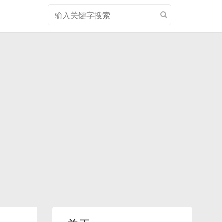
搜
索
关
键
字