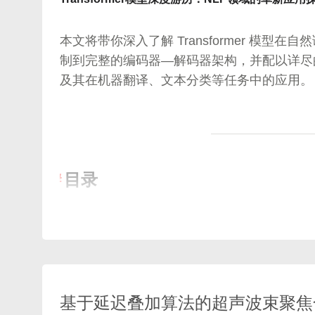
特征矩阵（X）
：每个节点的特征表示，形状为n×
DDPM（Denoising Diffusion Probabilis
扩散模型采样流程示意
本文将带你深入了解 Transformer 模
例如，假设三个节点的特征为二维向量：
二、系统架构图解（文字图）
制到完整的编码器—解码器架构，并配以详尽的数
DALL·E 2 整体架构与工作流程
及其在机器翻译、文本分类等任务中的应用。
X = [[1, 0],

文本编码：CLIP 文本嵌入
+-------------------+       +----------
     [0, 1],

高分辨率图像扩散：Mask Diffusion 机制
|   输入：文本查询   |  -->  | CLIP 文本向
     [1, 1]]
基于 CLIP 分数的指导（CLIP Guidance）
+-------------------+       +----------
一阶段到二阶段的生成：低分辨率到高分辨
                                     |

2.3 传统图算法回顾
                                     v

关键代码示例：模拟 DALL·E 2 的核心实现
目录
                             +-----------------+

依赖与环境
                             |  相似度匹配搜索  |

图遍历
：BFS和DFS常用于图的搜索，但不能
加载预训练 CLIP 模型
                             +-----------------+

谱分解
：图拉普拉斯矩阵的谱分解是GCN理论
引言
                                     ^

定义简化版 DDPM 噪声预测网络
背景与发展历程
                                     |

实现 CLIP 指导的扩散采样
        +----------------+    +------------------------+

Transformer 模型概览
完整示例：由 Prompt 生成 64×64 低分辨率
        | 视频帧提取器     | -> | CLIP 图像向量编码器       |

3.1
为何需要 Transformer？
二级放大：由 64×64 提升至 256×256
        +----------------+    +------------------------+

基于延迟叠加算法的超声波束聚焦合
2.4 图拉普拉斯矩阵
                 |       

3.2
核心创新：自注意力机制（Self-Attentio
图解：DALL·E 2 模型核心模块