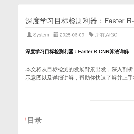
目录
6.5
简化版 Encoder Layer
四、实战步骤总览
自从 OpenAI 在 2021 年发布
DALL·E 1
后，基于“文本
3.1 什么是图卷积
6.6
简化版 Decoder Layer
深度学习目标检测利器：Faster R
256×256 的图像，但在分辨率和细节丰富度方面仍
引言
6.7
完整 Transformer 模型组装
实现了更逼真的光影与几何一致性。其核心秘诀在
视频 → 每隔N秒抽取一帧
超声成像与束形成基础
传统卷积神经网络（CNN）中的卷积操作，适用于
6.8
训练示例：机器翻译任务
System
2025-06-09
所有
,
AIGC
使用 CLIP 将帧转为向量
图卷积则是在图结构数据中定义的一种卷积操作，
预训练 CLIP
作为文本与图像的通用嵌入，确保“
延迟叠加（DAS）算法原理
图解：Transformer 各模块示意
构建向量索引（帧向量 + 时间戳）
表示。
借助扩散模型
作为生成引擎，以逐步去噪方式从
几何原理与时延计算
深度学习目标检测利器：Faster R-CNN算法详解
7.1
自注意力机制示意图
文本输入 → 得到文本向量
CLIP Guidance 技术
使得扩散采样时可动态调
DAS 公式推导
7.2
编码器—解码器整体流程图
图卷积的关键思想是：每个节点的新特征通过其邻
查询相似帧 → 返回命中时间戳 + 视频段
DAS 算法详细实现
7.3
位置编码可视化
本文将从目标检测的发展背景出发，深入剖析 Fa
本文将逐层拆解 DALL·E 2 的工作原理、核
示意图以及详细讲解，帮助你快速了解并上手实现 F
Transformer 在 NLP 中的经典应用
线性阵列几何示意图
模拟点散射体回波信号
8.1
机器翻译（Machine Translation）
DAS 时延对齐与叠加
8.2
文本分类与情感分析（Text Classification &
3.2 谱域卷积定义
五、步骤一：视频帧抽取与处理
Python 代码示例与可视化
8.3
文本生成与摘要（Text Generation & Sum
DALL·E 2 技术背景
8.4
问答系统与对话生成（QA & Dialogue）
绘制阵列与焦点示意图
图卷积最早基于谱理论定义。谱方法使用图拉普拉
目录
优化与进阶：Transformers 家族演化
生成模拟回波并进行 DAS 波束形成
import
DALL·E 1 简要回顾
import
 os

结果可视化
9.1
改进结构与高效注意力（Efficient Attenti