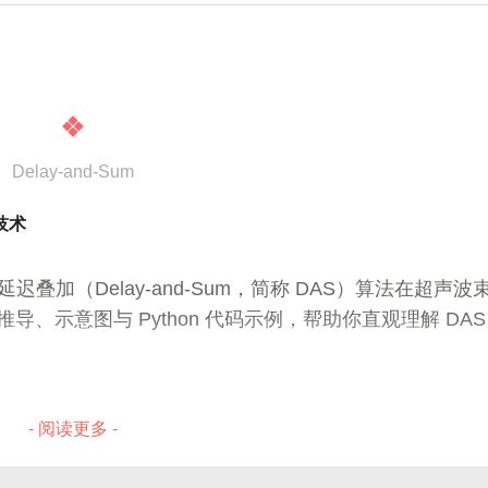
 / 向量 / 时间戳
=
L = D - A
−
L
D
A
构和属性，具有良好的数学性质。
Delay-and-Sum
技术
说明
−
1/2
−
1/2
L_{norm} = I - D^{-1/2} A D^{-1/2}
=
−
I
D
A
D
每段视频按固定间隔抽帧
m
加（Delay-and-Sum，简称 DAS）算法在超声波
支持图像和文本的共同语义空间
rk）
推导、示意图与 Python 代码示例，帮助你直观理解 DAS
支持高效 ANN 检索
用于计算文本与帧的相似性
- 阅读更多 -