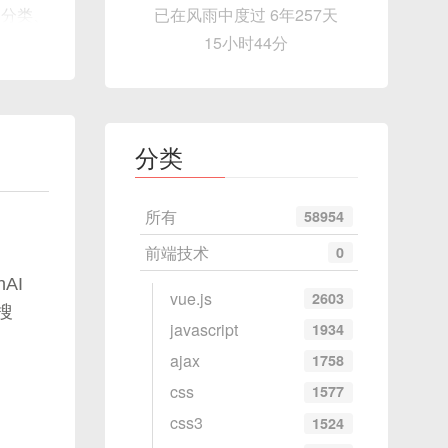
已在风雨中度过 6年257天
图分类、
15小时44分
分类
17年提
所有
58954
捉节点
前端技术
0
AI
vue.js
2603
搜
javascript
1934
ajax
1758
css
1577
css3
1524