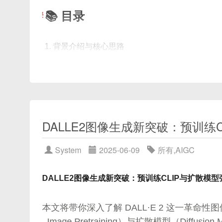
训练与优化技巧
📚 目录
典型应用场景及实战案例
最新研究进展与未来方向
背景介绍与核心思路
系统架构图解
通过理论与实践相结合，配合丰富的代码示例和图解
关键技术：CLIP 模型 + 视频帧抽取
实战步骤总览
步骤一：视频帧抽取与处理
步骤二：CLIP 多模态嵌入生成
DALLE2图像生成新突破：预训练C
第二章 图神经网络基础
步骤三：构建向量索引与检索逻辑
步骤四：文本→视频检索完整流程
System
2025-06-09
所有
,
AIGC
2.1 图的基本概念
扩展方向与部署建议
总结
DALLE2图像生成新突破：预训练CLIP与扩散模
在深入GCN之前，我们需要理解图的基础知识。
本文将带你深入了解 DALL·E 2 这一革命性图像生
节点（Node）
：图中的元素，也称为顶点，通
–Image Pretraining）与扩散模型（Di