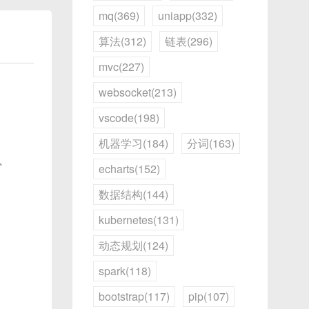
mq(369)
uniapp(332)
生成
算法(312)
链表(296)
24，并
mvc(227)
提取。
websocket(213)
的特征
vscode(198)
机器学习(184)
分词(163)
、
路。
echarts(152)
数据结构(144)
kubernetes(131)
动态规划(124)
spark(118)
bootstrap(117)
pip(107)