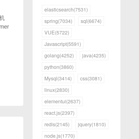
elasticsearch(7531)
机
spring(7034)
sql(6674)
er
VUE(5722)
Javascript(5591)
golang(4252)
java(4235)
python(3860)
Mysql(3414)
css(3081)
linux(2830)
elementui(2637)
react.js(2397)
redis(2145)
jquery(1810)
node.js(1770)