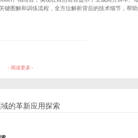
向或无向，也可以带权重，表示关系强弱。
关键图解和训练流程，全方位解析背后的技术细节，帮助
阵来表示图的连接关系。对于有n个节点的图，A是一个n×n的矩
示有边，0表示无边，或带权重的值）。
- 阅读更多 -
P领域的革新应用探索‌
的连接。
（即连接数）。
探索