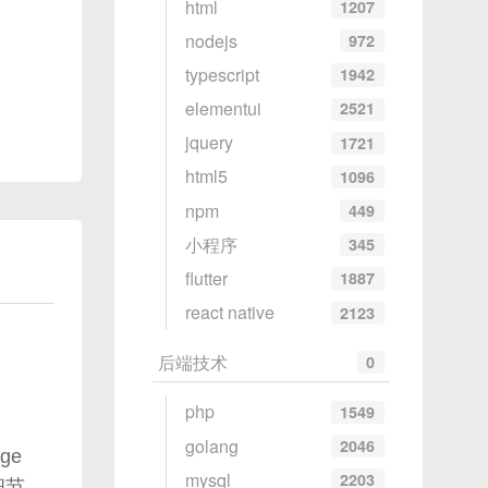
html
1207
nodejs
972
typescript
1942
elementui
2521
jquery
1721
html5
1096
npm
449
小程序
345
flutter
1887
react native
2123
后端技术
0
php
1549
golang
2046
ge
mysql
2203
细节