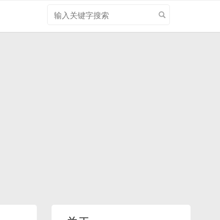
搜
索
关
键
字