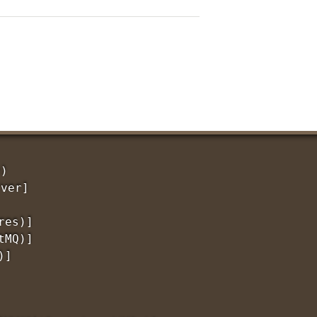
)

er]

es)]

MQ)]

]
