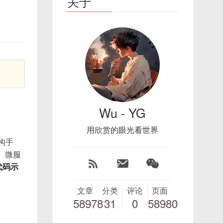
关于
Wu - YG
用欣赏的眼光看世界
构手
、微服
代码示
文章
分类
评论
页面
58978
31
0
58980