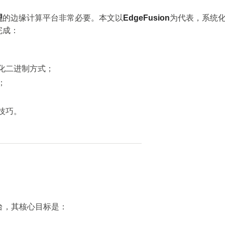
理
的边缘计算平台非常必要。本文以
EdgeFusion
为代表，系统
完成：
化二进制方式；
；
技巧。
台，其核心目标是：