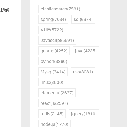
elasticsearch(7531)
化拆解
spring(7034)
sql(6674)
VUE(5722)
Javascript(5591)
golang(4252)
java(4235)
python(3860)
Mysql(3414)
css(3081)
linux(2830)
elementui(2637)
react.js(2397)
redis(2145)
jquery(1810)
node.js(1770)