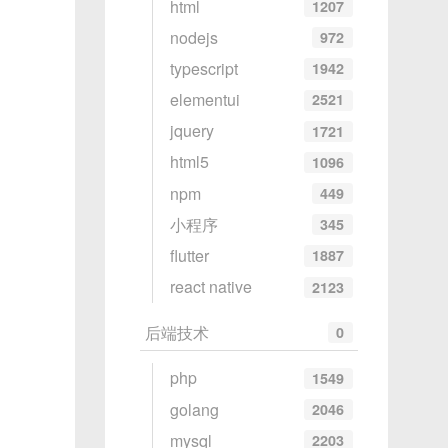
html
1207
nodejs
972
typescript
1942
elementui
2521
jquery
1721
html5
1096
npm
449
小程序
345
flutter
1887
react native
2123
后端技术
0
php
1549
golang
2046
mysql
2203