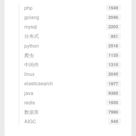
php
1549
golang
2046
mysql
2203
分布式
951
python
2518
爬虫
1135
中间件
1310
linux
2045
elasticsearch
1977
java
9385
redis
1935
数据库
7986
AIGC
545