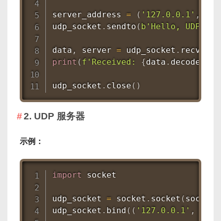
server_address 
=
(
'127.0.0.1'
,
654
udp_socket
.
sendto
(
b'Hello, UDP Ser
data
,
 server 
=
 udp_socket
.
recvfrom
print
(
f'Received: 
{
data
.
decode
(
)
}
'
udp_socket
.
close
(
)
2. UDP 服务器
示例：
import
 socket

udp_socket 
=
 socket
.
socket
(
socket
.
udp_socket
.
bind
(
(
'127.0.0.1'
,
6543