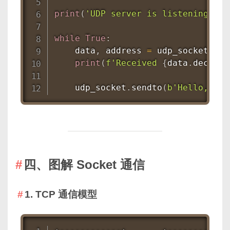
print
(
'UDP server is listening...'
while
True
:
    data
,
 address 
=
 udp_socket
.
rec
print
(
f'Received 
{
data
.
decode
(
    udp_socket
.
sendto
(
b'Hello, UDP
四、图解 Socket 通信
1. TCP 通信模型