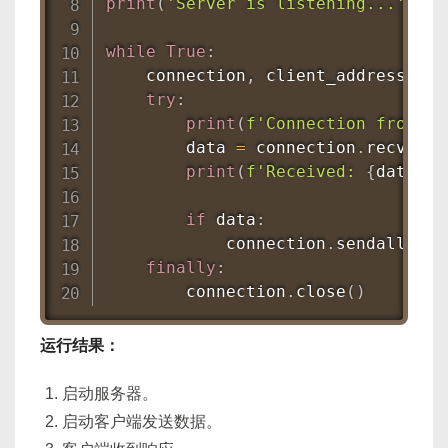
print
(
'Server is listening...'
)
while
True
:
    connection
,
 client_address 
=
 s
try
:
print
(
f'Connection from 
{
c
        data 
=
 connection
.
recv
(
102
print
(
f'Received: 
{
data
.
de
if
 data
:
            connection
.
sendall
(
b'H
finally
:
        connection
.
close
(
)
运行结果：
启动服务器。
启动客户端发送数据。