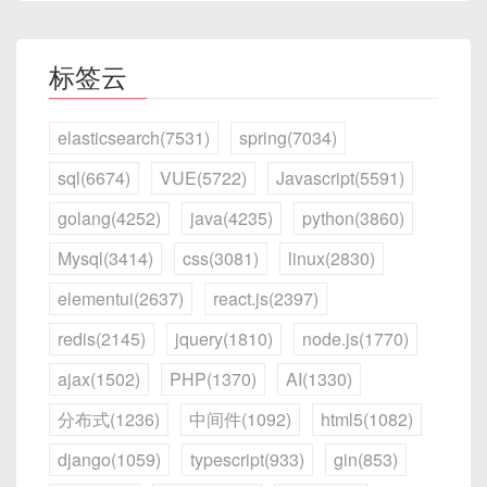
标签云
elasticsearch(7531)
spring(7034)
sql(6674)
VUE(5722)
Javascript(5591)
golang(4252)
java(4235)
python(3860)
Mysql(3414)
css(3081)
linux(2830)
elementui(2637)
react.js(2397)
redis(2145)
jquery(1810)
node.js(1770)
ajax(1502)
PHP(1370)
AI(1330)
分布式(1236)
中间件(1092)
html5(1082)
django(1059)
typescript(933)
gin(853)