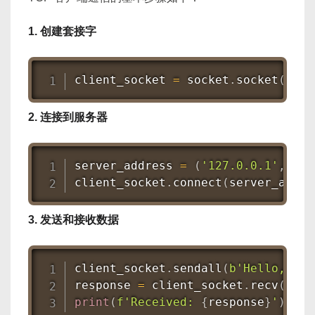
1. 创建套接字
client_socket 
=
 socket
.
socket
(
sock
2. 连接到服务器
server_address 
=
(
'127.0.0.1'
,
654
client_socket
.
connect
(
server_addre
3. 发送和接收数据
client_socket
.
sendall
(
b'Hello, Ser
response 
=
 client_socket
.
recv
(
1024
print
(
f'Received: 
{
response
}
'
)