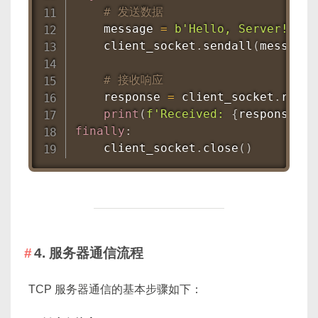
# 发送数据
    message 
=
b'Hello, Server!'
    client_socket
.
sendall
(
message
)
# 接收响应
    response 
=
 client_socket
.
recv
(
print
(
f'Received: 
{
response
.
de
finally
:
    client_socket
.
close
(
)
4. 服务器通信流程
TCP 服务器通信的基本步骤如下：