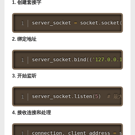
1. 创建套接字
server_socket 
=
 socket
.
socket
(
sock
2. 绑定地址
server_socket
.
bind
(
(
'127.0.0.1'
,
6
3. 开始监听
server_socket
.
listen
(
5
)
# 最大连接
4. 接收连接和处理
connection
,
 client_address 
=
 serve