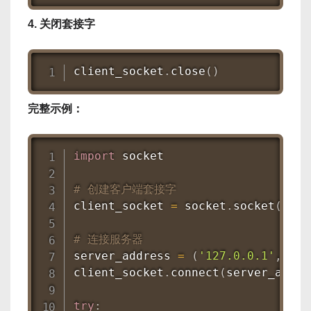
4. 关闭套接字
client_socket
.
close
(
)
完整示例：
import
 socket

# 创建客户端套接字
client_socket 
=
 socket
.
socket
(
sock
# 连接服务器
server_address 
=
(
'127.0.0.1'
,
654
client_socket
.
connect
(
server_addre
try
: