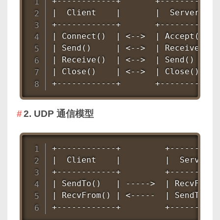
+------------+       +-------------
|  Client    |       |  Server     
+------------+       +-------------
| Connect()  | <-->  | Accept()    
| Send()     | <-->  | Receive()   
| Receive()  | <-->  | Send()      
| Close()    | <-->  | Close()     
+------------+       +------------
2. UDP 通信模型
+------------+         +-----------
|  Client    |         |  Server   
+------------+         +-----------
| SendTo()   | ----->  | RecvFrom()
| RecvFrom() | <-----  | SendTo()  
+------------+         +----------