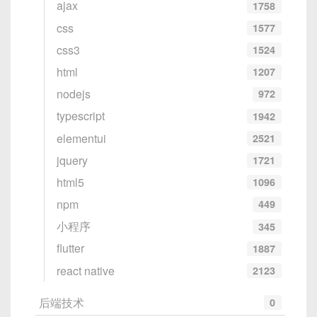
ajax
1758
css
1577
css3
1524
html
1207
nodejs
972
typescript
1942
elementui
2521
jquery
1721
html5
1096
npm
449
小程序
345
flutter
1887
react native
2123
后端技术
0