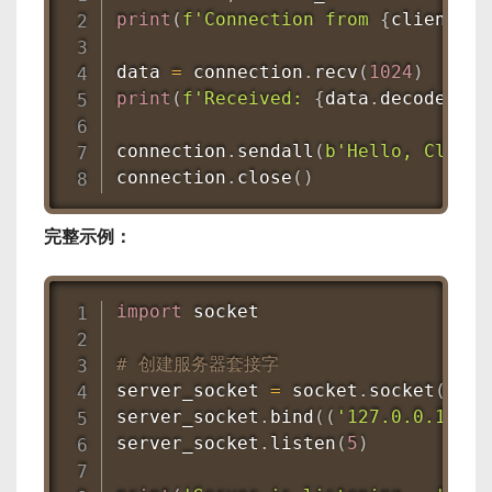
print
(
f'Connection from 
{
client_ad
data 
=
 connection
.
recv
(
1024
)
# 接
print
(
f'Received: 
{
data
.
decode
(
)
}
'
connection
.
sendall
(
b'Hello, Client
connection
.
close
(
)
完整示例：
import
 socket

# 创建服务器套接字
server_socket 
=
 socket
.
socket
(
sock
server_socket
.
bind
(
(
'127.0.0.1'
,
6
server_socket
.
listen
(
5
)