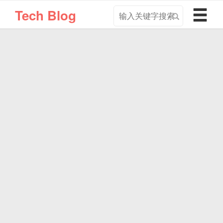
搜
导
Tech Blog
索
航
关
切
键
换
字