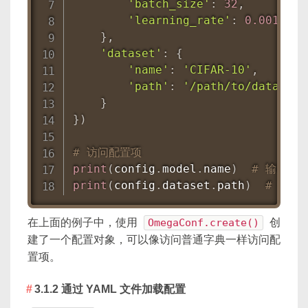
'batch_size'
:
32
,
'learning_rate'
:
0.001
}
,
'dataset'
:
{
'name'
:
'CIFAR-10'
,
'path'
:
'/path/to/data'
}
}
)
# 访问配置项
print
(
config
.
model
.
name
)
# 输出：Re
print
(
config
.
dataset
.
path
)
# 输出：
在上面的例子中，使用
OmegaConf.create()
创
建了一个配置对象，可以像访问普通字典一样访问配
置项。
3.1.2 通过 YAML 文件加载配置