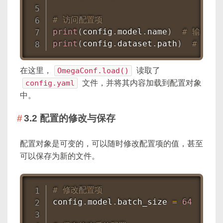
# 访问配置项
print
(
config
.
model
.
name
)
# 输出：Re
print
(
config
.
dataset
.
path
)
# 输出：
在这里，
OmegaConf.load()
读取了
config.yaml
文件，并将其内容加载到配置对象
中。
3.2 配置的修改与保存
配置对象是可变的，可以随时修改配置项的值，甚至
可以保存为新的文件。
# 修改配置项
config
.
model
.
batch_size 
=
64