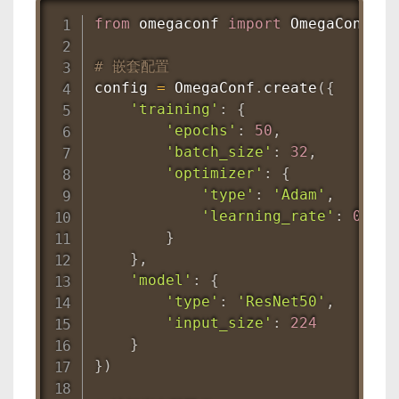
from
 omegaconf 
import
 OmegaConf

# 嵌套配置
config 
=
 OmegaConf
.
create
(
{
'training'
:
{
'epochs'
:
50
,
'batch_size'
:
32
,
'optimizer'
:
{
'type'
:
'Adam'
,
'learning_rate'
:
0.001
}
}
,
'model'
:
{
'type'
:
'ResNet50'
,
'input_size'
:
224
}
}
)