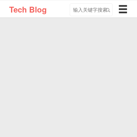
搜
导
Tech Blog
索
航
关
切
键
换
字