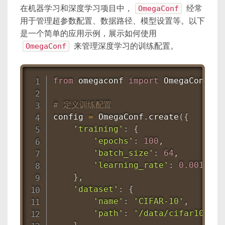
在机器学习和深度学习项目中，
OmegaConf
经常
用于管理超参数配置、数据路径、模型设置等。以下
是一个简单的应用示例，展示如何使用
OmegaConf
来管理深度学习的训练配置。
from
 omegaconf 
import
 OmegaConf

# 定义训练配置
config 
=
 OmegaConf
.
create
(
{
'training'
:
{
'epochs'
:
100
,
'batch_size'
:
64
,
'learning_rate'
:
0.001
}
,
'dataset'
:
{
'name'
:
'CIFAR-10'
,
'path'
:
'/data/cifar10'