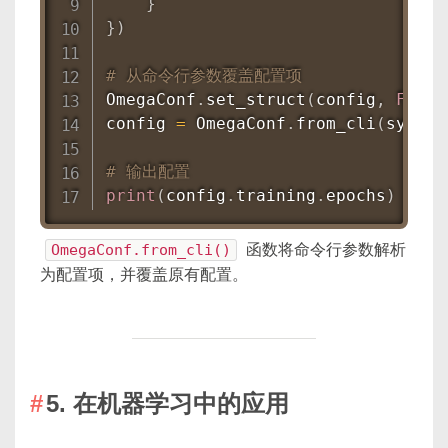
}
}
)
# 从命令行参数覆盖配置项
OmegaConf
.
set_struct
(
config
,
False
config 
=
 OmegaConf
.
from_cli
(
sys
.
ar
# 输出配置
print
(
config
.
training
.
epochs
)
# 
OmegaConf.from_cli()
函数将命令行参数解析
为配置项，并覆盖原有配置。
5. 在机器学习中的应用