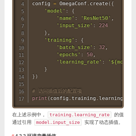
config 
=
 OmegaConf
.
create
(
{
'model'
:
{
'name'
:
'ResNet50'
,
'input_size'
:
224
}
,
'training'
:
{
'batch_size'
:
32
,
'epochs'
:
50
,
'learning_rate'
:
'${model.
}
}
)
# 访问插值后的配置项
print
(
config
.
training
.
learning_rat
在上述示例中，
training.learning_rate
的值
通过引用
model.input_size
实现了动态插值。