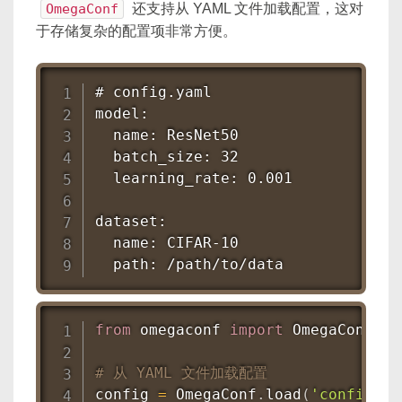
OmegaConf
还支持从 YAML 文件加载配置，这对
于存储复杂的配置项非常方便。
# config.yaml

model:

  name: ResNet50

  batch_size: 32

  learning_rate: 0.001

dataset:

  name: CIFAR-10

  path: /path/to/data
from
 omegaconf 
import
 OmegaConf

# 从 YAML 文件加载配置
config 
=
 OmegaConf
.
load
(
'config.ya