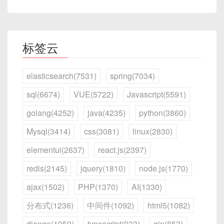
标签云
elasticsearch(7531)
spring(7034)
sql(6674)
VUE(5722)
Javascript(5591)
golang(4252)
java(4235)
python(3860)
Mysql(3414)
css(3081)
linux(2830)
elementui(2637)
react.js(2397)
redis(2145)
jquery(1810)
node.js(1770)
ajax(1502)
PHP(1370)
AI(1330)
分布式(1236)
中间件(1092)
html5(1082)
django(1059)
typescript(933)
gin(853)