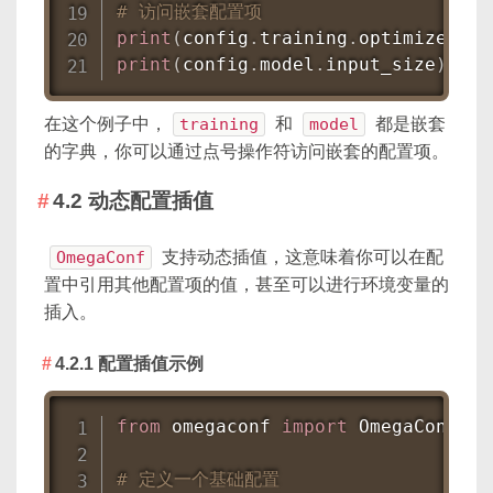
# 访问嵌套配置项
print
(
config
.
training
.
optimizer
.
ty
print
(
config
.
model
.
input_size
)
#
在这个例子中，
training
和
model
都是嵌套
的字典，你可以通过点号操作符访问嵌套的配置项。
4.2 动态配置插值
OmegaConf
支持动态插值，这意味着你可以在配
置中引用其他配置项的值，甚至可以进行环境变量的
插入。
4.2.1 配置插值示例
from
 omegaconf 
import
 OmegaConf

# 定义一个基础配置