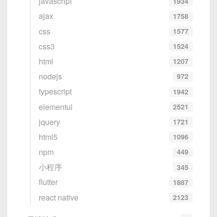
javascript
1934
ajax
1758
css
1577
css3
1524
html
1207
nodejs
972
typescript
1942
elementui
2521
jquery
1721
html5
1096
npm
449
小程序
345
flutter
1887
react native
2123