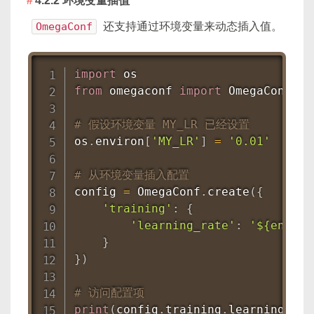
4.2.2 环境变量插值
OmegaConf
还支持通过环境变量来动态插入值。
import
from
 omegaconf 
import
 OmegaConf

# 假设环境变量 MY_LR 已经设置
os
.
environ
[
'MY_LR'
]
=
'0.01'
# 从环境变量插入配置
config 
=
 OmegaConf
.
create
(
{
'training'
:
{
'learning_rate'
:
'${env:MY
}
}
)
# 访问配置项
print
(
config
.
training
.
learning_rat