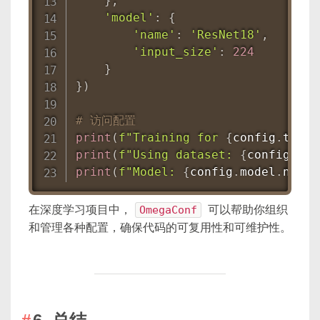
}
,
'model'
:
{
'name'
:
'ResNet18'
,
'input_size'
:
224
}
}
)
# 访问配置
print
(
f"Training for 
{
config
.
train
print
(
f"Using dataset: 
{
config
.
dat
print
(
f"Model: 
{
config
.
model
.
name
}
在深度学习项目中，
OmegaConf
可以帮助你组织
和管理各种配置，确保代码的可复用性和可维护性。