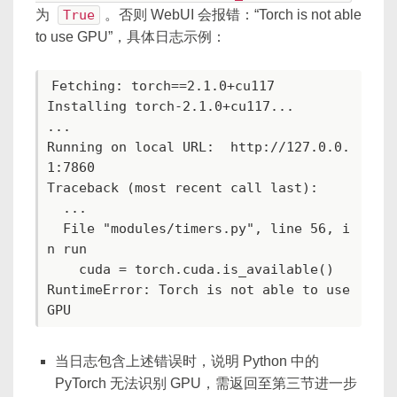
为
True
。否则 WebUI 会报错：“Torch is not able
to use GPU”，具体日志示例：
Fetching: torch==2.1.0+cu117

Installing torch-2.1.0+cu117...

...

Running on local URL:  http://127.0.0.
1:7860

Traceback (most recent call last):

  ...

  File "modules/timers.py", line 56, i
n run

    cuda = torch.cuda.is_available()

RuntimeError: Torch is not able to use 
GPU
当日志包含上述错误时，说明 Python 中的
PyTorch 无法识别 GPU，需返回至第三节进一步