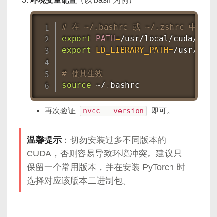
环境变量配置
（以 bash 为例）
# 在 ~/.bashrc 或 ~/.zshrc 中添加
export
PATH
=
/usr/local/cuda/bin:
export
LD_LIBRARY_PATH
=
/usr/loca
# 使其生效
source
 ~/.bashrc
再次验证
nvcc --version
即可。
温馨提示
：切勿安装过多不同版本的
CUDA，否则容易导致环境冲突。建议只
保留一个常用版本，并在安装 PyTorch 时
选择对应该版本二进制包。