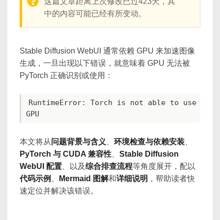
warning:
这篇文章距离上次修改已过423天，其
中的内容可能已经有所变动。
Stable Diffusion WebUI 通常依赖 GPU 来加速图像
生成，一旦出现以下错误，就意味着 GPU 无法被
PyTorch 正确识别或使用：
RuntimeError: Torch is not able to use 
GPU
本文将从
问题背景与含义
、
环境检查与依赖安装
、
PyTorch 与 CUDA 兼容性
、
Stable Diffusion
WebUI 配置
、以及
综合排查流程
等角度展开，配以
代码示例
、
Mermaid 图解
和
详细说明
，帮助读者快
速定位并解决该错误。