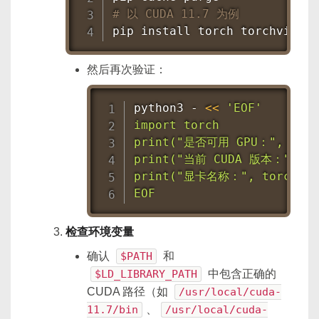
# 以 CUDA 11.7 为例
pip 
install
 torch torchvision
然后再次验证：
python3 - 
<<
'EOF'

import torch

print("是否可用 GPU：", torch
print("当前 CUDA 版本：", tor
print("显卡名称：", torch.cuda
EOF
检查环境变量
确认
$PATH
和
$LD_LIBRARY_PATH
中包含正确的
CUDA 路径（如
/usr/local/cuda-
11.7/bin
、
/usr/local/cuda-