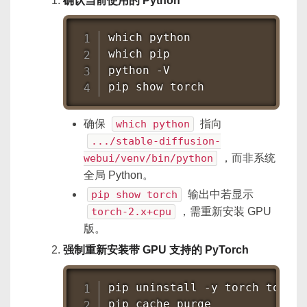
确认当前使用的 Python
which
which
 pip

python -V

pip show torch
确保
which python
指向
.../stable-diffusion-
webui/venv/bin/python
，而非系统
全局 Python。
pip show torch
输出中若显示
torch-2.x+cpu
，需重新安装 GPU
版。
强制重新安装带 GPU 支持的 PyTorch
pip uninstall -y torch torchv