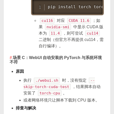
pip 
install
 torch torchvis
cu116
对应
CUDA 11.6
；如
果
nvidia-smi
中显示 CUDA 版
本为
11.4
，则可尝试
cu114
二进制（但官方不再提供 cu114，需
自行编译）。
场景 C：WebUI 自动安装的 PyTorch 与系统环境
不符
原因
执行
./webui.sh
时，没有指定
--
skip-torch-cuda-test
，结果脚本自动
安装了
torch-cpu
。
或者网络环境只让脚本下载到 CPU 版本。
排查与解决