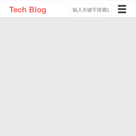
搜
导
Tech Blog
索
航
关
切
键
换
字