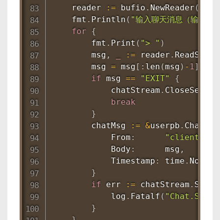
    reader 
:=
 bufio
.
NewReader
(
os
.
S
    fmt
.
Println
(
"输入聊天消息（输入 EX
for
{
        fmt
.
Print
(
"> "
)
        msg
,
_
:=
 reader
.
ReadStrin
        msg 
=
 msg
[
:
len
(
msg
)
-
1
]
//
if
 msg 
==
"EXIT"
{
            chatStream
.
CloseSend
(
)
break
}
        chatMsg 
:=
&
userpb
.
ChatMes
            From
:
"client"
,
            Body
:
      msg
,
            Timestamp
:
 time
.
Now
(
)
.
}
if
 err 
:=
 chatStream
.
Send
(
            log
.
Fatalf
(
"Chat.Send
}
}