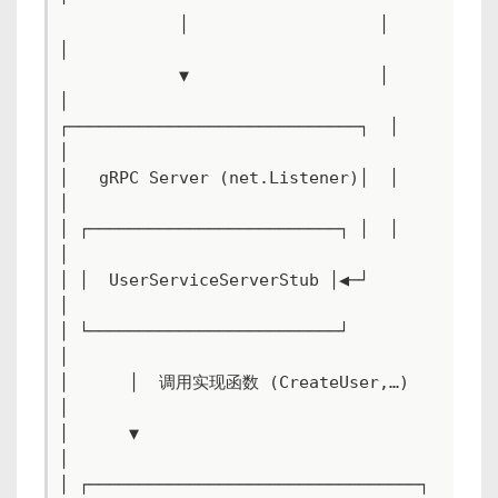
            │                   │        
│

            ▼                   │        
│

┌─────────────────────────────┐  │        
│

│   gRPC Server (net.Listener)│  │        
│

│ ┌─────────────────────────┐ │  │        
│

│ │  UserServiceServerStub │◀─┘        
│

│ └─────────────────────────┘           
│

│      │  调用实现函数 (CreateUser,…)   
│

│      ▼                                
│

│ ┌─────────────────────────────────┐    