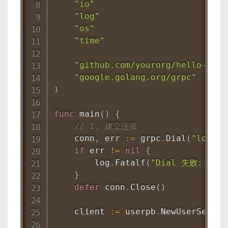
"io"
"log"
"os"
"time"
"github.com/yourorg/hello-grpc
"google.golang.org/grpc"
)
func
main
(
)
{
// 1. 建立连接
    conn
,
 err 
:=
 grpc
.
Dial
(
"localh
if
 err 
!=
nil
{
        log
.
Fatalf
(
"Dial 失败: %v"
,
}
defer
 conn
.
Close
(
)
    client 
:=
 userpb
.
NewUserServic