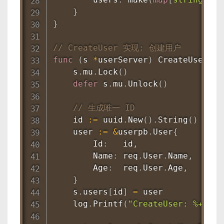
}
}
// CreateUser 实现: 创建用户
func
(
s 
*
userServer
)
CreateUser
(
ct
    s
.
mu
.
Lock
(
)
defer
 s
.
mu
.
Unlock
(
)
// 生成唯一 ID
    id 
:=
 uuid
.
New
(
)
.
String
(
)
    user 
:=
&
userpb
.
User
{
        Id
:
   id
,
        Name
:
 req
.
User
.
Name
,
        Age
:
  req
.
User
.
Age
,
}
    s
.
users
[
id
]
=
 user

    log
.
Printf
(
"CreateUser: %+v\n"