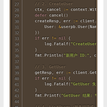
// 2. CreateUser
    ctx
,
 cancel 
:=
 context
.
WithTim
defer
cancel
(
)
    createResp
,
 err 
:=
 client
.
Crea
        User
:
&
userpb
.
User
{
Name
:
"
}
)
if
 err 
!=
nil
{
        log
.
Fatalf
(
"CreateUser 失败
}
    fmt
.
Println
(
"新用户 ID:"
,
 creat
// 3. GetUser
    getResp
,
 err 
:=
 client
.
GetUser
if
 err 
!=
nil
{
        log
.
Fatalf
(
"GetUser 失败: %
}
    fmt
.
Printf
(
"GetUser 结果: %+v\n
// 4. ListUsers（服务端流式）