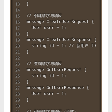
}

// 创建请求与响应

message CreateUserRequest {

  User user = 1;

}

message CreateUserResponse {

  string id = 1; // 新用户 ID

}

// 查询请求与响应

message GetUserRequest {

  string id = 1;

}

message GetUserResponse {

  User user = 1;

}

// 列表请求与响应（流式）
