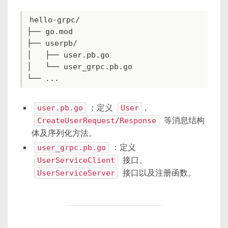
hello-grpc/

├── go.mod

├── userpb/

│   ├── user.pb.go

│   └── user_grpc.pb.go

└── ...
user.pb.go
：定义
User
,
CreateUserRequest/Response
等消息结构
体及序列化方法。
user_grpc.pb.go
：定义
UserServiceClient
接口、
UserServiceServer
接口以及注册函数。