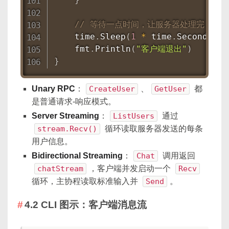
// 等待一点时间，让服务器处理完
    time
.
Sleep
(
1
*
 time
.
Second
)
    fmt
.
Println
(
"客户端退出"
)
}
Unary RPC
：
CreateUser
、
GetUser
都
是普通请求-响应模式。
Server Streaming
：
ListUsers
通过
stream.Recv()
循环读取服务器发送的每条
用户信息。
Bidirectional Streaming
：
Chat
调用返回
chatStream
，客户端并发启动一个
Recv
循环，主协程读取标准输入并
Send
。
4.2 CLI 图示：客户端消息流