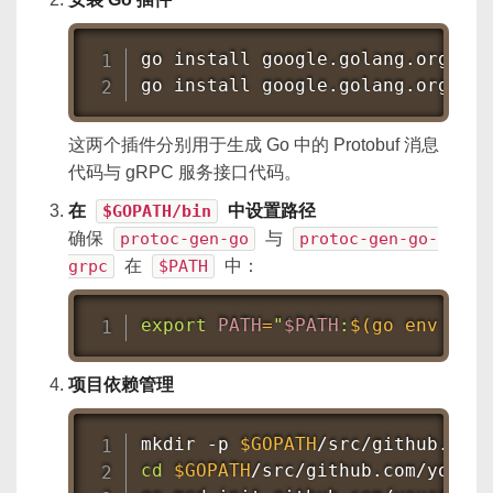
go 
install
 google.golang.org/pro
go 
install
 google.golang.org/grp
这两个插件分别用于生成 Go 中的 Protobuf 消息
代码与 gRPC 服务接口代码。
在
$GOPATH/bin
中设置路径
确保
protoc-gen-go
与
protoc-gen-go-
grpc
在
$PATH
中：
export
PATH
=
"
$PATH
:
$(
go 
env
 GOPA
项目依赖管理
mkdir
 -p 
$GOPATH
cd
$GOPATH
/src/github.com/youror