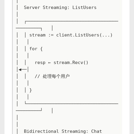
│

│  Server Streaming: ListUsers                  
│

│  ┌──────────────────────────────────
─────────┐   │

│  │ stream := client.ListUsers(...)          
│   │

│  │ for {                                    
│   │

│  │   resp ← stream.Recv()                   
│◀──│

│  │   // 处理每个用户                          
│   │

│  │ }                                        
│   │

│  └──────────────────────────────────
─────────┘   │

│                                               
│

│  Bidirectional Streaming: Chat                 