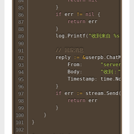
}
if
 err 
!=
nil
{
return
 err

}
        log
.
Printf
(
"收到来自 %s 的消息
// 回应消息
        reply 
:=
&
userpb
.
ChatMessa
            From
:
"server"
,
            Body
:
"收到："
+
 m
            Timestamp
:
 time
.
Now
(
)
.
}
if
 err 
:=
 stream
.
Send
(
repl
return
 err

}
}
}