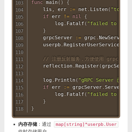
func
main
(
)
{
    lis
,
 err 
:=
 net
.
Listen
(
"tcp"
,
if
 err 
!=
nil
{
        log
.
Fatalf
(
"failed to list
}
    grpcServer 
:=
 grpc
.
NewServer
(
)
    userpb
.
RegisterUserServiceServ
// 注册反射服务，方便使用 grpcurl 或
    reflection
.
Register
(
grpcServer
    log
.
Println
(
"gRPC Server 已启动
if
 err 
:=
 grpcServer
.
Serve
(
lis
        log
.
Fatalf
(
"failed to serv
}
}
内存存储
：通过
map[string]*userpb.User
临时存储用户。