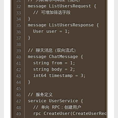
message ListUsersRequest {

  // 可增加筛选字段

}

message ListUsersResponse {

  User user = 1;

}

// 聊天消息（双向流式）

message ChatMessage {

  string from = 1;

  string body = 2;

  int64 timestamp = 3;

}

// 服务定义

service UserService {

  // 单向 RPC：创建用户

  rpc CreateUser(CreateUserRequest