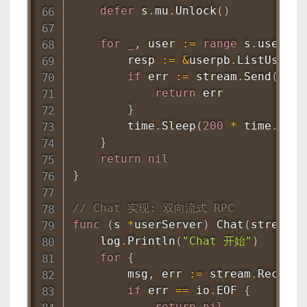
defer
 s
.
mu
.
Unlock
(
)
for
_
,
 user 
:=
range
 s
.
users 
{
        resp 
:=
&
userpb
.
ListUsersR
if
 err 
:=
 stream
.
Send
(
resp
return
 err

}
        time
.
Sleep
(
200
*
 time
.
Mill
}
return
nil
}
// Chat 实现: 双向流式 RPC
func
(
s 
*
userServer
)
Chat
(
stream u
    log
.
Println
(
"Chat 开始"
)
for
{
        msg
,
 err 
:=
 stream
.
Recv
(
)
if
 err 
==
 io
.
EOF 
{
return
nil