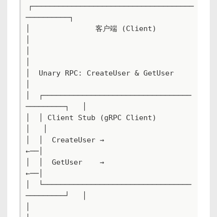
┌─────────────────────────────────────
──────────┐

│               客户端 (Client)                
│

│                                               
│

│  Unary RPC: CreateUser & GetUser               
│

│  ┌──────────────────────────────────
─────────┐   │

│  │ Client Stub (gRPC Client)                 
│   │

│  │  CreateUser →                           
←──│

│  │  GetUser    →                           
←──│

│  └──────────────────────────────────
─────────┘   │

│                                               