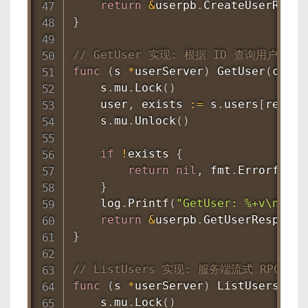
return
&
userpb
.
CreateUserRespo
}
// GetUser 实现: 根据 ID 查询用户
func
(
s 
*
userServer
)
GetUser
(
ctx c
    s
.
mu
.
Lock
(
)
    user
,
 exists 
:=
 s
.
users
[
req
.
Id
    s
.
mu
.
Unlock
(
)
if
!
exists 
{
return
nil
,
 fmt
.
Errorf
(
"用
}
    log
.
Printf
(
"GetUser: %+v\n"
,
 u
return
&
userpb
.
GetUserResponse
}
// ListUsers 实现: 服务端流式 RPC
func
(
s 
*
userServer
)
ListUsers
(
req
    s
.
mu
.
Lock
(
)