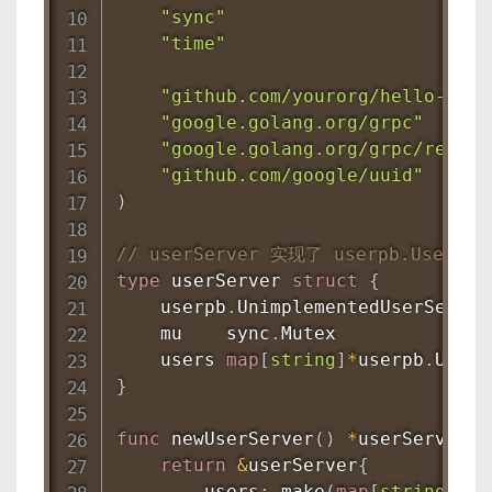
"sync"
"time"
"github.com/yourorg/hello-grpc
"google.golang.org/grpc"
"google.golang.org/grpc/reflec
"github.com/google/uuid"
)
// userServer 实现了 userpb.UserSer
type
 userServer 
struct
{
    userpb
.
UnimplementedUserService
    mu    sync
.
Mutex

    users 
map
[
string
]
*
userpb
.
}
func
newUserServer
(
)
*
userServer 
{
return
&
userServer
{
        users
:
make
(
map
[
string
]
*
us