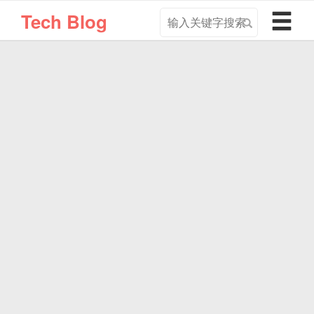
搜
导
Tech Blog
索
航
关
切
键
换
字