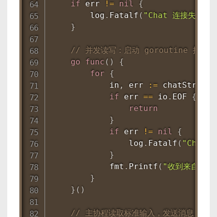
if
 err 
!=
nil
{
        log
.
Fatalf
(
"Chat 连接失败: %
}
// 并发读写：启动 goroutine 接收
go
func
(
)
{
for
{
            in
,
 err 
:=
 chatStream
.
if
 err 
==
 io
.
EOF 
{
return
}
if
 err 
!=
nil
{
                log
.
Fatalf
(
"Chat.
}
            fmt
.
Printf
(
"收到来自 %s
}
}
(
)
// 主协程读取标准输入，发送消息