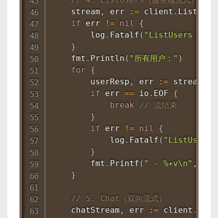
    stream
,
 err 
:=
 client
.
ListUser
if
 err 
!=
nil
{
        log
.
Fatalf
(
"ListUsers 失败:
}
    fmt
.
Println
(
"所有用户："
)
for
{
        userResp
,
 err 
:=
 stream
.
Re
if
 err 
==
 io
.
EOF 
{
break
// 流结束
}
if
 err 
!=
nil
{
            log
.
Fatalf
(
"ListUsers
}
        fmt
.
Printf
(
" - %+v\n"
,
 use
}
// 5. Chat（双向流式）
    chatStream
,
 err 
:=
 client
.
Chat