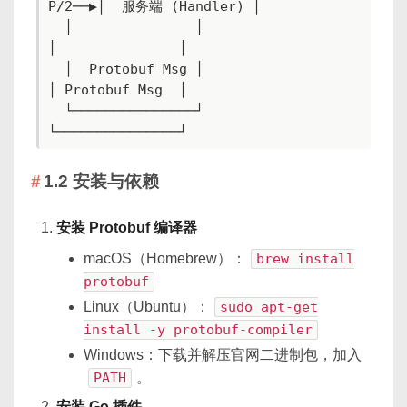
P/2──▶│  服务端 (Handler) │

  │               │                         
│               │

  │  Protobuf Msg │                         
│ Protobuf Msg  │

  └───────────────┘                         
└───────────────┘
1.2 安装与依赖
安装 Protobuf 编译器
macOS（Homebrew）：
brew install
protobuf
Linux（Ubuntu）：
sudo apt-get
install -y protobuf-compiler
Windows：下载并解压官网二进制包，加入
PATH
。
安装 Go 插件