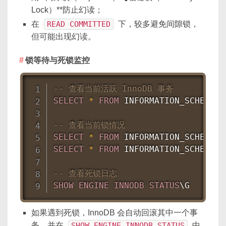
Lock）**防止幻读；
在
READ COMMITTED
下，较多避免间隙锁，
但可能出现幻读。
锁等待与死锁监控
-- 查看当前活跃 InnoDB 事务
SELECT
*
FROM
 INFORMATION_SCHEMA
.
I
-- 查看当前锁情况
SELECT
*
FROM
 INFORMATION_SCHEMA
.
SELECT
*
FROM
 INFORMATION_SCHEMA
.
I
-- 查看死锁日志
SHOW
ENGINE
INNODB
STATUS
\G
如果遇到死锁，InnoDB 会自动回滚其中一个事
务，并在
SHOW ENGINE INNODB STATUS
中