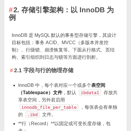
2. 存储引擎架构：以 InnoDB 为
例
InnoDB 是 MySQL 默认的事务型存储引擎，其设计
目标包括：事务 ACID、MVCC（多版本并发控
制）、行级锁、崩溃恢复等。下面从行格式、页结
构、索引组织到日志与锁等方面进行剖析。
2.1 字段与行的物理存储
InnoDB 中，每个表对应一个或多个
表空间
（Tablespace）文件
，默认
ibdata1
存放共
享表空间，另外若启用
innodb_file_per_table
，每张表会有单独
的
.ibd
文件。
**行（Record）**以固定或可变长度存储，包
含：