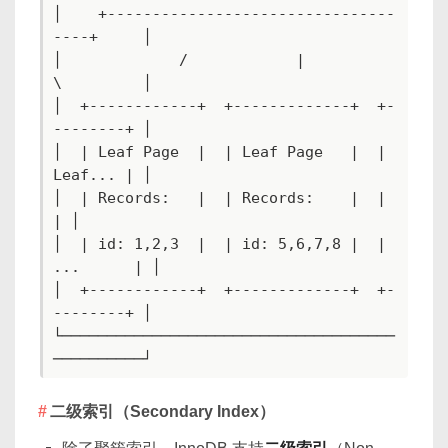
│    +--------------------------------
----+     │

│             /            |          
\         │

│  +------------+  +-------------+  +-
--------+ │

│  | Leaf Page  |  | Leaf Page   |  | 
Leaf... | │

│  | Records:   |  | Records:    |  |         
| │

│  | id: 1,2,3  |  | id: 5,6,7,8 |  | 
...      | │

│  +------------+  +-------------+  +-
--------+ │

└─────────────────────────────────────
──────────┘
二级索引（Secondary Index）