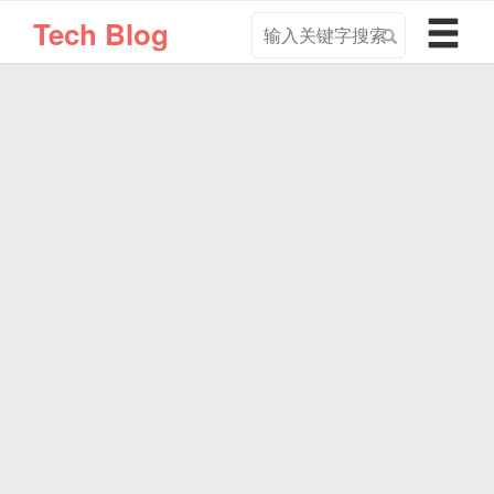
搜
导
Tech Blog
索
航
关
切
键
换
字