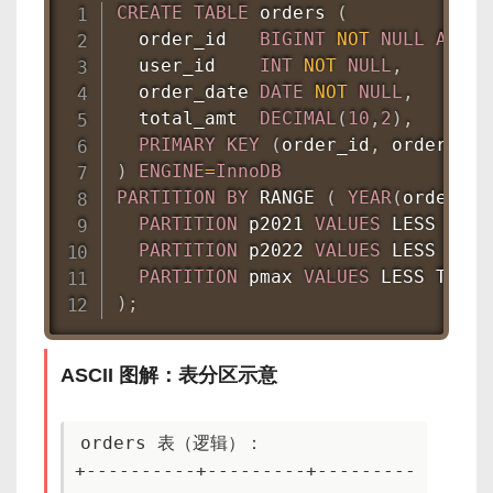
CREATE
TABLE
 orders 
(
  order_id   
BIGINT
NOT
NULL
AUTO_
  user_id    
INT
NOT
NULL
,
  order_date 
DATE
NOT
NULL
,
  total_amt  
DECIMAL
(
10
,
2
)
,
PRIMARY
KEY
(
order_id
,
 order_dat
)
ENGINE
=
InnoDB
PARTITION
BY
 RANGE 
(
YEAR
(
order_da
PARTITION
 p2021 
VALUES
 LESS THAN
PARTITION
 p2022 
VALUES
 LESS THAN
PARTITION
 pmax 
VALUES
)
;
ASCII 图解：表分区示意
orders 表（逻辑）：

+----------+---------+---------