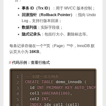
事务 ID（Trx ID）
：用于 MVCC 版本控制；
回滚指针（Rollback Pointer）
：指向 Undo
Log，支持行版本回滚；
数据列值
：实际字段值；
隐式记录头
：包括行大小、删除标志等。
每条记录存储在一个**页（Page）**中，InnoDB 默
认页大小为
16KB
。
代码示例：查看行格式
-- 创建一张示例表
CREATE
TABLE
 demo_innodb 
(
  id 
INT
PRIMARY
KEY
AUTO_INCREMEN
  col1 
VARCHAR
(
100
)
,
  col2 
INT
,
INDEX
 idx_col1 
(
col1
)