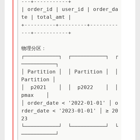
---+-----------+

| order_id | user_id | order_da
te | total_amt |

+----------+---------+---------
---+-----------+

物理分区：

┌───────────┐  ┌───────────┐  ┌
───────────┐

│ Partition │  │ Partition │  │ 
Partition │

│  p2021    │  │  p2022    │  │   
pmax    │

│ order_date < '2022-01-01' │ o
rder_date < '2023-01-01' │ ≥ 20
23

└───────────┘  └───────────┘  └
───────────┘