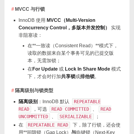
MVCC 与行锁
InnoDB 使用
MVCC（Multi-Version
Concurrency Control，多版本并发控制）
实现
非阻塞读：
在**一致读（Consistent Read）**模式下，
读取的数据来自某个事务可见的已提交版
本，无需加锁；
在
For Update
或
Lock In Share Mode
模式
下，才会对行加
共享锁
或
排他锁
。
隔离级别与锁类型
隔离级别
：InnoDB 默认
REPEATABLE
READ
，可选
READ COMMITTED
、
READ
UNCOMMITTED
、
SERIALIZABLE
；
在
REPEATABLE READ
下，除了行锁，还会使
用**间隙锁（Gap Lock）
与
临键锁（Next-Key