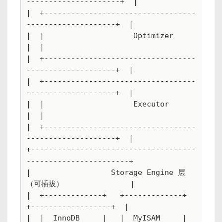
---------------------+  |

|  +----------------------------------
--------------------+  |

|  |                    Optimizer                         
|  |

|  +----------------------------------
--------------------+  |

|  +----------------------------------
--------------------+  |

|  |                    Executor                          
|  |

|  +----------------------------------
--------------------+  |

+-------------------------------------
-----------------------+

|                  Storage Engine 层
（可插拔）               |

|  +-------------+   +-------------+   
+------------------+  |

|  |  InnoDB     |   |  MyISAM     |   