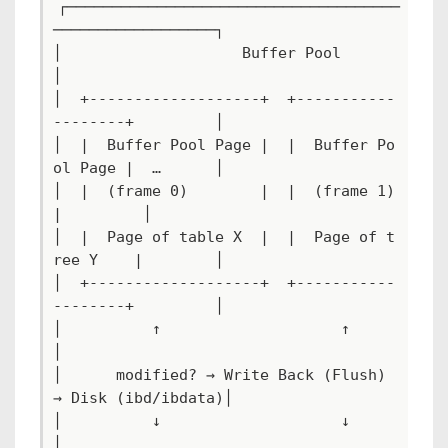
┌─────────────────────────────────────
──────────────────┐

│                    Buffer Pool                       
│

│  +-------------------+  +-----------
--------+         │

│  |  Buffer Pool Page |  |  Buffer Po
ol Page |  …      │

│  |  (frame 0)        |  |  (frame 1)        
|         │

│  |  Page of table X  |  |  Page of t
ree Y    |        │

│  +-------------------+  +-----------
--------+         │

│          ↑                    ↑                       
│

│      modified? → Write Back (Flush) 
→ Disk (ibd/ibdata)│

│          ↓                    ↓                       
│
