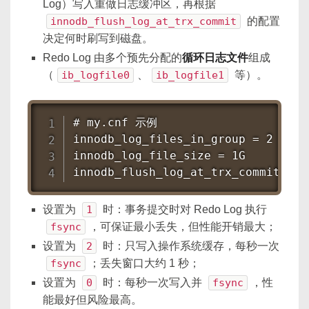
Log）写入重做日志缓冲区，再根据
innodb_flush_log_at_trx_commit
的配置
决定何时刷写到磁盘。
Redo Log 由多个预先分配的
循环日志文件
组成
（
ib_logfile0
、
ib_logfile1
等）。
# my.cnf 示例

innodb_log_files_in_group = 2

innodb_log_file_size = 1G

innodb_flush_log_at_trx_commit =
设置为
1
时：事务提交时对 Redo Log 执行
fsync
，可保证最小丢失，但性能开销最大；
设置为
2
时：只写入操作系统缓存，每秒一次
fsync
；丢失窗口大约 1 秒；
设置为
0
时：每秒一次写入并
fsync
，性
能最好但风险最高。