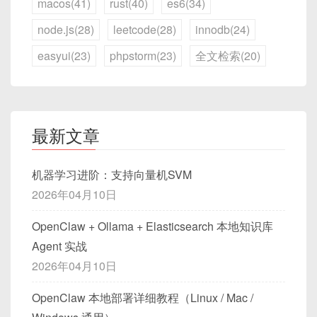
macos(41)
rust(40)
es6(34)
请帮我写一个吸引人的广告文案，推广一款智能手
4.2 macOS 部署
node.js(28)
leetcode(28)
innodb(24)
表。
easyui(23)
phpstorm(23)
全文检索(20)
通过 Homebrew 安装 Ollama：
22. 诗歌创作
brew 
install
 ollama
指令：
最新文章
运行 DeepSeek 模型：
请根据以下主题创作一首现代诗：‘春天的第一缕阳
光’。
机器学习进阶：支持向量机SVM
ollama run deepseek-r1:7b
2026年04月10日
23. 故事接龙
4.3 Linux 部署
OpenClaw + Ollama + Elasticsearch 本地知识库
指令：
Agent 实战
下载 Ollama 并解压缩。
2026年04月10日
请继续以下故事，并保持风格一致：

运行以下命令安装：
“夜晚的城市灯火通明，突然……”
OpenClaw 本地部署详细教程（Linux / Mac /