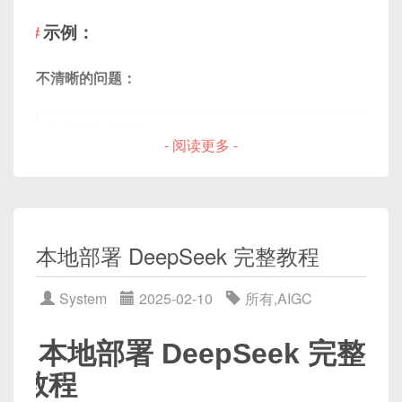
示例：自注意力机制的计算
可以开发一段脚本将DeepSeek输出转为通义万相支
指令：
示例：
持的JSON。
import
请将以下JavaScript代码转换为Python代码：
不清晰的问题：
import
 torch
.
nn
.
functional 
as
 F

import
 json

如何优化代码？
const add = (a, b) => a + b;
# 模拟输入向量
- 阅读更多 -
scenes 
=
[
x 
=
 torch
.
rand
(
3
,
4
)
# 3个单词，每
5. 代码注释
{
清晰的问题：
"scene_title"
:
"公司前台"
,
# 计算注意力权重
"text"
:
"欢迎来到我们装修公司..
指令：
q 
=
 x @ torch
.
rand
(
4
,
4
)
# 查询矩
如何优化JavaScript中的for循环，以提高性
"voice"
:
"female_zh"
,
# 
k 
=
 x @ torch
.
rand
(
4
,
4
)
# 键矩阵
本地部署 DeepSeek 完整教程
能？
"bgm"
:
"soft_background"
,
请为以下C++代码添加详细的注释，解释每一行的作
v 
=
 x @ torch
.
rand
(
4
,
4
)
# 值矩阵
"visual_type"
:
"ai_generat
用：
System
2025-02-10
所有
,
AIGC
关键技巧：
}
,
attention_scores 
=
(
q @ k
.
T
)
/
(
4
# 更多场景
attention_weights 
=
 F
.
softmax
(
atte
int main() {
]
指定问题的编程语言或领域。
本地部署 DeepSeek 完整
output 
=
详细描述你的需求，而不是只给一个关键字。
print
(
output
)
# 输出最终的注意力表示
教程
int a = 10;

with
open
(
"video_script.json"
,
"w"
如果问题涉及代码，提供代码片段或上下文。