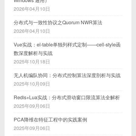
Windows 通用）
sudo
mv
 ollama /usr/local/bin/
24. 人物对话生成
2026年04月10日
运行 DeepSeek：
指令：
分布式与一致性协议之Quorum NWR算法
2026年04月10日
ollama run deepseek-r1:7b
请模拟一场科幻电影中的AI与人类对话。
Vue实战：el-table单独列样式定制——cell-style函
数深度解析与实战
25. 提醒事项
5. 解决常见问题
2025年10月18日
指令：
5.1 更改模型存储路径
无人机编队协同：分布式控制算法深度剖析与实战
2025年10月09日
请帮我写一份每日任务提醒列表。
默认情况下，Ollama 会将模型存储在 C 盘。如果你
Redis+Lua实战：分布式滑动窗口限流算法全解析
希望更改存储位置，可以使用环境变量
26. 名言解析
OLLAMA_MODELS
指定新的存储路径。例如：
2025年09月06日
指令：
PCA降维在特征工程中的实践案例
export
OLLAMA_MODELS
=
/your/new/pat
2025年09月06日
请解析这句名言的深层含义：“知行合一”。