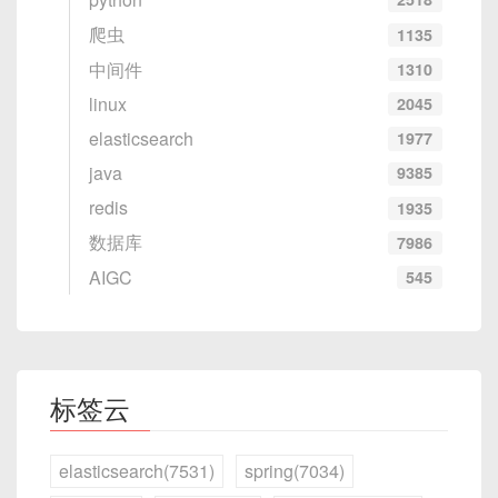
指令：
题所在，并给出优化建议。
爬虫
1135
ollama run deepseek-r1:14b
请将以下会议记录整理为结构化的会议摘要。
中间件
1310
示例：
linux
2045
当下载完成后，你可以在终端中与 DeepSeek 进行
15. Excel公式解释
elasticsearch
1977
交互。
const
 obj 
=
{
 name
:
"Deepseek"
}
;
java
9385
Object
.
freeze
(
obj
)
;
指令：
3.3 运行 DeepSeek 并进行交互
redis
1935
obj
.
name 
=
"ChatGPT"
;
// 为什么这里
数据库
7986
请解释Excel公式`=IF(A1>10, "高", "低")`
运行模型后，你可以开始输入问题或命令，例如：
的作用。
AIGC
545
用户：为什么这段代码修改无效？

Deepseek：因为Object.freeze()使对象变成不
16. 思维导图生成
ollama run deepseek-r1:7b
可变对象，无法更改属性。
指令：
然后在终端中输入：
标签云
进阶优化：
请为以下内容创建一个思维导图：
What is DeepSeek?
elasticsearch(7531)
spring(7034)
用户：那如何让它可变？

Deepseek：可以使用Proxy或深拷贝对象来实