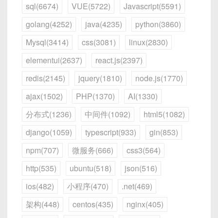
17. 速读技巧教学
sql(6674)
VUE(5722)
Javascript(5591)
现...
模型将返回相应的回答。
golang(4252)
java(4235)
python(3860)
指令：
如果你想进行代码生成，可以输入：
Mysql(3414)
css(3081)
linux(2830)
请告诉我如何提高阅读速度，同时保持理解力。
elementui(2637)
react.js(2397)
Write a Python function to calcula
结语
redis(2145)
jquery(1810)
node.js(1770)
18. 计划表生成
DeepSeek 将返回类似如下的代码：
ajax(1502)
PHP(1370)
AI(1330)
指令：
掌握这5个技巧，你可以更高效地使用Deepseek，
分布式(1236)
中间件(1092)
html5(1082)
快速获得准确的答案。希望这份指南能帮助你更顺畅
def
fibonacci
(
n
)
:
django(1059)
typescript(933)
gin(853)
地学习和解决问题！
请帮我制定一个为期1个月的Python学习计划。
if
 n 
<=
0
:
npm(707)
微服务(666)
css3(564)
return
[
]
19. Markdown格式转换
elif
 n 
==
1
:
http(535)
ubuntu(518)
json(516)
return
[
0
]
指令：
elif
 n 
==
2
:
ios(482)
小程序(470)
.net(469)
return
[
0
,
1
]
架构(448)
centos(435)
nginx(405)
请将以下文本转换为Markdown格式。