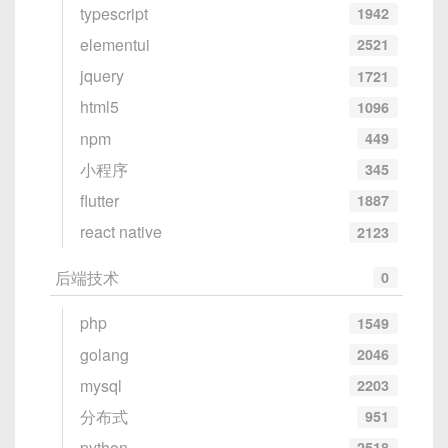
请总结以下论文的主要内容，并用通俗易懂的语言
3.2 运行模型
typescript
息。
1942
解释。
4. 结合图示，提升理解效果
elementui
2521
首次运行模型时，Ollama 会自动下载所需的文件。
4. 结语
jquery
1721
12. 语言翻译
当你向Deepseek请教复杂概念时，可以要求它提供
运行 1.5B 版本：
html5
1096
DeepSeek背后的核心技术融合了
Transformer架
示意图。例如，询问“Vue的响应式系统是如何工作
指令：
npm
449
构、预训练、微调、强化学习
，使其在多种AI应用中
的？”时，可以要求它用图解说明。
ollama run deepseek-r1:1.5b
小程序
345
表现卓越。了解这些技术原理，有助于我们更高效地
请将以下英文文章翻译成流畅的中文。
示例：
使用DeepSeek，并探索其更深层次的能力。
flutter
1887
运行 7B 版本：
react native
2123
13. 复杂概念通俗化
用户：请用图解说明Vue3的响应式系统。

ollama run deepseek-r1:7b
后端技术
0
Deepseek：（返回一张解释Vue3响应式原理的示意
指令：
图）
php
运行 8B 版本：
1549
请用简单易懂的方式解释“量子计算”的概念。
golang
2046
5. 让Deepseek帮你调试和优化代
ollama run deepseek-r1:8b
码
mysql
2203
14. 速记笔记生成
分布式
951
运行 14B 版本：
python
如果你遇到代码错误，Deepseek可以帮助你找出问
2518