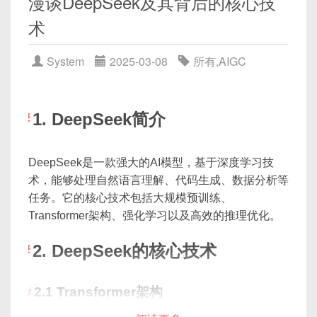
漫谈DeepSeek及其背后的核心技
请优化以下JavaScript代码，提高性能，并提供
术
优化前后的对比：
输出：
System
2025-03-08
所有
,
AIGC
function sum(arr) {
分场景描述
let total = 0;
对白文案
for(let i = 0; i < arr.length; i++) {
主题标题
1. DeepSeek简介
产品/服务特色
  total += arr[i];
实例描述
DeepSeek是一款强大的AI模型，基于深度学习技
}
术，能够处理自然语言理解、代码生成、数据分析等
如果需要输出更精精的图文产出，可以提
return total;
任务。它的核心技术包括大规模预训练、
示DeepSeek输出“图文组合脚本”样式
}
Transformer架构、强化学习以及高效的推理优化。
2. 代码解释
2. DeepSeek的核心技术
指令：
2.1 Transformer架构
三、视频制作：使用通义万相