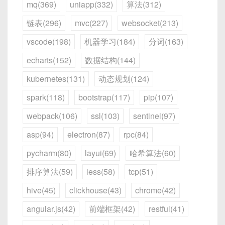
    sequence 
=
[
0
,
1
]
mq(369)
uniapp(332)
算法(312)
for
 i 
in
range
(
2
,
 n
)
:
20. 数据可视化
链表(296)
mvc(227)
websocket(213)
        sequence
.
append
(
sequence
[
i
return
 sequence

vscode(198)
机器学习(184)
分词(163)
指令：
echarts(152)
数据结构(144)
print
(
fibonacci
(
10
)
)
请提供一个使用Matplotlib绘制折线图的Python
kubernetes(131)
动态规划(124)
示例代码。
4. 不同操作系统的部署方法
spark(118)
bootstrap(117)
pip(107)
webpack(106)
ssl(103)
sentinel(97)
4.1 Windows 部署
asp(94)
electron(87)
rpc(84)
21-30: 其他创意玩法
pycharm(80)
layui(69)
哈希算法(60)
下载并安装 Ollama。
打开 PowerShell 或命令提示符。
排序算法(59)
less(58)
tcp(51)
21. 文案生成
运行 DeepSeek 模型，例如：
hive(45)
clickhouse(43)
chrome(42)
angular.js(42)
前端框架(42)
restful(41)
指令：
ollama run deepseek-r1:7b