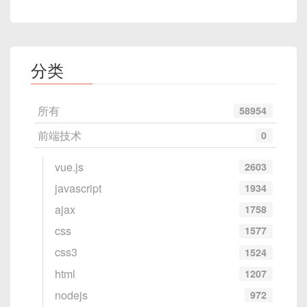
如果终端正确显示版本号，说明 Ollama 已成功安
快速达成。
10. Docker配置
装。
请问如何优化这个循环，提高执行效率？
示例：强化学习的基本原理
如果配合脚本组装脚本、JSON模板、自定义声类设
指令：
3. 下载并运行 DeepSeek 模型
置，则可以打造更加专业化的AI动画/视频。
3. 使用多轮对话，让Deepseek更
分类
def
reward_function
(
response
)
:
精准
"""模拟评分函数，给出答案质量评分"""
请写一个Dockerfile，使其能够运行一个Flask
Ollama 提供了多个 DeepSeek 模型版本，你可以根
应用。
return
len
(
response
)
# 示例：
所有
58954
据自己的硬件配置选择合适的版本。
有时候，Deepseek的第一轮回答可能不够详细或准
前端技术
0
responses 
=
[
"短答案"
,
"这个答案较长一
确。你可以继续提问，逐步引导它。
3.1 可用模型版本
scores 
=
[
reward_function
(
r
)
for
 r
vue.js
2603
print
(
scores
)
# 输出评分
示例对话：
模型名称
适用场景
javascript
1934
11-20: 学习与生产力
deepseek-r1:1.5b
适用于低资源环境
ajax
1758
3. DeepSeek的应用场景
用户：如何在Vue3中使用Pinia？

css
deepseek-r1:7b
适用于中等配置
1577
Deepseek：Pinia是Vue3的状态管理库，你可以通
11. 论文摘要生成
过以下步骤使用它...

css3
1524
deepseek-r1:8b
适用于高性能计算
代码生成
：辅助开发者编写和优化代码。
用户：能否给出一个完整的示例，包括state、get
指令：
html
1207
deepseek-r1:14b
适用于高端配置
自然语言处理
：文本摘要、翻译、对话系统。
ter和action？

nodejs
972
Deepseek：当然，以下是完整的示例代码...
数据分析
：从非结构化数据中提取有价值的信