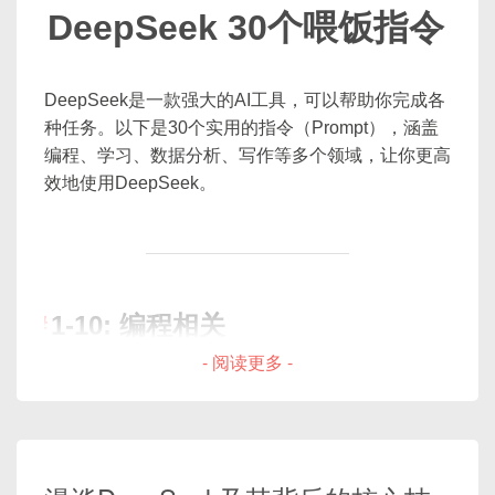
作：
DeepSeek 30个喂饭指令
举例：装修公司推广视频制作
DeepSeek是一款强大的AI工具，可以帮助你完成各
种任务。以下是30个实用的指令（Prompt），涵盖
编程、学习、数据分析、写作等多个领域，让你更高
效地使用DeepSeek。
二、脚本生成：利用DeepSeek
DeepSeek支持文本制作的多种类型，如相关广告、
课程等脚本。我们以一段装修公司的推广脚本为例：
1-10: 编程相关
- 阅读更多 -
Prompt 示例：
1. 代码优化
请生成一段装修公司的广告视频脚本，展示我们的
指令：
专业技术、服务效率和顾客反馈，整体风格积极、专
业、带有画面感。展示时长控制在5分钟内。