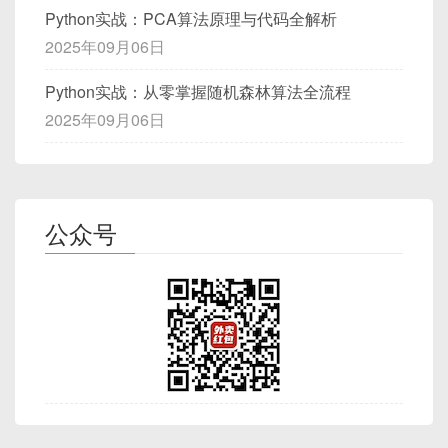
Python实战：PCA算法原理与代码全解析
然后重新运行 Ollama。
2025年09月06日
27. 角色扮演
5.2 AMD 显卡支持
Python实战：从零掌握随机森林算法全流程
指令：
如果你使用的是 AMD 显卡，需要安装 ROCm，并
2025年09月06日
使用
ollama
运行时指定
--backend rocm
选
请扮演一位资深程序员，回答我的技术问题。
项。例如：
28. 生成谜语
公众号
ollama run deepseek-r1:7b --backen
指令：
5.3 运行时遇到内存不足问题
请帮我创造一个关于科技的谜语。
如果你在运行 DeepSeek 时遇到内存不足的问题，
29. AI作曲
可以尝试以下优化方法：
使用较小版本的 DeepSeek，如
deepseek-
指令：
r1:1.5b