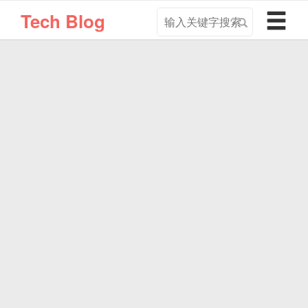
搜
导
Tech Blog
索
航
关
切
键
换
字