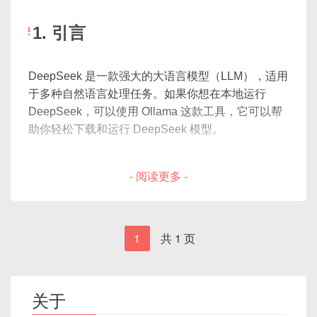
int b = 20;

    json
.
dump
(
scenes
,
 f
,
 ensure_as
cout << a + b;

2.2 预训练与微调
2. 善用代码块，提高可读性和执
1. 引言
return 0;
行性
DeepSeek依赖于大规模数据预训练，并可通过微调
DeepSeek 是一款强大的大语言模型（LLM），适用
适应特定任务。
}
Deepseek可以理解代码，并提供优化建议。使用
于多种自然语言处理任务。如果你想在本地运行
6. 正则表达式生成
图解：流程图
Markdown代码块，让它能正确解析代码。
预训练
：在海量文本上训练，使模型具备丰富的
DeepSeek，可以使用 Ollama 这款工具，它可以帮
语言知识。
助你轻松下载和运行 DeepSeek 模型。
示例：
指令：
微调（Fine-tuning）
：在小规模专业数据集上训
[脚本输入]

本教程将详细介绍如何在本地部署 DeepSeek，包括
练，以适应特定任务。
- 阅读更多 -
     ↓ DeepSeek

错误示范：
工具安装、模型下载、运行以及一些常见问题的解决
请生成一个正则表达式，匹配格式为YYYY-MM-DD
[自动分场景 & 对白]

方案。
示例：微调Transformer模型
的日期。
     ↓

我的JS代码运行太慢，该怎么优化？

[通义万相组合]

2. 安装 Ollama
function sum(arr) {

1
共 1 页
7. SQL查询优化
from
 transformers 
import
 AutoModel
     ↓

   let total = 0;

[选择画面、配音、配乐]

   for(let i = 0; i < arr.length; i++) 
# 加载预训练模型
     ↓

指令：
Ollama 是一个用于在本地运行大模型的工具，支持
{

[一键生成视频]
model_name 
=
"deepseek-model"
关于
Windows、macOS 和 Linux。首先，我们需要安装
      total += arr[i];

tokenizer 
=
 AutoTokenizer
.
from_pre
Ollama。
   }

请优化以下SQL查询，提高查询效率：