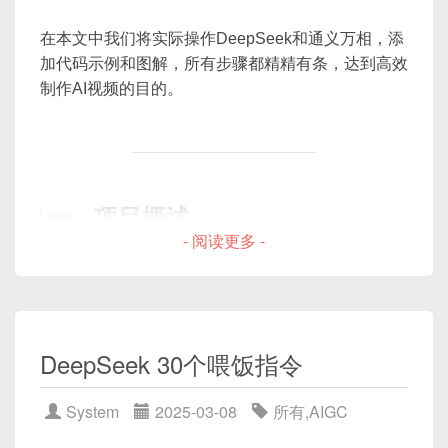
在本文中我们将实际操作DeepSeek和通义万相，添
加代码示例和图解，所有步骤都精精有条，达到高效
制作AI视频的目的。
一、项目概述
- 阅读更多 -
DeepSeek
用于产生效果迅速、文本达意的AI脚
本；
通义万相
則是阶段性地将文本编成视频的元素组合
DeepSeek 30个喂饭指令
器，提供动画、辅助绘图、语音合成等能力。
System
2025-03-08
所有
,
AIGC
我们将通过一个实战案例来说明如何使用这两者合