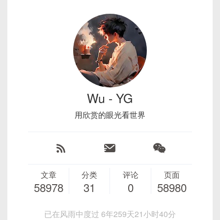
model 
=
 AutoModelForCausalLM
.
from_
   return total;

2.1 下载 Ollama
}
SELECT * FROM users WHERE age > 18 ORDER
# 进行微调（简化示例）
BY name;
input_text 
=
"DeepSeek的核心技术是什
请访问 Ollama 官方网站并根据你的操作系统选择相
四、实战小技心
正确示范：
inputs 
=
 tokenizer
(
input_text
,
 ret
应的安装包。
8. API调用示例
output 
=
 model
.
generate
(
**
inputs
)
print
(
tokenizer
.
decode
(
output
[
0
]
)
)
场景分割
：简洁、每场景<20秒，便于一键生成
2.2 安装 Ollama
我的JS代码运行太慢，该怎么优化？
指令：
对白文本
：实时对应场景，避免太粗略
Wu - YG
下载完成后，按照安装引导完成 Ollama 的安装。
2.3 强化学习与人类反馈（RLHF）
配乐选择
：精选合适的BGM，增强情感激发
function sum(arr) {
请提供一个使用Python调用OpenAI API的示例代
用欣赏的眼光看世界
let total = 0;
码。
2.3 验证安装
DeepSeek采用
强化学习+人类反馈
（RLHF）优化
for(let i = 0; i < arr.length; i++) {
回答质量。
9. Git命令使用
安装完成后，打开终端或命令提示符，输入以下命令
  total += arr[i];
检查 Ollama 是否正确安装：
结论
步骤1：初始训练
：模型先进行普通NLP任务训
文章
分类
评论
页面
指令：
练。
58978
31
0
58980
}
步骤2：人类反馈
：人工标注哪些回答更好。
ollama --version
DeepSeek + 通义万相是极高效的AI视频生产解决方
return total;
请告诉我如何撤销Git中最后一次提交。
步骤3：强化学习优化
：使用PPO等算法微调模
案，无论是新手还是专业影视供应，都能使用该模型
已在风雨中度过 6年259天21小时40分
}
型，使其更符合人类偏好。