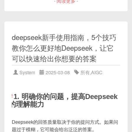
- 阅读更多 -
请解释以下Python代码的功能，并逐行解析：
DeepSeek采用了Transformer架构，这是目前最先
进的神经网络结构之一，特别适用于自然语言处理
尽管不懂录制和编辑，通义万相也能帮你一键制作视
def factorial(n):
（NLP）任务。
频。
Transformer基本结构
deepseek新手使用指南，5个技巧
return 1 if n == 0 else n * factorial
操作步骤
(n - 1)
Transformer由多个
自注意力（Self-Attention）
和
教你怎么更好地Deepseek，让它
前馈神经网络（Feed-Forward Network, FFN）
组
登陆
tongyi.aliyun.com
可以快速给出你想要的答案
3. Bug修复
成。
选择
AI视频制作
> 文本创作
处理DeepSeek产出脚本，拆分成场景和对白文
System
2025-03-08
所有
,
AIGC
关键组件：
指令：
字
每个场景配置:
自注意力机制（Self-Attention）
：允许模型关注
以下代码有错误，导致运行失败，请帮我找出错误
句子中的不同部分，提高理解能力。
画面类型：动画 / AI生成画面
1. 明确你的问题，提高Deepseek
并修复：
的理解能力
多头注意力（Multi-Head Attention）
：通过多个
配音：选择合适声类 / 方言
注意力头获取不同的上下文信息。
配乐：选择背景BGM
print("Hello World"
前馈网络（FFN）
：提供非线性变换，增强表达
Deepseek的回答质量取决于你的提问方式。如果问
代码辅助：自动组装json
4. 代码转换
能力。
题过于模糊，它可能会给出泛泛的答案。