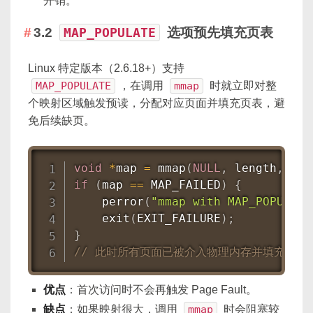
开销。
3.2
MAP_POPULATE
选项预先填充页表
Linux 特定版本（2.6.18+）支持
MAP_POPULATE
，在调用
mmap
时就立即对整
个映射区域触发预读，分配对应页面并填充页表，避
免后续缺页。
void
*
map 
=
mmap
(
NULL
,
 length
,
 PRO
if
(
map 
==
 MAP_FAILED
)
{
perror
(
"mmap with MAP_POPULATE
exit
(
EXIT_FAILURE
)
;
}
// 此时所有页面已被介入物理内存并填充页表
优点
：首次访问时不会再触发 Page Fault。
缺点
：如果映射很大，调用
mmap
时会阻塞较