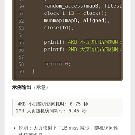
random_access
(
mapB
,
 filesize
,
 
    clock_t t3 
=
clock
(
)
;
munmap
(
mapB
,
 aligned
)
;
close
(
fd
)
;
printf
(
"4KB 小页随机访问耗时: %.3
printf
(
"2MB 大页随机访问耗时: %.3
return
0
;
}
示例输出
（示意）：
4KB 小页随机访问耗时: 0.75 秒

2MB 大页随机访问耗时: 0.45 秒
说明：大页映射下 TLB miss 减少，随机访问性