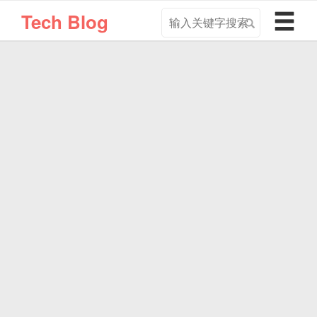
搜
导
Tech Blog
索
航
关
切
键
换
字