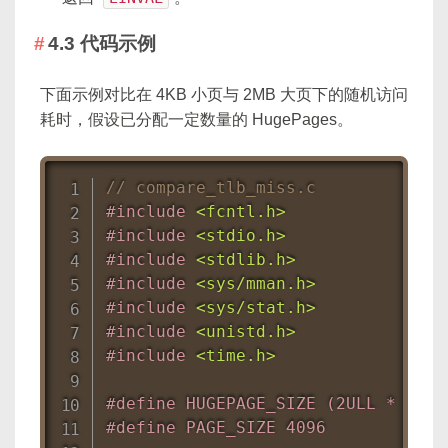
4.3 代码示例
下面示例对比在 4KB 小页与 2MB 大页下的随机访问
耗时，假设已分配一定数量的 HugePages。
// compare_tlb_miss.c
#
include
<fcntl.h>
#
include
<stdio.h>
#
include
<stdlib.h>
#
include
<sys/mman.h>
#
include
<sys/stat.h>
#
include
<unistd.h>
#
include
<time.h>
#
define
 HUGEPAGE_SIZE (2ULL * 1024
#
define
 PAGE_SIZE 4096            