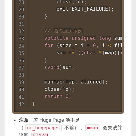
close
(
fd
)
;
exit
(
EXIT_FAILURE
)
;
}
// 顺序遍历示例
volatile
unsigned
long
 sum 
=
0
for
(
size_t i 
=
0
;
 i 
<
 filesiz
        sum 
+=
(
(
char
*
)
map
)
[
i
]
;
}
(
void
)
sum
;
munmap
(
map
,
 aligned
)
;
close
(
fd
)
;
return
0
;
}
注意
：若 Huge Page 池不足
（
nr_hugepages
不够），
mmap
会失败并
返回
EINVAL
。