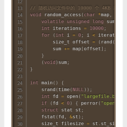
// 随机访问文件中的 10000 个 4KB 块
void
random_access
(
char
*
map
,
 size
volatile
unsigned
long
 sum 
=
0
int
 iterations 
=
10000
;
for
(
int
 i 
=
0
;
 i 
<
 iterations
        size_t offset 
=
(
rand
(
)
%
        sum 
+=
 map
[
offset
]
;
}
(
void
)
sum
;
}
int
main
(
)
{
srand
(
time
(
NULL
)
)
;
int
 fd 
=
open
(
"largefile.bin"
,
if
(
fd 
<
0
)
{
perror
(
"open"
)
;
struct
stat
 st
;
fstat
(
fd
,
&
st
)
;
    size_t filesize 
=
 st
.
st_size
;