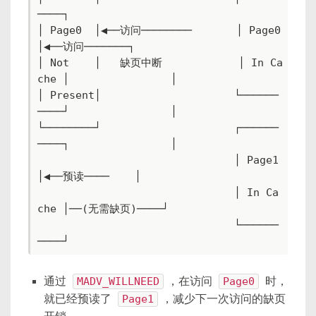
────┐

│ Page0  │◀──访问────────       │ Page0    
│◀──访问───────┐

│ Not    │   缺页中断            │ In Ca
che │                │

│ Present│                     └──────
────┘                │

└────────┘                     ┌──────
────┐                │

                               │ Page1    
│◀──预读────    │

                               │ In Ca
che │──(无需缺页)────┘

                               └──────
────┘
通过
MADV_WILLNEED
，在访问
Page0
时，
就已经预读了
Page1
，减少下一次访问的缺页