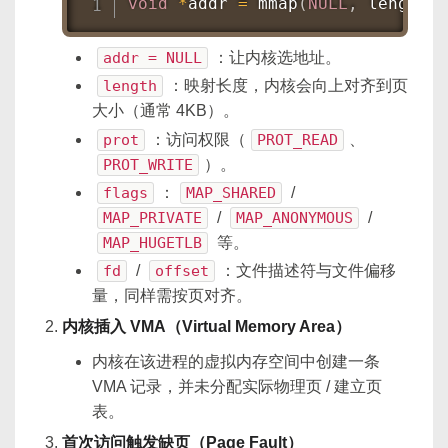
void
*
addr 
=
mmap
(
NULL
,
 length
,
 
addr = NULL
：让内核选地址。
length
：映射长度，内核会向上对齐到页
大小（通常 4KB）。
prot
：访问权限（
PROT_READ
、
PROT_WRITE
）。
flags
：
MAP_SHARED
/
MAP_PRIVATE
/
MAP_ANONYMOUS
/
MAP_HUGETLB
等。
fd
/
offset
：文件描述符与文件偏移
量，同样需按页对齐。
内核插入 VMA（Virtual Memory Area）
内核在该进程的虚拟内存空间中创建一条
VMA 记录，并未分配实际物理页 / 建立页
表。
首次访问触发缺页（Page Fault）