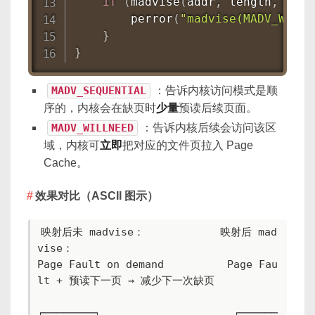
if
(
madvise
(
addr
,
 length
,
 MADV
perror
(
"madvise(MADV_WILLN
}
}
MADV_SEQUENTIAL
：告诉内核访问模式是顺
序的，内核会在缺页时
少量
预读后续页面。
MADV_WILLNEED
：告诉内核后续会访问该区
域，内核可
立即
把对应的文件页拉入 Page
Cache。
效果对比（ASCII 图示）
映射后未 madvise：            映射后 mad
vise：

Page Fault on demand          Page Fau
lt + 预读下一页 → 减少下一次缺页

┌────────┐                     ┌──────