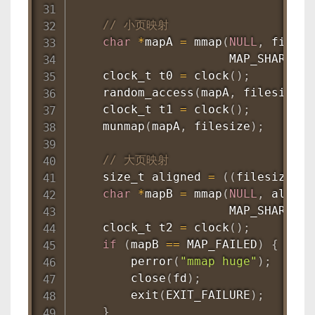
// 小页映射
char
*
mapA 
=
mmap
(
NULL
,
 filesi
                      MAP_SHARED
,
 
    clock_t t0 
=
clock
(
)
;
random_access
(
mapA
,
 filesize
,
 
    clock_t t1 
=
clock
(
)
;
munmap
(
mapA
,
 filesize
)
;
// 大页映射
    size_t aligned 
=
(
(
filesize 
+
 
char
*
mapB 
=
mmap
(
NULL
,
 aligne
                      MAP_SHARED 
|
    clock_t t2 
=
clock
(
)
;
if
(
mapB 
==
 MAP_FAILED
)
{
perror
(
"mmap huge"
)
;
close
(
fd
)
;
exit
(
EXIT_FAILURE
)
;
}