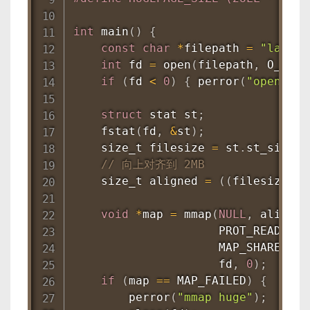
int
main
(
)
{
const
char
*
filepath 
=
"largef
int
 fd 
=
open
(
filepath
,
 O_RDON
if
(
fd 
<
0
)
{
perror
(
"open"
)
;
struct
stat
 st
;
fstat
(
fd
,
&
st
)
;
    size_t filesize 
=
 st
.
st_size
;
// 向上对齐到 2MB
    size_t aligned 
=
(
(
filesize 
+
 
void
*
map 
=
mmap
(
NULL
,
 aligned
                     PROT_READ
,
                     MAP_SHARED 
|
 
                     fd
,
0
)
;
if
(
map 
==
 MAP_FAILED
)
{
perror
(
"mmap huge"
)
;