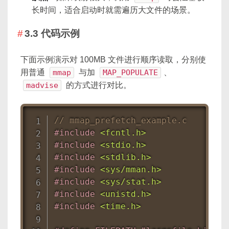
长时间，适合启动时就需遍历大文件的场景。
3.3 代码示例
下面示例演示对 100MB 文件进行顺序读取，分别使
用普通
mmap
与加
MAP_POPULATE
、
madvise
的方式进行对比。
// mmap_prefetch_example.c
#
include
<fcntl.h>
#
include
<stdio.h>
#
include
<stdlib.h>
#
include
<sys/mman.h>
#
include
<sys/stat.h>
#
include
<unistd.h>
#
include
<time.h>