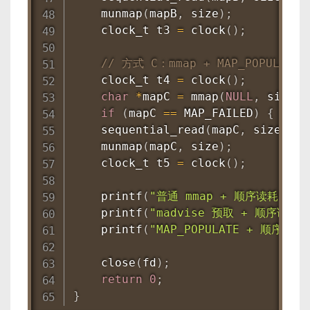
munmap
(
mapB
,
 size
)
;
    clock_t t3 
=
clock
(
)
;
// 方式 C：mmap + MAP_POPULATE
    clock_t t4 
=
clock
(
)
;
char
*
mapC 
=
mmap
(
NULL
,
 size
,
 
if
(
mapC 
==
 MAP_FAILED
)
{
perr
sequential_read
(
mapC
,
 size
)
;
munmap
(
mapC
,
 size
)
;
    clock_t t5 
=
clock
(
)
;
printf
(
"普通 mmap + 顺序读耗时: %
printf
(
"madvise 预取 + 顺序读耗时:
printf
(
"MAP_POPULATE + 顺序读耗
close
(
fd
)
;
return
0
;
}