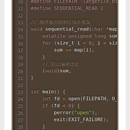
#
define
 FILEPATH "largefile.bin"
#
define
 SEQUENTIAL_READ 1
// 顺序遍历映射区域并累加
void
sequential_read
(
char
*
map
,
 si
volatile
unsigned
long
 sum 
=
0
for
(
size_t i 
=
0
;
 i 
<
 size
;
 i
        sum 
+=
 map
[
i
]
;
}
// 防止编译优化
(
void
)
sum
;
}
int
main
(
)
{
int
 fd 
=
open
(
FILEPATH
,
 O_RDON
if
(
fd 
<
0
)
{
perror
(
"open"
)
;
exit
(
EXIT_FAILURE
)
;
}