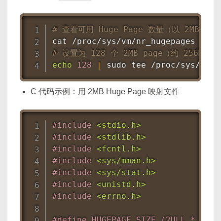
# 查看可用 Huge Page 数量（以 2MB 为
cat
# 设置为 128 个 2MB page（约 256MB）
echo
128
|
sudo
tee
 /proc/sys/vm/n
C 代码示例：用 2MB Huge Page 映射文件
#
include
<stdio.h>
#
include
<stdlib.h>
#
include
<fcntl.h>
#
include
<sys/mman.h>
#
include
<sys/stat.h>
#
include
<unistd.h>
#
include
<errno.h>
#
define
 HUGEPAGE_SIZE (2ULL * 1024