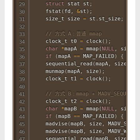
struct
stat
 st
;
fstat
(
fd
,
&
st
)
;
    size_t size 
=
 st
.
st_size
;
// 方式 A：普通 mmap
    clock_t t0 
=
clock
(
)
;
char
*
mapA 
=
mmap
(
NULL
,
 size
,
 
if
(
mapA 
==
 MAP_FAILED
)
{
perr
sequential_read
(
mapA
,
 size
)
;
munmap
(
mapA
,
 size
)
;
    clock_t t1 
=
clock
(
)
;
// 方式 B：mmap + MADV_SEQUENTIA
    clock_t t2 
=
clock
(
)
;
char
*
mapB 
=
mmap
(
NULL
,
 size
,
 
if
(
mapB 
==
 MAP_FAILED
)
{
perr
madvise
(
mapB
,
 size
,
 MADV_SEQUE
madvise
(
mapB
,
 size
,
 MADV_WILLN
sequential_read
(
mapB
,
 size
)
;