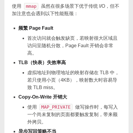
使用
mmap
虽然在很多场景下优于传统 I/O，但不
加注意也会遇到以下性能瓶颈：
频繁 Page Fault
首次访问就会触发缺页，若映射很大区域且
访问呈随机分散，Page Fault 开销会非常
高。
TLB（快表）失效率高
虚拟地址到物理地址的映射存储在 TLB 中，
若只使用小页（4KB），映射数大时容易导
致 TLB miss。
Copy-On-Write 开销大
使用
MAP_PRIVATE
做写操作时，每写入
一个尚未复制的页面都要触发复制，带来额
外拷贝。
异步写回策略不当