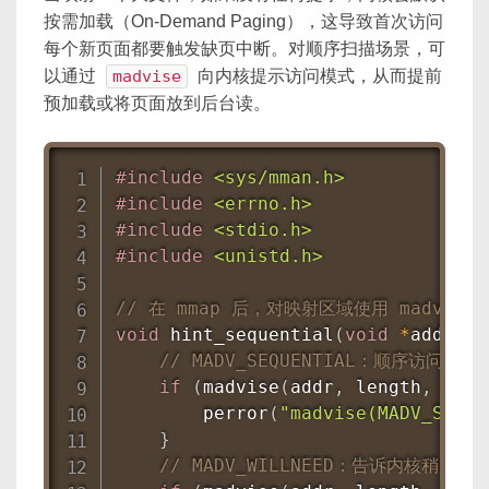
按需加载（On-Demand Paging），这导致首次访问
每个新页面都要触发缺页中断。对顺序扫描场景，可
以通过
madvise
向内核提示访问模式，从而提前
预加载或将页面放到后台读。
#
include
<sys/mman.h>
#
include
<errno.h>
#
include
<stdio.h>
#
include
<unistd.h>
// 在 mmap 后，对映射区域使用 madvise
void
hint_sequential
(
void
*
addr
,
 s
// MADV_SEQUENTIAL：顺序访问，
if
(
madvise
(
addr
,
 length
,
 MADV
perror
(
"madvise(MADV_SEQUE
}
// MADV_WILLNEED：告诉内核稍后