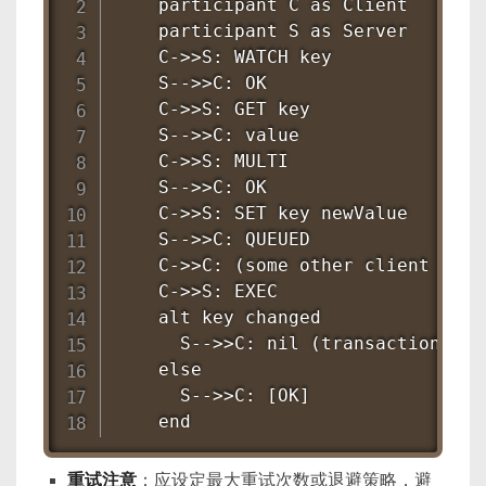
    participant C as Client

    participant S as Server

    C->>S: WATCH key

    S-->>C: OK

    C->>S: GET key

    S-->>C: value

    C->>S: MULTI

    S-->>C: OK

    C->>S: SET key newValue

    S-->>C: QUEUED

    C->>C: (some other client modif
    C->>S: EXEC

    alt key changed

      S-->>C: nil (transaction abor
    else

      S-->>C: [OK]

    end
重试注意
：应设定最大重试次数或退避策略，避