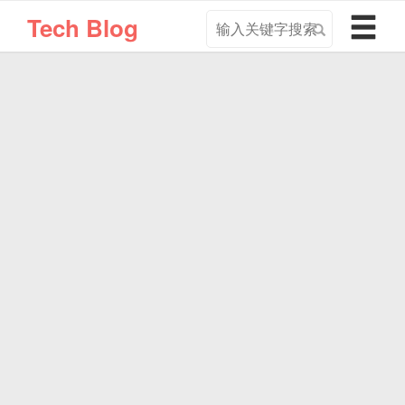
搜
导
Tech Blog
索
航
关
切
键
换
字