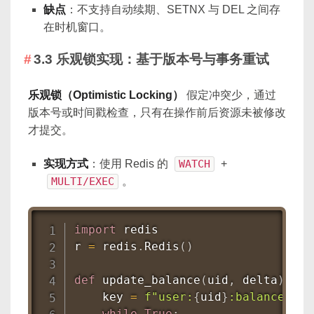
缺点
：不支持自动续期、SETNX 与 DEL 之间存
在时机窗口。
3.3 乐观锁实现：基于版本号与事务重试
乐观锁（Optimistic Locking）
假定冲突少，通过
版本号或时间戳检查，只有在操作前后资源未被修改
才提交。
实现方式
：使用 Redis 的
WATCH
+
MULTI/EXEC
。
import
 redis

r 
=
 redis
.
Redis
(
)
def
update_balance
(
uid
,
 delta
)
:
    key 
=
f"user:
{
uid
}
:balance"
while
True
: