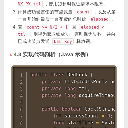
NX PX ttl
，使用短超时保证请求不阻塞。
计算成功设置锁的节点数量
count
，以及从第
一台开始到最后一台花费的总时延
elapsed
。
若
count >= N/2 + 1
且
elapsed <
ttl
，则视为获取锁成功；否则视为失败，并向
已成功节点发送
DEL key
释放锁。
4.3 实现代码剖析（Java 示例）
public
class
RedLock
{
private
List
<
JedisPool
>
 pools
;
private
long
 ttl
;
private
long
 acquireTimeout
;
public
boolean
lock
(
String
 key
int
 successCount 
=
0
;
long
 startTime 
=
System
.
cu