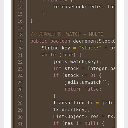
releaseLock
(
jedis
,
 lockKey
}
}
// 乐观锁方案：WATCH + MULTI
public
boolean
decrementStockOptim
String
 key 
=
"stock:"
+
 produc
while
(
true
)
{
        jedis
.
watch
(
key
)
;
int
 stock 
=
Integer
.
parseI
if
(
stock 
<=
0
)
{
            jedis
.
unwatch
(
)
;
return
false
;
}
Transaction
 tx 
=
 jedis
.
mul
        tx
.
decr
(
key
)
;
List
<
Object
>
 res 
=
 tx
.
exec
if
(
res 
!=
null
)
{