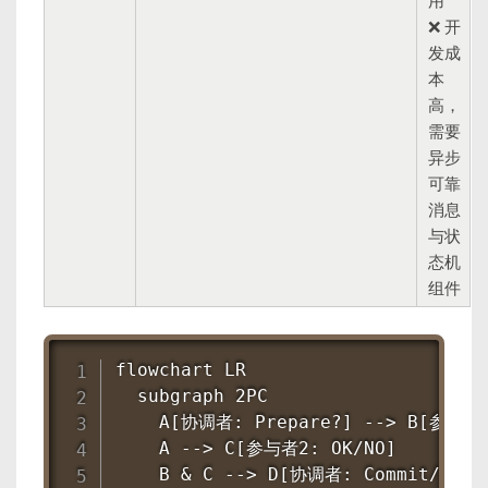
用
❌ 开
发成
本
高，
需要
异步
可靠
消息
与状
态机
组件
flowchart LR

  subgraph 2PC

    A[协调者: Prepare?] --> B[参与者1:
    A --> C[参与者2: OK/NO]

    B & C --> D[协调者: Commit/Rollb