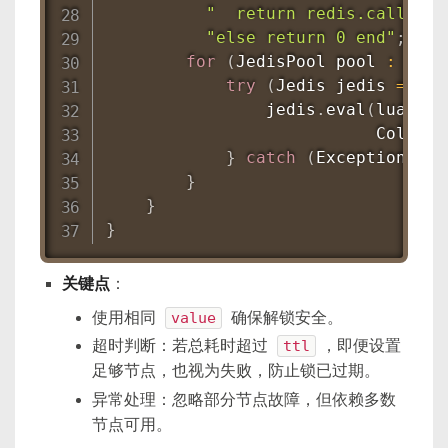
"  return redis.call('de
"else return 0 end"
;
for
(
JedisPool
 pool 
:
 pool
try
(
Jedis
 jedis 
=
 poo
                jedis
.
eval
(
lua
,
Co
Collect
}
catch
(
Exception
 e
)
}
}
}
关键点
：
使用相同
value
确保解锁安全。
超时判断：若总耗时超过
ttl
，即便设置
足够节点，也视为失败，防止锁已过期。
异常处理：忽略部分节点故障，但依赖多数
节点可用。