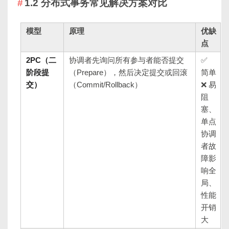
1.2 分布式事务常见解决方案对比
模型
原理
优缺
点
2PC（二
协调者先询问所有参与者能否提交
✅
阶段提
（Prepare），然后决定提交或回滚
简单
交）
（Commit/Rollback）
❌ 易
阻
塞、
单点
协调
者故
障影
响全
局、
性能
开销
大