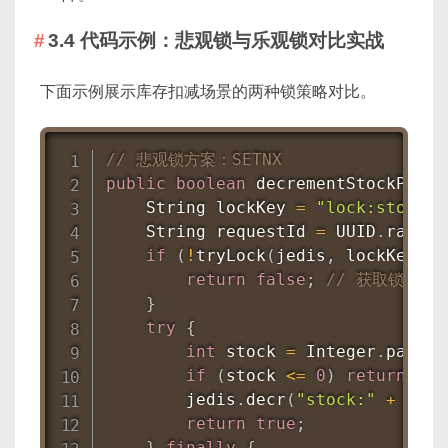
3.4 代码示例：悲观锁与乐观锁对比实战
下面示例展示库存扣减场景的两种锁策略对比。
// 悲观锁方案：SETNX
public
boolean
decrementStockPessi
String
 lockKey 
=
"lock:stock:"
String
 requestId 
=
 UUID
.
random
if
(
!
tryLock
(
jedis
,
 lockKey
,
 r
return
false
;
// 获取锁失败
}
try
{
int
 stock 
=
Integer
.
parseI
if
(
stock 
<=
0
)
return
fal
        jedis
.
decr
(
"stock:"
+
 prod
return
true
;
}
finally
{