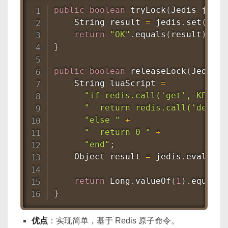
public
boolean
tryLock
(
Jedis
 jedis
String
 result 
=
 jedis
.
set
(
lock
return
"OK"
.
equals
(
result
)
;
}
public
boolean
releaseLock
(
Jedis
 j
String
 luaScript 
=
"if redis.call('get', KEYS[1
"  return redis.call('del', 
"else "
+
"  return 0 "
+
"end"
;
Object
 result 
=
 jedis
.
eval
(
lua
Col
return
Long
.
valueOf
(
1
)
.
equals
(
}
优点
：实现简单，基于 Redis 原子命令。