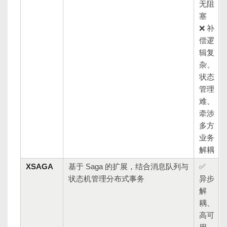
无阻
塞
❌ 补
偿逻
辑复
杂、
状态
管理
难、
牵涉
多方
业务
解耦
XSAGA
基于 Saga 的扩展，结合消息队列与
✅
状态机管理分布式事务
异步
解
耦、
高可