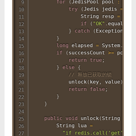
for
(
JedisPool
 pool 
:
 pool
try
(
Jedis
 jedis 
=
 poo
String
 resp 
=
 jedi
if
(
"OK"
.
equals
(
re
}
catch
(
Exception
 e
)
}
long
 elapsed 
=
System
.
curr
if
(
successCount 
>=
 pools
.
return
true
;
}
else
{
// 释放已获取的锁
unlock
(
key
,
 value
)
;
return
false
;
}
}
public
void
unlock
(
String
 key
,
String
 lua 
=
"if redis.call('get', KE