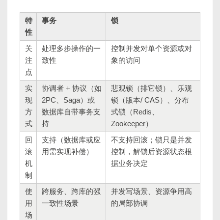
特
事务
锁
性
关
处理多步操作的一
控制并发对单个资源或对
注
致性
象的访问
点
实
协调者 + 协议（如
悲观锁（排它锁）、乐观
现
2PC、Saga）或
锁（版本/ CAS）、分布
方
数据库自带事务支
式锁（Redis、
式
持
Zookeeper）
回
支持（数据库或应
不支持回滚；锁只是并发
滚
用需实现补偿）
控制，解锁后资源状态根
机
据业务决定
制
使
跨服务、跨库的强
并发写场景、资源争用高
用
一致性场景
的局部协调
场