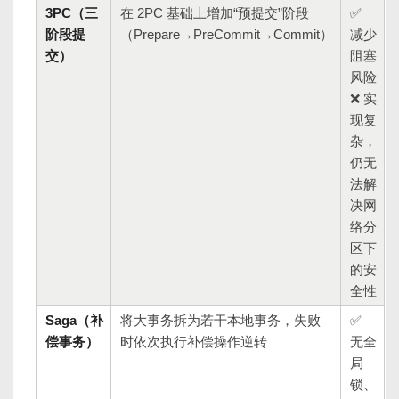
3PC（三
在 2PC 基础上增加“预提交”阶段
✅
阶段提
（Prepare→PreCommit→Commit）
减少
交）
阻塞
风险
❌ 实
现复
杂，
仍无
法解
决网
络分
区下
的安
全性
Saga（补
将大事务拆为若干本地事务，失败
✅
偿事务）
时依次执行补偿操作逆转
无全
局
锁、