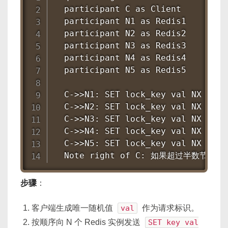
  participant C as Client

  participant N1 as Redis1

  participant N2 as Redis2

  participant N3 as Redis3

  participant N4 as Redis4

  participant N5 as Redis5

  C->>N1: SET lock_key val NX PX tt
  C->>N2: SET lock_key val NX PX tt
  C->>N3: SET lock_key val NX PX tt
  C->>N4: SET lock_key val NX PX tt
  C->>N5: SET lock_key val NX PX tt
  Note right of C: 如果超过半数节点
步骤
：
客户端生成唯一随机值
val
作为请求标识。
按顺序向 N 个 Redis 实例发送
SET key val