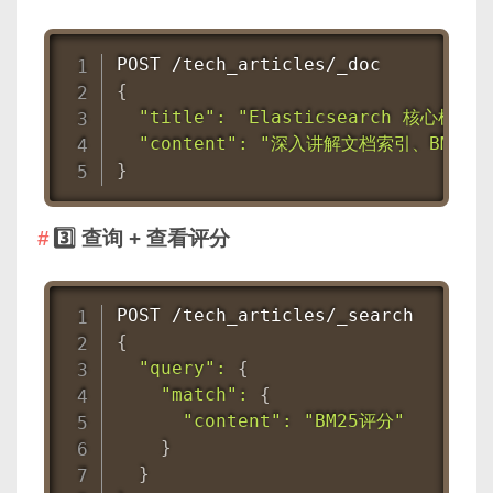
{
"title"
:
"Elasticsearch 核心机制"
,
"content"
:
"深入讲解文档索引、BM25
}
3️⃣ 查询 + 查看评分
{
"query"
:
{
"match"
:
{
"content"
:
"BM25评分"
}
}