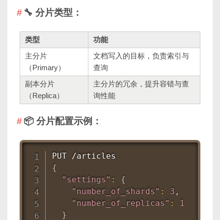
🔧 分片类型：
类型
功能
主分片
文档写入的目标，负责索引与
（Primary）
查询
副本分片
主分片的冗余，提升容错与查
（Replica）
询性能
📦 分片配置示例：
{
"settings"
:
{
"number_of_shards"
:
3
,
"number_of_replicas"
:
1
}