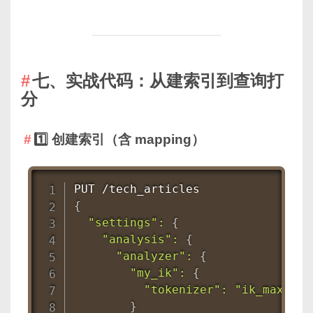
七、实战代码：从建索引到查询打
分
1️⃣ 创建索引（含 mapping）
{
"settings"
:
{
"analysis"
:
{
"analyzer"
:
{
"my_ik"
:
{
"tokenizer"
:
"ik_max_wor
}