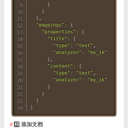
}
}
}
,

"mappings"
:
{
"properties"
:
{
"title"
:
{
"type"
:
"text"
,

"analyzer"
:
"my_ik"
}
,

"content"
:
{
"type"
:
"text"
,

"analyzer"
:
"my_ik"
}
}
}
}
2️⃣ 添加文档