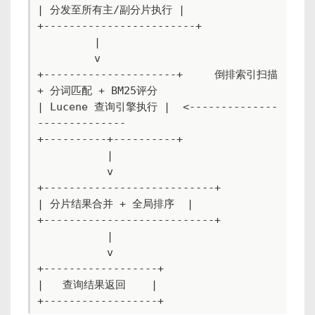
| 分发至所有主/副分片执行 |

+------------------------+

         |

         v

+---------------------+     倒排索引扫描 
+ 分词匹配 + BM25评分

| Lucene 查询引擎执行 |  <--------------
--------------

+----------+----------+

           |

           v

+---------------------------+

| 分片结果合并 + 全局排序  |

+---------------------------+

           |

           v

+------------------+

|   查询结果返回    |

+------------------+