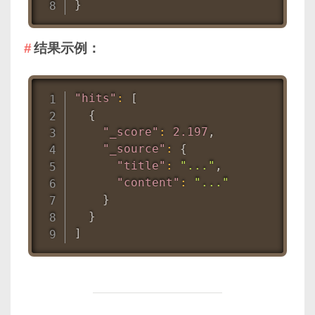
}
结果示例：
"hits"
:
[
{
"_score"
:
2.197
,
"_source"
:
{
"title"
:
"..."
,
"content"
:
"..."
}
}
]