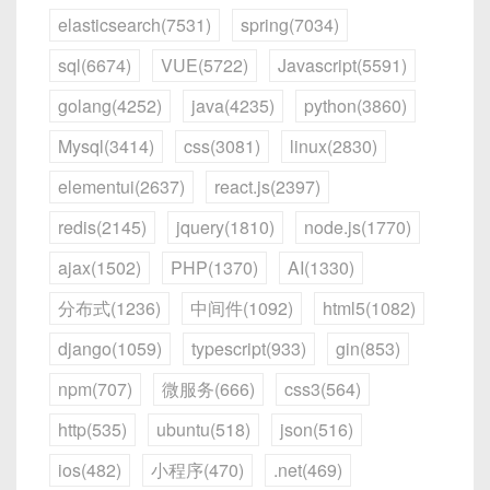
elasticsearch(7531)
spring(7034)
sql(6674)
VUE(5722)
Javascript(5591)
golang(4252)
java(4235)
python(3860)
Mysql(3414)
css(3081)
linux(2830)
elementui(2637)
react.js(2397)
redis(2145)
jquery(1810)
node.js(1770)
ajax(1502)
PHP(1370)
AI(1330)
分布式(1236)
中间件(1092)
html5(1082)
django(1059)
typescript(933)
gin(853)
npm(707)
微服务(666)
css3(564)
http(535)
ubuntu(518)
json(516)
ios(482)
小程序(470)
.net(469)