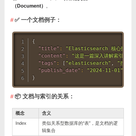
（Document）
。
✅ 一个文档例子：
{
"title"
:
"Elasticsearch 核心技术
"content"
:
"这是一篇深入讲解索引、查
"tags"
:
[
"elasticsearch"
,
"搜索引
"publish_date"
:
"2024-11-01"
}
📦 文档与索引的关系：
概念
含义
Index
类似关系型数据库的“表”，是文档的逻
辑集合