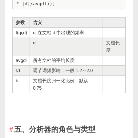
* |d|/avgdl))]
参数
含义
f(qi,d)
qi 在文档 d 中出现的频率
d
文档长
度
avgdl
所有文档的平均长度
k1
调节词频影响，一般 1.2～2.0
b
文档长度归一化比例，默认
0.75
五、分析器的角色与类型