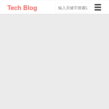
搜
导
Tech Blog
索
航
关
切
键
换
字