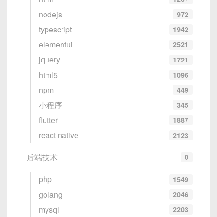
nodejs
972
typescript
1942
elementui
2521
jquery
1721
html5
1096
npm
449
小程序
345
flutter
1887
react native
2123
后端技术
0
php
1549
golang
2046
mysql
2203