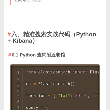
六、精准搜索实战代码（Python
+ Kibana）
6.1 Python 查询附近餐馆
from
 elasticsearch 
import
 Elastics
es 
=
 Elasticsearch
(
)
location 
=
{
"lat"
:
39.91
,
"lon"
:
query 
=
{