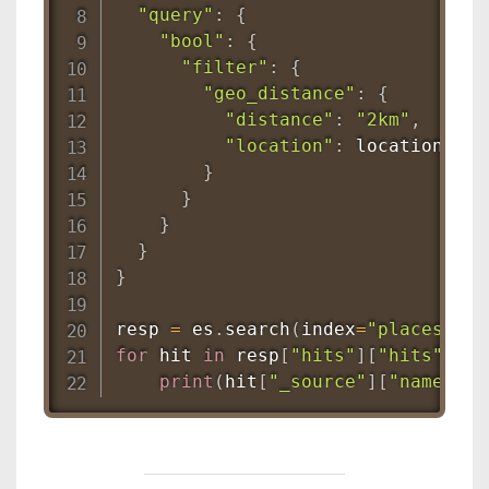
"query"
:
{
"bool"
:
{
"filter"
:
{
"geo_distance"
:
{
"distance"
:
"2km"
,
"location"
:
 location

}
}
}
}
}
resp 
=
 es
.
search
(
index
=
"places"
,
 b
for
 hit 
in
 resp
[
"hits"
]
[
"hits"
]
:
print
(
hit
[
"_source"
]
[
"name"
]
)