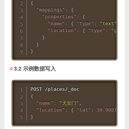
{
"mappings"
:
{
"properties"
:
{
"name"
:
{
"type"
:
"text"
}
,
"location"
:
{
"type"
:
"geo_p
}
}
}
3.2 示例数据写入
{
"name"
:
"天安门"
,
"location"
:
{
"lat"
:
39.9087
,
"l
}