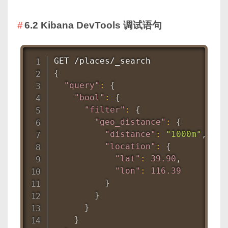
6.2 Kibana DevTools 调试语句
{
"query"
:
{
"bool"
:
{
"filter"
:
{
"geo_distance"
:
{
"distance"
:
"1000m"
,
"location"
:
{
"lat"
:
39.90
,
"lon"
:
116.39
}
}
}
}