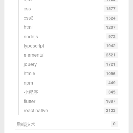
css
1577
css3
1524
html
1207
nodejs
972
typescript
1942
elementui
2521
jquery
1721
html5
1096
npm
449
小程序
345
flutter
1887
react native
2123
后端技术
0