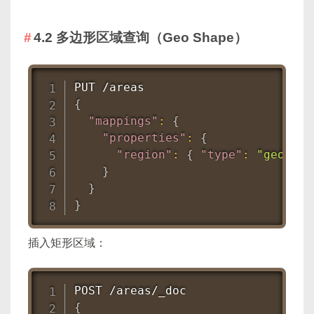
4.2 多边形区域查询（Geo Shape）
{
"mappings"
:
{
"properties"
:
{
"region"
:
{
"type"
:
"geo_sha
}
}
}
插入矩形区域：
{