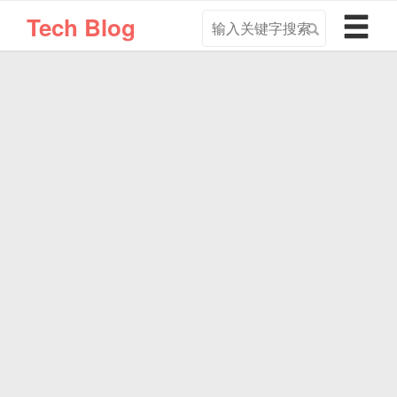
搜
导
Tech Blog
索
航
关
切
键
换
字