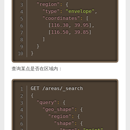
"region"
:
{
"type"
:
"envelope"
,
"coordinates"
:
[
[
116.30
,
39.95
]
,
[
116.50
,
39.85
]
]
}
}
查询某点是否在区域内：
{
"query"
:
{
"geo_shape"
:
{
"region"
:
{
"shape"
:
{