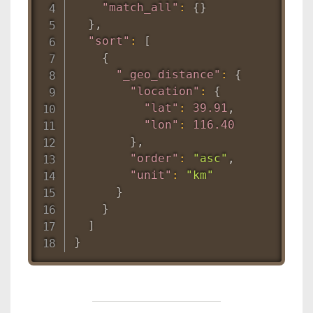
"match_all"
:
{
}
}
,
"sort"
:
[
{
"_geo_distance"
:
{
"location"
:
{
"lat"
:
39.91
,
"lon"
:
116.40
}
,
"order"
:
"asc"
,
"unit"
:
"km"
}
}
]
}