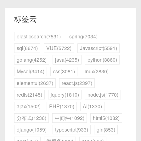
标签云
elasticsearch(7531)
spring(7034)
sql(6674)
VUE(5722)
Javascript(5591)
golang(4252)
java(4235)
python(3860)
Mysql(3414)
css(3081)
linux(2830)
elementui(2637)
react.js(2397)
redis(2145)
jquery(1810)
node.js(1770)
ajax(1502)
PHP(1370)
AI(1330)
分布式(1236)
中间件(1092)
html5(1082)
django(1059)
typescript(933)
gin(853)