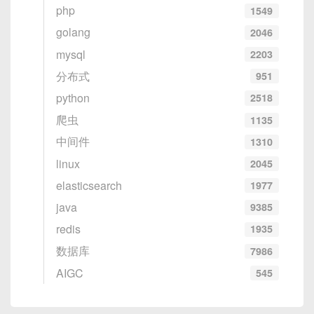
php
1549
golang
2046
mysql
2203
分布式
951
python
2518
爬虫
1135
中间件
1310
linux
2045
elasticsearch
1977
java
9385
redis
1935
数据库
7986
AIGC
545