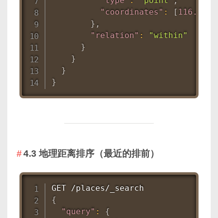
"type"
:
"point"
,
"coordinates"
:
[
116.397
,
}
,
"relation"
:
"within"
}
}
}
}
4.3 地理距离排序（最近的排前）
{
"query"
:
{