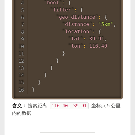
"bool"
:
{
"filter"
:
{
"geo_distance"
:
{
"distance"
:
"5km"
,
"location"
:
{
"lat"
:
39.91
,
"lon"
:
116.40
}
}
}
}
}
}
含义：
搜索距离
116.40, 39.91
坐标点 5 公里
内的数据