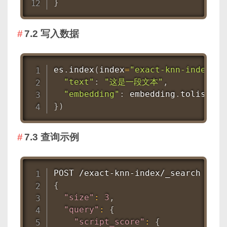
}
7.2 写入数据
es
.
index
(
index
=
"exact-knn-index"
,
 
"text"
:
"这是一段文本"
,
"embedding"
:
 embedding
.
tolist
(
)
}
)
7.3 查询示例
{
"size"
:
3
,
"query"
:
{
"script_score"
:
{