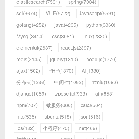
elasticsearch(7531)
spring(7034)
sql(6674)
VUE(5722)
Javascript(5591)
golang(4252)
java(4235)
python(3860)
Mysql(3414)
css(3081)
linux(2830)
elementui(2637)
react.js(2397)
redis(2145)
jquery(1810)
node.js(1770)
ajax(1502)
PHP(1370)
AI(1330)
分布式(1236)
中间件(1092)
html5(1082)
django(1059)
typescript(933)
gin(853)
npm(707)
微服务(666)
css3(564)
http(535)
ubuntu(518)
json(516)
ios(482)
小程序(470)
.net(469)