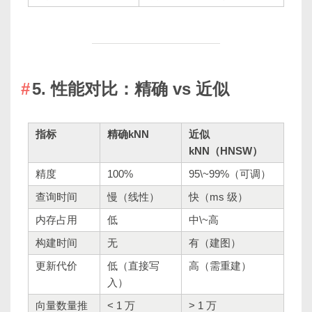
5. 性能对比：精确 vs 近似
指标
精确kNN
近似
kNN（HNSW）
精度
100%
95\~99%（可调）
查询时间
慢（线性）
快（ms 级）
内存占用
低
中\~高
构建时间
无
有（建图）
更新代价
低（直接写
高（需重建）
入）
向量数量推
< 1 万
> 1 万