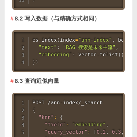
8.2 写入数据（与精确方式相同）
es
.
index
(
index
=
"ann-index"
,
 body
=
{
"text"
:
"RAG 搜索是未来主流"
,
"embedding"
:
 vector
.
tolist
(
)
}
)
8.3 查询近似向量
{
"knn"
:
{
"field"
:
"embedding"
,
"query_vector"
:
[
0.2
,
0.3
,
 ...