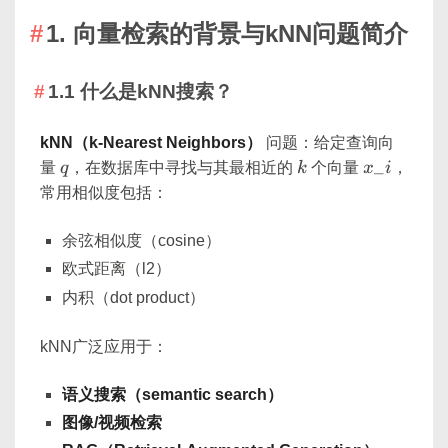
1. 向量检索的背景与kNN问题简介
1.1 什么是kNN搜索？
kNN（k-Nearest Neighbors）
问题：给定查询向
q
k
x\_i
_
量
q
，在数据库中寻找与其最相近的
k
个向量
x
i
，
常用相似度包括：
余弦相似度（cosine）
欧式距离（l2）
内积（dot product）
kNN广泛应用于：
语义搜索（semantic search）
图像/视频检索