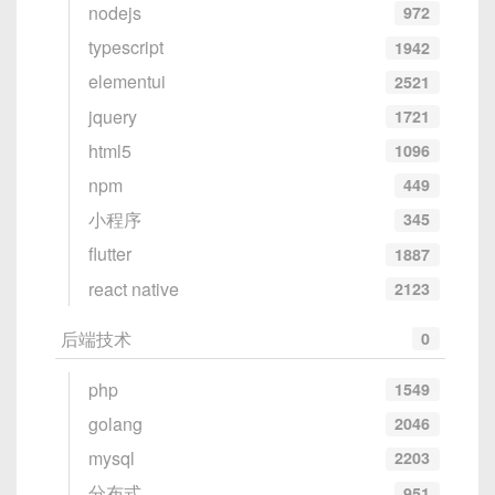
nodejs
972
typescript
1942
elementui
2521
jquery
1721
html5
1096
npm
449
小程序
345
flutter
1887
react native
2123
后端技术
0
php
1549
golang
2046
mysql
2203
分布式
951