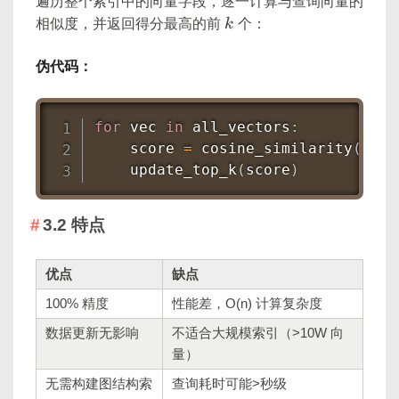
遍历整个索引中的向量字段，逐一计算与查询向量的
k
相似度，并返回得分最高的前
k
个：
伪代码：
for
 vec 
in
 all_vectors
:
    score 
=
 cosine_similarity
(
quer
    update_top_k
(
score
)
3.2 特点
优点
缺点
100% 精度
性能差，O(n) 计算复杂度
数据更新无影响
不适合大规模索引（>10W 向
量）
无需构建图结构索
查询耗时可能>秒级