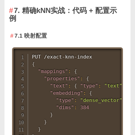
7. 精确kNN实战：代码 + 配置示
例
7.1 映射配置
{
"mappings"
:
{
"properties"
:
{
"text"
:
{
"type"
:
"text"
}
,
"embedding"
:
{
"type"
:
"dense_vector"
,
"dims"
:
384
}
}
}