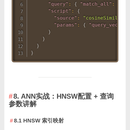
"query"
:
{
"match_all"
:
{
}
}
"script"
:
{
"source"
:
"cosineSimilarit
"params"
:
{
"query_vector"
}
}
}
}
8. ANN实战：HNSW配置 + 查询
参数讲解
8.1 HNSW 索引映射