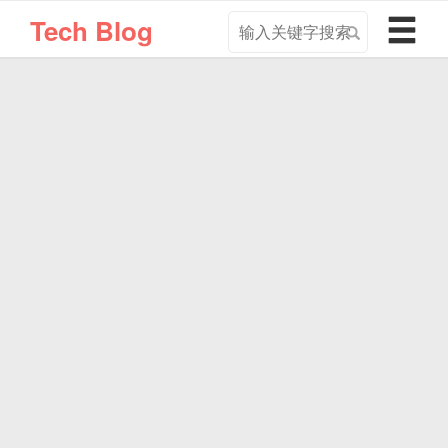
搜
导
Tech Blog
索
航
关
切
键
换
字