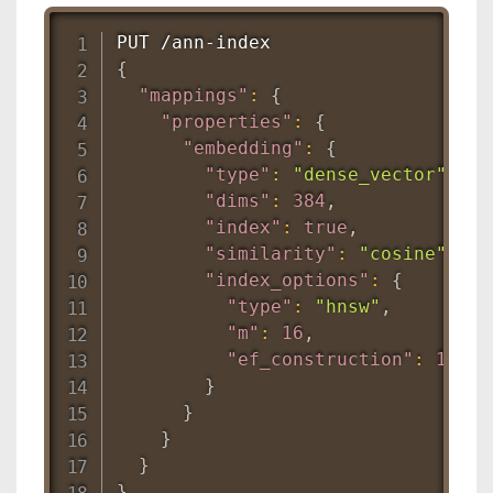
{
"mappings"
:
{
"properties"
:
{
"embedding"
:
{
"type"
:
"dense_vector"
,
"dims"
:
384
,
"index"
:
true
,
"similarity"
:
"cosine"
,
"index_options"
:
{
"type"
:
"hnsw"
,
"m"
:
16
,
"ef_construction"
:
128
}
}
}
}
}