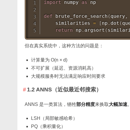
import
 numpy 
as
 np

def
brute_force_search
(
query
,
    similarities 
=
[
np
.
dot
(
qu
return
 np
.
argsort
(
similar
但在真实系统中，这种方法的问题是：
计算量为 O(n × d)
不可扩展（延迟、资源消耗高）
大规模服务时无法满足响应时间要求
1.2 ANNS（近似最近邻搜索）
ANNS 是一类算法，牺牲
部分精度
来换取
大幅加速
LSH（局部敏感哈希）
PQ（乘积量化）