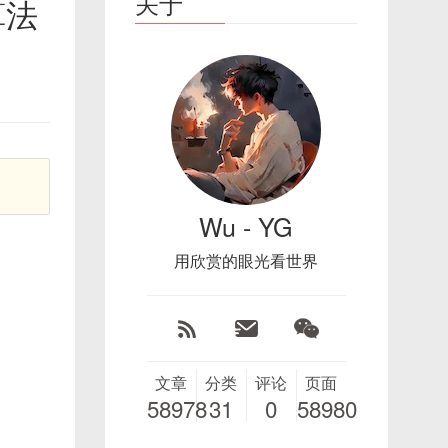
关于
算法
Wu - YG
用欣赏的眼光看世界
文章
分类
评论
页面
58978
31
0
58980