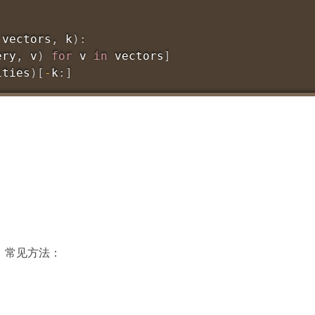
 vectors
,
 k
)
:
ery
,
 v
)
for
 v 
in
 vectors
]
ities
)
[
-
k
:
]
。常见方法：