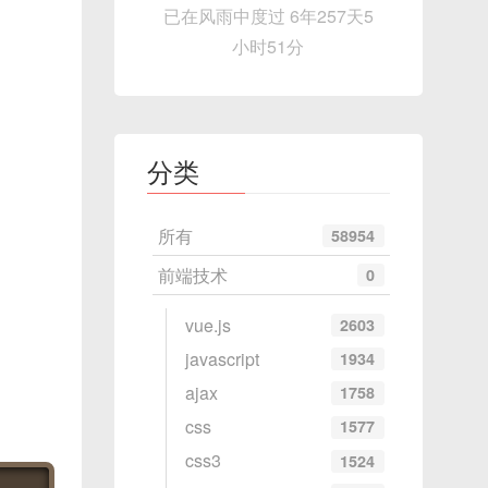
已在风雨中度过 6年257天5
小时51分
分类
所有
58954
前端技术
0
vue.js
2603
javascript
1934
ajax
1758
css
1577
css3
1524