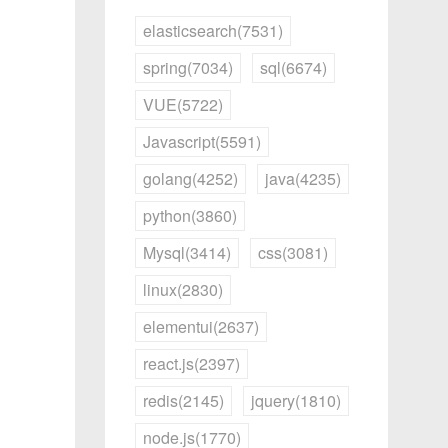
elasticsearch(7531)
spring(7034)
sql(6674)
VUE(5722)
Javascript(5591)
golang(4252)
java(4235)
python(3860)
Mysql(3414)
css(3081)
linux(2830)
elementui(2637)
react.js(2397)
redis(2145)
jquery(1810)
node.js(1770)