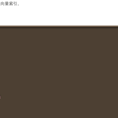
NSW 向量索引。
8