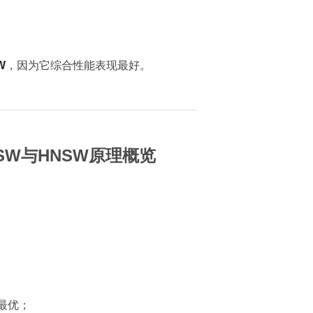
W
，因为它综合性能表现最好。
SW与HNSW原理概览
最优；