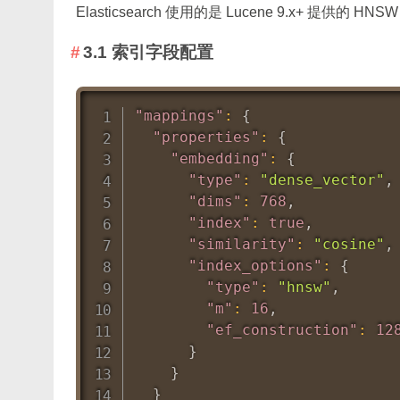
Elasticsearch 使用的是 Lucene 9.x+ 提供的 H
3.1 索引字段配置
"mappings"
:
{
"properties"
:
{
"embedding"
:
{
"type"
:
"dense_vector"
,
"dims"
:
768
,
"index"
:
true
,
"similarity"
:
"cosine"
,
"index_options"
:
{
"type"
:
"hnsw"
,
"m"
:
16
,
"ef_construction"
:
12
}
}
}