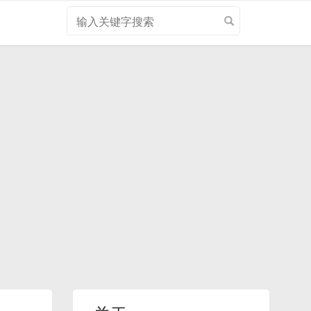
搜
索
关
键
字