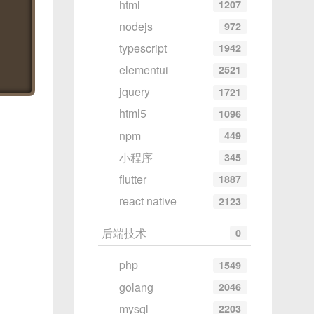
html
1207
nodejs
972
typescript
1942
elementui
2521
jquery
1721
html5
1096
npm
449
小程序
345
flutter
1887
react native
2123
后端技术
0
php
1549
golang
2046
mysql
2203