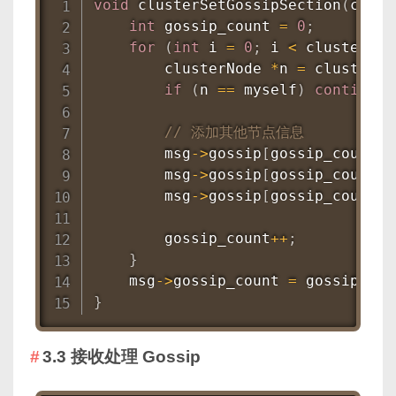
void
clusterSetGossipSection
(
clust
int
 gossip_count 
=
0
;
for
(
int
 i 
=
0
;
 i 
<
 cluster
->
n
        clusterNode 
*
n 
=
 cluster
->
if
(
n 
==
 myself
)
continue
;
// 添加其他节点信息
        msg
->
gossip
[
gossip_count
]
.
        msg
->
gossip
[
gossip_count
]
.
        msg
->
gossip
[
gossip_count
]
.
        gossip_count
++
;
}
    msg
->
gossip_count 
=
 gossip_cou
}
3.3 接收处理 Gossip