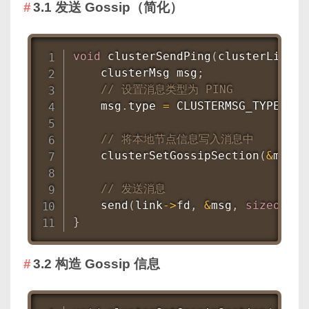
3.1 发送 Gossip（简化）
void
clusterSendPing
(
clusterLink 
*
    clusterMsg msg
;
// 设置消息类型为 PING
    msg
.
type 
=
 CLUSTERMSG_TYPE_PIN
// 将本地节点信息写入消息中
clusterSetGossipSection
(
&
msg
)
;
// 发送消息
send
(
link
->
fd
,
&
msg
,
sizeof
(
ms
}
3.2 构造 Gossip 信息