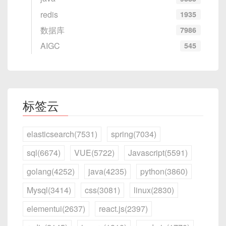
redis
1935
数据库
7986
AIGC
545
标签云
elasticsearch(7531)
spring(7034)
sql(6674)
VUE(5722)
Javascript(5591)
golang(4252)
java(4235)
python(3860)
Mysql(3414)
css(3081)
linux(2830)
elementui(2637)
react.js(2397)