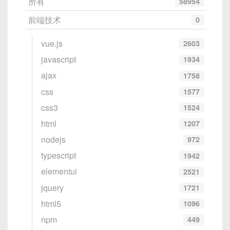
所有
58954
前端技术
0
vue.js
2603
javascript
1934
ajax
1758
css
1577
css3
1524
html
1207
nodejs
972
typescript
1942
elementui
2521
jquery
1721
html5
1096
npm
449