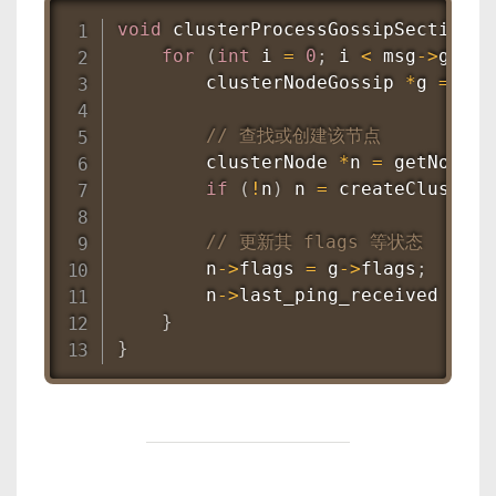
void
clusterProcessGossipSection
(
c
for
(
int
 i 
=
0
;
 i 
<
 msg
->
gossi
        clusterNodeGossip 
*
g 
=
&
ms
// 查找或创建该节点
        clusterNode 
*
n 
=
getNodeBy
if
(
!
n
)
 n 
=
createClusterN
// 更新其 flags 等状态
        n
->
flags 
=
 g
->
flags
;
        n
->
last_ping_received 
=
ms
}
}