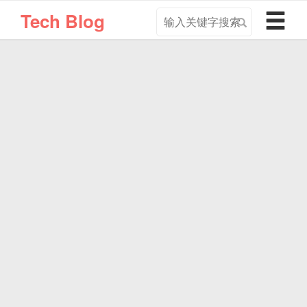
搜
导
Tech Blog
索
航
关
切
键
换
字