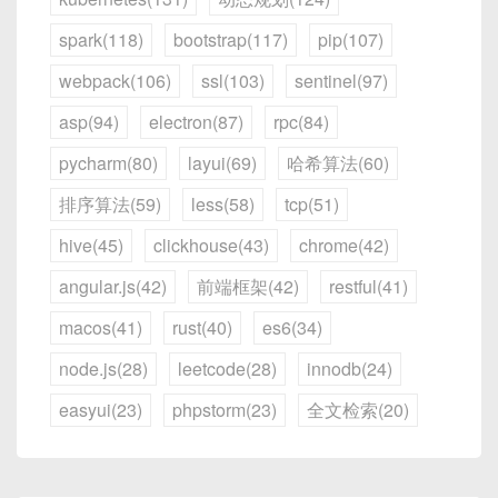
spark(118)
bootstrap(117)
pip(107)
webpack(106)
ssl(103)
sentinel(97)
asp(94)
electron(87)
rpc(84)
pycharm(80)
layui(69)
哈希算法(60)
排序算法(59)
less(58)
tcp(51)
hive(45)
clickhouse(43)
chrome(42)
angular.js(42)
前端框架(42)
restful(41)
macos(41)
rust(40)
es6(34)
node.js(28)
leetcode(28)
innodb(24)
easyui(23)
phpstorm(23)
全文检索(20)