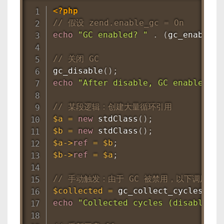
<?php
// 假设 zend.enable_gc = On
echo
"GC enabled? "
.
(
gc_enabled
(
// 关闭 GC
gc_disable
(
)
;
echo
"After disable, GC enabled? "
// 某段逻辑：创建大量循环引用
$a
=
new
stdClass
(
)
;
$b
=
new
stdClass
(
)
;
$a
-
>
ref
=
$b
;
$b
-
>
ref
=
$a
;
// 手动触发：由于 GC 被禁用，以下调用无效
$collected
=
gc_collect_cycles
(
)
;
echo
"Collected cycles (disabled):