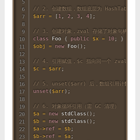
// 2. 创建数组，数组底层为 HashTable
$arr
=
[
1
,
2
,
3
,
4
]
;
// 3. 创建对象，zval 存储了对象句柄（ob
class
Foo
{
public
$x
=
10
;
}
$obj
=
new
Foo
(
)
;
// 4. 引用赋值，$c 指向同一个 zval，
$c
=
$arr
;
// 5. unset($arr) 后，数组引用计数减
unset
(
$arr
)
;
// 6. 对象循环引用（需 GC 清理）
$a
=
new
stdClass
(
)
;
$b
=
new
stdClass
(
)
;
$a
-
>
ref
=
$b
;
$b
-
>
ref
=
$a
;