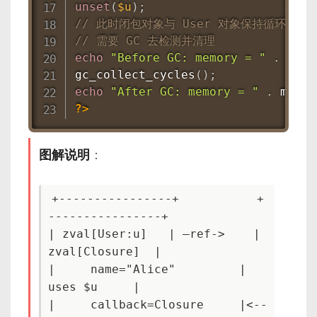
unset
(
$u
)
;
// 此时闭包对象与 User 对象保持循环，
// 需要 GC 去检测并清理
echo
"Before GC: memory = "
.
memo
gc_collect_cycles
(
)
;
echo
"After GC: memory = "
.
memor
?>
图解说明
：
+----------------+           +
----------------+

| zval[User:u]   | —ref->    | 
zval[Closure]  |

|     name="Alice"         |     
uses $u     |

|     callback=Closure     |<--