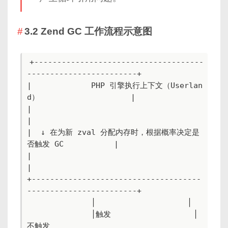
3.2 Zend GC 工作流程示意图
+-------------------------------------
------------------------+

|             PHP 引擎执行上下文（Userlan
d）                    |

|                                                             
|

|  ↓ 在为新 zval 分配内存时，根据概率决定是
否触发 GC           |

|                                                             
|

+-------------------------------------
------------------------+

              │                    │

              │触发                  │
不触发
