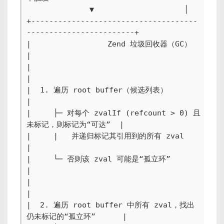
              ▼                    │

+-------------------------------------
------------------------+

|                 Zend 垃圾回收器（GC）                         
|

|                                                             
|

|  1. 遍历 root buffer（候选列表）                             
|

|     ├─ 对每个 zvalIf (refcount > 0) 且
未标记，则标记为“可达”  |

|     |   并递归标记其引用到的所有 zval                           
|

|     └─ 否则该 zval 可能是“孤立环”                              
|

|                                                             
|

|  2. 遍历 root buffer 中所有 zval，找出
仍未标记的“孤立环”      |
