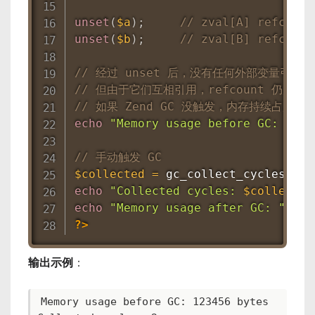
unset
(
$a
)
;
// zval[A] refcount
unset
(
$b
)
;
// zval[B] refcount
// 经过 unset 后，没有任何外部变量引用
// 但由于它们互相引用，refcount 仍为 
// 如果 Zend GC 没触发，内存持续占用。
echo
"Memory usage before GC: "
.
// 手动触发 GC
$collected
=
gc_collect_cycles
(
)
;
echo
"Collected cycles: 
$collected
echo
"Memory usage after GC: "
.
m
?>
输出示例
：
Memory usage before GC: 123456 bytes
