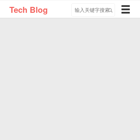
搜
导
Tech Blog
索
航
关
切
键
换
字