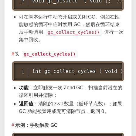
void gc_disable  
(
 void 
)
;
// 关
可在脚本运行中动态开启或关闭 GC。例如在性
能敏感的循环中临时禁用 GC，然后在循环结束
后手动调用
gc_collect_cycles()
进行一次
集中回收。
3.
gc_collect_cycles()
int gc_collect_cycles 
(
 void 
)
功能
：立即触发一次 Zend GC，扫描当前潜在的
循环引用并清除；
返回值
：清除的 zval 数量（循环节点数）；如果
GC 功能被禁用或无可清除节点，返回 0。
示例：手动触发 GC