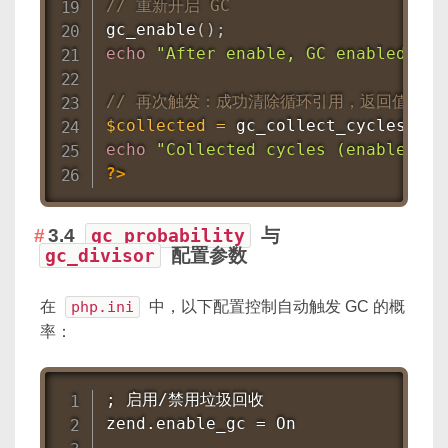
// 重新开启 GC
gc_enable
(
)
;
echo
"After enable, GC enabled? "
// 再次触发：成功清除循环引用，返回值通常为
$collected
=
gc_collect_cycles
(
)
;
echo
"Collected cycles (enabled): 
?>
3.4
gc_probability
与
gc_divisor
配置参数
在
php.ini
中，以下配置控制自动触发 GC 的概
率：
; 启用/禁用垃圾回收

zend.enable_gc = On
