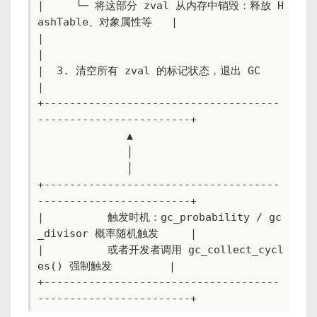
|     └─ 将这部分 zval 从内存中销毁：释放 H
ashTable、对象属性等   |

|                                                             
|

|  3. 清空所有 zval 的标记状态，退出 GC                         
|

+-------------------------------------
------------------------+

              ▲

              │

              │

+-------------------------------------
------------------------+

|          触发时机：gc_probability / gc
_divisor 概率随机触发     |

|          或者开发者调用 gc_collect_cycl
es() 强制触发         |

+-------------------------------------
------------------------+