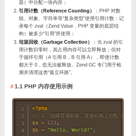
器）中分配一块内存；
引用计数（Reference Counting）
：PHP 对数
组、对象、字符串等“复杂类型”使用引用计数：记
录每个 zval（Zend Value，PHP 变量的底层结
构）被多少“引用”所使用；
垃圾回收（Garbage Collection）
：当 zval 的引
用计数归零时，其占用内存可以立即释放；但对
于循环引用（A 引用 B，B 引用 A），即使计数
都大于 0，也无法被释放。Zend GC 专门用于检
测并清理这类“孤立环路”。
1.1 PHP 内存使用示例
<?php
// 1. 创建普通标量，直接在栈上分配（小于 ZEN
$a
=
123
;
$b
=
"Hello, World!"
;