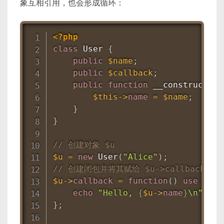
象互相引用，也会形成循环：
<?php
class
User
{
public
$name
;
public
$callback
;
public
function
__construct
(
$n
$this
-
>
name
=
$name
;
}
}
// 创建对象 $u
$u
=
new
User
(
"Alice"
)
;
// 创建闭包并将其赋给 $u->callback
$u
-
>
callback
=
function
(
)
use
(
$u
)
echo
"Hello, 
{
$u
-
>
name
}
\n"
;
}
;