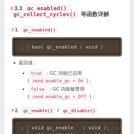
3.3
gc_enabled()
、
gc_collect_cycles()
等函数详解
1.
gc_enabled()
bool gc_enabled 
(
 void 
)
返回值：
true
：GC 功能已启用
(
zend.enable_gc = On
)；
false
：GC 功能被禁用
(
zend.enable_gc = Off
)；
2.
gc_enable()
/
gc_disable()
void gc_enable   
(
 void 
)
;
// 开