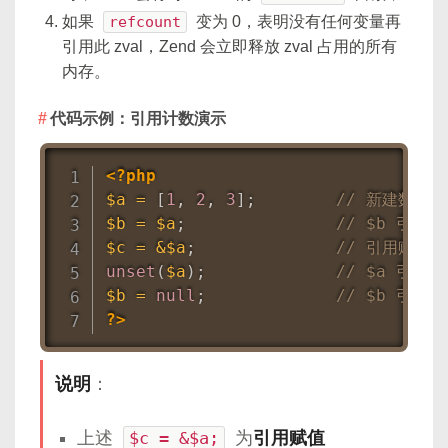
如果
refcount
变为 0，表明没有任何变量再
引用此 zval，Zend 会立即释放 zval 占用的所有
内存。
代码示例：引用计数演示
<?php
$a
=
[
1
,
2
,
3
]
;
// 新建数组 zv
$b
=
$a
;
// $b 引用同
$c
=
&
$a
;
// 引用赋值，
unset
(
$a
)
;
// $a 引用去
$b
=
null
;
// $b 引用
?>
说明
：
上述
$c = &$a;
为
引用赋值