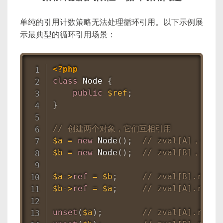
单纯的引用计数策略无法处理循环引用。以下示例展
示最典型的循环引用场景：
<?php
class
Node
{
public
$ref
;
}
// 创建两个对象，它们互相引用
$a
=
new
Node
(
)
;
// zval[A]，refc
$b
=
new
Node
(
)
;
// zval[B]，refc
$a
-
>
ref
=
$b
;
// zval[B].refco
$b
-
>
ref
=
$a
;
// zval[A].refco
unset
(
$a
)
;
// zval[A].refco