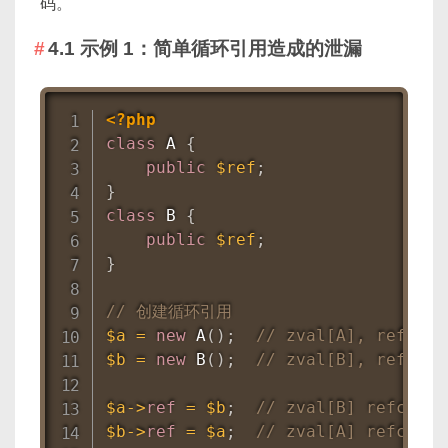
码。
4.1 示例 1：简单循环引用造成的泄漏
<?php
class
A
{
public
$ref
;
}
class
B
{
public
$ref
;
}
// 创建循环引用
$a
=
new
A
(
)
;
// zval[A], refcoun
$b
=
new
B
(
)
;
// zval[B], refcoun
$a
-
>
ref
=
$b
;
// zval[B] refcount
$b
-
>
ref
=
$a
;
// zval[A] refcount