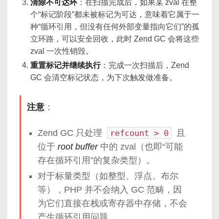
清除不可达环
：在扫描完成后，如果某 zval 在整
个“标记阶段”都未被标记为可达，意味着它属于一
种“循环引用，但没有任何外部变量指向它们”的孤
立环路，可以安全回收，此时 Zend GC 会将这些
zval 一次性销毁。
重置标记并继续执行
：完成一次扫描后，Zend
GC 会清空标记状态，为下次触发做准备。
注意
：
Zend GC 只处理
refcount > 0
且
位于
root buffer
中的 zval（也即“可能
存在循环引用”的复杂类型）。
对于标量类型（如整型、浮点、布尔
等），PHP 并不会纳入 GC 范畴，因
为它们直接在栈或寄存器中存储，不会
产生循环引用问题。