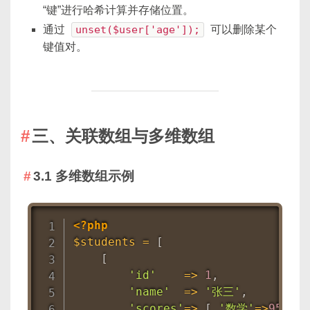
“键”进行哈希计算并存储位置。
通过
unset($user['age']);
可以删除某个
键值对。
三、关联数组与多维数组
3.1 多维数组示例
<?php
$students
=
[
[
'id'
=
>
1
,
'name'
=
>
'张三'
,
'scores'
=
>
[
'数学'
=
>
95
,
'