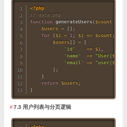
<?php
// data.php
function
generateUsers
(
$count
=
10
$users
=
[
]
;
for
(
$i
=
1
;
$i
<=
$count
;
$i
+
$users
[
]
=
[
'id'
=
>
$i
,
'name'
=
>
"User
{
$i
}
"
,
'email'
=
>
"user
{
$i
}
@e
]
;
}
return
$users
;
}
7.3 用户列表与分页逻辑