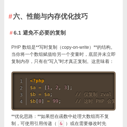
六、性能与内存优化技巧
6.1 避免不必要的复制
PHP 数组是**写时复制（copy-on-write）**的结构。
当你将一个数组赋值给另一个变量时，底层并未立即
复制内存，只有在“写入”时才真正复制。这意味着：
<?php
$a
=
[
1
,
2
,
3
]
;
$b
=
$a
;
// 仅复制 zval 引
$b
[
0
]
=
99
;
// 这时 PHP 会复制
**优化思路：**如果想在函数中处理大数组而不复
制，可使用引用传递（
&
）或在需要修改时先