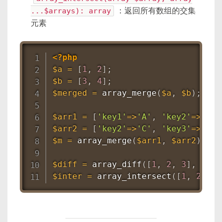
...$arrays): array
：返回所有数组的交集
元素
<?php
$a
=
[
1
,
2
]
;
$b
=
[
3
,
4
]
;
$merged
=
array_merge
(
$a
,
$b
)
;
// 
$arr1
=
[
'key1'
=
>
'A'
,
'key2'
=
>
'B'
]
$arr2
=
[
'key2'
=
>
'C'
,
'key3'
=
>
'D'
]
$m
=
array_merge
(
$arr1
,
$arr2
)
;
//
$diff
=
array_diff
(
[
1
,
2
,
3
]
,
[
2
,
$inter
=
array_intersect
(
[
1
,
2
,
3
]