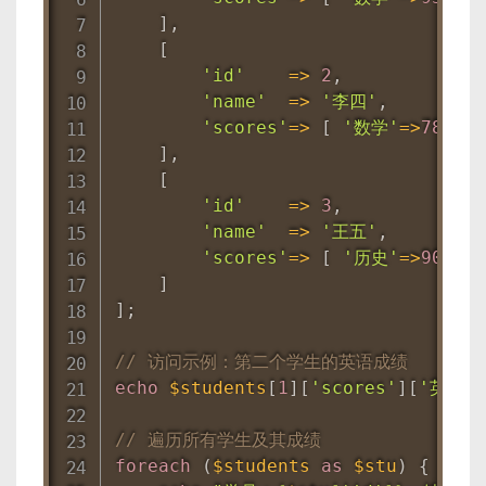
]
,
[
'id'
=
>
2
,
'name'
=
>
'李四'
,
'scores'
=
>
[
'数学'
=
>
78
,
'
]
,
[
'id'
=
>
3
,
'name'
=
>
'王五'
,
'scores'
=
>
[
'历史'
=
>
90
,
'
]
]
;
// 访问示例：第二个学生的英语成绩
echo
$students
[
1
]
[
'scores'
]
[
'英语'
]
// 遍历所有学生及其成绩
foreach
(
$students
as
$stu
)
{