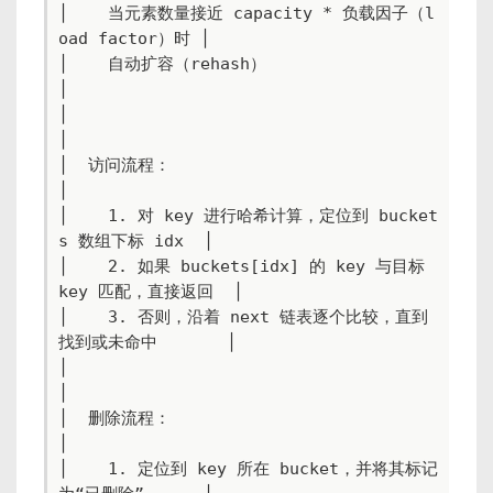
│    当元素数量接近 capacity * 负载因子（l
oad factor）时 │

│    自动扩容（rehash）                                 
│

│                                                   
│

│  访问流程：                                         
│

│    1. 对 key 进行哈希计算，定位到 bucket
s 数组下标 idx  │

│    2. 如果 buckets[idx] 的 key 与目标 
key 匹配，直接返回  │

│    3. 否则，沿着 next 链表逐个比较，直到
找到或未命中       │

│                                                   
│

│  删除流程：                                         
│

│    1. 定位到 key 所在 bucket，并将其标记