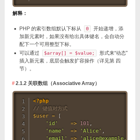
解释：
PHP 的索引数组默认下标从
0
开始递增，添
加新元素时，如果没有给出具体键名，会自动分
配下一个可用整型下标。
可以通过
$array[] = $value;
形式来“动态”
插入新元素，底层会触发扩容操作（详见第 四
节）。
2.1.2 关联数组（Associative Array）
<?php
// 键值对方式
$user
=
[
'id'
=
>
101
,
'name'
=
>
'Alice'
,
'email'
=
>
'alice@example.com'