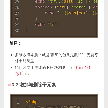
echo
"学号：
{
$stu
[
'id'
]
}
，姓名：
{
foreach
(
$stu
[
'scores'
]
as
$su
echo
"- 
{
$subject
}
：
{
$scor
}
echo
"\n"
;
}
解释：
多维数组本质上就是“数组的值又是数组”，无需额
外申明类型。
访问时使用连续的下标或键即可（
$arr[x]
[y]
）。
3.2 增加与删除子元素
<?php
// 为第一位学生添加“物理”成绩