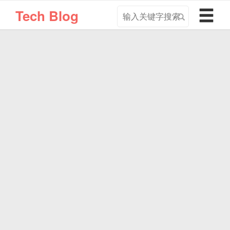
搜
导
Tech Blog
索
航
关
切
键
换
字