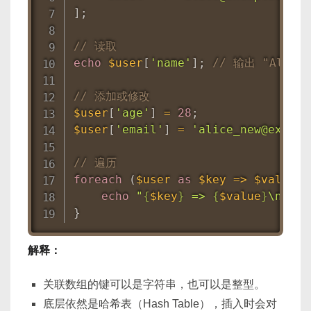
]
;
// 读取
echo
$user
[
'name'
]
;
// 输出 "Alice"
// 添加或修改
$user
[
'age'
]
=
28
;
$user
[
'email'
]
=
'alice_new@exampl
// 遍历
foreach
(
$user
as
$key
=
>
$value
)
echo
"
{
$key
}
 => 
{
$value
}
\n"
;
}
解释：
关联数组的键可以是字符串，也可以是整型。
底层依然是哈希表（Hash Table），插入时会对