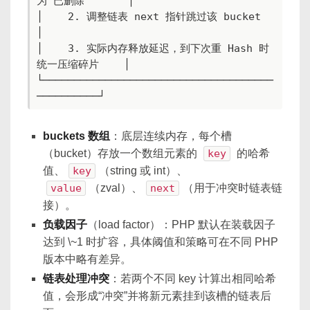
为“已删除”      │

│    2. 调整链表 next 指针跳过该 bucket              
│

│    3. 实际内存释放延迟，到下次重 Hash 时
统一压缩碎片    │

└─────────────────────────────────────
──────────┘
buckets 数组
：底层连续内存，每个槽
（bucket）存放一个数组元素的
key
的哈希
值、
key
（string 或 int）、
value
（zval）、
next
（用于冲突时链表链
接）。
负载因子
（load factor）：PHP 默认在装载因子
达到 \~1 时扩容，具体阈值和策略可在不同 PHP
版本中略有差异。
链表处理冲突
：若两个不同 key 计算出相同哈希
值，会形成“冲突”并将新元素挂到该槽的链表后