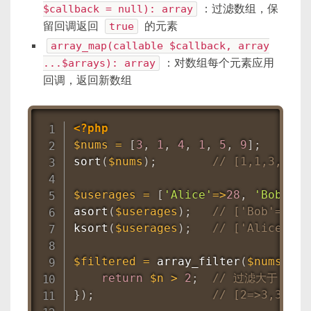
$callback = null): array
：过滤数组，保
留回调返回
true
的元素
array_map(callable $callback, array
...$arrays): array
：对数组每个元素应用
回调，返回新数组
<?php
$nums
=
[
3
,
1
,
4
,
1
,
5
,
9
]
;
sort
(
$nums
)
;
// [1,1,3,4,5,
$userages
=
[
'Alice'
=
>
28
,
'Bob'
=
>
2
asort
(
$userages
)
;
// ['Bob'=>22,
ksort
(
$userages
)
;
// ['Alice'=>
$filtered
=
array_filter
(
$nums
,
fu
return
$n
>
2
;
// 过滤大于 2 
}
)
;
// [2=>3,3=>