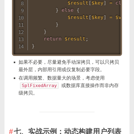
$result
[
$key
]
=
clone
}
else
{
$result
[
$key
]
=
$value
}
}
return
$result
;
}
如果不必要，尽量避免手动深拷贝，可以只拷贝
最外层，内部用引用或仅复制必要字段。
在调用频繁、数据量大的场景，考虑使用
SplFixedArray
或数据库直接操作而非内存
级拷贝。
七、实战示例：动态构建用户列表