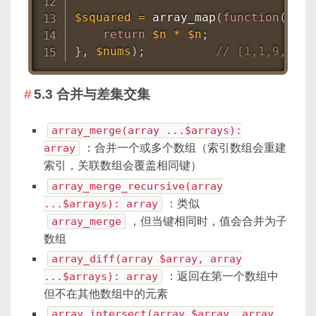
$squared
=
array_map
(
function
(
$n
)
return
$n
*
$n
;
}
,
$nums
)
;
// [1,1,9,16,2
5.3 合并与差集交集
array_merge(array ...$arrays):
array
：合并一个或多个数组（索引数组会重建
索引，关联数组会覆盖相同键）
array_merge_recursive(array
...$arrays): array
：类似
array_merge
，但当键相同时，值会合并为子
数组
array_diff(array $array, array
...$arrays): array
：返回在第一个数组中
但不在其他数组中的元素
array_intersect(array $array, array