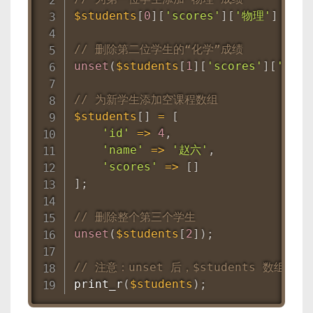
$students
[
0
]
[
'scores'
]
[
'物理'
]
=
92
// 删除第二位学生的“化学”成绩
unset
(
$students
[
1
]
[
'scores'
]
[
'化学'
// 为新学生添加空课程数组
$students
[
]
=
[
'id'
=
>
4
,
'name'
=
>
'赵六'
,
'scores'
=
>
[
]
]
;
// 删除整个第三个学生
unset
(
$students
[
2
]
)
;
// 注意：unset 后，$students 数组下
print_r
(
$students
)
;