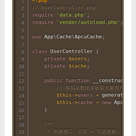
<?php
// UserController.php
require
'data.php'
;
require
'vendor/autoload.php'
;
use
App
\
Cache
\
ApcuCache
;
class
UserController
{
private
$users
;
private
$cache
;
public
function
__construct
(
)
// 模拟从数据库获取大量用户
$this
-
>
users
=
generateUse
$this
-
>
cache
=
new
ApcuCac
}
/**

     * 列表接口：分页 + 可选搜索
