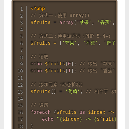
<?php
// 方式一：使用 array()
$fruits
=
array
(
'苹果'
,
'香蕉'
,
'橙
// 方式二：使用短语法（PHP 5.4+）
$fruits
=
[
'苹果'
,
'香蕉'
,
'橙子'
]
;
// 读取
echo
$fruits
[
0
]
;
// 输出 "苹果"
echo
$fruits
[
1
]
;
// 输出 "香蕉"
// 添加元素（动态扩容）
$fruits
[
]
=
'葡萄'
;
// 相当于 $fruit
// 遍历
foreach
(
$fruits
as
$index
=
>
$fru
echo
"
{
$index
}
 -> 
{
$fruit
}
\n"
;
}