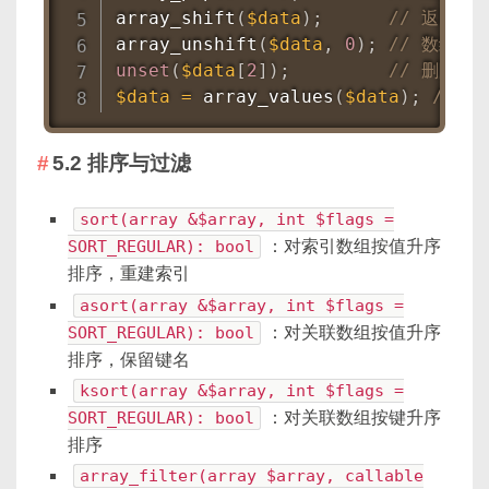
array_shift
(
$data
)
;
// 返回 1
array_unshift
(
$data
,
0
)
;
// 数组变为 
unset
(
$data
[
2
]
)
;
// 删除索引
$data
=
array_values
(
$data
)
;
// 重
5.2 排序与过滤
sort(array &$array, int $flags =
SORT_REGULAR): bool
：对索引数组按值升序
排序，重建索引
asort(array &$array, int $flags =
SORT_REGULAR): bool
：对关联数组按值升序
排序，保留键名
ksort(array &$array, int $flags =
SORT_REGULAR): bool
：对关联数组按键升序
排序
array_filter(array $array, callable