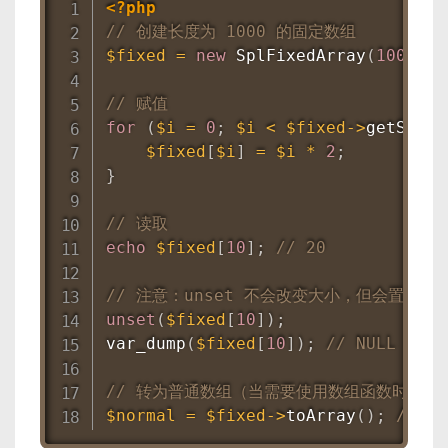
<?php
// 创建长度为 1000 的固定数组
$fixed
=
new
SplFixedArray
(
1000
)
;
// 赋值
for
(
$i
=
0
;
$i
<
$fixed
-
>
getSize
(
$fixed
[
$i
]
=
$i
*
2
;
}
// 读取
echo
$fixed
[
10
]
;
// 20
// 注意：unset 不会改变大小，但会置为 nu
unset
(
$fixed
[
10
]
)
;
var_dump
(
$fixed
[
10
]
)
;
// NULL
// 转为普通数组（当需要使用数组函数时）
$normal
=
$fixed
-
>
toArray
(
)
;
// 约