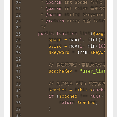
     * 
@param
int
 $page 当前页，默认1
     * 
@param
int
 $size 每页条数，默认
     * 
@param
string
 $keyword 搜索
     * 
@return
 array 包含 total、dat
     */
public
function
list
(
$page
=
1
$page
=
max
(
1
,
(
int
)
$page
)
$size
=
max
(
1
,
min
(
100
,
(
i
$keyword
=
trim
(
$keyword
)
;
// 构建缓存键：带搜索关键字，否
$cacheKey
=
"user_list_
{
$p
// 先尝试从 APCu 缓存读取
$cached
=
$this
-
>
cache
-
>
ge
if
(
$cached
!==
null
)
{
return
$cached
;
}