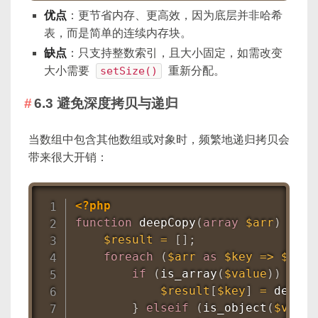
优点
：更节省内存、更高效，因为底层并非哈希
表，而是简单的连续内存块。
缺点
：只支持整数索引，且大小固定，如需改变
大小需要
setSize()
重新分配。
6.3 避免深度拷贝与递归
当数组中包含其他数组或对象时，频繁地递归拷贝会
带来很大开销：
<?php
function
deepCopy
(
array
$arr
)
{
$result
=
[
]
;
foreach
(
$arr
as
$key
=
>
$valu
if
(
is_array
(
$value
)
)
{
$result
[
$key
]
=
deepCo
}
elseif
(
is_object
(
$value