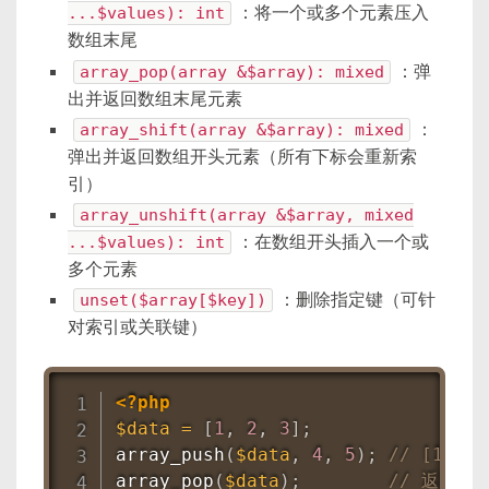
...$values): int
：将一个或多个元素压入
数组末尾
array_pop(array &$array): mixed
：弹
出并返回数组末尾元素
array_shift(array &$array): mixed
：
弹出并返回数组开头元素（所有下标会重新索
引）
array_unshift(array &$array, mixed
...$values): int
：在数组开头插入一个或
多个元素
unset($array[$key])
：删除指定键（可针
对索引或关联键）
<?php
$data
=
[
1
,
2
,
3
]
;
array_push
(
$data
,
4
,
5
)
;
// [1,2,3
array_pop
(
$data
)
;
// 返回 5