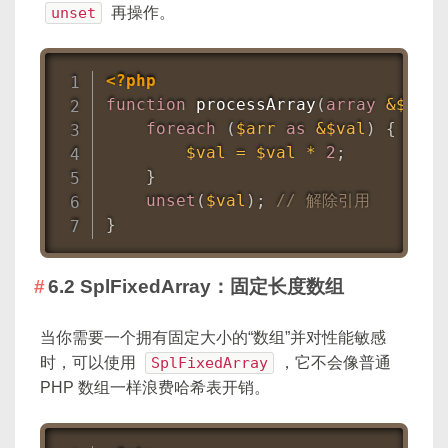
unset
再操作。
<?php
function
processArray
(
array
&
$arr
)
foreach
(
$arr
as
&
$val
)
{
$val
=
$val
*
2
;
}
unset
(
$val
)
;
// 解除引用
}
6.2 SplFixedArray：固定长度数组
当你需要一个拥有固定大小的“数组”并对性能敏感
时，可以使用
SplFixedArray
，它不会像普通
PHP 数组一样浪费哈希表开销。