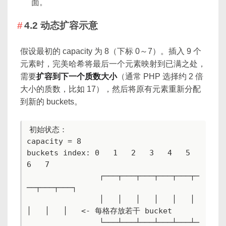
面。
4.2 动态扩容示意
假设最初的 capacity 为 8（下标 0～7）。插入 9 个
元素时，完美哈希将最后一个元素映射到已满之处，
需要
扩容到下一个质数大小
（通常 PHP 选择约 2 倍
大小的质数，比如 17），然后将原有元素重新分配
到新的 buckets。
初始状态：

capacity = 8

buckets index: 0   1   2   3   4   5   
6   7

                ┌───┬───┬───┬───┬───┬─
──┬───┬───┐

                │   │   │   │   │   │   
│   │   │   <- 每格存放若干 bucket

                └───┴───┴───┴───┴───┴─