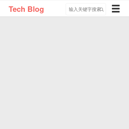
搜
导
Tech Blog
索
航
关
切
键
换
字