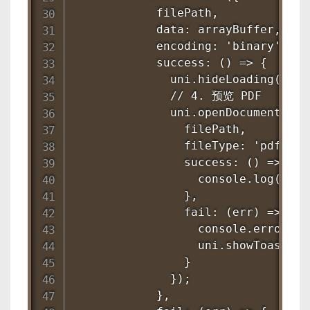
            filePath,

            data: arrayBuffer,

            encoding: 'binary',

            success: () => {

              uni.hideLoading();

              // 4. 预览 PDF

              uni.openDocument({

                filePath,

                fileType: 'pdf',

                success: () => {

                  console.log('打开
                },

                fail: (err) => {

                  console.error(
                  uni.showToast({
                }

              });

            },
