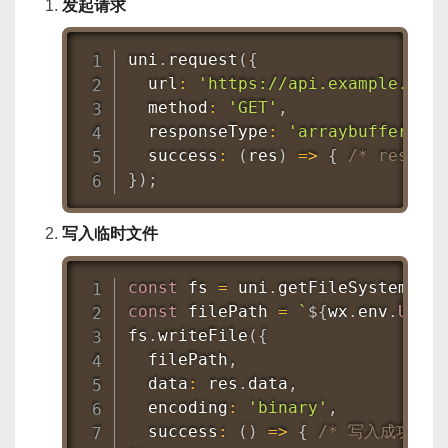
发起请求
uni
.
request
(
{
  url
:
'https://api.example.com/
  method
:
'GET'
,
  responseType
:
'arraybuffer'
,
success
:
(
res
)
=>
{
/* res.da
}
)
;
写入临时文件
const
 fs 
=
 uni
.
getFileSystemMana
const
 filePath 
=
`
${
wx
.
env
.
USER_
fs
.
writeFile
(
{
  filePath
,
  data
:
 res
.
data
,
  encoding
:
'binary'
,
success
:
(
)
=>
{
/* 写入成功 */