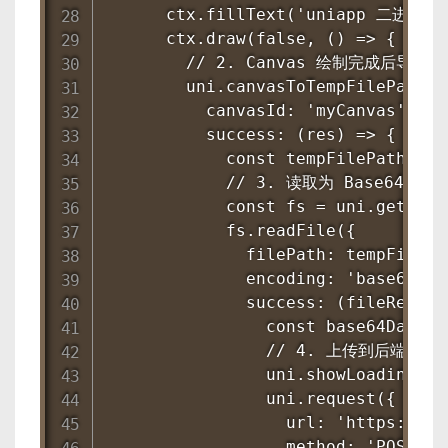
      ctx.fillText('uniapp 二进制流',
      ctx.draw(false, () => {

        // 2. Canvas 绘制完成后导出临
        uni.canvasToTempFilePath({

          canvasId: 'myCanvas',

          success: (res) => {

            const tempFilePath = r
            // 3. 读取为 Base64

            const fs = uni.getFile
            fs.readFile({

              filePath: tempFilePat
              encoding: 'base64',

              success: (fileRes) =>
                const base64Data =
                // 4. 上传到后端

                uni.showLoading({
                uni.request({

                  url: 'https://ap
                  method: 'POST',
