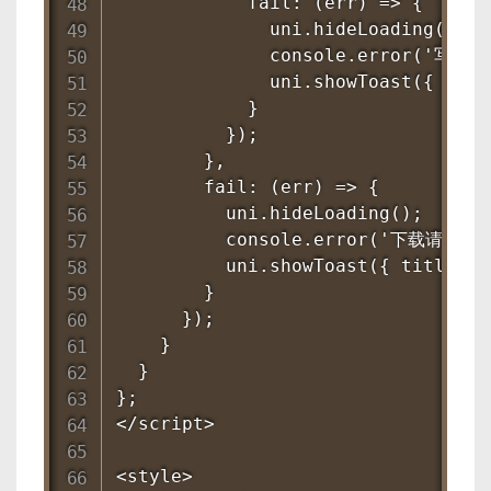
            fail: (err) => {

              uni.hideLoading();

              console.error('写入
              uni.showToast({ ti
            }

          });

        },

        fail: (err) => {

          uni.hideLoading();

          console.error('下载请求失败
          uni.showToast({ title: 
        }

      });

    }

  }

};

</script>

<style>
