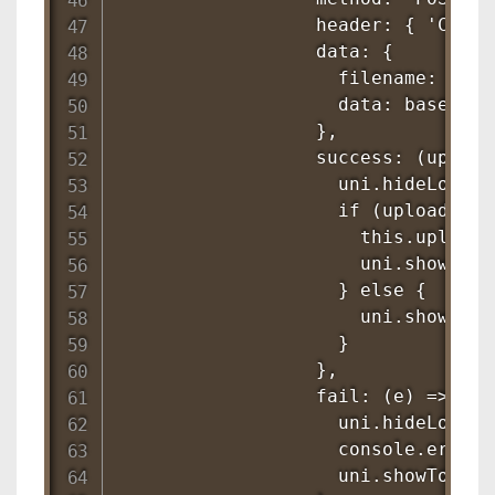
                  header: { 'Conte
                  data: {

                    filename: 'canv
                    data: base64Dat
                  },

                  success: (uploadR
                    uni.hideLoading
                    if (uploadRes.
                      this.uploade
                      uni.showToa
                    } else {

                      uni.showToa
                    }

                  },

                  fail: (e) => {

                    uni.hideLoading
                    console.erro
                    uni.showToast