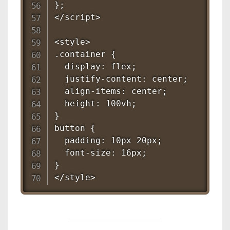
};

</script>

<style>

.container {

  display: flex;

  justify-content: center;

  align-items: center;

  height: 100vh;

}

button {

  padding: 10px 20px;

  font-size: 16px;

}

</style>