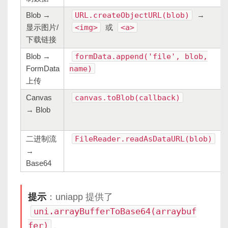
Blob →
URL.createObjectURL(blob)
→
显示图片/
<img>
或
<a>
下载链接
Blob →
formData.append('file', blob,
FormData
name)
上传
Canvas
canvas.toBlob(callback)
→ Blob
二进制流
FileReader.readAsDataURL(blob)
→
Base64
提示
：uniapp 提供了
uni.arrayBufferToBase64(arraybuf
fer)
、