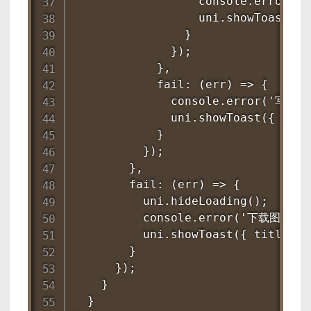
                  console.error(
                  uni.showToast({
                }

              });

            },

            fail: (err) => {

              console.error('写入
              uni.showToast({ tit
            }

          });

        },

        fail: (err) => {

          uni.hideLoading();

          console.error('下载图片请求
          uni.showToast({ title: 
        }

      });

    }

  }
