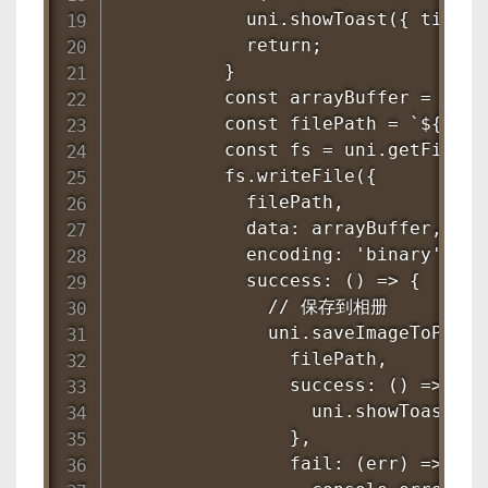
            uni.showToast({ title
            return;

          }

          const arrayBuffer = res.d
          const filePath = `${wx.e
          const fs = uni.getFileSy
          fs.writeFile({

            filePath,

            data: arrayBuffer,

            encoding: 'binary',

            success: () => {

              // 保存到相册

              uni.saveImageToPhotos
                filePath,

                success: () => {

                  uni.showToast({
                },

                fail: (err) => {
