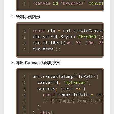
<
canvas
id
=
"
myCanvas
"
canvas-id
=
绘制示例图形
const
 ctx 
=
 uni
.
createCanvasCont
ctx
.
setFillStyle
(
'#FF0000'
)
;
ctx
.
fillRect
(
50
,
50
,
200
,
200
)
;
ctx
.
draw
(
)
;
导出 Canvas 为临时文件
uni
.
canvasToTempFilePath
(
{
  canvasId
:
'myCanvas'
,
success
:
(
res
)
=>
{
const
 tempFilePath 
=
 res
.
tem
// 接下来可上传 tempFilePath，
}
}
,
this
)
;