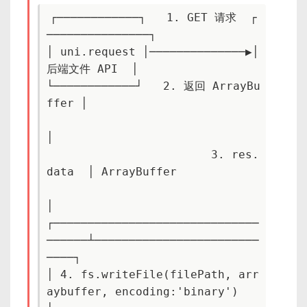
┌────────────┐   1. GET 请求  ┌
───────────────┐

│ uni.request │──────────────▶│  
后端文件 API  │

└────────────┘   2. 返回 ArrayBu
ffer │

│

                        3. res.
data  │ ArrayBuffer

│

┌──────────────────────────────
──────┴────────────────────────
────┐

│ 4. fs.writeFile(filePath, arr
aybuffer, encoding:'binary')       