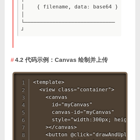
│    { filename, data: base64 } 
│

└─────────────────────────────
┘
4.2 代码示例：Canvas 绘制并上传
<template>

  <view class="container">

    <canvas

      id="myCanvas"

      canvas-id="myCanvas"

      style="width:300px; height:3
    ></canvas>

    <button @click="drawAndUploa