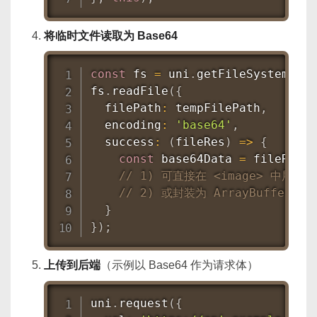
将临时文件读取为 Base64
const
 fs 
=
 uni
.
getFileSystemMana
fs
.
readFile
(
{
  filePath
:
 tempFilePath
,
  encoding
:
'base64'
,
success
:
(
fileRes
)
=>
{
const
 base64Data 
=
 fileRes
.
d
// 1) 可直接在 <image> 中展示：src
// 2) 或封装为 ArrayBuffer 
}
}
)
;
上传到后端
（示例以 Base64 作为请求体）
uni
.
request
(
{