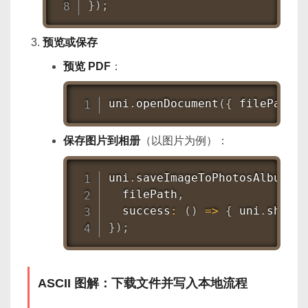
}
)
;
预览或保存
预览 PDF
：
uni
.
openDocument
(
{
 filePath
,
 
保存图片到相册
（以图片为例）：
uni
.
saveImageToPhotosAlbum
(
{
  filePath
,
success
:
(
)
=>
{
 uni
.
showTo
}
)
;
ASCII 图解：下载文件并写入本地流程