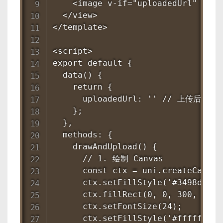
    <image v-if="uploadedUrl" :src
  </view>

</template>

<script>

export default {

  data() {

    return {

      uploadedUrl: '' // 上传后返回
    };

  },

  methods: {

    drawAndUpload() {

      // 1. 绘制 Canvas

      const ctx = uni.createCanvas
      ctx.setFillStyle('#3498db');

      ctx.fillRect(0, 0, 300, 300);
      ctx.setFontSize(24);

      ctx.setFillStyle('#ffffff');
