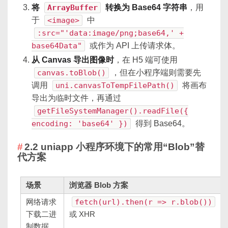
将
ArrayBuffer
转换为 Base64 字符串
，用
于
<image>
中
:src="'data:image/png;base64,' +
base64Data"
或作为 API 上传请求体。
从 Canvas 导出图像时
，在 H5 端可使用
canvas.toBlob()
，但在小程序端则需要先
调用
uni.canvasToTempFilePath()
将画布
导出为临时文件，再通过
getFileSystemManager().readFile({
encoding: 'base64' })
得到 Base64。
2.2 uniapp 小程序环境下的常用“Blob”替
代方案
场景
浏览器 Blob 方案
网络请求
fetch(url).then(r => r.blob())
下载二进
或 XHR
制数据