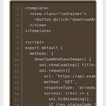
<template>

  <view class="container">

    <button @click="downloadAndS
  </view>

</template>

<script>

export default {

  methods: {

    downloadAndSaveImage() {

      uni.showLoading({ title: '下
      uni.request({

        url: 'https://api.example.
        method: 'GET',

        responseType: 'arraybuffer'
        success: (res) => {

          uni.hideLoading();

          if (res.statusCode !== 20