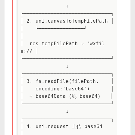
               ↓

┌─────────────────────────────┐

│ 2. uni.canvasToTempFilePath │

│    └───────────────┘         
│

│  res.tempFilePath → 'wxfil
e://'│

└─────────────────────────────┘

               ↓

┌─────────────────────────────┐

│ 3. fs.readFile(filePath,    │

│    encoding:'base64')       │

│  ⇒ base64Data (纯 base64)   │

└─────────────────────────────┘

               ↓

┌─────────────────────────────┐

│ 4. uni.request 上传 base64     
│
