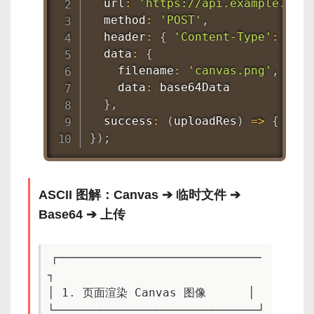
  url
:
'https://api.example.com/
  method
:
'POST'
,
  header
:
{
'Content-Type'
:
'app
  data
:
{
    filename
:
'canvas.png'
,
    data
:
 base64Data

}
,
success
:
(
uploadRes
)
=>
{
/* 
}
)
;
ASCII 图解：Canvas ➔ 临时文件 ➔
Base64 ➔ 上传
┌─────────────────────────────
┐

│ 1. 页面渲染 Canvas 图像      │

└─────────────────────────────┘
