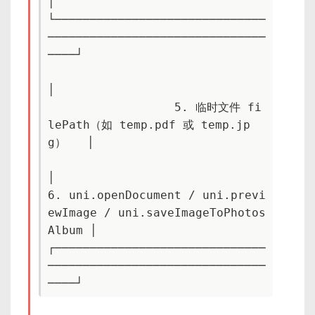
│

└──────────────────────────────
───────────────────────────────
────┘

│

                  5. 临时文件 fi
lePath（如 temp.pdf 或 temp.jp
g）   │

│

6. uni.openDocument / uni.previ
ewImage / uni.saveImageToPhotos
Album │

┌──────────────────────────────
───────────────────────────────
────┘