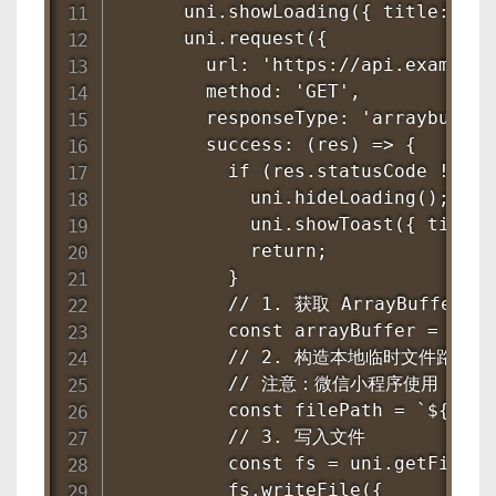
      uni.showLoading({ title: '正
      uni.request({

        url: 'https://api.exampl
        method: 'GET',

        responseType: 'arraybuffer'
        success: (res) => {

          if (res.statusCode !== 20
            uni.hideLoading();

            uni.showToast({ title
            return;

          }

          // 1. 获取 ArrayBuffer

          const arrayBuffer = res.d
          // 2. 构造本地临时文件路径

          // 注意：微信小程序使用 wx.e
          const filePath = `${wx.e
          // 3. 写入文件

          const fs = uni.getFileSy
          fs.writeFile({
