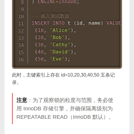
)
ENGINE
=
InnoDB
;
-- 插入测试数据
INSERT
INTO
 t 
(
id
,
 name
)
VALUES
(
10
,
'Alice'
)
,
(
20
,
'Bob'
)
,
(
30
,
'Cathy'
)
,
(
40
,
'David'
)
,
(
50
,
'Eve'
)
;
此时，主键索引上存在 id=10,20,30,40,50 五条记
录。
注意
：为了观察锁的粒度与范围，务必使
用 InnoDB 存储引擎，并确保隔离级别为
REPEATABLE READ（InnoDB 默认）。