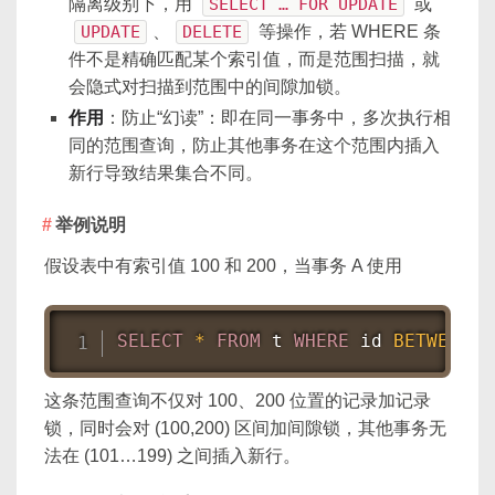
隔离级别下，用
SELECT … FOR UPDATE
或
UPDATE
、
DELETE
等操作，若 WHERE 条
件不是精确匹配某个索引值，而是范围扫描，就
会隐式对扫描到范围中的间隙加锁。
作用
：防止“幻读”：即在同一事务中，多次执行相
同的范围查询，防止其他事务在这个范围内插入
新行导致结果集合不同。
举例说明
假设表中有索引值 100 和 200，当事务 A 使用
SELECT
*
FROM
 t 
WHERE
 id 
BETWEEN
1
这条范围查询不仅对 100、200 位置的记录加记录
锁，同时会对 (100,200) 区间加间隙锁，其他事务无
法在 (101…199) 之间插入新行。