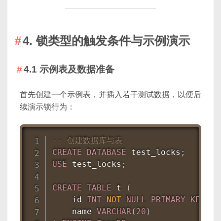
4. 锁类型的触发条件与示例演示
4.1 示例表及数据准备
首先创建一个示例表，并插入若干测试数据，以便后
续演示锁行为：
-- 创建数据库与表
CREATE
DATABASE
 test_locks
;
USE
 test_locks
;
CREATE
TABLE
 t 
(
    id 
INT
NOT
NULL
PRIMARY
KEY
,
    name 
VARCHAR
(
20
)