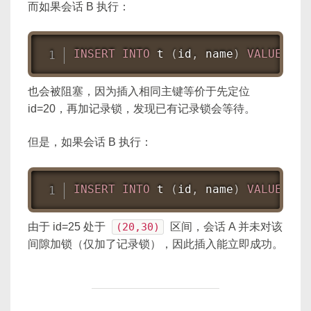
而如果会话 B 执行：
INSERT
INTO
 t 
(
id
,
 name
)
VALUES
(
2
也会被阻塞，因为插入相同主键等价于先定位
id=20，再加记录锁，发现已有记录锁会等待。
但是，如果会话 B 执行：
INSERT
INTO
 t 
(
id
,
 name
)
VALUES
(
2
由于 id=25 处于
(20,30)
区间，会话 A 并未对该
间隙加锁（仅加了记录锁），因此插入能立即成功。