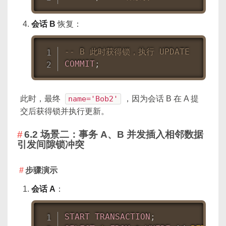
会话 B
恢复：
-- B 此时获得锁，执行 UPDATE
COMMIT
;
此时，最终
name='Bob2'
，因为会话 B 在 A 提
交后获得锁并执行更新。
6.2 场景二：事务 A、B 并发插入相邻数据
引发间隙锁冲突
步骤演示
会话 A
：
START
TRANSACTION
;