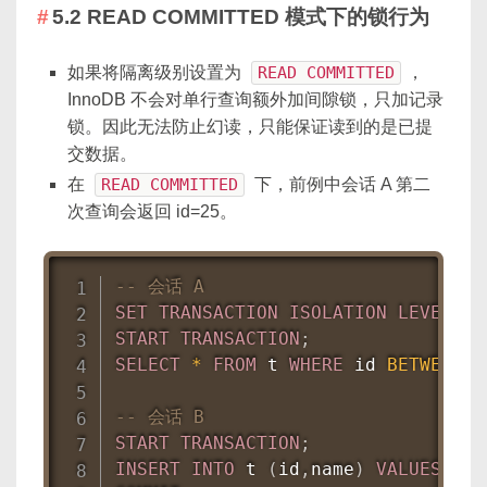
5.2 READ COMMITTED 模式下的锁行为
如果将隔离级别设置为
READ COMMITTED
，
InnoDB 不会对单行查询额外加间隙锁，只加记录
锁。因此无法防止幻读，只能保证读到的是已提
交数据。
在
READ COMMITTED
下，前例中会话 A 第二
次查询会返回 id=25。
-- 会话 A
SET
TRANSACTION
ISOLATION
LEVEL
RE
START
TRANSACTION
;
SELECT
*
FROM
 t 
WHERE
 id 
BETWEEN
2
-- 会话 B
START
TRANSACTION
;
INSERT
INTO
 t 
(
id
,
name
)
VALUES
(
25