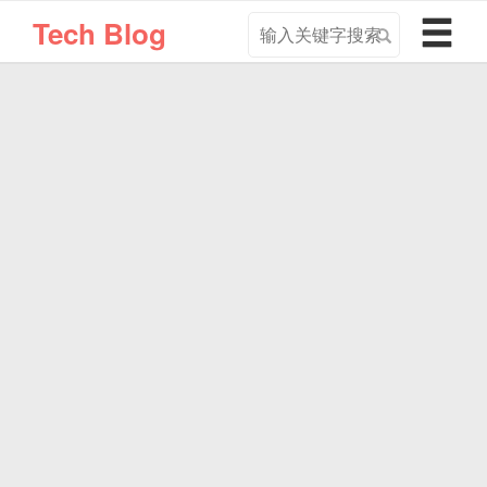
搜
导
Tech Blog
索
航
关
切
键
换
字