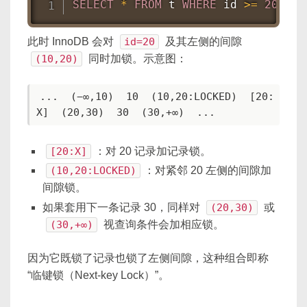
SELECT
*
FROM
 t 
WHERE
 id 
>=
20
FOR
此时 InnoDB 会对
id=20
及其左侧的间隙
(10,20)
同时加锁。示意图：
...  (−∞,10)  10  (10,20:LOCKED)  [20:
X]  (20,30)  30  (30,+∞)  ...
[20:X]
：对 20 记录加记录锁。
(10,20:LOCKED)
：对紧邻 20 左侧的间隙加
间隙锁。
如果套用下一条记录 30，同样对
(20,30)
或
(30,+∞)
视查询条件会加相应锁。
因为它既锁了记录也锁了左侧间隙，这种组合即称
“临键锁（Next-key Lock）”。