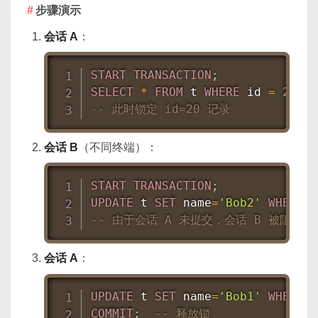
步骤演示
会话 A
：
START
TRANSACTION
;
SELECT
*
FROM
 t 
WHERE
 id 
=
20
FO
-- 此时锁定 id=20 记录
会话 B
（不同终端）：
START
TRANSACTION
;
UPDATE
 t 
SET
 name
=
'Bob2'
WHERE
 i
-- 由于会话 A 未提交，会话 B 被阻塞
会话 A
：
UPDATE
 t 
SET
 name
=
'Bob1'
WHERE
 i
COMMIT
;
-- 释放锁