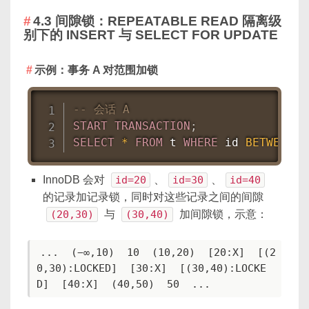
4.3 间隙锁：REPEATABLE READ 隔离级
别下的 INSERT 与 SELECT FOR UPDATE
示例：事务 A 对范围加锁
-- 会话 A
START
TRANSACTION
;
SELECT
*
FROM
 t 
WHERE
 id 
BETWEEN
2
InnoDB 会对
id=20
、
id=30
、
id=40
的记录加记录锁，同时对这些记录之间的间隙
(20,30)
与
(30,40)
加间隙锁，示意：
...  (−∞,10)  10  (10,20)  [20:X]  [(2
0,30):LOCKED]  [30:X]  [(30,40):LOCKE
D]  [40:X]  (40,50)  50  ...