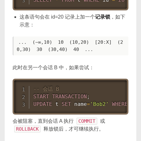
这条语句会在 id=20 记录上加一个
记录锁
，如下
示意：
...  (−∞,10)  10  (10,20)  [20:X]  (2
0,30)  30  (30,40)  40  ...
此时在另一个会话 B 中，如果尝试：
-- 会话 B
START
TRANSACTION
;
UPDATE
 t 
SET
 name
=
'Bob2'
WHERE
 id 
会被阻塞，直到会话 A 执行
COMMIT
或
ROLLBACK
释放锁后，才可继续执行。