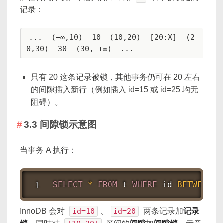
记录：
...  (−∞,10)  10  (10,20)  [20:X]  (2
0,30)  30  (30, +∞)  ...
只有 20 这条记录被锁，其他事务仍可在 20 左右
的间隙插入新行（例如插入 id=15 或 id=25 均无
阻碍）。
3.3 间隙锁示意图
当事务 A 执行：
SELECT
*
FROM
 t 
WHERE
 id 
BETWEEN
1
InnoDB 会对
id=10
、
id=20
两条记录加
记录