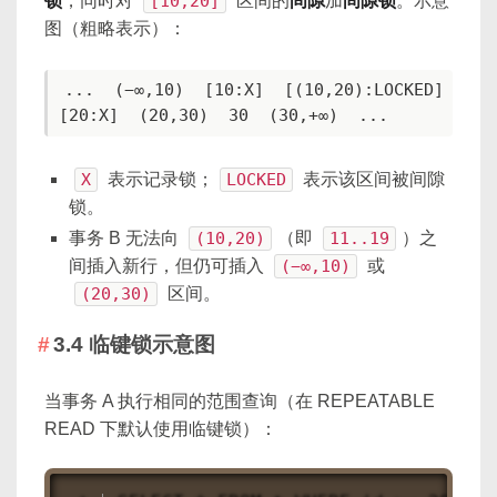
锁
，同时对
[10,20]
区间的
间隙
加
间隙锁
。示意
图（粗略表示）：
...  (−∞,10)  [10:X]  [(10,20):LOCKED]  
[20:X]  (20,30)  30  (30,+∞)  ...
X
表示记录锁；
LOCKED
表示该区间被间隙
锁。
事务 B 无法向
(10,20)
（即
11..19
）之
间插入新行，但仍可插入
(−∞,10)
或
(20,30)
区间。
3.4 临键锁示意图
当事务 A 执行相同的范围查询（在 REPEATABLE
READ 下默认使用临键锁）：