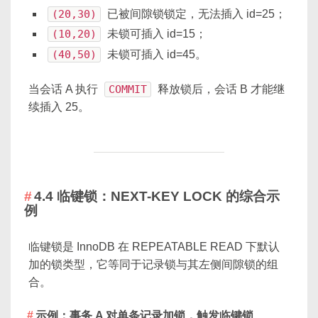
(20,30)
已被间隙锁锁定，无法插入 id=25；
(10,20)
未锁可插入 id=15；
(40,50)
未锁可插入 id=45。
当会话 A 执行
COMMIT
释放锁后，会话 B 才能继
续插入 25。
4.4 临键锁：NEXT-KEY LOCK 的综合示
例
临键锁是 InnoDB 在 REPEATABLE READ 下默认
加的锁类型，它等同于记录锁与其左侧间隙锁的组
合。
示例：事务 A 对单条记录加锁，触发临键锁