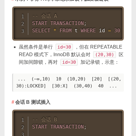
-- 会话 A
START
TRANSACTION
;
SELECT
*
FROM
 t 
WHERE
 id 
=
30
FOR
虽然条件是单行
id=30
，但在 REPEATABLE
READ 模式下，InnoDB 默认会对
(20,30)
区
间加间隙锁，再对
id=30
加记录锁，示意：
...  (−∞,10)  10  (10,20)  [20]  [(20,
30):LOCKED]  [30:X]  (30,40)  40  ...
会话 B 测试插入
-- 会话 B
START
TRANSACTION
;