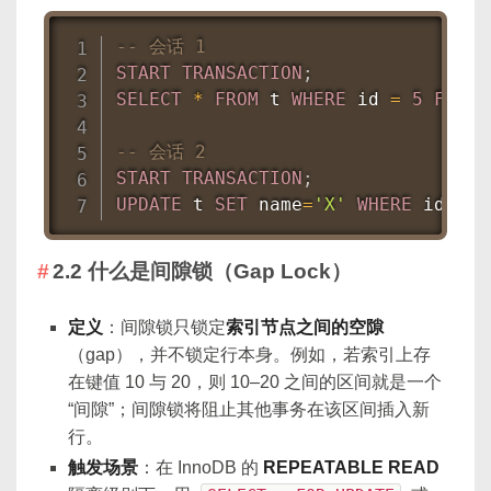
-- 会话 1
START
TRANSACTION
;
SELECT
*
FROM
 t 
WHERE
 id 
=
5
FOR
U
-- 会话 2
START
TRANSACTION
;
UPDATE
 t 
SET
 name
=
'X'
WHERE
 id 
=
5
2.2 什么是间隙锁（Gap Lock）
定义
：间隙锁只锁定
索引节点之间的空隙
（gap），并不锁定行本身。例如，若索引上存
在键值 10 与 20，则 10–20 之间的区间就是一个
“间隙”；间隙锁将阻止其他事务在该区间插入新
行。
触发场景
：在 InnoDB 的
REPEATABLE READ