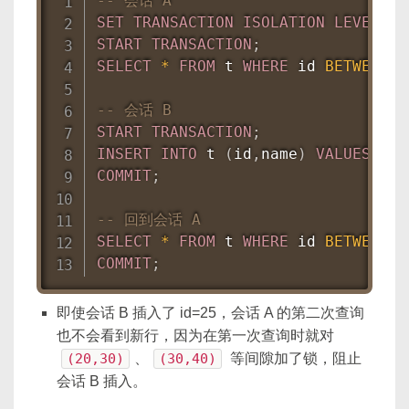
-- 会话 A
SET
TRANSACTION
ISOLATION
LEVEL
RE
START
TRANSACTION
;
SELECT
*
FROM
 t 
WHERE
 id 
BETWEEN
2
-- 会话 B
START
TRANSACTION
;
INSERT
INTO
 t 
(
id
,
name
)
VALUES
(
25
COMMIT
;
-- 回到会话 A
SELECT
*
FROM
 t 
WHERE
 id 
BETWEEN
2
COMMIT
;
即使会话 B 插入了 id=25，会话 A 的第二次查询
也不会看到新行，因为在第一次查询时就对
(20,30)
、
(30,40)
等间隙加了锁，阻止
会话 B 插入。