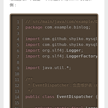
例：
// src/main/java/com/example/binlo
package
com
.
example
.
binlog
;
import
com
.
github
.
shyiko
.
mysql
.
bin
import
com
.
github
.
shyiko
.
mysql
.
bin
import
org
.
slf4j
.
Logger
;
import
org
.
slf4j
.
LoggerFactory
;
import
java
.
util
.
*
;
/**

 * EventDispatcher：负责维护表（db
 */
public
class
EventDispatcher
{