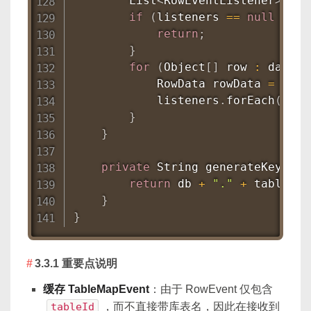
List
<
RowEventListener
>
 lis
if
(
listeners 
==
null
||
 l
return
;
}
for
(
Object
[
]
 row 
:
 data
.
g
RowData
 rowData 
=
new
            listeners
.
forEach
(
l 
->
}
}
private
String
generateKey
(
Str
return
 db 
+
"."
+
 table
;
}
}
3.3.1 重要点说明
缓存 TableMapEvent
：由于 RowEvent 仅包含
tableId
，而不直接带库表名，因此在接收到