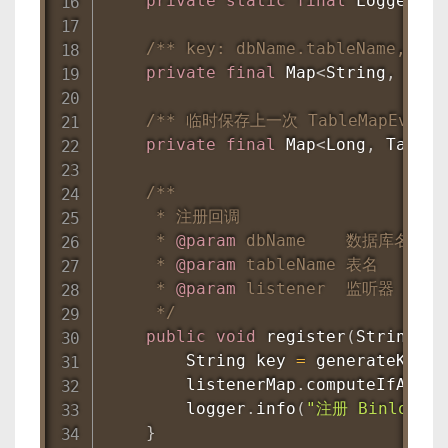
private
static
final
Logger
 lo
/** key: dbName.tableName, val
private
final
Map
<
String
,
List
/** 临时保存上一次 TableMapEvent 信
private
final
Map
<
Long
,
TableM
/**

     * 注册回调

     * 
@param
dbName
    数据库名

     * 
@param
tableName
 表名

     * 
@param
listener
  监听器

     */
public
void
register
(
String
 db
String
 key 
=
generateKey
(
d
        listenerMap
.
computeIfAbsen
        logger
.
info
(
"注册 Binlog 回
}