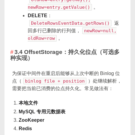
newRow=entry.getValue()
。
DELETE
：
DeleteRowsEventData.getRows()
返
回多行已删除的行列值，
newRow=null,
oldRow=row
。
3.4 OffsetStorage：持久化位点（可选多
种实现）
为保证中间件在重启后能够从上次中断的 Binlog 位
点（
binlog file + position
）处继续解析，
需要把当前已消费的位点持久化。常见做法有：
本地文件
MySQL 专用元数据表
ZooKeeper
Redis