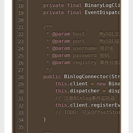
private
final
BinaryLogClient
 
private
final
EventDispatcher
 
/**

     * 
@param
host
     MySQL主机

     * 
@param
port
     MySQL端口

     * 
@param
username
 用户名

     * 
@param
password
 密码

     * 
@param
registry
 事件分发器

     */
public
BinlogConnector
(
String
 
this
.
client 
=
new
BinaryLo
this
.
dispatcher 
=
 dispatch
// 注册Binlog事件监听器
this
.
client
.
registerEventL
// TODO: 可从OffsetStorage
}