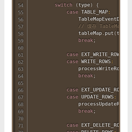
switch
(
type
)
{
case
 TABLE_MAP
:
TableMapEventData
 
// 缓存 TableMapE
                tableMap
.
put
(
tmDat
break
;
case
 EXT_WRITE_ROWS
:
case
 WRITE_ROWS
:
processWriteRows
(
(
break
;
case
 EXT_UPDATE_ROWS
:
case
 UPDATE_ROWS
:
processUpdateRows
(
break
;
case
 EXT_DELETE_ROWS
: