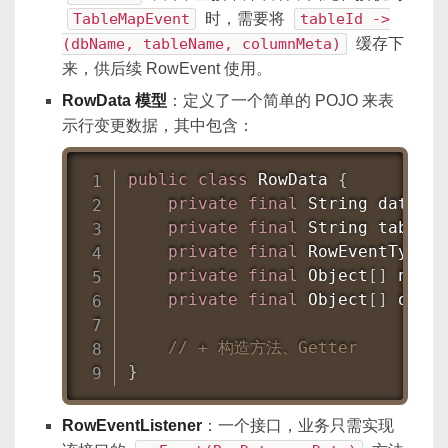
TableMapEvent
时，需要将
tableId ->
(dbName, tableName, columnMeta)
缓存下
来，供后续 RowEvent 使用。
RowData 模型
：定义了一个简单的 POJO 来表
示行变更数据，其中包含：
public
class
RowData
{
private
final
String
 databas
private
final
String
 table
;
private
final
RowEventType
 e
private
final
Object
[
]
 newRo
private
final
Object
[
]
 oldRo
// + 构造方法、Getter
}
RowEventListener
：一个接口，业务只需实现