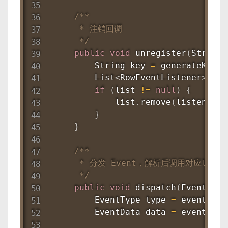
/**

     * 注销回调

     */
public
void
unregister
(
String
 
String
 key 
=
generateKey
(
d
List
<
RowEventListener
>
 lis
if
(
list 
!=
null
)
{
            list
.
remove
(
listener
)
;
}
}
/**

     * 分发 Event，解析后调用对应listen
     */
public
void
dispatch
(
Event
 eve
EventType
 type 
=
 event
.
get
EventData
 data 
=
 event
.
get