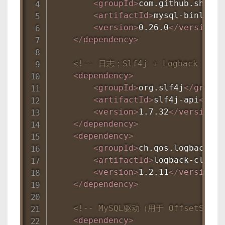
<
groupId
>
com.github.shyiko
<
artifactId
>
mysql-binlog-c
<
version
>
0.26.0
</
version
>
</
dependency
>
<!-- 日志：Slf4j + Logback -->
<
dependency
>
<
groupId
>
org.slf4j
</
groupI
<
artifactId
>
slf4j-api
</
art
<
version
>
1.7.32
</
version
>
</
dependency
>
<
dependency
>
<
groupId
>
ch.qos.logback
</
g
<
artifactId
>
logback-classi
<
version
>
1.2.11
</
version
>
</
dependency
>
<!-- MySQL驱动（用于 OffsetStor
<
dependency
>