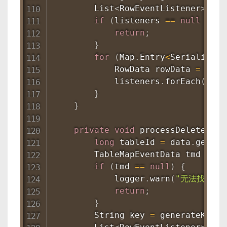
List
<
RowEventListener
>
 lis
if
(
listeners 
==
null
||
 l
return
;
}
for
(
Map
.
Entry
<
Serializabl
RowData
 rowData 
=
new
            listeners
.
forEach
(
l 
->
}
}
private
void
processDeleteRows
long
 tableId 
=
 data
.
getTab
TableMapEventData
 tmd 
=
 ta
if
(
tmd 
==
null
)
{
            logger
.
warn
(
"无法找到 Tab
return
;
}
String
 key 
=
generateKey
(
t