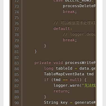
case
 DELETE_ROWS
:
processDeleteRows
(
break
;
// 可以根据需求处理XID/QUE
default
:
// logger.debug("
break
;
}
}
private
void
processWriteRows
(
long
 tableId 
=
 data
.
getTab
TableMapEventData
 tmd 
=
 ta
if
(
tmd 
==
null
)
{
            logger
.
warn
(
"无法找到 Tab
return
;
}
String
 key 
=
generateKey
(
t