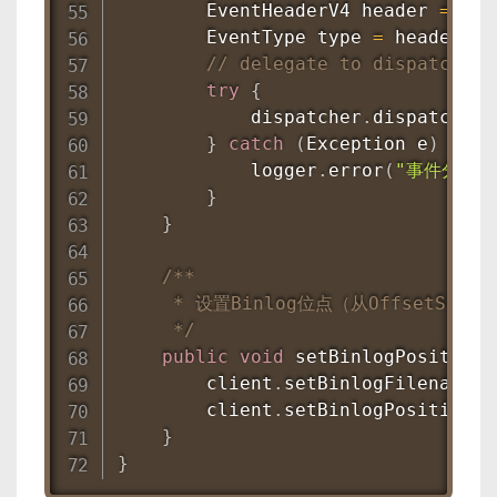
EventHeaderV4
 header 
=
 eve
EventType
 type 
=
 header
.
ge
// delegate to dispatcher
try
{
            dispatcher
.
dispatch
(
ev
}
catch
(
Exception
 e
)
{
            logger
.
error
(
"事件分发异常
}
}
/**

     * 设置Binlog位点（从OffsetStora
     */
public
void
setBinlogPosition
(
        client
.
setBinlogFilename
(
f
        client
.
setBinlogPosition
(
p
}
}