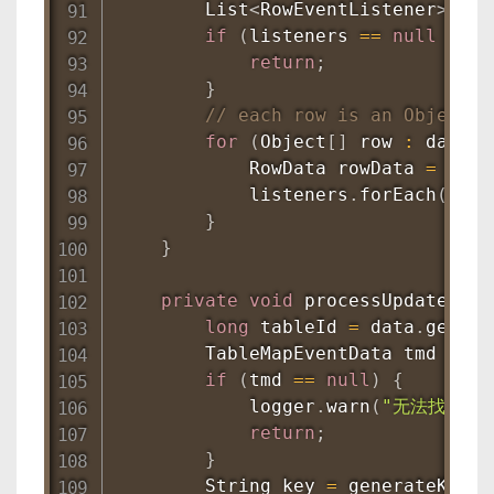
List
<
RowEventListener
>
 lis
if
(
listeners 
==
null
||
 l
return
;
}
// each row is an Object[]
for
(
Object
[
]
 row 
:
 data
.
g
RowData
 rowData 
=
new
            listeners
.
forEach
(
l 
->
}
}
private
void
processUpdateRows
long
 tableId 
=
 data
.
getTab
TableMapEventData
 tmd 
=
 ta
if
(
tmd 
==
null
)
{
            logger
.
warn
(
"无法找到 Tab
return
;
}
String
 key 
=
generateKey
(
t