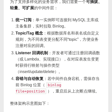
为了支持多样化的业务需求，我们需要一个
可插拔、
轻量、可扩展
的中间件层：
统一订阅
：单一实例即可连接到 MySQL 主库或
主备集群，实时拉取 Binlog。
Topic/Tag 概念
：根据数据库名和表名或自定义
规则，为不同表变更分配不同“topic”，方便业务
注册对应的回调。
Listener 回调机制
：开发者可通过注册回调函数
（或 Lambda、实现接口），在对应表发生变更
时获得行映射与操作类型
（insert/update/delete）。
容错与自动恢复
：若中间件自身宕机，需保存当
前 Binlog 位置（
binlog
file+position
），重启后从上次断点继续。
整体架构示意图如下：