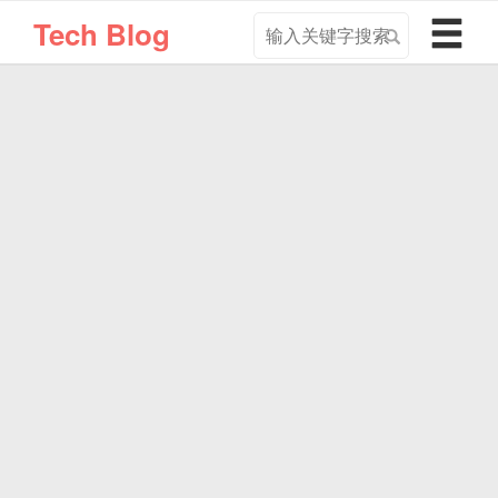
搜
导
Tech Blog
索
航
关
切
键
换
字