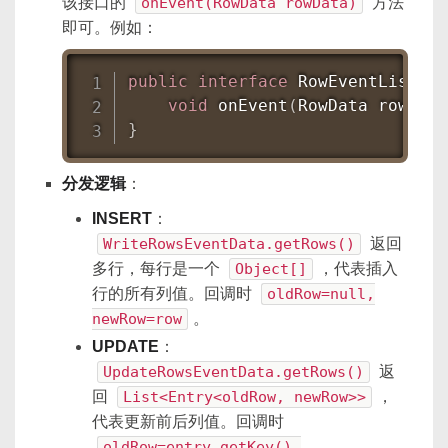
该接口的
onEvent(RowData rowData)
方法
即可。例如：
public
interface
RowEventListene
void
onEvent
(
RowData
 rowData
}
分发逻辑
：
INSERT
：
WriteRowsEventData.getRows()
返回
多行，每行是一个
Object[]
，代表插入
行的所有列值。回调时
oldRow=null,
newRow=row
。
UPDATE
：
UpdateRowsEventData.getRows()
返
回
List<Entry<oldRow, newRow>>
，
代表更新前后列值。回调时
oldRow=entry.getKey(),