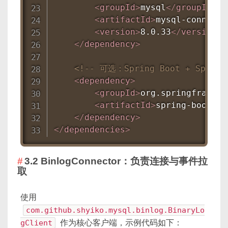
<
groupId
>
mysql
</
groupId
>
<
artifactId
>
mysql-connecto
<
version
>
8.0.33
</
version
>
</
dependency
>
<!-- 可选：Spring Boot + Sprin
<
dependency
>
<
groupId
>
org.springframewo
<
artifactId
>
spring-boot-st
</
dependency
>
</
dependencies
>
3.2 BinlogConnector：负责连接与事件拉
取
使用
com.github.shyiko.mysql.binlog.BinaryLo
gClient
作为核心客户端，示例代码如下：