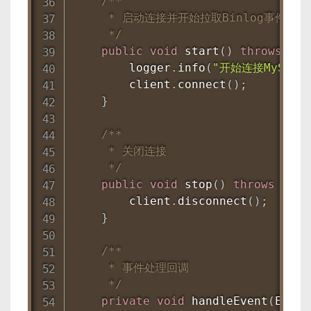
/**

     * 启动连接并开始拉取Binlog事件

     */
public
void
start
(
)
throws
IOE
        logger
.
info
(
"开始连接MySQL B
        client
.
connect
(
)
;
}
/**

     * 关闭连接

     */
public
void
stop
(
)
throws
IOEx
        client
.
disconnect
(
)
;
}
/**

     * 事件处理回调

     */
private
void
handleEvent
(
Event