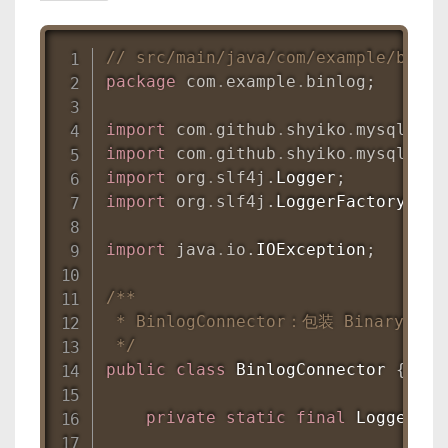
// src/main/java/com/example/binlo
package
com
.
example
.
binlog
;
import
com
.
github
.
shyiko
.
mysql
.
bin
import
com
.
github
.
shyiko
.
mysql
.
bin
import
org
.
slf4j
.
Logger
;
import
org
.
slf4j
.
LoggerFactory
;
import
java
.
io
.
IOException
;
/**

 * BinlogConnector：包装 BinaryL
 */
public
class
BinlogConnector
{
private
static
final
Logger
 lo