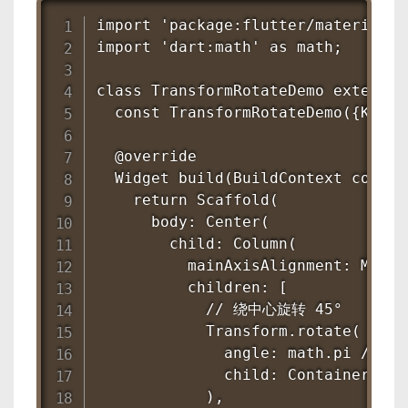
import 'package:flutter/material.da
import 'dart:math' as math;

class TransformRotateDemo extends 
  const TransformRotateDemo({Key? 
  @override

  Widget build(BuildContext context
    return Scaffold(

      body: Center(

        child: Column(

          mainAxisAlignment: MainA
          children: [

            // 绕中心旋转 45°

            Transform.rotate(

              angle: math.pi / 4, 
              child: Container(wid
            ),
