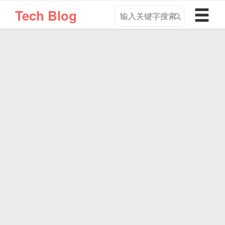
搜
导
Tech Blog
索
航
关
切
键
换
字