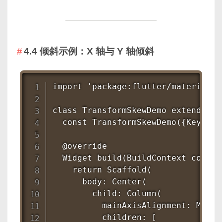
4.4 倾斜示例：X 轴与 Y 轴倾斜
import 'package:flutter/material.da
class TransformSkewDemo extends St
  const TransformSkewDemo({Key? ke
  @override

  Widget build(BuildContext context
    return Scaffold(

      body: Center(

        child: Column(

          mainAxisAlignment: MainA
          children: [
