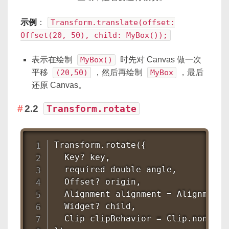
示例
：
Transform.translate(offset:
Offset(20, 50), child: MyBox());
表示在绘制
MyBox()
时先对 Canvas 做一次
平移
(20,50)
，然后再绘制
MyBox
，最后
还原 Canvas。
2.2
Transform.rotate
Transform.rotate({

  Key? key,

  required double angle,        //
  Offset? origin,             
  Alignment alignment = Alignment.c
  Widget? child,

  Clip clipBehavior = Clip.none,
