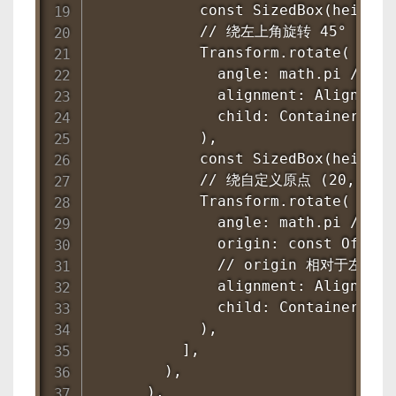
            const SizedBox(height: 
            // 绕左上角旋转 45°

            Transform.rotate(

              angle: math.pi / 4,

              alignment: Alignment.
              child: Container(wid
            ),

            const SizedBox(height: 
            // 绕自定义原点 (20, 30) 
            Transform.rotate(

              angle: math.pi / 4,

              origin: const Offset(
              // origin 相对于左上角

              alignment: Alignment
              child: Container(wid
            ),

          ],

        ),

      ),
