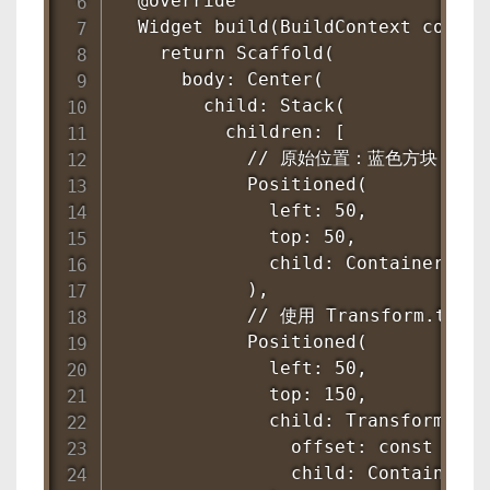
  @override

  Widget build(BuildContext context
    return Scaffold(

      body: Center(

        child: Stack(

          children: [

            // 原始位置：蓝色方块

            Positioned(

              left: 50,

              top: 50,

              child: Container(wid
            ),

            // 使用 Transform.t
            Positioned(

              left: 50,

              top: 150,

              child: Transform.tran
                offset: const Offse
                child: Container(w