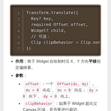
Transform.translate({

  Key? key,

  required Offset offset,

  Widget? child,

  // 可选：

  Clip clipBehavior = Clip.none,

})
作用
：将子 Widget 在绘制时沿 X、Y 方向
平移
指
定偏移量。
参数
：
offset
：一个
Offset(dx, dy)
，
dx > 0
向右，
dx < 0
向左；
dy >
0
向下，
dy < 0
向上。
clipBehavior
：如果子 Widget 超出父
Canvas 区域，是否要进行裁切。