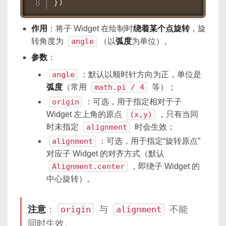
})
作用
：将子 Widget 在绘制时
绕着某个点旋转
，旋
转角度为
angle
（以
弧度
为单位）。
参数
：
angle
：默认以顺时针方向为正，单位是
弧度
（常用
math.pi / 4
等）；
origin
：可选，用于指定相对于子
Widget 左上角的原点
(x,y)
，只有当同
时未指定
alignment
时会生效；
alignment
：可选，用于指定“旋转原点”
对应子 Widget 的对齐方式（默认
Alignment.center
，即绕子 Widget 的
中心旋转）。
注意
：
origin
与
alignment
不能
同时生效。