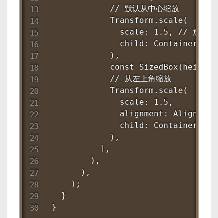
            // 默认从中心缩放

            Transform.scale(

              scale: 1.5, // 放大 1
              child: Container(wid
            ),

            const SizedBox(height: 
            // 从左上角缩放

            Transform.scale(

              scale: 1.5,

              alignment: Alignment.
              child: Container(wid
            ),

          ],

        ),

      ),

    );

  }

}