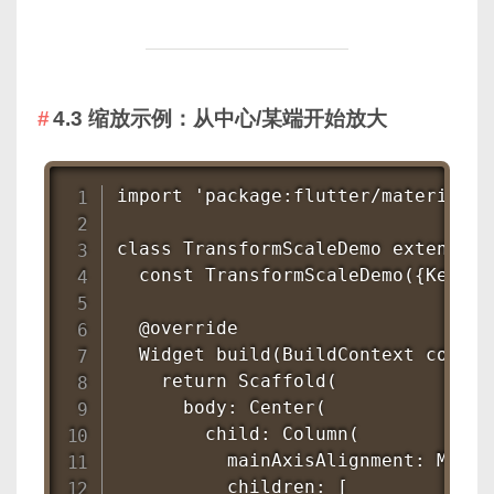
4.3 缩放示例：从中心/某端开始放大
import 'package:flutter/material.da
class TransformScaleDemo extends S
  const TransformScaleDemo({Key? k
  @override

  Widget build(BuildContext context
    return Scaffold(

      body: Center(

        child: Column(

          mainAxisAlignment: MainA
          children: [
