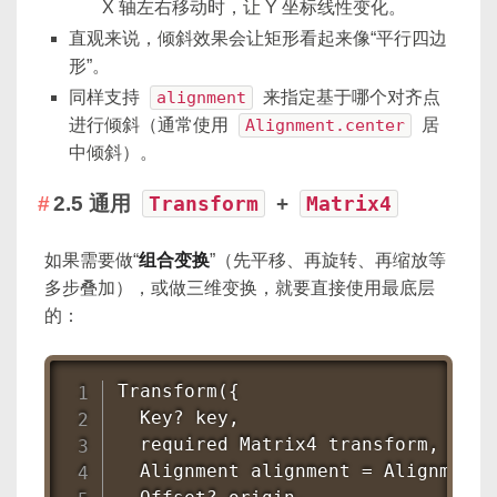
X 轴左右移动时，让 Y 坐标线性变化。
直观来说，倾斜效果会让矩形看起来像“平行四边
形”。
同样支持
alignment
来指定基于哪个对齐点
进行倾斜（通常使用
Alignment.center
居
中倾斜）。
2.5 通用
Transform
+
Matrix4
如果需要做“
组合变换
”（先平移、再旋转、再缩放等
多步叠加），或做三维变换，就要直接使用最底层
的：
Transform({

  Key? key,

  required Matrix4 transform,

  Alignment alignment = Alignment.c