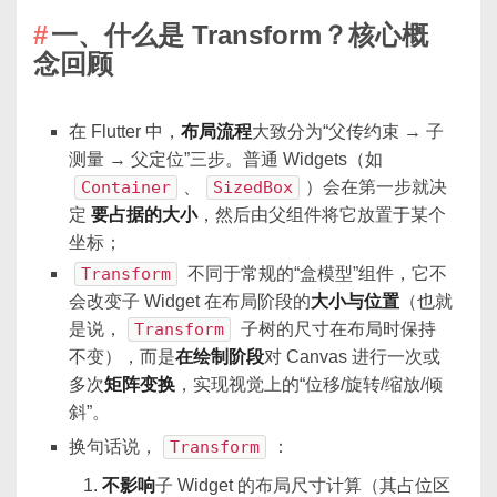
一、什么是 Transform？核心概
念回顾
在 Flutter 中，
布局流程
大致分为“父传约束 → 子
测量 → 父定位”三步。普通 Widgets（如
Container
、
SizedBox
）会在第一步就决
定
要占据的大小
，然后由父组件将它放置于某个
坐标；
Transform
不同于常规的“盒模型”组件，它不
会改变子 Widget 在布局阶段的
大小与位置
（也就
是说，
Transform
子树的尺寸在布局时保持
不变），而是
在绘制阶段
对 Canvas 进行一次或
多次
矩阵变换
，实现视觉上的“位移/旋转/缩放/倾
斜”。
换句话说，
Transform
：
不影响
子 Widget 的布局尺寸计算（其占位区