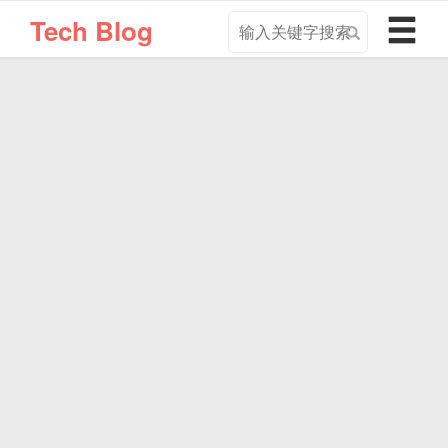
搜
导
Tech Blog
索
航
关
切
键
换
字