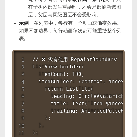
有子树内部发生重绘时，才会局部刷新该图
层，父层与同级图层不会受影响。
示例
：在列表中，每行有一个动画或渐变效果。
如果不加边界，每行动画每次都可能重绘整个列
表。
// ❌ 没有使用 RepaintBoundary

ListView.builder(

  itemCount: 100,

  itemBuilder: (context, index) {

    return ListTile(

      leading: CircleAvatar(child:
      title: Text('Item $index'),

      trailing: AnimatedPulseWidge
    );

  },

);
