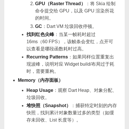
GPU（Raster Thread）
：将 Skia 绘制
命令提交给 GPU，以及 GPU 渲染所花
的时间。
GC
：Dart VM 垃圾回收停顿。
找到红色尖峰
：当某一帧耗时超过
16ms（60 FPS），该帧条会变红，点开可
以查看是哪段函数耗时过高。
Recurring Patterns
：如果同样位置重复出
现波峰，说明对应 Widget build/布局过于耗
时，需要重构。
Memory（内存面板）
Heap Usage
：观察 Dart Heap、对象分配、
垃圾回收。
堆快照（Snapshot）
：捕获特定时刻的内存
快照，找到累计对象数量过多的类型（如缓
存未回收、List 长度等）。