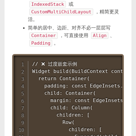
IndexedStack
或
CustomMultiChildLayout
，精简更灵
活。
简单的居中、边距、对齐不必一层层写
Container
，可直接使用
Align
、
Padding
。
// ❌ 过度嵌套示例

Widget build(BuildContext context) 
  return Container(

    padding: const EdgeInsets.all(8
    child: Container(

      margin: const EdgeInsets.sym
      child: Column(

        children: [

          Row(

            children: [
