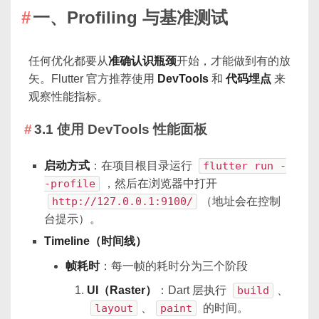
一、Profiling 与基准测试
任何优化都要从
准确认识瓶颈
开始，才能做到有的放
矢。Flutter 官方推荐使用
DevTools
和
代码埋点
来
观察性能指标。
3.1 使用 DevTools 性能面板
启动方式
：在项目根目录运行
flutter run -
-profile
，然后在浏览器中打开
http://127.0.0.1:9100/
（地址会在控制
台提示）。
Timeline（时间线）
帧耗时
：每一帧的耗时分为三个阶段
UI（Raster）
：Dart 层执行
build
、
layout
、
paint
的时间。