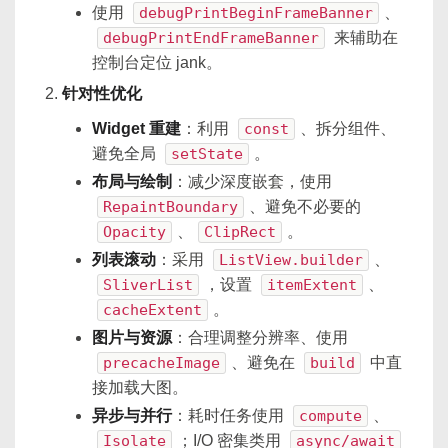
使用
debugPrintBeginFrameBanner
、
debugPrintEndFrameBanner
来辅助在
控制台定位 jank。
针对性优化
Widget 重建
：利用
const
、拆分组件、
避免全局
setState
。
布局与绘制
：减少深度嵌套，使用
RepaintBoundary
、避免不必要的
Opacity
、
ClipRect
。
列表滚动
：采用
ListView.builder
、
SliverList
，设置
itemExtent
、
cacheExtent
。
图片与资源
：合理调整分辨率、使用
precacheImage
、避免在
build
中直
接加载大图。
异步与并行
：耗时任务使用
compute
、
Isolate
；I/O 密集类用
async/await