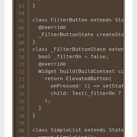
}

class FilterButton extends Stateful
  @override

  _FilterButtonState createState()
}

class _FilterButtonState extends S
  bool _filterOn = false;

  @override

  Widget build(BuildContext context
    return ElevatedButton(

      onPressed: () => setState(()
      child: Text(_filterOn ? '已
    );

  }

}

class SimpleList extends StatelessW