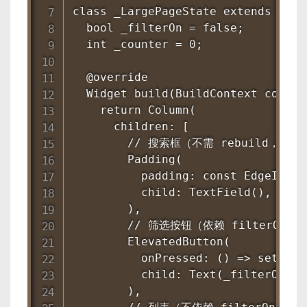
class _LargePageState extends Stat
  bool _filterOn = false;

  int _counter = 0;

  @override

  Widget build(BuildContext context
    return Column(

      children: [

        // 搜索框（不需 rebuild，可提为 
        Padding(

          padding: const EdgeInsets
          child: TextField(),

        ),

        // 筛选按钮（依赖 filterOn
        ElevatedButton(

          onPressed: () => setStat
          child: Text(_filterOn 
        ),
