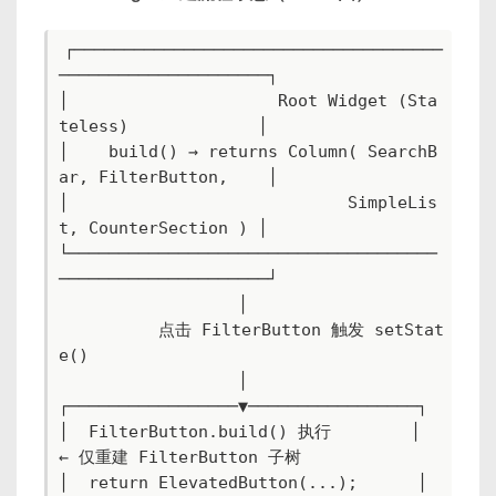
┌─────────────────────────────────────
─────────────────────┐

│                     Root Widget (Sta
teless)             │

│    build() → returns Column( SearchB
ar, FilterButton,    │

│                            SimpleLis
t, CounterSection ) │

└─────────────────────────────────────
─────────────────────┘

                  │

          点击 FilterButton 触发 setStat
e()

                  │

┌─────────────────▼─────────────────┐

│  FilterButton.build() 执行        │  
← 仅重建 FilterButton 子树  

│  return ElevatedButton(...);      │
