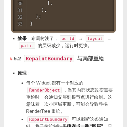
      ],

    ),

  );

}
效果
：布局树浅了，
build
→
layout
→
paint
的层级减少，运行时更快。
5.2
RepaintBoundary
与局部重绘
原理
：
每个 Widget 都有一个对应的
RenderObject
，当其内部状态改变需要
重绘时，会通知父层到根节点进行绘制。这
意味着一次小区域更新，可能会导致整棵
RenderTree 重绘。
RepaintBoundary
可以截断这条通知
链，将子树绘制结果
缓存成一张“图层”
，只