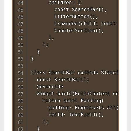
      children: [

        const SearchBar(),        
        FilterButton(),         
        Expanded(child: const Simp
        CounterSection(),       
      ],

    );

  }

}

class SearchBar extends StatelessWi
  const SearchBar();

  @override

  Widget build(BuildContext context
    return const Padding(

      padding: EdgeInsets.all(8.0),
      child: TextField(),

    );

  }
