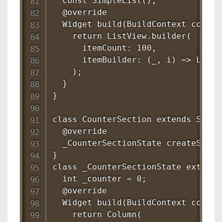
  const SimpleList();

  @override

  Widget build(BuildContext context
    return ListView.builder(

      itemCount: 100,

      itemBuilder: (_, i) => ListT
    );

  }

}

class CounterSection extends Statef
  @override

  _CounterSectionState createState
}

class _CounterSectionState extends
  int _counter = 0;

  @override

  Widget build(BuildContext context
    return Column(
