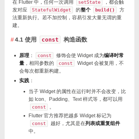
在 Flutter 中，任何一次调用
setState
，都会触
发对应
StatefulWidget
的
整个
build()
方
法重新执行。若不加控制，容易引发大量无谓的重
建。
4.1 使用
const
构造函数
原理
：
const
修饰会使 Widget 成为
编译时常
量
，相同参数的
const
Widget 会被复用，不
会每次都重新构建。
实践
：
当子 Widget 的属性在运行时并不会改变，比
如 Icon、Padding、Text 样式等，都可以用
const
。
Flutter 官方推荐把越多 Widget 标记为
const
越好，尤其是在
列表或重复组件
中。