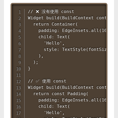
// ❌ 没有使用 const

Widget build(BuildContext context) 
  return Container(

    padding: EdgeInsets.all(16),
    child: Text(

      'Hello',

      style: TextStyle(fontSize: 2
    ),

  );

}

// ✅ 使用 const

Widget build(BuildContext context) 
  return const Padding(

    padding: EdgeInsets.all(16),

    child: Text(

      'Hello',
