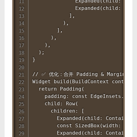
              Expanded(child: Cont
              Expanded(child: Cont
            ],

          ),

        ],

      ),

    ),

  );

}

// ✅ 优化：合并 Padding & Margin，减少
Widget build(BuildContext context) 
  return Padding(

    padding: const EdgeInsets.symm
    child: Row(

      children: [

        Expanded(child: Container(
        const SizedBox(width: 8),

        Expanded(child: Container(