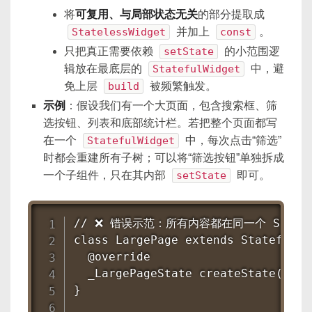
将
可复用、与局部状态无关
的部分提取成
StatelessWidget
并加上
const
。
只把真正需要依赖
setState
的小范围逻
辑放在最底层的
StatefulWidget
中，避
免上层
build
被频繁触发。
示例
：假设我们有一个大页面，包含搜索框、筛
选按钮、列表和底部统计栏。若把整个页面都写
在一个
StatefulWidget
中，每次点击“筛选”
时都会重建所有子树；可以将“筛选按钮”单独拆成
一个子组件，只在其内部
setState
即可。
// ❌ 错误示范：所有内容都在同一个 Stateful
class LargePage extends StatefulWid
  @override

  _LargePageState createState() =>
}
