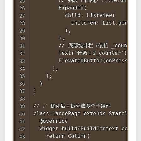
        // 列表（不依赖 filterOn，
        Expanded(

          child: ListView(

            children: List.generat
          ),

        ),

        // 底部统计栏（依赖 _counter）
        Text('计数：$_counter'),

        ElevatedButton(onPressed: 
      ],

    );

  }

}

// ✅ 优化后：拆分成多个子组件

class LargePage extends StatelessWi
  @override

  Widget build(BuildContext context
    return Column(
